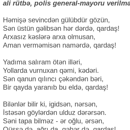
ali rütbə, polis general-mayoru veril­m
Həmişə sevincdən gülübdür gözün,
Sən üstün gəlibsən hər dərdə, qardaş!
Arxasız kəslərə arxa olmusan,
Aman verməmisən namərdə, qardaş!
Yadıma salıram ötən illəri,
Yollarda vurnuxan qəmi, kədəri.
Sən qanun qılıncı çəkəndən bəri,
Bir qayda yaranıb bu eldə, qardaş!
Bilənlər bilir ki, igidsən, nərsən,
İstəsən göylərdən ulduz dərərsən.
Səni tapa bilməz - ər oğlu, ərsən,
Qüssə də, ağrı da, qəhər də, qardaş!