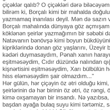
çiçəklər qalıb? O çiçəkləri dərə biləcəyə
bilirəm ki, Borçalı kimi bir mahalda doğu
yazmamaq inanılası deyil. Mən də sazın v
Borçalı mahalında dünyaya göz açmışam.
köklənən şeirlər yazmağımın bir səbəbi d
Natəvanın bənövşə kimi boyun bükdüyünü
kipriklərində donan göz yaşlarını, Üzeyir 
kədəri duymasaydım, Pənah xanın harayı
eşitməsəydim, Cıdır düzündə nalından qığ
kişnərtisini eşitməsəydim, Xarı bülbülün
hiss eləməsəydim şair olmazdım..."
Hər gülün, hər çiçəyin öz ətri olduğu kimi
şeirlərinin də hər birinin öz ətri, öz rəngi,
kimə oxşamayan bir insandı. Nə yazıbsa,
başdan ayağa bulaq suyu kimi tərtəmiz, sa