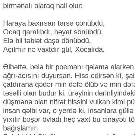
birmənalı olaraq nail olur:
Haraya baxırsan tərsə çönübdü,
Ocaq qaralıbdı, həyat sönübdü.
Elə bil təbiət daşa dönübdü,
Açılmır nə vaxtdır gül, Xocalıda.
Əlbəttə, belə bir poemanı qələmə alarkən şa
ağrı-acısını duyursan. Hiss edirsən ki, ş
çatdırana qədər min dəfə ölüb və min dəfə
təsəlli olan budur ki, ürəyinin dərinliyind
düşmənə olan nifrət hissini vulkan kimi pü
insan qəlbi var, o yerdə ki, insanlara güllə 
yıxılır bəşər övladı heç vaxt bu cinayəti t
bağışlamır.