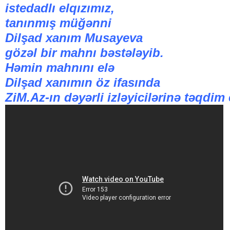
istedadlı elqızımız,
tanınmış müğənni
Dilşad xanım Musayeva
gözəl bir mahnı bəstələyib.
Həmin mahnını elə
Dilşad xanımın öz ifasında
ZiM.Az-ın dəyərli izləyicilərinə təqdim 