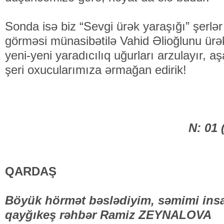
Sonda isə biz “Sevgi ürək yaraşığı” şerlər
görməsi münasibətilə Vahid Əlioğlunu ürək
yeni-yeni yaradıcılıq uğurları arzulayır, a
şeri oxucularımıza ərmağan edi­rik!
N: 01 
QARDAŞ
Böyük hörmət bəslədiyim, səmimi ins
qayğıkeş rəhbər Ramiz ZEYNALOVA