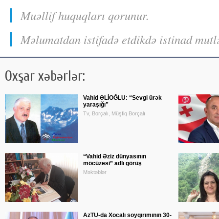
Muəllif huquqları qorunur.
Məlumatdan istifadə etdikdə istinad mutl
Oxşar xəbərlər:
Vahid ƏLİOĞLU: “Sevgi ürək
yaraşığı”
Tv, Borçalı, Müşfiq Borçalı
“Vahid Əziz dünyasının
möcüzəsi” adlı görüş
Məktəblər
AzTU-da Xocalı soyqırımının 30-