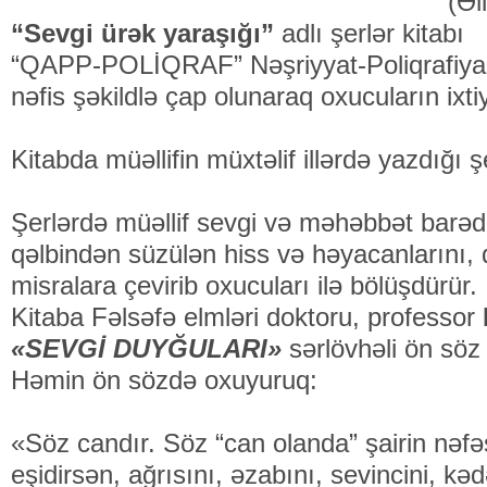
(Əl
“Sevgi ürək yaraşığı”
adlı şerlər kitabı
“QAPP-POLİQRAF” Nəşriyyat-Poliqrafiya m
nəfis şəkildlə çap olu­naraq oxu­cuların ixti
Kitabda müəllifin müxtəlif illərdə yazdığı ş
Şerlərdə müəllif sevgi və məhəbbət barədə 
qəlbindən süzülən hiss və həyacanlarını, 
misralara çe­virib oxucuları ilə bölüşdürür.
Kitaba Fəlsəfə elmləri doktoru, professor
«SEVGİ DUY­ĞULARI»
sərlövhəli ön söz
Həmin ön sözdə oxuyuruq:
«Söz candır. Söz “can olanda” şairin nəfə
eşidirsən, ağrısını, əzabını, sevincini, kəd