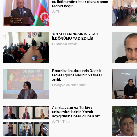
cu ildönümünə həsr olunan anım
tədbiri keçir ...
AzTU
XOCALI FACİƏSİNİN 25-Ci
İLDÖNÜMÜ YAD EDİLİB
Humanitar elmlər
Botanika İnstitutunda Xocalı
faciəsi qurbanlarının xatirəsi
anılıb
Biologiya və tibb elmləri
Azərbaycan və Türkiyə
universitetlərinin Xocalı
soyqırımına həsr olunan ort ...
AzTU, Turan