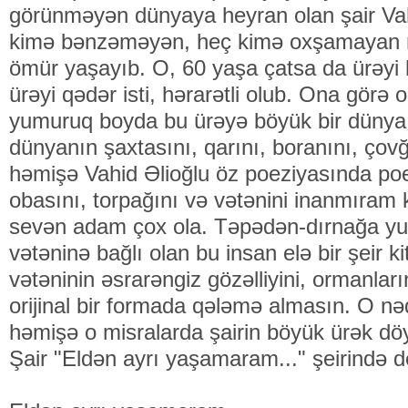
görünməyən dünyaya heyran olan şair Vah
kimə bənzəməyən, heç kimə oxşamayan na
ömür yaşayıb. O, 60 yaşa çatsa da ürəyi
ürəyi qədər isti, hərarətli olub. Ona görə on
yumuruq boyda bu ürəyə böyük bir dünya 
dünyanın şaxtasını, qarını, boranını, çovğu
həmişə Vahid Əlioğlu öz poeziyasında poeti
obasını, torpağını və vətənini inanmıram 
sevən adam çox ola. Təpədən-dırnağa yu
vətəninə bağlı olan bu insan elə bir şeir ki
vətəninin əsrarəngiz gözəlliyini, ormanların
orijinal bir formada qələmə almasın. O nə
həmişə o misralarda şairin böyük ürək d
Şair "Eldən ayrı yaşamaram..." şeirində d