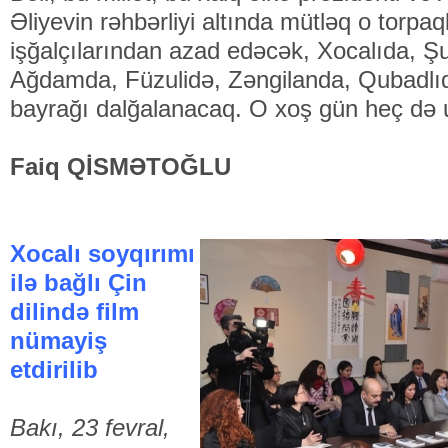
Əliyevin rəhbərliyi altında mütləq o torpaq
işğalçılarından azad edəcək, Xocalıda, Ş
Ağdamda, Füzulidə, Zəngilanda, Qubadlı
bayrağı dalğalanacaq. O xoş gün heç də 
Faiq QİSMƏTOĞLU
Xocalı soyqırımı
ilə bağlı Çin
dilində film
nümayiş
etdirilib
Bakı, 23 fevral,