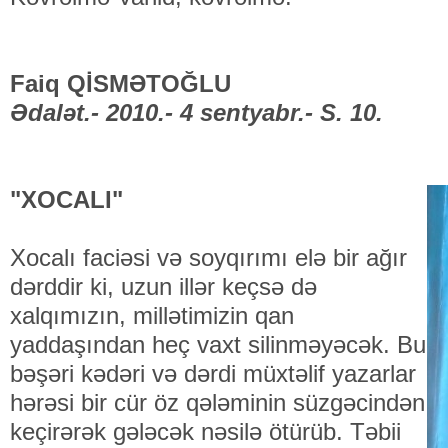
Faiq QİSMƏTOĞLU
Ədalət.- 2010.- 4 sentyabr.- S. 10.
"XOCALI"
Xocalı faciəsi və soyqırımı elə bir ağır
dərddir ki, uzun illər keçsə də
xalqımızın, millətimizin qan
yaddaşından heç vaxt silinməyəcək. Bu
bəşəri kədəri və dərdi müxtəlif yazarlar
hərəsi bir cür öz qələminin süzgəcindən
keçirərək gələcək nəsilə ötürüb. Təbii