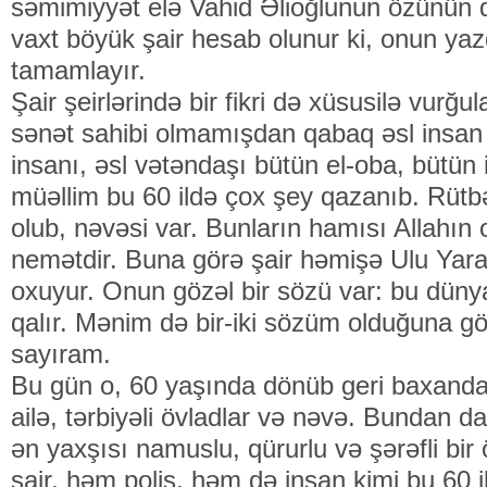
səmimiyyət elə Vahid Əlioğlunun özünün da
vaxt böyük şair hesab olunur ki, onun yazdı
tamamlayır.
Şair şeirlərində bir fikri də xüsusilə vurğu
sənət sahibi olmamışdan qabaq əsl insan 
insanı, əsl vətəndaşı bütün el-oba, bütün 
müəllim bu 60 ildə çox şey qazanıb. Rütbə
olub, nəvəsi var. Bunların hamısı Allahın 
nemətdir. Buna görə şair həmişə Ulu Yar
oxuyur. Onun gözəl bir sözü var: bu dün
qalır. Mənim də bir-iki sözüm olduğuna 
sayıram.
Bu gün o, 60 yaşında dönüb geri baxanda 
ailə, tərbiyəli övladlar və nəvə. Bundan 
ən yaxşısı namuslu, qürurlu və şərəfli bi
şair, həm polis, həm də insan kimi bu 60 i