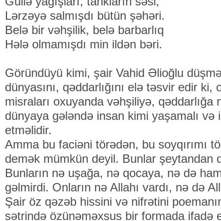
Güllə yağışları, tankların səsi,
Lərzəyə salmışdı bütün şəhəri.
Belə bir vəhşilik, belə barbarlıq
Hələ olmamışdı min ildən bəri.
Göründüyü kimi, şair Vahid Əlioğlu düşməni
dünyasını, qəddarlığını elə təsvir edir ki,
misraları oxuyanda vəhşiliyə, qəddarlığa nif
dünyaya gələndə insan kimi yaşamalı və 
etməlidir.
Amma bu faciəni törədən, bu soyqırımı tö
demək mümkün deyil. Bunlar şeytandan da,
Bunların nə uşağa, nə qocaya, nə də hami
gəlmirdi. Onların nə Allahı vardı, nə də A
Şair öz qəzəb hissini və nifrətini poemanı
sətrində özünəməxsus bir formada ifadə 