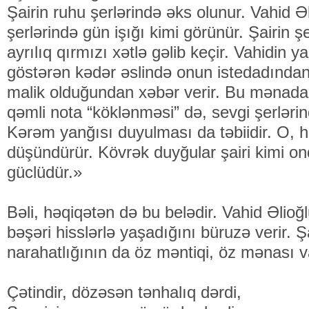
Şairin ruhu şerlərində əks olunur. Vahid 
şerlərində gün işığı kimi görünür. Şairin ş
ayrılıq qırmızı xətlə gəlib keçir. Vahidin y
göstərən kədər əslində onun iste­dadından
malik olduğundan xəbər verir. Bu mə­nada
qəmli nota “köklənməsi” də, sevgi şerlərin
Kərəm yanğısı duyulması da təbiidir. O,
düşündürür. Kövrək duyğular şairi kimi on
güclüdür.»
Bəli, həqiqətən də bu belədir. Vahid Əlioğ
bəşəri hiss­lərlə yaşadığını büruzə verir. 
narahatlığının da öz mən­tiqi, öz mənası v
Çətindir, dözəsən tənhalıq dərdi,