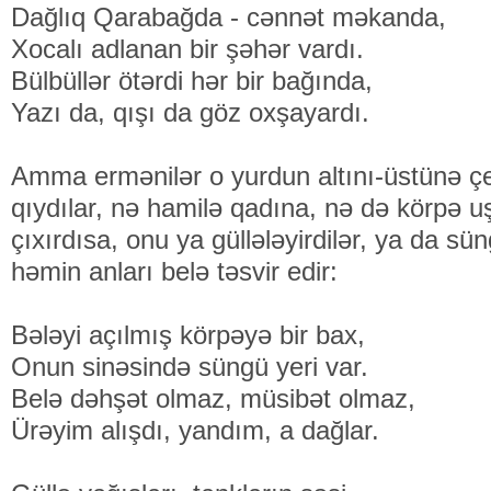
Dağlıq Qarabağda - cənnət məkanda,
Xocalı adlanan bir şəhər vardı.
Bülbüllər ötərdi hər bir bağında,
Yazı da, qışı da göz oxşayardı.
Amma ermənilər o yurdun altını-üstünə çe
qıydılar, nə hamilə qadına, nə də körpə 
çıxırdısa, onu ya güllələyirdilər, ya da sün
həmin anları belə təsvir edir:
Bələyi açılmış körpəyə bir bax,
Onun sinəsində süngü yeri var.
Belə dəhşət olmaz, müsibət olmaz,
Ürəyim alışdı, yandım, a dağlar.