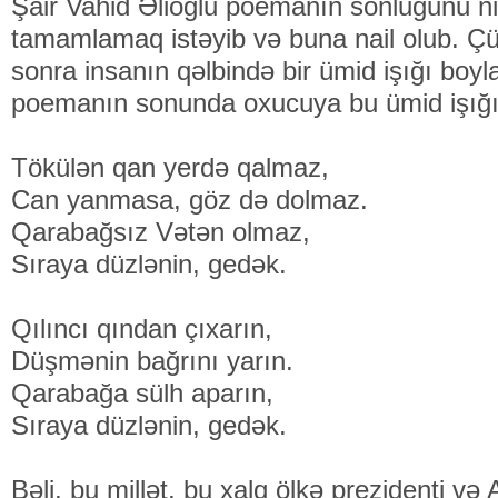
Şair Vahid Əlioğlu poemanın sonluğunu nik
tamamlamaq istəyib və buna nail olub. Çü
sonra insanın qəlbində bir ümid işığı boyla
poemanın sonunda oxucuya bu ümid işığını
Tökülən qan yerdə qalmaz,
Can yanmasa, göz də dolmaz.
Qarabağsız Vətən olmaz,
Sıraya düzlənin, gedək.
Qılıncı qından çıxarın,
Düşmənin bağrını yarın.
Qarabağa sülh aparın,
Sıraya düzlənin, gedək.
Bəli, bu millət, bu xalq ölkə prezidenti v