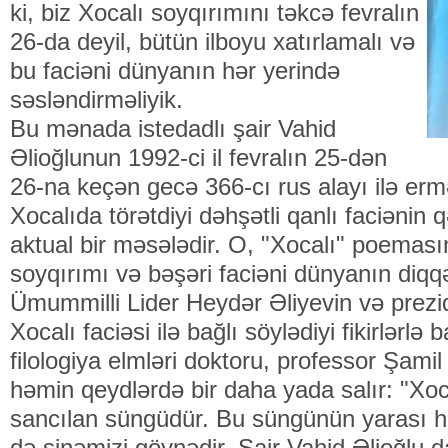
ki, biz Xocalı soyqırımını təkcə fevralın
26-da deyil, bütün ilboyu xatırlamalı və
bu faciəni dünyanın hər yerində
səsləndirməliyik.
Bu mənada istedadlı şair Vahid
Əlioğlunun 1992-ci il fevralın 25-dən
26-na keçən gecə 366-cı rus alayı ilə erm
Xocalıda törətdiyi dəhşətli qanlı faciənin
aktual bir məsələdir. O, "Xocalı" poemas
soyqırımı və bəşəri faciəni dünyanın diqqə
Ümummilli Lider Heydər Əliyevin və prezi
Xocalı faciəsi ilə bağlı söylədiyi fikirlərlə
filologiya elmləri doktoru, professor Şamil
həmin qeydlərdə bir daha yada salır: "Xoc
sancılan süngüdür. Bu süngünün yarası h
də sinəmizi göynədir. Şair Vahid Əlioğlu