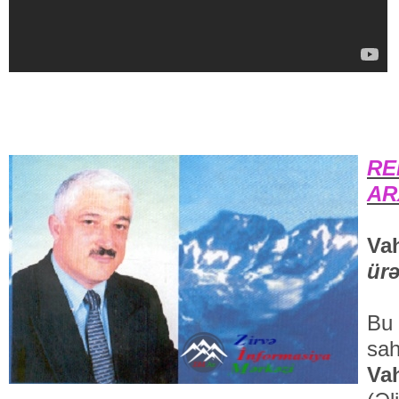
RE
AR
Va
ürə
Bu 
sah
Va