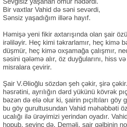
Sevgisiz yaşanan ömür hədərdi.
Bir vaxtlar Vahid də səni sevərdi,
Sənsiz yaşadığım illərə hayıf.
Həmişə yeni fikir axtarışında olan şair öz
irəliləyir. Heç kimi təkrarlamır, heç kimə b
düşmür, heç kimə oxşamağa çalışmır, necə
səsini qələmə alır, öz duyğularını, hiss v
misralara çevirir.
Şair V.Əlioğlu sözdən şeh çəkir, şirə çəkir
həsrətini, ayrılığın dərd yükünü kövrək pıçı
bəzən də elə olur ki, şairin pıçıltıları göy g
bu göy gurultusundan Vahid məhəbbəti ö
ucalığı ilə ürəyimizi yerindən oyadır. Vahi
hopub, sevinc də. Deməli, şair qəlbinin no