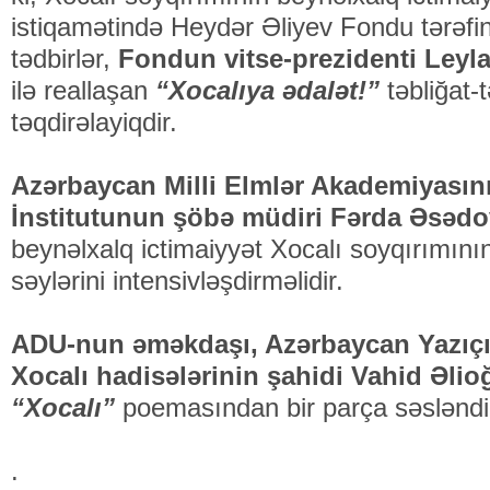
istiqamətində Heydər Əliyev Fondu tərəfin
tədbirlər,
Fondun vitse-prezidenti Leyla
ilə reallaşan
“Xocalıya ədalət!”
təbliğat-
təqdirəlayiqdir.
Azərbaycan Milli Elmlər Akademiyasın
İnstitutunun şöbə müdiri Fərda Əsədo
beynəlxalq ictimaiyyət Xocalı soyqırımın
səylərini intensivləşdirməlidir.
ADU-nun əməkdaşı, Azərbaycan Yazıçıla
Xocalı hadisələrinin şahidi Vahid Əlio
“Xocalı”
poemasından bir parça səsləndir
.