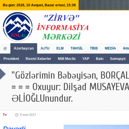
Bu gün: 2026, 10 Avqust, Bazar ertəsi, 15:39
@
Azərbaycan
AzTU
ELM
TƏHSİL
TİBB
MEDİA
Ədə
Prezident
Rəsmi Xəbərlər
Milli Məclis
YAP
Bakı
Sumqayıt
GVİİM
Tv
"Gözlərimin Bəbəyisən, BORÇALI
= = = Oxuyur: Dilşad MUSAYEVA;
ƏLİOĞLUnundur.
Tv
9 мая 2017
Dəyərli