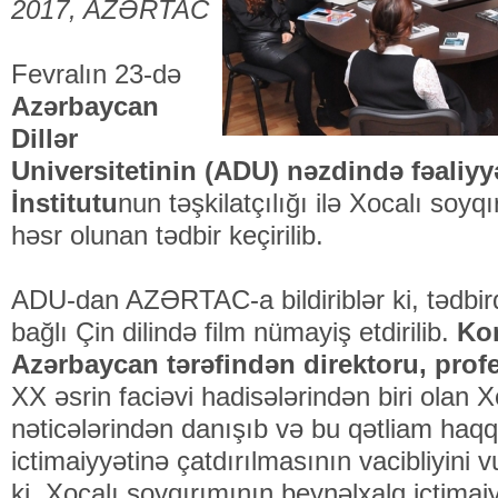
2017, AZƏRTAC
Fevralın 23-də
Azərbaycan
Dillər
Universitetinin (ADU) nəzdində fəaliyy
İnstitutu
nun təşkilatçılığı ilə Xocalı soy
həsr olunan tədbir keçirilib.
ADU-dan AZƏRTAC-a bildiriblər ki, tədbird
bağlı Çin dilində film nümayiş etdirilib.
Kon
Azərbaycan tərəfindən direktoru, pro
XX əsrin faciəvi hadisələrindən biri olan 
nəticələrindən danışıb və bu qətliam haqq
ictimaiyyətinə çatdırılmasının vacibliyini
ki, Xocalı soyqırımının beynəlxalq ictimai