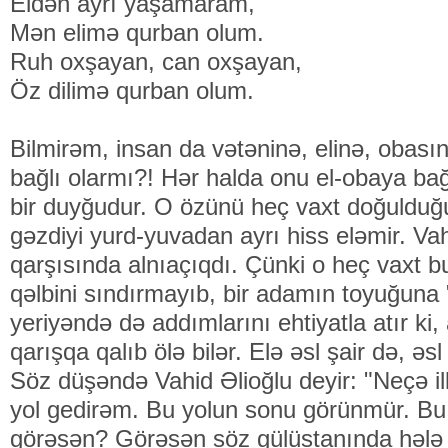
Eldən ayrı yaşamaram,
Mən elimə qurban olum.
Ruh oxşayan, can oxşayan,
Öz dilimə qurban olum.
Bilmirəm, insan da vətəninə, elinə, obas
bağlı olarmı?! Hər halda onu el-obaya bağ
bir duyğudur. O özünü heç vaxt doğulduğ
gəzdiyi yurd-yuvadan ayrı hiss eləmir. Va
qarşısında alnıaçıqdı. Çünki o heç vaxt 
qəlbini sındırmayıb, bir adamın toyuğuna 
yeriyəndə də addımlarını ehtiyatla atır ki,
qarışqa qalıb ölə bilər. Elə əsl şair də, əs
Söz düşəndə Vahid Əlioğlu deyir: "Neçə ill
yol gedirəm. Bu yolun sonu görünmür. Bu
görəsən? Görəsən söz gülüstanında hələ