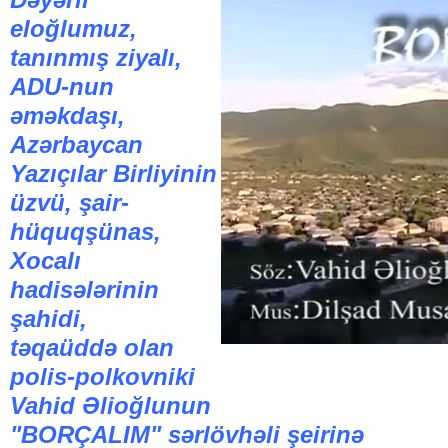
eloğlumuz,
tanınmış ziyalı,
ADU-nun
əməkdaşı,
Azərbaycan
Yazıçılar Birliyinin
üzvü, şair-
hüquqşünas,
Xocalı
hadisələrinin
şahidi,
təqaüddə olan
polis-polkovniki
Vahid Əlioğlunun
"BORÇALIM" sərlövhəli şeirinə