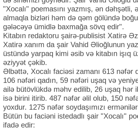
"Xocalı" poemasını yazmış, ən dəhşətli, ə
almaqla bizləri həm də qəm gölündə boğu
gələcəyə ümidlə baxmağa sövq edir".
Kitabın redaktoru şairə-publisist Xatirə Əzi
Xatirə xanım da şair Vahid Əlioğlunun yaz
üstündə yarpaq kimi əsib və kitabın işıq
əziyyət çəkib.
Əlbəttə, Xocalı faciəsi zamanı 613 nəfər qə
106 nəfəri qadın, 59 nəfəri uşaq və yeniyet
ailə bütövlükdə məhv edilib, 26 uşaq hər ik
isə birini itirib. 487 nəfər əlil olub, 150 n
yoxdur. 1275 nəfər soydaşımızı ermənilər 
Bütün bu faciəni istedadlı şair "Xocalı" p
ifadə edir: