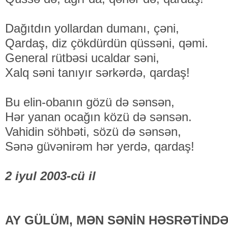
Dağıtdın yollardan dumanı, çəni,
Qardaş, diz çökdürdün qüssəni, qəmi.
General rütbəsi ucaldar səni,
Xalq səni tanıyır sərkərdə, qardaş!
Bu elin-obanın gözü də sənsən,
Hər yanan ocağın közü də sənsən.
Vahidin söhbəti, sözü də sənsən,
Sənə güvənirəm hər yerdə, qardaş!
2 iyul 2003-cü il
AY GÜLÜM, MƏN SƏNİN HƏSRƏTİND