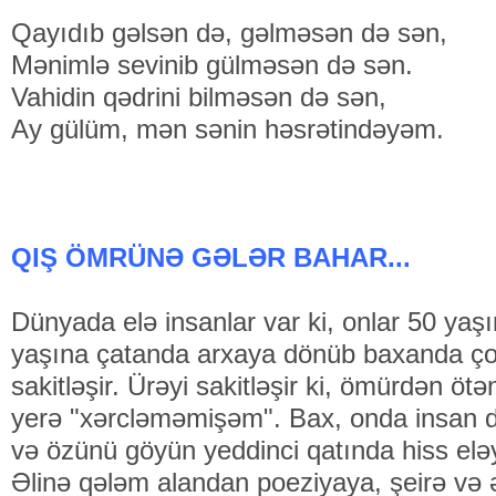
Qayıdıb gəlsən də, gəlməsən də sən,
Mənimlə sevinib gülməsən də sən.
Vahidin qədrini bilməsən də sən,
Ay gülüm, mən sənin həsrətindəyəm.
QIŞ ÖMRÜNƏ GƏLƏR BAHAR...
Dünyada elə insanlar var ki, onlar 50 yaşı
yaşına çatanda arxaya dönüb baxanda çox
sakitləşir. Ürəyi sakitləşir ki, ömürdən ötə
yerə "xərcləməmişəm". Bax, onda insan də
və özünü göyün yeddinci qatında hiss eləy
Əlinə qələm alandan poeziyaya, şeirə və 