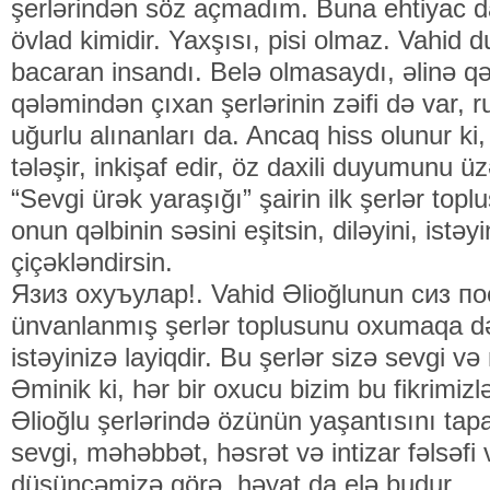
şerlərindən söz açmadım. Buna ehtiyac 
övlad kimidir. Yaxşısı, pisi olmaz. Vahid
bacaran insandı. Belə olmasaydı, əlinə qə
qələmindən çıxan şerlərinin zəifi də var, 
uğurlu alınanları da. Ancaq hiss olunur ki
tələşir, inkişaf edir, öz daxili duyumunu ü
“Sevgi ürək yaraşığı” şairin ilk şerlər top
onun qəlbinin səsini eşitsin, diləyini, istəyi
çiçəkləndirsin.
Язиз охуъулар!. Vahid Əlioğlunun сиз пo
ünvanlanmış şerlər toplusunu oxumaqa dəy
istəyinizə layiqdir. Bu şerlər sizə sevgi v
Əminik ki, hər bir oxucu bizim bu fik­rimiz
Əlioğlu şerlərində özünün yaşantısını tap
sevgi, məhəbbət, həsrət və intizar fəlsəfi 
düşüncəmizə görə, həyat da elə budur.