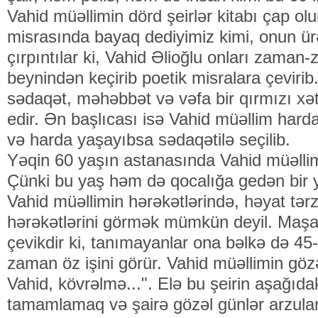
Vahid müəllimin dörd şeirlər kitabı çap ol
misrasında bayaq dediyimiz kimi, onun ürə
çırpıntılar ki, Vahid Əlioğlu onları zama
beynindən keçirib poetik misralara çevirib.
sədaqət, məhəbbət və vəfa bir qırmızı xətt
edir. Ən başlıcası isə Vahid müəllim harda
və harda yaşayıbsa sədaqətilə seçilib.
Yəqin 60 yaşın astanasında Vahid müəllim 
Çünki bu yaş həm də qocalığa gedən bir 
Vahid müəllimin hərəkətlərində, həyat tər
hərəkətlərini görmək mümkün deyil. Maşal
çevikdir ki, tanımayanlar ona bəlkə də 4
zaman öz işini görür. Vahid müəllimin gözə
Vahid, kövrəlmə...". Elə bu şeirin aşağıdakı
tamamlamaq və şairə gözəl günlər arzulama