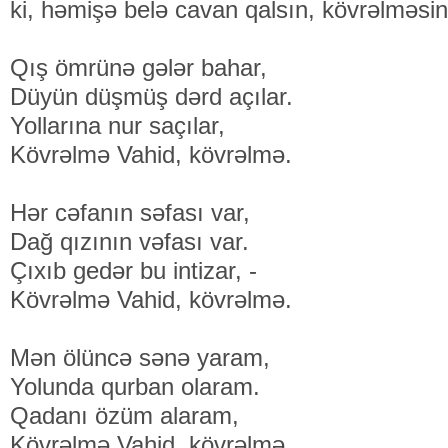
ki, həmişə belə cavan qalsın, kövrəlməsin
Qış ömrünə gələr bahar,
Düyün düşmüş dərd açılar.
Yollarına nur saçılar,
Kövrəlmə Vahid, kövrəlmə.
Hər cəfanın səfası var,
Dağ qızının vəfası var.
Çıxıb gedər bu intizar, -
Kövrəlmə Vahid, kövrəlmə.
Mən ölüncə sənə yaram,
Yolunda qurban olaram.
Qadanı özüm alaram,
Kövrəlmə Vahid, kövrəlmə.