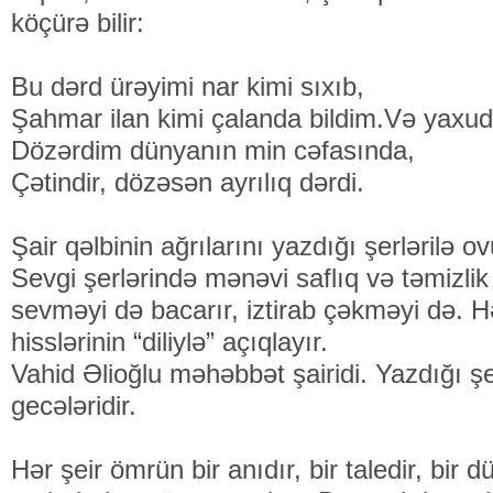
köçürə bilir:
Bu dərd ürəyimi nar kimi sıxıb,
Şahmar ilan kimi çalanda bildim.Və yaxud
Dözərdim dünyanın min cəfasında,
Çətindir, dözəsən ayrılıq dərdi.
Şair qəlbinin ağrılarını yazdığı şerlərilə o
Sevgi şerlərində mənəvi saflıq və təmizlik 
sevməyi də bacarır, iztirab çəkməyi də. H
hisslərinin “diliylə” açıqlayır.
Vahid Əlioğlu məhəbbət şairidi. Yazdığı ş
gecələridir.
Hər şeir ömrün bir anıdır, bir taledir, bir d