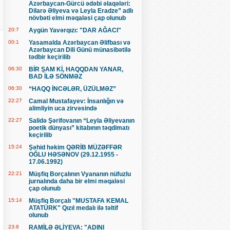
Azərbaycan-Gürcü ədəbi əlaqələri:
Dilarə Əliyeva və Leyla Eradze” adlı
növbəti elmi məqaləsi çap olunub
20:7
Aygün Yavərqızı: "DAR AĞACI"
00:1
Yasamalda Azərbaycan Əlifbası və
Azərbaycan Dili Günü münasibətilə
tədbir keçirilib
06:30
BİR ŞAM Kİ, HAQQDAN YANAR,
BAD İLƏ SÖNMƏZ
06:30
“HAQQ İNCƏLƏR, ÜZÜLMƏZ”
22:27
Camal Mustafayev: İnsanlığın və
alimliyin uca zirvəsində
22:27
Salidə Şərifovanın “Leyla Əliyevanın
poetik dünyası” kitabının təqdimatı
keçirilib
15:24
Şəhid həkim QƏRİB MÜZƏFFƏR
OĞLU HƏSƏNOV (29.12.1955 -
17.06.1992)
22:21
Müşfiq Borçalının Vyananın nüfuzlu
jurnalında daha bir elmi məqaləsi
çap olunub
15:14
Müşfiq Borçalı "MUSTAFA KEMAL
ATATÜRK" Qızıl medalı ilə təltif
olunub
23:8
RAMİLƏ ƏLİYEVA: "ADINI