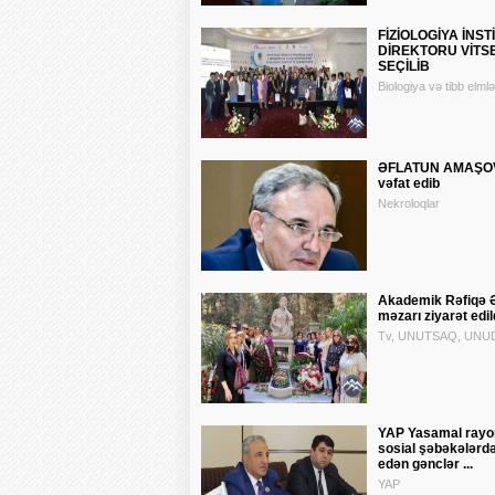
FİZİOLOGİYA İNS
DİREKTORU VİTS
SEÇİLİB
Biologiya və tibb elmlə
ƏFLATUN AMAŞOV
vəfat edib
Nekroloqlar
Akademik Rəfiqə Ə
məzarı ziyarət edil
Tv, UNUTSAQ, UNUD
YAP Yasamal rayon
sosial şəbəkələrdə 
edən gənclər ...
YAP