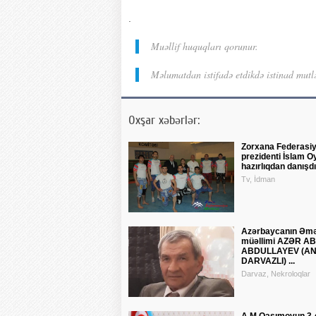
.
Muəllif huquqları qorunur.
Məlumatdan istifadə etdikdə istinad mutl
Oxşar xəbərlər:
Zorxana Federasiy
prezidenti İslam O
hazırlıqdan danışdı -
Tv, İdman
Azərbaycanın Əm
müəllimi AZƏR A
ABDULLAYEV (A
DARVAZLI) ...
Darvaz, Nekroloqlar