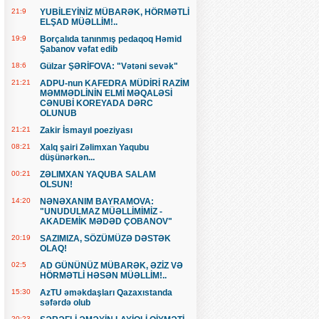
21:9
YUBİLEYİNİZ MÜBARƏK, HÖRMƏTLİ
ELŞAD MÜƏLLİM!..
19:9
Borçalıda tanınmış pedaqoq Həmid
Şabanov vəfat edib
18:6
Gülzar ŞƏRİFOVA: "Vətəni sevək"
21:21
ADPU-nun KAFEDRA MÜDİRİ RAZİM
MƏMMƏDLİNİN ELMİ MƏQALƏSİ
CƏNUBİ KOREYADA DƏRC
OLUNUB
21:21
Zakir İsmayıl poeziyası
08:21
Xalq şairi Zəlimxan Yaqubu
düşünərkən...
00:21
ZƏLIMXAN YAQUBA SALAM
OLSUN!
14:20
NƏNƏXANIM BAYRAMOVA:
"UNUDULMAZ MÜƏLLİMİMİZ -
AKADEMİK MƏDƏD ÇOBANOV"
20:19
SAZIMIZA, SÖZÜMÜZƏ DƏSTƏK
OLAQ!
02:5
AD GÜNÜNÜZ MÜBARƏK, ƏZİZ VƏ
HÖRMƏTLİ HƏSƏN MÜƏLLİM!..
15:30
AzTU əməkdaşları Qazaxıstanda
səfərdə olub
20:23