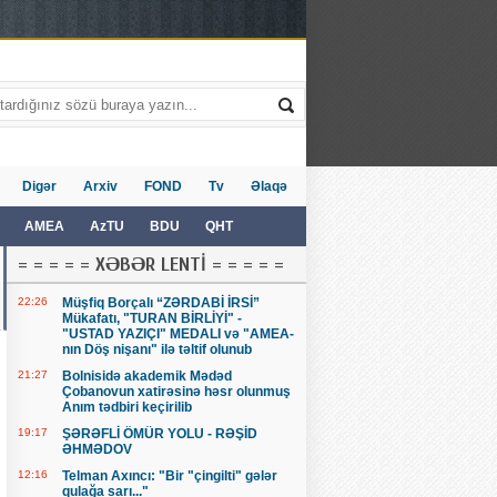
Digər
Arxiv
FOND
Tv
Əlaqə
AMEA
AzTU
BDU
QHT
= = = = = XƏBƏR LENTİ = = = = =
22:26
Müşfiq Borçalı “ZƏRDABİ İRSİ”
Mükafatı, "TURAN BİRLİYİ" -
"USTAD YAZIÇI" MEDALI və "AMEA-
nın Döş nişanı" ilə təltif olunub
21:27
Bolnisidə akademik Mədəd
Çobanovun xatirəsinə həsr olunmuş
Anım tədbiri keçirilib
19:17
ŞƏRƏFLİ ÖMÜR YOLU - RƏŞİD
ƏHMƏDOV
12:16
Telman Axıncı: "Bir "çingilti" gələr
qulağa sarı..."