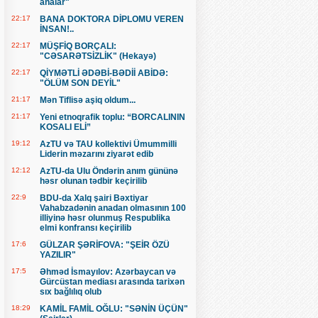
analar"
22:17
BANA DOKTORA DİPLOMU VEREN
İNSAN!..
22:17
MÜŞFİQ BORÇALI:
"CƏSARƏTSİZLİK" (Hekayə)
22:17
QİYMƏTLİ ƏDƏBİ-BƏDİİ ABİDƏ:
"ÖLÜM SON DEYİL"
21:17
Mən Tiflisə aşiq oldum...
21:17
Yeni etnoqrafik toplu: “BORCALININ
KOSALI ELİ”
19:12
AzTU və TAU kollektivi Ümummilli
Liderin məzarını ziyarət edib
12:12
AzTU-da Ulu Öndərin anım gününə
həsr olunan tədbir keçirilib
22:9
BDU-da Xalq şairi Bəxtiyar
Vahabzadənin anadan olmasının 100
illiyinə həsr olunmuş Respublika
elmi konfransı keçirilib
17:6
GÜLZAR ŞƏRİFOVA: "ŞEİR ÖZÜ
YAZILIR"
17:5
Əhməd İsmayılov: Azərbaycan və
Gürcüstan mediası arasında tarixən
sıx bağlılıq olub
18:29
KAMİL FAMİL OĞLU: "SƏNİN ÜÇÜN"