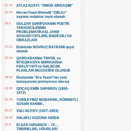
21:15
ATLAZ RZAYİ: "ÖMÜR SİRDAŞIM"
21:15
Hicran Fuad Əhmədli “ZiM.Az”
saytına redaktor təyin olunub
20:2
GÜLZAR ŞƏRİFOVANIN POETİK
YARADICILIĞININ
PROBLEMATİKASI, JANR
XÜSUSİYYƏTLƏRİ, BƏDİİ DİLİ VƏ
OBRAZLARI
17:21
Bolnisidə NOVRUZ BAYRAMI qeyd
olunub
22:16
QARDABANİdə TƏHSİL və
İNTEQRASİYA MƏRKƏZİnin
FƏALİYYƏTİ və GƏLƏCƏK
PLANLARI MÜZAKİRƏ OLUNUB
19:14
Rustavidə “Era Teatrı”nın yeni
tamaşasının premyerası olacaq
22:28
QOÇAQ EMİN SƏFƏROV (1885-
1972)
22:28
YUBİLEYİNİZ MÜBARƏK, HÖRMƏTLİ
SÜSƏN XANIM!..
20:27
VƏLİ ƏLİYEV (1927-1983)
22:19
XƏLƏFLİ SÖZÜNƏ ABİDƏ
21:9
ELŞAD HƏSƏNOV – 70…
TƏBRİKLƏR, UĞURLAR!