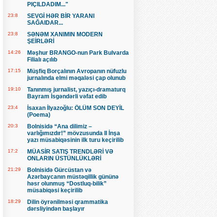
PIÇILDADIM..."
23:8
SEVGİ HƏR BİR YARANI
SAĞAIDAR...
23:8
SƏNƏM XANIMIN MODERN
ŞEİRLƏRİ
14:26
Məşhur BRANGO-nun Park Bulvarda
Filialı açılıb
17:15
Müşfiq Borçalının Avropanın nüfuzlu
jurnalında elmi məqaləsi çap olunub
19:10
Tanınmış jurnalist, yazıçı-dramaturq
Bayram İsgəndərli vəfat edib
23:4
İsaxan İlyazoğlu: ÖLÜM SON DEYİL
(Poema)
20:3
Bolnisidə “Ana dilimiz –
varlığımızdır!” mövzusunda II İnşa
yazı müsabiqəsinin ilk turu keçirilib
17:2
MÜASİR SATIŞ TRENDLƏRİ VƏ
ONLARIN ÜSTÜNLÜKLƏRİ
21:29
Bolnisidə Gürcüstan və
Azərbaycanın müstəqillik gününə
həsr olunmuş “Dostluq-bilik”
müsabiqəsi keçirilib
18:29
Dilin öyrənilməsi qrammatika
dərsliyindən başlayır