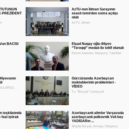
TİTUTUNUN
AzTU-nun İdman Sarayının
E-PREZİDENT
əsaslı təmirdən sonra açılışı
olub
ri
AzTU, İdman
un BACISI
Elşad Nuqay oğlu Əliyev
“Tərəqqi” medalı ilə təltif olunub
Rəsmi Xəbərlər, Diaspora, Təbriklər
liyevanın
Gürcüstanda Azərbaycan
di
məktəblərinin problemləri -
VİDEO
ULARIQ!....
Tv, "Borçalı" Cəmiyyəti
 təşkilatında
Azərbaycanlı alimlər Varşavada
fəal iştirak
azər­bay­canlı polkovnik Vəli bəy
YADİGARın ...
Müşfiq Borçalı, Avropa, Diaspora