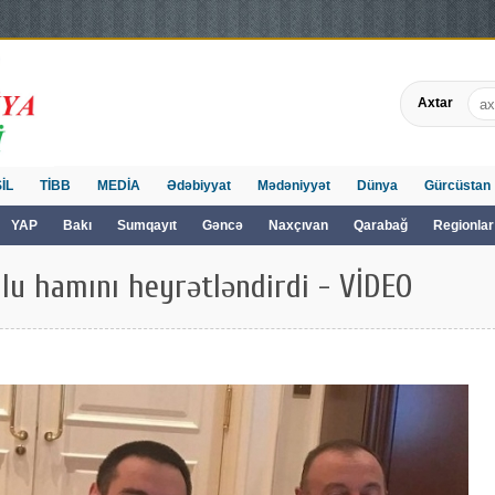
Axtar
İL
TİBB
MEDİA
Ədəbiyyat
Mədəniyyət
Dünya
Gürcüstan
YAP
Bakı
Sumqayıt
Gəncə
Naxçıvan
Qarabağ
Regionlar
ğlu hamını heyrətləndirdi - VİDEO