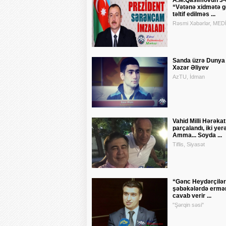
A.M.Qasımovun 3-c
“Vətənə xidmətə gö
təltif edilməs ...
Rəsmi Xəbərlər, MED
Sanda üzrə Dunya
Xəzər Əliyev
AzTU, İdman
Vahid Milli Hərəkat
parçalandı, iki yer
Amma... Soyda ...
Tiflis, Siyasət
“Gənc Heydərçilər
şəbəkələrdə erməni
cavab verir ...
"Şərqin səsi"