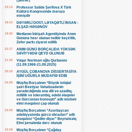
(Şeirlər)
23:13
Professor Salidə Şərifova X Türk
Kültürü Konqresində məruzə
etmişdir
19:10
DƏYƏRLİ DOST, LƏYAQƏTLİ İNSAN -
ELŞAD HƏSƏNOV
19:30
Medianın İnkişafı Agentliyində Anım
Gününə həsr olunan tədbir keçirilib,
Zəfər parkı ziyarət edilib
22:27
ANIM GÜNÜ BORÇALIDA YÜKSƏK
SƏVİYYƏDƏ QEYD OLUNUB
21:26
Vüqar Nəriman oğlu Qurbanov
(11.09.1968-21.09.2025)
20:16
AYGÜL ÇOBANOVA DİSSERTASİYA
İŞİNİ UĞURLA MÜDAFİƏ EDİB
23:29
Müşfiq Borçalının “Böyük istiqlal
şairi Bəxtiyar Vahabzadənin
yaradıcılığında ana dili və azadlıq,
millilik və tolerantlıq, ədəbi əlaqələr
və Gürcüstan konsepti” adlı növbəti
elmi məqaləsi çap olunub
23:28
Müşfiq Borçalının “Azərbaycan
ədəbiyyatında gürcü obrazları” adlı
məqaləsi “Qədim diyar” Beynəlxalq
Elmi jurnalında dərc olunub
23:28
Müşfiq Borçalının “Çağdaş