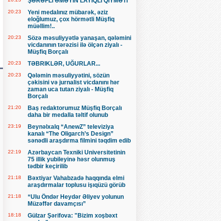
ŞƏRƏFLİ ƏMƏYİN LAYİQLİ QİYMƏTİ
20:23
Yeni medalınız mübarək, əziz
eloğlumuz, çox hörmətli Müşfiq
müəllim!..
20:23
Sözə məsuliyyətlə yanaşan, qələmini
vicdanının tərəzisi ilə ölçən ziyalı -
Müşfiq Borçalı
20:23
TƏBRIKLƏR, UĞURLAR...
20:23
Qələmin məsuliyyətini, sözün
çəkisini və jurnalist vicdanını hər
zaman uca tutan ziyalı - Müşfiq
Borçalı
21:20
Baş redaktorumuz Müşfiq Borçalı
daha bir medalla təltif olunub
23:19
Beynəlxalq “AnewZ” televiziya
kanalı “The Oligarch’s Design”
sənədli araşdırma filmini təqdim edib
22:19
Azərbaycan Texniki Universitetinin
75 illik yubileyinə həsr olunmuş
tədbir keçirilib
21:18
Bəxtiyar Vahabzadə haqqında elmi
araşdırmalar toplusu işıqüzü görüb
21:18
“Ulu Öndər Heydər Əliyev yolunun
Müzəffər davamçısı”
18:18
Gülzar Şərifova: "Bizim xoşbəxt