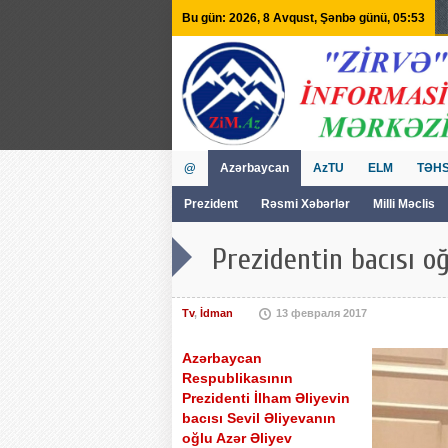
Bu gün: 2026, 8 Avqust, Şənbə günü, 05:53
@
Azərbaycan
AzTU
ELM
TƏHS
Prezident
Rəsmi Xəbərlər
Milli Məclis
GVİİM
Tv
Prezidentin bacısı o
Tv
,
İdman
13 февраля 2017
Azərbaycan
Respublikasının
Prezidenti İlham Əliyevin
bacısı Sevil Əliyevanın
oğlu Azər Əliyev