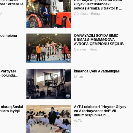
ü dərəcəli
Azərbaycan prezidenti İlham
rə” ordeni ilə
Əliyev Gürcüstandakı
soydaşlarımıza 8 traktor h ...
İA
Gürcüstan, Borçalı
 cempionu
QARAYAZILI SOYDAŞIMIZ
KƏMALƏ MƏMMƏDOVA
AVROPA ÇEMPİONU SEÇİLİB
Qarayazı, İdman
 Partiyası
İdmanda Çəki Avadanlıqları
ə bölündü...
İdman
 olaraq Sosial
AzTU tələbələri "Heydər Əliyev
lərə layiqli
və Azərbaycan tarixi” VII
ümumrespublika bi ...
AzTU