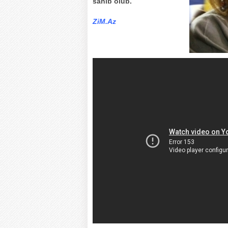
sahib olub.
ZiM.Az