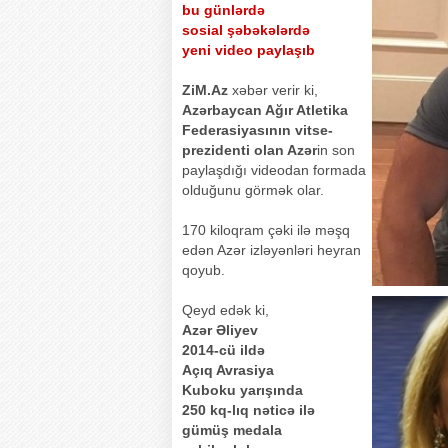
bu günlərdə
sosial şəbəkələrdə
yeni video paylaşıb
ZiM.Az
xəbər verir ki,
Azərbaycan Ağır Atletika
Federasiyasının vitse-
prezidenti olan Azər
in son
paylaşdığı videodan formada
olduğunu görmək olar.
170 kiloqram çəki ilə məşq
edən Azər izləyənləri heyran
qoyub.
Qeyd edək ki,
Azər Əliyev
2014-cü ildə
Açıq Avrasiya
Kuboku yarışında
250 kq-lıq nəticə ilə
gümüş medala