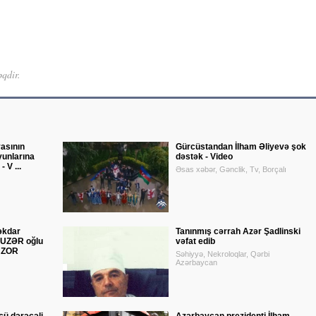
əqdir.
asının
Gürcüstandan İlham Əliyevə şok
yunlarına
dəstək - Video
 V ...
Əsas xəbər, Gənclik, Tv, Borçalı
əkdar
Tanınmış cərrah Azər Şadlinski
BUZƏR oğlu
vəfat edib
NZOR
Səhiyyə, Nekroloqlar, Qərbi
Azərbaycan