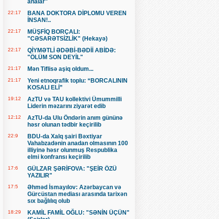
analar"
22:17
BANA DOKTORA DİPLOMU VEREN
İNSAN!..
22:17
MÜŞFİQ BORÇALI:
"CƏSARƏTSİZLİK" (Hekayə)
22:17
QİYMƏTLİ ƏDƏBİ-BƏDİİ ABİDƏ:
"ÖLÜM SON DEYİL"
21:17
Mən Tiflisə aşiq oldum...
21:17
Yeni etnoqrafik toplu: “BORCALININ
KOSALI ELİ”
19:12
AzTU və TAU kollektivi Ümummilli
Liderin məzarını ziyarət edib
12:12
AzTU-da Ulu Öndərin anım gününə
həsr olunan tədbir keçirilib
22:9
BDU-da Xalq şairi Bəxtiyar
Vahabzadənin anadan olmasının 100
illiyinə həsr olunmuş Respublika
elmi konfransı keçirilib
17:6
GÜLZAR ŞƏRİFOVA: "ŞEİR ÖZÜ
YAZILIR"
17:5
Əhməd İsmayılov: Azərbaycan və
Gürcüstan mediası arasında tarixən
sıx bağlılıq olub
18:29
KAMİL FAMİL OĞLU: "SƏNİN ÜÇÜN"