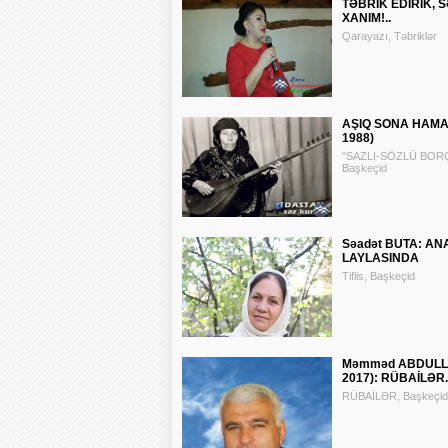
TƏBRİK EDİRİK, 
XANIM!..
Qarayazı, Təbriklər
AŞIQ SONA HAMAM
1988)
"SAZLI-SÖZLÜ BORÇAL
Başkeçid
Səadət BUTA: A
LAYLASINDA
Tiflis, Başkeçid
Məmməd ABDULLA
2017): RÜBAİLƏR..
RÜBAİLƏR, Başkeçid