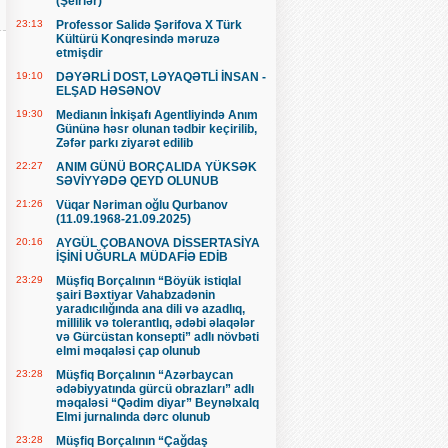
(Şeirlər)
23:13
Professor Salidə Şərifova X Türk
Kültürü Konqresində məruzə
etmişdir
19:10
DƏYƏRLİ DOST, LƏYAQƏTLİ İNSAN -
ELŞAD HƏSƏNOV
19:30
Medianın İnkişafı Agentliyində Anım
Gününə həsr olunan tədbir keçirilib,
Zəfər parkı ziyarət edilib
22:27
ANIM GÜNÜ BORÇALIDA YÜKSƏK
SƏVİYYƏDƏ QEYD OLUNUB
21:26
Vüqar Nəriman oğlu Qurbanov
(11.09.1968-21.09.2025)
20:16
AYGÜL ÇOBANOVA DİSSERTASİYA
İŞİNİ UĞURLA MÜDAFİƏ EDİB
23:29
Müşfiq Borçalının “Böyük istiqlal
şairi Bəxtiyar Vahabzadənin
yaradıcılığında ana dili və azadlıq,
millilik və tolerantlıq, ədəbi əlaqələr
və Gürcüstan konsepti” adlı növbəti
elmi məqaləsi çap olunub
23:28
Müşfiq Borçalının “Azərbaycan
ədəbiyyatında gürcü obrazları” adlı
məqaləsi “Qədim diyar” Beynəlxalq
Elmi jurnalında dərc olunub
23:28
Müşfiq Borçalının “Çağdaş