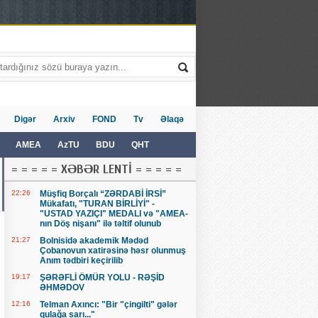
Digər
Arxiv
FOND
Tv
Əlaqə
AMEA
AzTU
BDU
QHT
= = = = = XƏBƏR LENTİ = = = = =
22:26
Müşfiq Borçalı “ZƏRDABİ İRSİ”
Mükafatı, "TURAN BİRLİYİ" -
"USTAD YAZIÇI" MEDALI və "AMEA-
nın Döş nişanı" ilə təltif olunub
21:27
Bolnisidə akademik Mədəd
Çobanovun xatirəsinə həsr olunmuş
Anım tədbiri keçirilib
19:17
ŞƏRƏFLİ ÖMÜR YOLU - RƏŞİD
ƏHMƏDOV
12:16
Telman Axıncı: "Bir "çingilti" gələr
qulağa sarı..."