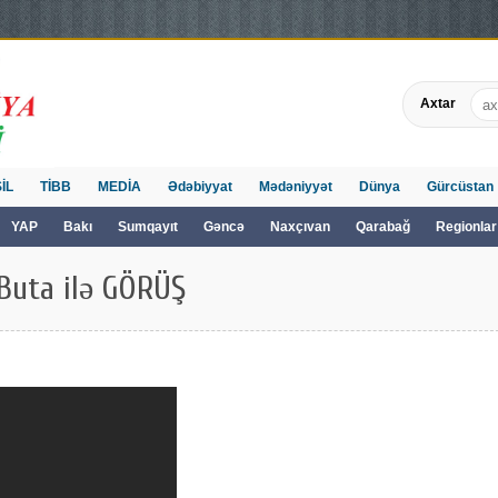
Axtar
İL
TİBB
MEDİA
Ədəbiyyat
Mədəniyyət
Dünya
Gürcüstan
YAP
Bakı
Sumqayıt
Gəncə
Naxçıvan
Qarabağ
Regionlar
Buta ilə GÖRÜŞ