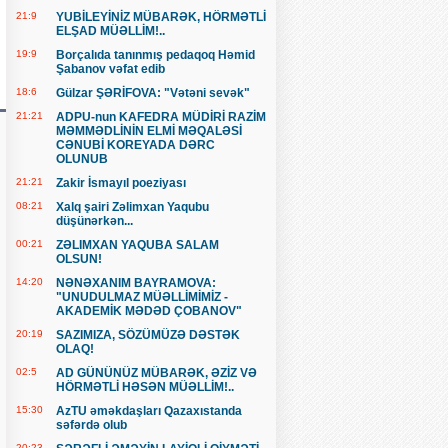
21:9
YUBİLEYİNİZ MÜBARƏK, HÖRMƏTLİ
ELŞAD MÜƏLLİM!..
19:9
Borçalıda tanınmış pedaqoq Həmid
Şabanov vəfat edib
18:6
Gülzar ŞƏRİFOVA: "Vətəni sevək"
21:21
ADPU-nun KAFEDRA MÜDİRİ RAZİM
MƏMMƏDLİNİN ELMİ MƏQALƏSİ
CƏNUBİ KOREYADA DƏRC
OLUNUB
21:21
Zakir İsmayıl poeziyası
08:21
Xalq şairi Zəlimxan Yaqubu
düşünərkən...
00:21
ZƏLIMXAN YAQUBA SALAM
OLSUN!
14:20
NƏNƏXANIM BAYRAMOVA:
"UNUDULMAZ MÜƏLLİMİMİZ -
AKADEMİK MƏDƏD ÇOBANOV"
20:19
SAZIMIZA, SÖZÜMÜZƏ DƏSTƏK
OLAQ!
02:5
AD GÜNÜNÜZ MÜBARƏK, ƏZİZ VƏ
HÖRMƏTLİ HƏSƏN MÜƏLLİM!..
15:30
AzTU əməkdaşları Qazaxıstanda
səfərdə olub
20:23