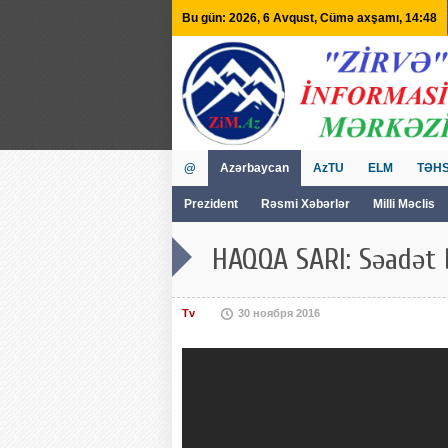
Bu gün: 2026, 6 Avqust, Cümə axşamı, 14:48
@
Azərbaycan
AzTU
ELM
TƏHS
Prezident
Rəsmi Xəbərlər
Milli Məclis
GVİİM
Tv
HAQQA SARI: Səadət 
Tv
30 ноября 2016