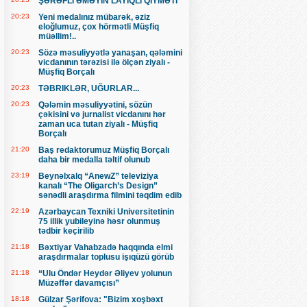
ŞƏRƏFLİ ƏMƏYİN LAYİQLİ QİYMƏTİ
20:23
Yeni medalınız mübarək, əziz
eloğlumuz, çox hörmətli Müşfiq
müəllim!..
20:23
Sözə məsuliyyətlə yanaşan, qələmini
vicdanının tərəzisi ilə ölçən ziyalı -
Müşfiq Borçalı
20:23
TƏBRIKLƏR, UĞURLAR...
20:23
Qələmin məsuliyyətini, sözün
çəkisini və jurnalist vicdanını hər
zaman uca tutan ziyalı - Müşfiq
Borçalı
21:20
Baş redaktorumuz Müşfiq Borçalı
daha bir medalla təltif olunub
23:19
Beynəlxalq “AnewZ” televiziya
kanalı “The Oligarch’s Design”
sənədli araşdırma filmini təqdim edib
22:19
Azərbaycan Texniki Universitetinin
75 illik yubileyinə həsr olunmuş
tədbir keçirilib
21:18
Bəxtiyar Vahabzadə haqqında elmi
araşdırmalar toplusu işıqüzü görüb
21:18
“Ulu Öndər Heydər Əliyev yolunun
Müzəffər davamçısı”
18:18
Gülzar Şərifova: "Bizim xoşbəxt