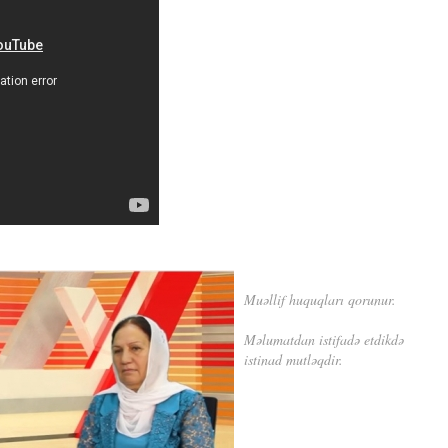
Muəllif huquqları qorunur.
Məlumatdan istifadə etdikdə
istinad mutləqdir.