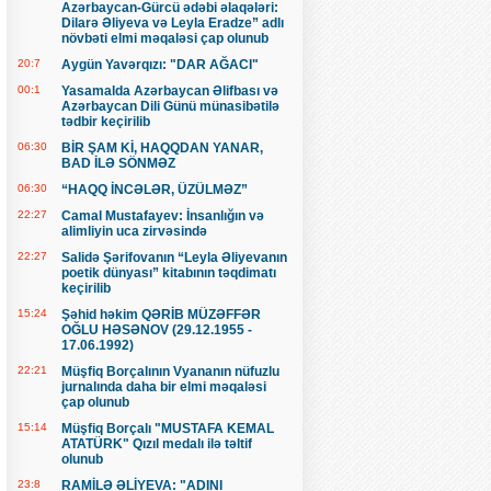
Azərbaycan-Gürcü ədəbi əlaqələri:
Dilarə Əliyeva və Leyla Eradze” adlı
növbəti elmi məqaləsi çap olunub
20:7
Aygün Yavərqızı: "DAR AĞACI"
00:1
Yasamalda Azərbaycan Əlifbası və
Azərbaycan Dili Günü münasibətilə
tədbir keçirilib
06:30
BİR ŞAM Kİ, HAQQDAN YANAR,
BAD İLƏ SÖNMƏZ
06:30
“HAQQ İNCƏLƏR, ÜZÜLMƏZ”
22:27
Camal Mustafayev: İnsanlığın və
alimliyin uca zirvəsində
22:27
Salidə Şərifovanın “Leyla Əliyevanın
poetik dünyası” kitabının təqdimatı
keçirilib
15:24
Şəhid həkim QƏRİB MÜZƏFFƏR
OĞLU HƏSƏNOV (29.12.1955 -
17.06.1992)
22:21
Müşfiq Borçalının Vyananın nüfuzlu
jurnalında daha bir elmi məqaləsi
çap olunub
15:14
Müşfiq Borçalı "MUSTAFA KEMAL
ATATÜRK" Qızıl medalı ilə təltif
olunub
23:8
RAMİLƏ ƏLİYEVA: "ADINI