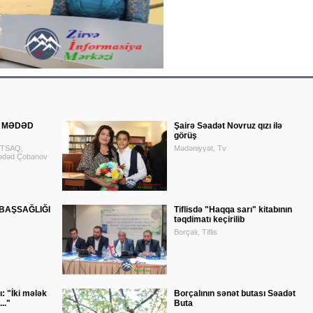
Y MƏDƏD
Şairə Səadət Novruz qızı ilə
görüş
UTSAQ,
Mədəniyyət, Tv
ədəd Çobanov
BAŞSAĞLIĞI
Tiflisdə "Haqqa sarı" kitabının
təqdimatı keçirilib
Borçalı, Tiflis
: "İki mələk
Borçalının sənət butası Səadət
.."
Buta