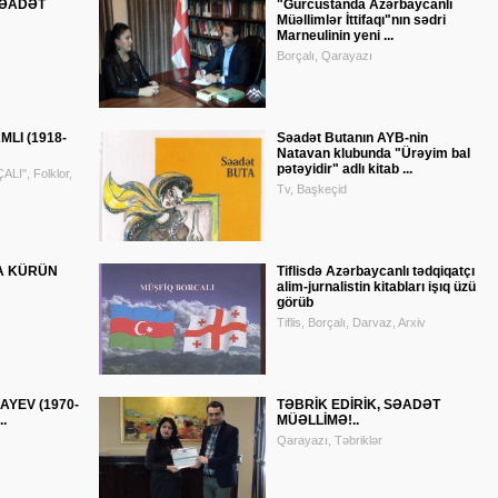
SƏADƏT
"Gürcüstanda Azərbaycanlı
Müəllimlər İttifaqı"nın sədri
Marneulinin yeni ...
Borçalı, Qarayazı
LI (1918-
Səadət Butanın AYB-nin
Natavan klubunda "Ürəyim bal
pətəyidir" adlı kitab ...
I", Folklor,
Tv, Başkeçid
NA KÜRÜN
Tiflisdə Azərbaycanlı tədqiqatçı
alim-jurnalistin kitabları işıq üzü
görüb
Tiflis, Borçalı, Darvaz, Arxiv
YEV (1970-
TƏBRİK EDİRİK, SƏADƏT
.
MÜƏLLİMƏ!..
Qarayazı, Təbriklər