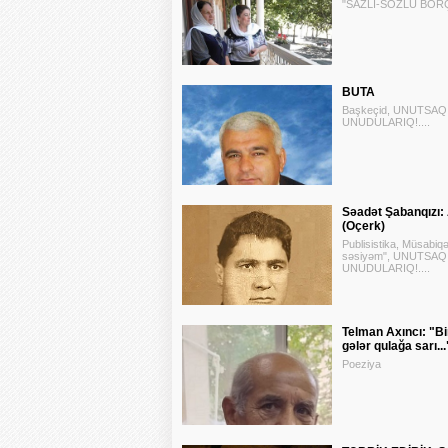
"SAZLI-SÖZLÜ BORÇ
BUTA
Başkeçid, UNUTSAQ
UNUDULARIQ!....
Səadət Şabanqızı:
(Oçerk)
Publisistika, Müsabiq
səsiyəm", UNUTSAQ
UNUDULARIQ!....
Telman Axıncı: "Bir
gələr qulağa sarı...
Poeziya