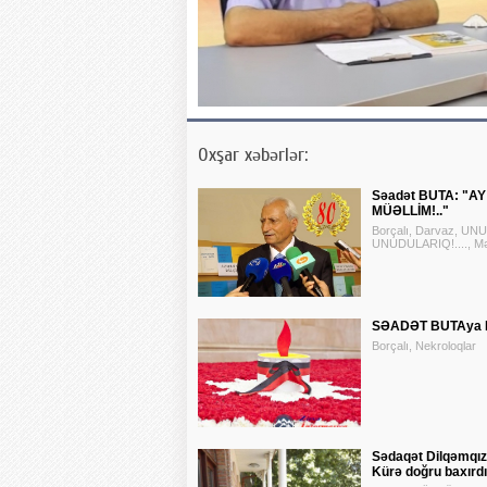
Oxşar xəbərlər:
Səadət BUTA: "A
MÜƏLLİM!.."
Borçalı, Darvaz, UN
UNUDULARIQ!...., M
SƏADƏT BUTAya 
Borçalı, Nekroloqlar
Sədaqət Dilqəmqızı
Kürə doğru baxırdı.