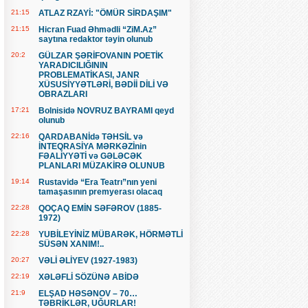
21:15
ATLAZ RZAYİ: "ÖMÜR SİRDAŞIM"
21:15
Hicran Fuad Əhmədli “ZiM.Az”
saytına redaktor təyin olunub
20:2
GÜLZAR ŞƏRİFOVANIN POETİK
YARADICILIĞININ
PROBLEMATİKASI, JANR
XÜSUSİYYƏTLƏRİ, BƏDİİ DİLİ VƏ
OBRAZLARI
17:21
Bolnisidə NOVRUZ BAYRAMI qeyd
olunub
22:16
QARDABANİdə TƏHSİL və
İNTEQRASİYA MƏRKƏZİnin
FƏALİYYƏTİ və GƏLƏCƏK
PLANLARI MÜZAKİRƏ OLUNUB
19:14
Rustavidə “Era Teatrı”nın yeni
tamaşasının premyerası olacaq
22:28
QOÇAQ EMİN SƏFƏROV (1885-
1972)
22:28
YUBİLEYİNİZ MÜBARƏK, HÖRMƏTLİ
SÜSƏN XANIM!..
20:27
VƏLİ ƏLİYEV (1927-1983)
22:19
XƏLƏFLİ SÖZÜNƏ ABİDƏ
21:9
ELŞAD HƏSƏNOV – 70…
TƏBRİKLƏR, UĞURLAR!