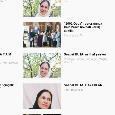
ALI"
Tv
"1001 Gecə" restoranında
XalqTV-nin növbəti verilişi
,
çəkilib
Mədəniyyət, Tv
 A T A M
Səadət BUTAnın ithaf şeirləri
Poeziya, Borçalı, Başkeçid, Müşfiq
Borçalı
ə, "Mən Şirvanın
,
 "çingilti"
Səadət BUTA: BAYATILAR
"
Tiflis, Başkeçid