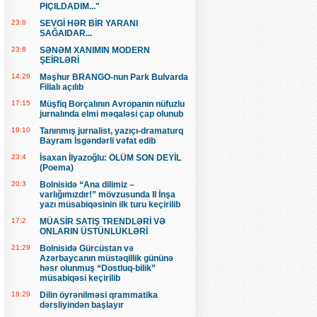
PIÇILDADIM..."
23:8
SEVGİ HƏR BİR YARANI
SAĞAIDAR...
23:8
SƏNƏM XANIMIN MODERN
ŞEİRLƏRİ
14:26
Məşhur BRANGO-nun Park Bulvarda
Filialı açılıb
17:15
Müşfiq Borçalının Avropanın nüfuzlu
jurnalında elmi məqaləsi çap olunub
19:10
Tanınmış jurnalist, yazıçı-dramaturq
Bayram İsgəndərli vəfat edib
23:4
İsaxan İlyazoğlu: ÖLÜM SON DEYİL
(Poema)
20:3
Bolnisidə “Ana dilimiz –
varlığımızdır!” mövzusunda II İnşa
yazı müsabiqəsinin ilk turu keçirilib
17:2
MÜASİR SATIŞ TRENDLƏRİ VƏ
ONLARIN ÜSTÜNLÜKLƏRİ
21:29
Bolnisidə Gürcüstan və
Azərbaycanın müstəqillik gününə
həsr olunmuş “Dostluq-bilik”
müsabiqəsi keçirilib
18:29
Dilin öyrənilməsi qrammatika
dərsliyindən başlayır