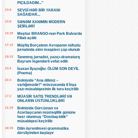
PIÇILDADIM..."
23:8
SEVGİ HƏR BİR YARANI
SAĞAIDAR...
23:8
SƏNƏM XANIMIN MODERN
ŞEİRLƏRİ
14:26
Məşhur BRANGO-nun Park Bulvarda
Filialı açılıb
17:15
Müşfiq Borçalının Avropanın nüfuzlu
jurnalında elmi məqaləsi çap olunub
19:10
Tanınmış jurnalist, yazıçı-dramaturq
Bayram İsgəndərli vəfat edib
23:4
İsaxan İlyazoğlu: ÖLÜM SON DEYİL
(Poema)
20:3
Bolnisidə “Ana dilimiz –
varlığımızdır!” mövzusunda II İnşa
yazı müsabiqəsinin ilk turu keçirilib
17:2
MÜASİR SATIŞ TRENDLƏRİ VƏ
ONLARIN ÜSTÜNLÜKLƏRİ
21:29
Bolnisidə Gürcüstan və
Azərbaycanın müstəqillik gününə
həsr olunmuş “Dostluq-bilik”
müsabiqəsi keçirilib
18:29
Dilin öyrənilməsi qrammatika
dərsliyindən başlayır