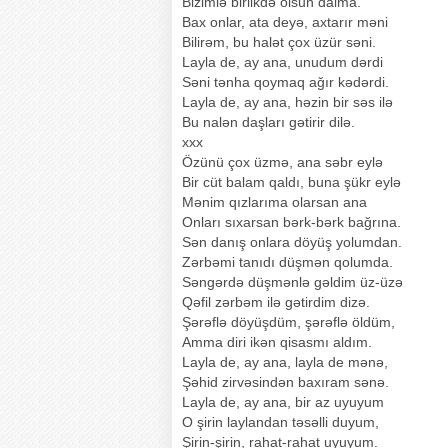
Bizimlə birlikdə olsun daima.
Bax onlar, ata deyə, axtarır məni
Bilirəm, bu halət çox üzür səni.
Layla de, ay ana, unudum dərdi
Səni tənha qoymaq ağır kədərdi.
Layla de, ay ana, həzin bir səs ilə
Bu nalən daşları gətirir dilə.
xxx
Özünü çox üzmə, ana səbr eylə
Bir cüt balam qaldı, buna şükr eylə
Mənim qızlarıma olarsan ana
Onları sıxarsan bərk-bərk bağrına.
Sən danış onlara döyüş yolumdan.
Zərbəmi tanıdı düşmən qolumda.
Səngərdə düşmənlə gəldim üz-üzə
Qəfil zərbəm ilə gətirdim dizə.
Şərəflə döyüşdüm, şərəflə öldüm,
Amma diri ikən qisasmı aldım.
Layla de, ay ana, layla de mənə,
Şəhid zirvəsindən baxıram sənə.
Layla de, ay ana, bir az uyuyum
O şirin laylandan təsəlli duyum,
Şirin-şirin, rahat-rahat uyuyum.