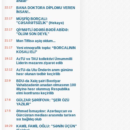
analar"
22:17
BANA DOKTORA DİPLOMU VEREN
İNSAN!..
22:17
MÜŞFİQ BORÇALI:
"CƏSARƏTSİZLİK" (Hekayə)
22:17
QİYMƏTLİ ƏDƏBİ-BƏDİİ ABİDƏ:
"ÖLÜM SON DEYİL"
21:17
Mən Tiflisə aşiq oldum...
21:17
Yeni etnoqrafik toplu: “BORCALININ
KOSALI ELİ”
19:12
AzTU və TAU kollektivi Ümummilli
Liderin məzarını ziyarət edib
12:12
AzTU-da Ulu Öndərin anım gününə
həsr olunan tədbir keçirilib
22:9
BDU-da Xalq şairi Bəxtiyar
Vahabzadənin anadan olmasının 100
illiyinə həsr olunmuş Respublika
elmi konfransı keçirilib
17:6
GÜLZAR ŞƏRİFOVA: "ŞEİR ÖZÜ
YAZILIR"
17:5
Əhməd İsmayılov: Azərbaycan və
Gürcüstan mediası arasında tarixən
sıx bağlılıq olub
18:29
KAMİL FAMİL OĞLU: "SƏNİN ÜÇÜN"