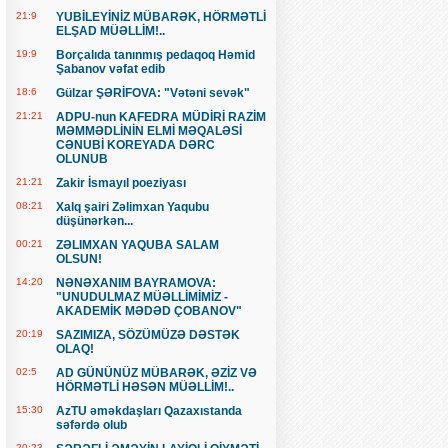
21:9
YUBİLEYİNİZ MÜBARƏK, HÖRMƏTLİ
ELŞAD MÜƏLLİM!..
19:9
Borçalıda tanınmış pedaqoq Həmid
Şabanov vəfat edib
18:6
Gülzar ŞƏRİFOVA: "Vətəni sevək"
21:21
ADPU-nun KAFEDRA MÜDİRİ RAZİM
MƏMMƏDLİNİN ELMİ MƏQALƏSİ
CƏNUBİ KOREYADA DƏRC
OLUNUB
21:21
Zakir İsmayıl poeziyası
08:21
Xalq şairi Zəlimxan Yaqubu
düşünərkən...
00:21
ZƏLIMXAN YAQUBA SALAM
OLSUN!
14:20
NƏNƏXANIM BAYRAMOVA:
"UNUDULMAZ MÜƏLLİMİMİZ -
AKADEMİK MƏDƏD ÇOBANOV"
20:19
SAZIMIZA, SÖZÜMÜZƏ DƏSTƏK
OLAQ!
02:5
AD GÜNÜNÜZ MÜBARƏK, ƏZİZ VƏ
HÖRMƏTLİ HƏSƏN MÜƏLLİM!..
15:30
AzTU əməkdaşları Qazaxıstanda
səfərdə olub
20:23