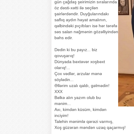
gün çağdaş şeirimizin sıralarında
öz dəsti-xətti ilə seçilən
şairlərdəndir. Duyğularındakı
saflıq aydın həyat amalının,
qəlbindəki pıçıltıları isə hər tərəfə
səs salan nəğmənin gözəlliyindən
bəhs edir.
Dedin ki bu payız... biz
qovuşarıq!
Dünyada bəxtəvər xoşbəxt
olarıq!...
Çox vədlər, arzular mənə
söylədin...
Əllərim uzalı qaldı, gəlmədin!
XXX
Bəlkə alın yazım olub bu
mənim...
Axı, kimdən küsüm, kimdən
inciyim!
Talehin mənimlə qərəzi varmış,
Xoş güzəran məndən uzaq qaçarmış!