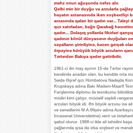
məhz onun ağuşunda nəfəs alır.
Qəlbi min bir duyğu və arzularla çağlay
həyatın astanasında ikən xoşbəxtliyi b
arxasında qalan bir qadın var... Taley
qızı xatırladan, bağrı Qarabağ həsrəti
qadın... Dolaşıq yollarda fikirləri qarış
qadının könül dünyasının duyğuları on
xəyalların şirinliyinə, bəzən gerçək ola
örpəyinə bürüyüb böyük arzuların qan
Tərtərdən Bakıya qədər gətiribdir.
1961-ci ilin may ayının 15-də Tərtər rayo
kəndində anadan olan, bu kənddə orta mək
Səidə Əşrəf qızı Hümbətova Nadejda Kon
Krupskaya adına Bakı Mədəni-Maarif Texniku
Fərqlənmə diplomu ilə texnikumu bitirdik
müdiri kimi çalışır, müxtəlif səpkili rəngarə
arzuları böyük idi. Ən böyük arzusu isə al
və sənədlərini M.A.Əliyev adına Azərbayca
İncəsənət Universitetinə) verir və imtahanl
qəbul olunur. 1988-ci ildə ali təhsilini ba
çağlarında qısa da olsa xoşbəxt və mənalı öm