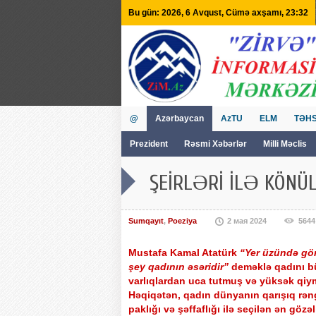
Bu gün: 2026, 6 Avqust, Cümə axşamı, 23:32
@
Azərbaycan
AzTU
ELM
TƏHS
Prezident
Rəsmi Xəbərlər
Milli Məclis
GVİİM
Tv
ŞEİRLƏRİ İLƏ KÖNÜ
Sumqayıt
,
Poeziya
2 мая 2024
5644
Mustafa Kamal Atatürk
“Yer üzündə gö
şey qadının əsəridir”
deməklə qadını b
varlıqlardan uca tutmuş və yüksək qiym
Həqiqətən, qadın dünyanın qarışıq rəng
paklığı və şəffaflığı ilə seçilən ən gözəl