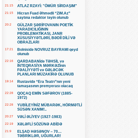
21:15
ATLAZ RZAYİ: "ÖMÜR SİRDAŞIM"
21:15
Hicran Fuad Əhmədli “ZiM.Az”
saytına redaktor təyin olunub
20:2
GÜLZAR ŞƏRİFOVANIN POETİK
YARADICILIĞININ
PROBLEMATİKASI, JANR
XÜSUSİYYƏTLƏRİ, BƏDİİ DİLİ VƏ
OBRAZLARI
17:21
Bolnisidə NOVRUZ BAYRAMI qeyd
olunub
22:16
QARDABANİdə TƏHSİL və
İNTEQRASİYA MƏRKƏZİnin
FƏALİYYƏTİ və GƏLƏCƏK
PLANLARI MÜZAKİRƏ OLUNUB
19:14
Rustavidə “Era Teatrı”nın yeni
tamaşasının premyerası olacaq
22:28
QOÇAQ EMİN SƏFƏROV (1885-
1972)
22:28
YUBİLEYİNİZ MÜBARƏK, HÖRMƏTLİ
SÜSƏN XANIM!..
20:27
VƏLİ ƏLİYEV (1927-1983)
22:19
XƏLƏFLİ SÖZÜNƏ ABİDƏ
21:9
ELŞAD HƏSƏNOV – 70…
TƏBRİKLƏR, UĞURLAR!