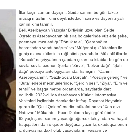
İllər keçir, zaman dəyişir... Səidə xanımı bu gün təkcə
musiqi müəllimi kimi deyil, istedadlı şairə və dəyərli ziyalı
xanım kimi tanınır.
Bəli, Azərbaycan Yazıçılar Birliyinin üzvü olan Səidə
Əşrəfqızı Azərbaycanın bir sıra bölgələrində yüzlərlə şeirə,
poemaya imza atdığı “Dönük tale”, “Qarabağım
həsrətindən yandı bağrım” və “Müğənni qız” kitabları ilə
geniş oxucu kütləsinin rəğbətini qazanıbdır. Müxtəlif illərdə
“Borçalı” nəşriyyatında çapdan çıxan bu kitablar bu gün də
sevilə-sevilə oxunur. Şeirləri “Zirvə”, “Ləlvər dağı”, “Şah
dağı” poeziya antologiyalarında, həmçinin “Canım
Azərbaycanım”, “Sazlı-Sözlü Borçalı”, “Poeziya çələngi” və
“Buta” ədəbi məcmüələrində, “Şərqin səsi”, “Ziya”, “Elm və
təhsil” və başqa mətbu orqanlarda, saytlarda dərc
edilibdir. 2022-ci ildə Azərbaycan Kütləvi İnformasiya
Vasitələri İşçilərinin Həmkarlar İttifaqı Rəyasət Heyətinin
qərarı ilə “Qızıl Qələm” media mükafatına və “Xan qızı
Natəvan” Mükafatı – Fəxri Diploma layiq görülübdür.
63 yaşlı şairə xanım yaşadığı uğursuz taleyindən və həyat
həqiqətlərindən o qədər duyğusal yazır ki, oxuduqca onun
iç dünyasına daxil olub yaşadıqlarını yaşayır və