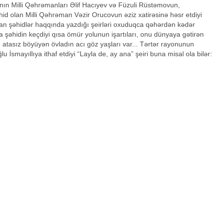
nın Milli Qəhrəmanları Əlif Hacıyev və Füzuli Rüstəmovun,
id olan Milli Qəhrəman Vəzir Orucovun əziz xatirəsinə həsr etdiyi
an şəhidlər haqqında yazdığı şeirləri oxuduqca qəhərdən kədər
a şəhidin keçdiyi qısa ömür yolunun işartıları, onu dünyaya gətirən
 atasız böyüyən övladın acı göz yaşları var... Tərtər rayonunun
 İsmayıllıya ithaf etdiyi “Layla de, ay ana” şeiri buna misal ola bilər: