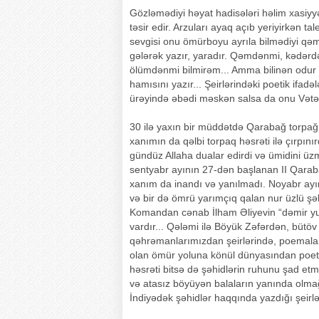
Gözləmədiyi həyat hadisələri həlim xasiyyə
təsir edir. Arzuları ayaq açıb yeriyirkən t
sevgisi onu ömürboyu ayrıla bilmədiyi qəm 
gələrək yazır, yaradır. Qəmdənmi, kədər
ölümdənmi bilmirəm... Amma bilinən odur k
hamısını yazır... Şeirlərindəki poetik ifadəl
ürəyində əbədi məskən salsa da onu Vətə
30 ilə yaxın bir müddətdə Qarabağ torpağ
xanımın da qəlbi torpaq həsrəti ilə çırpın
gündüz Allaha dualar edirdi və ümidini üz
sentyabr ayının 27-dən başlanan II Qarab
xanım da inandı və yanılmadı. Noyabr ayını
və bir də ömrü yarımçıq qalan nur üzlü şəh
Komandan cənab İlham Əliyevin “dəmir yum
vardır... Qələmi ilə Böyük Zəfərdən, bütö
qəhrəmanlarımızdan şeirlərində, poemaları
olan ömür yoluna könül dünyasından poetik
həsrəti bitsə də şəhidlərin ruhunu şad etmə
və atasız böyüyən balaların yanında olmağı
İndiyədək şəhidlər haqqında yazdığı şeirlər