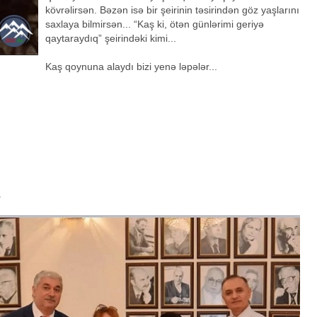
kövrəlirsən. Bəzən isə bir şeirinin təsirindən göz yaşlarını
saxlaya bilmirsən... “Kaş ki, ötən günlərimi geriyə
qaytaraydıq” şeirindəki kimi...
Kaş qoynuna alaydı bizi yenə ləpələr...
.