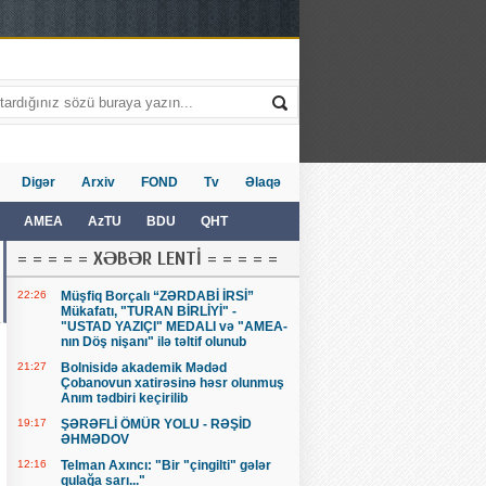
Digər
Arxiv
FOND
Tv
Əlaqə
AMEA
AzTU
BDU
QHT
= = = = = XƏBƏR LENTİ = = = = =
22:26
Müşfiq Borçalı “ZƏRDABİ İRSİ”
Mükafatı, "TURAN BİRLİYİ" -
"USTAD YAZIÇI" MEDALI və "AMEA-
nın Döş nişanı" ilə təltif olunub
21:27
Bolnisidə akademik Mədəd
Çobanovun xatirəsinə həsr olunmuş
Anım tədbiri keçirilib
19:17
ŞƏRƏFLİ ÖMÜR YOLU - RƏŞİD
ƏHMƏDOV
12:16
Telman Axıncı: "Bir "çingilti" gələr
qulağa sarı..."