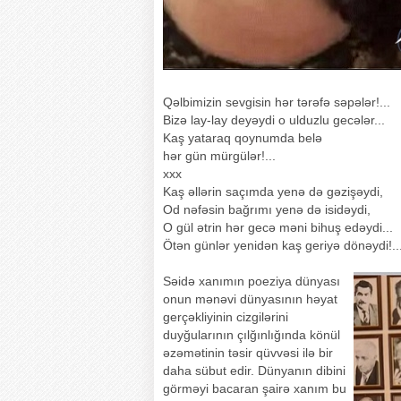
Qəlbimizin sevgisin hər tərəfə səpələr!...
Bizə lay-lay deyəydi o ulduzlu gecələr...
Kaş yataraq qoynumda belə
hər gün mürgülər!...
xxx
Kaş əllərin saçımda yenə də gəzişəydi,
Od nəfəsin bağrımı yenə də isidəydi,
O gül ətrin hər gecə məni bihuş edəydi...
Ötən günlər yenidən kaş geriyə dönəydi!..
Səidə xanımın poeziya dünyası
onun mənəvi dünyasının həyat
gerçəkliyinin cizgilərini
duyğularının çılğınlığında könül
əzəmətinin təsir qüvvəsi ilə bir
daha sübut edir. Dünyanın dibini
görməyi bacaran şairə xanım bu