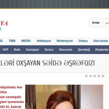
Axtar
İL
TİBB
MEDİA
Ədəbiyyat
Mədəniyyət
Dünya
Gürcüstan
YAP
Bakı
Sumqayıt
Gəncə
Naxçıvan
Qarabağ
Regionlar
LLƏRİ OXŞAYAN SƏİDƏ ƏŞRƏFQIZI
rdüyümüz hər
ütün
ət vermişdir.
ləri içərisində
idir ki, kainat