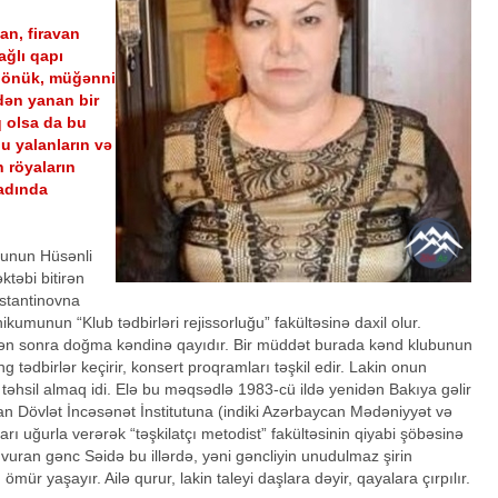
an, firavan
ağlı qapı
i dönük, müğənni
ndən yanan bir
ıq olsa da bu
u yalanların və
n röyaların
adında
nunun Hüsənli
təbi bitirən
stantinovna
munun “Klub tədbirləri rejissorluğu” fakültəsinə daxil olur.
dən sonra doğma kəndinə qayıdır. Bir müddət burada kənd klubunun
ng tədbirlər keçirir, konsert proqramları təşkil edir. Lakin onun
i təhsil almaq idi. Elə bu məqsədlə 1983-cü ildə yenidən Bakıya gəlir
n Dövlət İncəsənət İnstitutuna (indiki Azərbaycan Mədəniyyət və
arı uğurla verərək “təşkilatçı metodist” fakültəsinin qiyabi şöbəsinə
şa vuran gənc Səidə bu illərdə, yəni gəncliyin unudulmaz şirin
ür yaşayır. Ailə qurur, lakin taleyi daşlara dəyir, qayalara çırpılır.