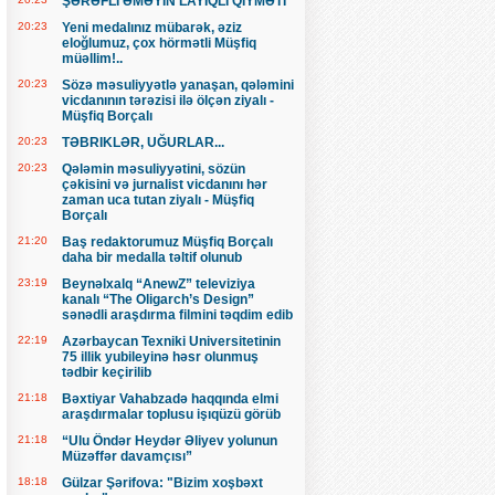
ŞƏRƏFLİ ƏMƏYİN LAYİQLİ QİYMƏTİ
20:23
Yeni medalınız mübarək, əziz
eloğlumuz, çox hörmətli Müşfiq
müəllim!..
20:23
Sözə məsuliyyətlə yanaşan, qələmini
vicdanının tərəzisi ilə ölçən ziyalı -
Müşfiq Borçalı
20:23
TƏBRIKLƏR, UĞURLAR...
20:23
Qələmin məsuliyyətini, sözün
çəkisini və jurnalist vicdanını hər
zaman uca tutan ziyalı - Müşfiq
Borçalı
21:20
Baş redaktorumuz Müşfiq Borçalı
daha bir medalla təltif olunub
23:19
Beynəlxalq “AnewZ” televiziya
kanalı “The Oligarch’s Design”
sənədli araşdırma filmini təqdim edib
22:19
Azərbaycan Texniki Universitetinin
75 illik yubileyinə həsr olunmuş
tədbir keçirilib
21:18
Bəxtiyar Vahabzadə haqqında elmi
araşdırmalar toplusu işıqüzü görüb
21:18
“Ulu Öndər Heydər Əliyev yolunun
Müzəffər davamçısı”
18:18
Gülzar Şərifova: "Bizim xoşbəxt