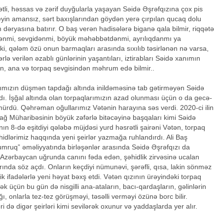
tli, həssas və zərif duyğularla yaşayan Səidə Əşrəfqızına çox pis
aleyin amansız, sərt baxışlarından göydən yerə çırpılan qucaq dolu
dəryasına batırır. O baş verən hadisələrə biganə qala bilmir, riqqətə
dənmi, sevgidənmi, böyük məhəbbətdənmi, ayrılıqdanmı ya
i, qələm özü onun barmaqları arasında sıxılıb təsirlənən nə varsa,
ərlə verilən əzablı günlərinin yaşantıları, iztirabları Səidə xanımın
n, ana və torpaq sevgisindən məhrum edə bilmir..
ımızın düşmən tapdağı altında inildəməsinə tab gətirməyən Səidə
ırdı. İşğal altında olan torpaqlarımızın azad olunması üçün o da gecə-
mürdü. Qəhrəman oğullarımız Vətənin harayına səs verdi. 2020-ci ilin
ağ Müharibəsinin böyük zəfərlə bitəcəyinə başqaları kimi Səidə
n 8-də eşitdiyi qələbə müjdəsi yurd həsrətli şairəni Vətən, torpaq
idlərimiz haqqında yeni şeirlər yazmağa ruhlandırdı. Ali Baş
ruq” əməliyyatında birləşənlər arasında Səidə Əşrəfqızı da
v Azərbaycan uğrunda canını fəda edən, şəhidlik zirvəsinə ucalan
nda söz açdı. Onların keçdiyi nümunəvi, şərəfli, qısa, lakin sönməz
 ifadələrlə yeni həyat bəxş etdi. Vətən qızının ürəyindəki torpaq
k üçün bu gün də nisgilli ana-ataların, bacı-qardaşların, gəlinlərin
, onlarla tez-tez görüşməyi, təsəlli verməyi özünə borc bilir.
i də digər şeirləri kimi sevilərək oxunur və yaddaşlarda yer alır.