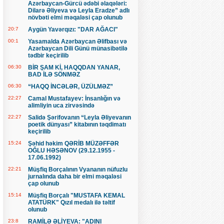
Azərbaycan-Gürcü ədəbi əlaqələri:
Dilarə Əliyeva və Leyla Eradze” adlı
növbəti elmi məqaləsi çap olunub
20:7
Aygün Yavərqızı: "DAR AĞACI"
00:1
Yasamalda Azərbaycan Əlifbası və
Azərbaycan Dili Günü münasibətilə
tədbir keçirilib
06:30
BİR ŞAM Kİ, HAQQDAN YANAR,
BAD İLƏ SÖNMƏZ
06:30
“HAQQ İNCƏLƏR, ÜZÜLMƏZ”
22:27
Camal Mustafayev: İnsanlığın və
alimliyin uca zirvəsində
22:27
Salidə Şərifovanın “Leyla Əliyevanın
poetik dünyası” kitabının təqdimatı
keçirilib
15:24
Şəhid həkim QƏRİB MÜZƏFFƏR
OĞLU HƏSƏNOV (29.12.1955 -
17.06.1992)
22:21
Müşfiq Borçalının Vyananın nüfuzlu
jurnalında daha bir elmi məqaləsi
çap olunub
15:14
Müşfiq Borçalı "MUSTAFA KEMAL
ATATÜRK" Qızıl medalı ilə təltif
olunub
23:8
RAMİLƏ ƏLİYEVA: "ADINI