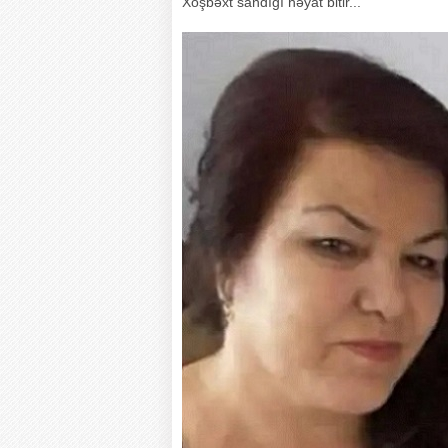
Xoşbəxt sandığı həyat bitir...