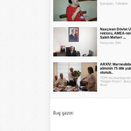
Qarayazı, Təbriklər
Naxçıvan Dövlət Un
rektoru, AMEA-nın
Saleh Məhərr ...
Naxçıvan, Elm
ARXİV: Marneulid
aliminin 75 illik yu
olunub..
TDPİ-nin Azərbaycan 
"Region-Press", Borça
Arxiv
Rəy yazın: