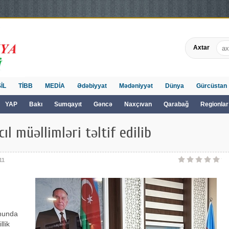
Axtar
İL
TİBB
MEDİA
Ədəbiyyat
Mədəniyyət
Dünya
Gürcüstan
YAP
Bakı
Sumqayıt
Gəncə
Naxçıvan
Qarabağ
Regionlar
ıl müəllimləri təltif edilib
11
uhunda
llik