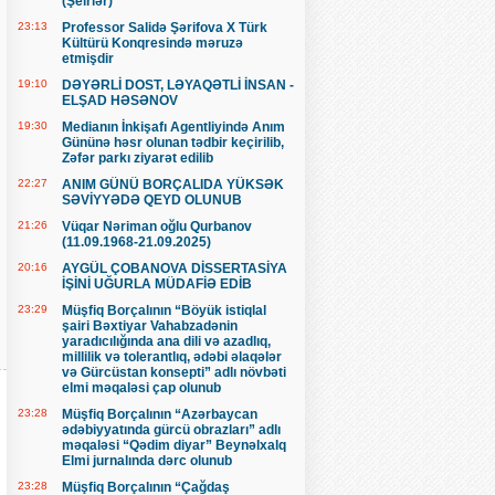
(Şeirlər)
23:13
Professor Salidə Şərifova X Türk
Kültürü Konqresində məruzə
etmişdir
19:10
DƏYƏRLİ DOST, LƏYAQƏTLİ İNSAN -
ELŞAD HƏSƏNOV
19:30
Medianın İnkişafı Agentliyində Anım
Gününə həsr olunan tədbir keçirilib,
Zəfər parkı ziyarət edilib
22:27
ANIM GÜNÜ BORÇALIDA YÜKSƏK
SƏVİYYƏDƏ QEYD OLUNUB
21:26
Vüqar Nəriman oğlu Qurbanov
(11.09.1968-21.09.2025)
20:16
AYGÜL ÇOBANOVA DİSSERTASİYA
İŞİNİ UĞURLA MÜDAFİƏ EDİB
23:29
Müşfiq Borçalının “Böyük istiqlal
şairi Bəxtiyar Vahabzadənin
yaradıcılığında ana dili və azadlıq,
millilik və tolerantlıq, ədəbi əlaqələr
və Gürcüstan konsepti” adlı növbəti
elmi məqaləsi çap olunub
23:28
Müşfiq Borçalının “Azərbaycan
ədəbiyyatında gürcü obrazları” adlı
məqaləsi “Qədim diyar” Beynəlxalq
Elmi jurnalında dərc olunub
23:28
Müşfiq Borçalının “Çağdaş