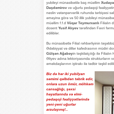
yubileyi münasibətilə baş müəllim
Xudaya
Daşdəmirov
və uğurlu pedaqoji fəaliyyəti
nəslin vətənpərvərlik ruhunda tərbiyəsi sa
əməyinə görə və 50 illik yubileyi münasibə
müəllim f.f.d
Vüqar Teymurxanlı
Filialın 
dosent
Yusif Alıyev
tərəfindən Fəxri fərman
ediliblər.
Bu münasibətlə Filial rəhbərliyinin təşəbb
Ədəbiyyat və dillər kafedrasının müdiri do
Gülşən Ağabəy
in təşkilatçılığı ilə Filialı
Əliyev adına lektoriyasında strukturların 
əməkdaşlarının iştirakı ilə tədbir təşkil edil
Biz də hər iki yubilyarı
səmimi qəlbdən təbrik edir,
onlara uzun ömür, möhkəm
cansağlığı, şəxsi
həyatlarında və elmi-
pedaqoji fəaliyyətlərində
yeni-yeni uğurlar
arzulayırıq!.
.