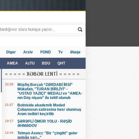
Digər
Arxiv
FOND
Tv
Əlaqə
AMEA
AzTU
BDU
QHT
= = = = = XƏBƏR LENTİ = = = = =
22:26
Müşfiq Borçalı “ZƏRDABİ İRSİ”
Mükafatı, "TURAN BİRLİYİ" -
"USTAD YAZIÇI" MEDALI və "AMEA-
nın Döş nişanı" ilə təltif olunub
21:27
Bolnisidə akademik Mədəd
Çobanovun xatirəsinə həsr olunmuş
Anım tədbiri keçirilib
19:17
ŞƏRƏFLİ ÖMÜR YOLU - RƏŞİD
ƏHMƏDOV
12:16
Telman Axıncı: "Bir "çingilti" gələr
qulağa sarı..."