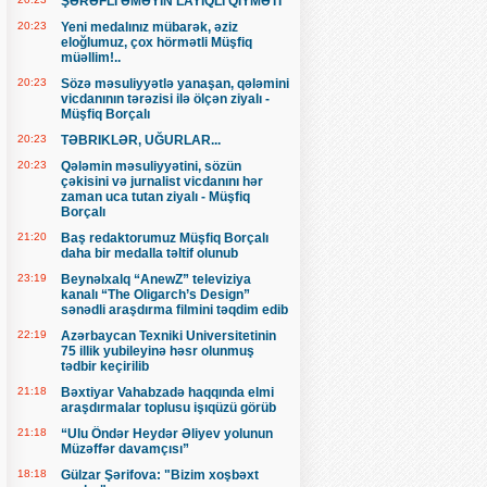
ŞƏRƏFLİ ƏMƏYİN LAYİQLİ QİYMƏTİ
20:23
Yeni medalınız mübarək, əziz
eloğlumuz, çox hörmətli Müşfiq
müəllim!..
20:23
Sözə məsuliyyətlə yanaşan, qələmini
vicdanının tərəzisi ilə ölçən ziyalı -
Müşfiq Borçalı
20:23
TƏBRIKLƏR, UĞURLAR...
20:23
Qələmin məsuliyyətini, sözün
çəkisini və jurnalist vicdanını hər
zaman uca tutan ziyalı - Müşfiq
Borçalı
21:20
Baş redaktorumuz Müşfiq Borçalı
daha bir medalla təltif olunub
23:19
Beynəlxalq “AnewZ” televiziya
kanalı “The Oligarch’s Design”
sənədli araşdırma filmini təqdim edib
22:19
Azərbaycan Texniki Universitetinin
75 illik yubileyinə həsr olunmuş
tədbir keçirilib
21:18
Bəxtiyar Vahabzadə haqqında elmi
araşdırmalar toplusu işıqüzü görüb
21:18
“Ulu Öndər Heydər Əliyev yolunun
Müzəffər davamçısı”
18:18
Gülzar Şərifova: "Bizim xoşbəxt