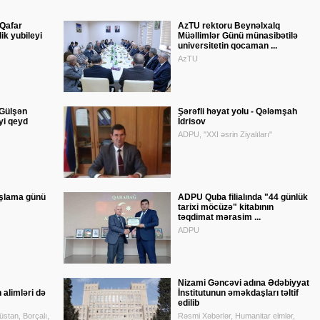
 Qafar
AzTU rektoru Beynəlxalq
ik yubileyi
Müəllimlər Günü münasibətilə
universitetin qocaman ...
AzTU
Gülşən
Şərəfli həyat yolu - Qələmşah
yi qeyd
İdrisov
ADPU, "XXI əsrin Ziyalıları"
ışlama günü
ADPU Quba filialında "44 günlük
tarixi möcüzə" kitabının
təqdimat mərasim ...
ADPU
Nizami Gəncəvi adına Ədəbiyyat
alimləri də
İnstitutunun əməkdaşları təltif
edilib
stan, Borçalı,
Rəsmi Xəbərlər, Humanitar elmlər,