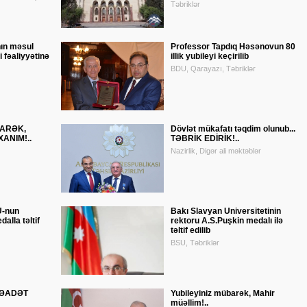
Təbriklər
ın məsul
Professor Tapdıq Həsənovun 80
i fəaliyyətinə
illik yubileyi keçirilib
BDU, Qarayazı, Təbriklər
BARƏK,
Dövlət mükafatı təqdim olunub...
ANIM!..
TƏBRİK EDİRİK!..
Nazirlik, Digər ali məktəblər
U-nun
Bakı Slavyan Universitetinin
alla təltif
rektoru A.S.Puşkin medalı ilə
təltif edilib
BSU, Təbriklər
SƏADƏT
Yubileyiniz mübarək, Mahir
müəllim!..