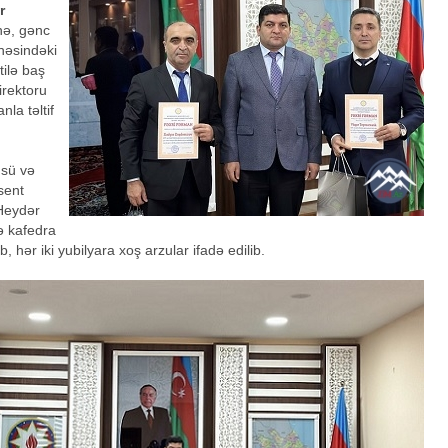
r
nə, gənc
həsindəki
tilə baş
direktoru
la təltif
üsü və
sent
n Heydər
və kafedra
ib, hər iki yubilyara xoş arzular ifadə edilib.