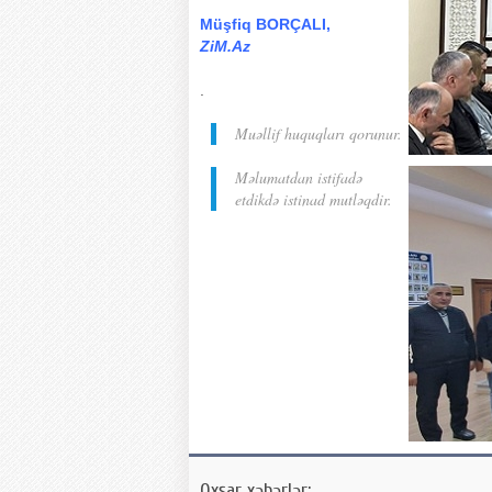
Müşfiq BORÇALI,
ZiM.Az
.
Muəllif huquqları qorunur.
Məlumatdan istifadə
etdikdə istinad mutləqdir.
Oxşar xəbərlər: