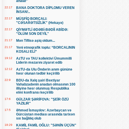
analar"
22:17
BANA DOKTORA DİPLOMU VEREN
İNSAN!..
22:17
MÜŞFİQ BORÇALI:
"CƏSARƏTSİZLİK" (Hekayə)
22:17
QİYMƏTLİ ƏDƏBİ-BƏDİİ ABİDƏ:
"ÖLÜM SON DEYİL"
21:17
Mən Tiflisə aşiq oldum...
21:17
Yeni etnoqrafik toplu: “BORCALININ
KOSALI ELİ”
19:12
AzTU və TAU kollektivi Ümummilli
Liderin məzarını ziyarət edib
12:12
AzTU-da Ulu Öndərin anım gününə
həsr olunan tədbir keçirilib
22:9
BDU-da Xalq şairi Bəxtiyar
Vahabzadənin anadan olmasının 100
illiyinə həsr olunmuş Respublika
elmi konfransı keçirilib
17:6
GÜLZAR ŞƏRİFOVA: "ŞEİR ÖZÜ
YAZILIR"
17:5
Əhməd İsmayılov: Azərbaycan və
Gürcüstan mediası arasında tarixən
sıx bağlılıq olub
18:29
KAMİL FAMİL OĞLU: "SƏNİN ÜÇÜN"