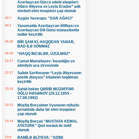
Azərbaycan-Gürcü ədəbi əlaqələri:
Dilarə Əliyeva və Leyla Eradze” adlı
növbəti elmi məqaləsi çap olunub
20:7
Aygün Yavərqızı: "DAR AĞACI"
00:1
Yasamalda Azərbaycan Əlifbası və
Azərbaycan Dili Günü münasibətilə
tədbir keçirilib
06:30
BİR ŞAM Kİ, HAQQDAN YANAR,
BAD İLƏ SÖNMƏZ
06:30
“HAQQ İNCƏLƏR, ÜZÜLMƏZ”
22:27
Camal Mustafayev: İnsanlığın və
alimliyin uca zirvəsində
22:27
Salidə Şərifovanın “Leyla Əliyevanın
poetik dünyası” kitabının təqdimatı
keçirilib
15:24
Şəhid həkim QƏRİB MÜZƏFFƏR
OĞLU HƏSƏNOV (29.12.1955 -
17.06.1992)
22:21
Müşfiq Borçalının Vyananın nüfuzlu
jurnalında daha bir elmi məqaləsi
çap olunub
15:14
Müşfiq Borçalı "MUSTAFA KEMAL
ATATÜRK" Qızıl medalı ilə təltif
olunub
23:8
RAMİLƏ ƏLİYEVA: "ADINI