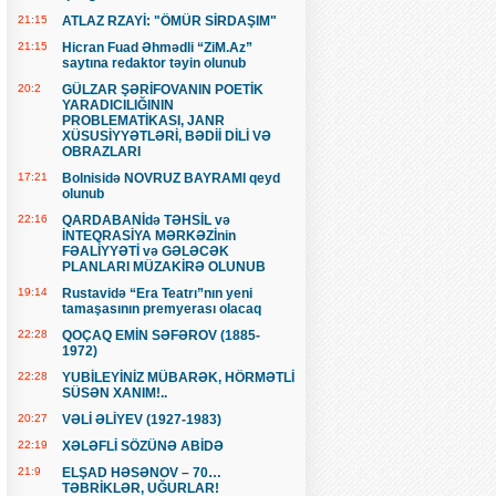
21:15
ATLAZ RZAYİ: "ÖMÜR SİRDAŞIM"
21:15
Hicran Fuad Əhmədli “ZiM.Az”
saytına redaktor təyin olunub
20:2
GÜLZAR ŞƏRİFOVANIN POETİK
YARADICILIĞININ
PROBLEMATİKASI, JANR
XÜSUSİYYƏTLƏRİ, BƏDİİ DİLİ VƏ
OBRAZLARI
17:21
Bolnisidə NOVRUZ BAYRAMI qeyd
olunub
22:16
QARDABANİdə TƏHSİL və
İNTEQRASİYA MƏRKƏZİnin
FƏALİYYƏTİ və GƏLƏCƏK
PLANLARI MÜZAKİRƏ OLUNUB
19:14
Rustavidə “Era Teatrı”nın yeni
tamaşasının premyerası olacaq
22:28
QOÇAQ EMİN SƏFƏROV (1885-
1972)
22:28
YUBİLEYİNİZ MÜBARƏK, HÖRMƏTLİ
SÜSƏN XANIM!..
20:27
VƏLİ ƏLİYEV (1927-1983)
22:19
XƏLƏFLİ SÖZÜNƏ ABİDƏ
21:9
ELŞAD HƏSƏNOV – 70…
TƏBRİKLƏR, UĞURLAR!