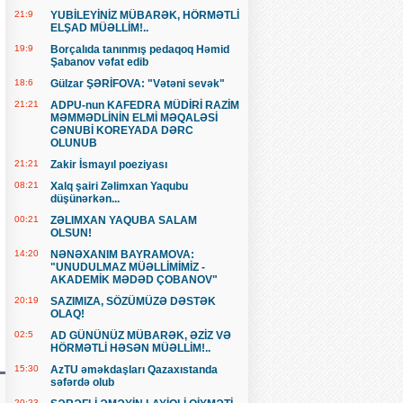
21:9
YUBİLEYİNİZ MÜBARƏK, HÖRMƏTLİ
ELŞAD MÜƏLLİM!..
19:9
Borçalıda tanınmış pedaqoq Həmid
Şabanov vəfat edib
18:6
Gülzar ŞƏRİFOVA: "Vətəni sevək"
21:21
ADPU-nun KAFEDRA MÜDİRİ RAZİM
MƏMMƏDLİNİN ELMİ MƏQALƏSİ
CƏNUBİ KOREYADA DƏRC
OLUNUB
21:21
Zakir İsmayıl poeziyası
08:21
Xalq şairi Zəlimxan Yaqubu
düşünərkən...
00:21
ZƏLIMXAN YAQUBA SALAM
OLSUN!
14:20
NƏNƏXANIM BAYRAMOVA:
"UNUDULMAZ MÜƏLLİMİMİZ -
AKADEMİK MƏDƏD ÇOBANOV"
20:19
SAZIMIZA, SÖZÜMÜZƏ DƏSTƏK
OLAQ!
02:5
AD GÜNÜNÜZ MÜBARƏK, ƏZİZ VƏ
HÖRMƏTLİ HƏSƏN MÜƏLLİM!..
15:30
AzTU əməkdaşları Qazaxıstanda
səfərdə olub
20:23