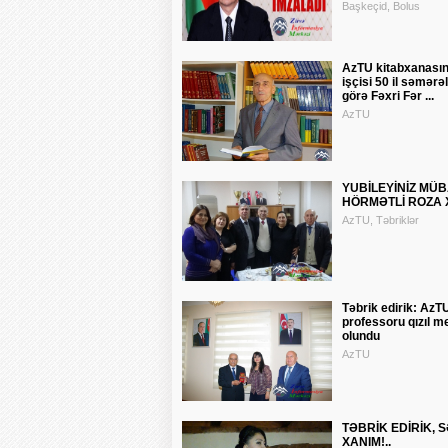
Başkeçid, Bolus
AzTU kitabxanasın
işçisi 50 il səmərəl
görə Fəxri Fər ...
AzTU
YUBİLEYİNİZ MÜ
HÖRMƏTLİ ROZA X
AzTU, Təbriklər
Təbrik edirik: AzT
professoru qızıl med
olundu
AzTU
TƏBRİK EDİRİK, 
XANIM!..