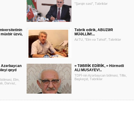
"Şərqin səsi", Təbriklər
iversitetinin
Təbrik edirik, ABUZƏR
 müxbir üzvü,
MÜƏLLİM!...
AzTU, "Elm və Təhsil", Təbriklər
ə Azərbaycan
= TƏBRİK EDİRİK, = Hörmətli
bileyi qeyd
ALI MUSAYEV!..
TDPİ-nin Azərbaycan bölməsi, Tiflis,
Başkeçid, Təbriklər
bölməsi, Elm,
lı, Darvaz,