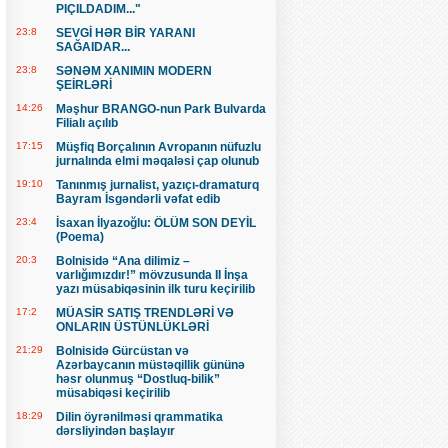
PIÇILDADIM..."
23:8
SEVGİ HƏR BİR YARANI
SAĞAIDAR...
23:8
SƏNƏM XANIMIN MODERN
ŞEİRLƏRİ
14:26
Məşhur BRANGO-nun Park Bulvarda
Filialı açılıb
17:15
Müşfiq Borçalının Avropanın nüfuzlu
jurnalında elmi məqaləsi çap olunub
19:10
Tanınmış jurnalist, yazıçı-dramaturq
Bayram İsgəndərli vəfat edib
23:4
İsaxan İlyazoğlu: ÖLÜM SON DEYİL
(Poema)
20:3
Bolnisidə “Ana dilimiz –
varlığımızdır!” mövzusunda II İnşa
yazı müsabiqəsinin ilk turu keçirilib
17:2
MÜASİR SATIŞ TRENDLƏRİ VƏ
ONLARIN ÜSTÜNLÜKLƏRİ
21:29
Bolnisidə Gürcüstan və
Azərbaycanın müstəqillik gününə
həsr olunmuş “Dostluq-bilik”
müsabiqəsi keçirilib
18:29
Dilin öyrənilməsi qrammatika
dərsliyindən başlayır