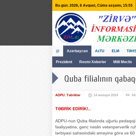
Bu gün: 2026, 6 Avqust, Cümə axşamı, 15:55
@
Azərbaycan
AzTU
ELM
TƏHS
Prezident
Rəsmi Xəbərlər
Milli Məclis
GVİİM
Tv
Quba filialının qabaqc
ADPU
,
Təbriklər
14 января 2024
54
TƏBRİK EDİRİK!..
ADPU-nun Quba filialında uğurlu pedaqoji
fəaliyyətinə, gənc nəslin vətənpərvərlik r
tərbiyəsi sahəsindəki əməyinə görə və 60 i