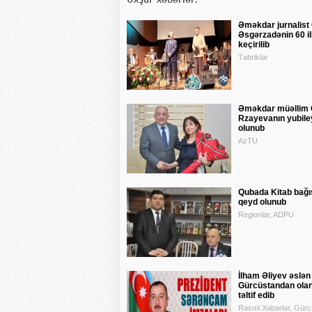
Əməkdar jurnalist
Əsgərzadənin 60 ill
keçirilib
Təbriklər
Əməkdar müəllim 
Rzayevanın yubile
olunub
AzTU
Qubada Kitab bağ
qeyd olunub
Regionlar, ADPU
İlham Əliyev əslən
Gürcüstandan olan 
təltif edib
Rəsmi Xəbərlər, Gürcü