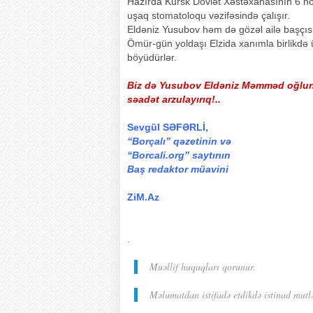
Hazırda Kursk Dövlət Xəstəxanasının 6 n
uşaq stomatoloqu vəzifəsində çalışır.
Eldəniz Yusubov həm də gözəl ailə başçısı
Ömür-gün yoldaşı Elzida xanımla birlikdə üç
böyüdürlər.
Biz də Yusubov Eldəniz Məmməd oğluna ş
səadət arzulayırıq!..
Sevgül SƏFƏRLİ,
“Borçalı” qəzetinin və
“Borcali.org” saytının
Baş redaktor müavini
ZiM.Az
.
Muəllif huquqları qorunur.
Məlumatdan istifadə etdikdə istinad mutl