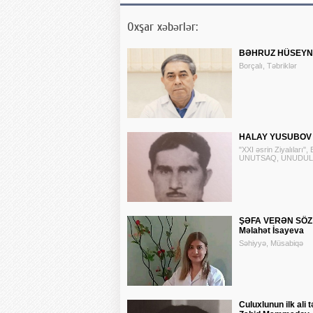
Oxşar xəbərlər:
BƏHRUZ HÜSEYNO
Borçalı, Təbriklər
HALAY YUSUBOV (
"XXI əsrin Ziyalıları",
UNUTSAQ, UNUDULAR
ŞƏFA VERƏN SÖZ 
Məlahət İsayeva
Səhiyyə, Müsabiqə
Culuxlunun ilk ali t