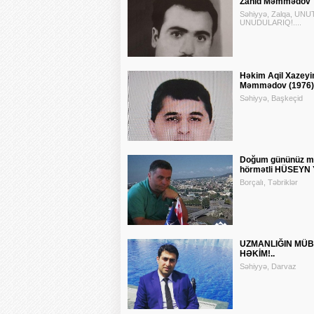
Zahid Məmmədov
Səhiyyə, Zalqa, UN
UNUDULARIQ!....
Həkim Aqil Xazeyi
Məmmədov (1976)
Səhiyyə, Başkeçid
Doğum gününüz m
hörmətli HÜSEYN
Borçalı, Təbriklər
UZMANLIĞIN MÜB
HƏKİM!..
Səhiyyə, Darvaz