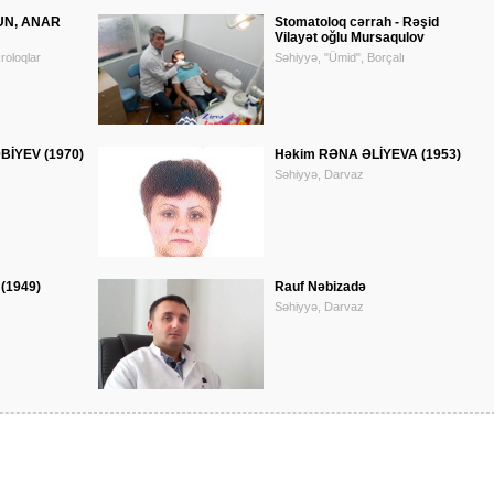
UN, ANAR
Stomatoloq cərrah - Rəşid
Vilayət oğlu Mursaqulov
roloqlar
Səhiyyə, "Ümid", Borçalı
BİYEV (1970)
Həkim RƏNA ƏLİYEVA (1953)
Səhiyyə, Darvaz
(1949)
Rauf Nəbizadə
Səhiyyə, Darvaz