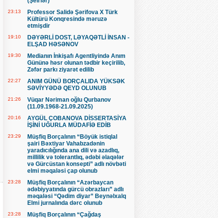
(Şeirlər)
23:13
Professor Salidə Şərifova X Türk
Kültürü Konqresində məruzə
etmişdir
19:10
DƏYƏRLİ DOST, LƏYAQƏTLİ İNSAN -
ELŞAD HƏSƏNOV
19:30
Medianın İnkişafı Agentliyində Anım
Gününə həsr olunan tədbir keçirilib,
Zəfər parkı ziyarət edilib
22:27
ANIM GÜNÜ BORÇALIDA YÜKSƏK
SƏVİYYƏDƏ QEYD OLUNUB
21:26
Vüqar Nəriman oğlu Qurbanov
(11.09.1968-21.09.2025)
20:16
AYGÜL ÇOBANOVA DİSSERTASİYA
İŞİNİ UĞURLA MÜDAFİƏ EDİB
23:29
Müşfiq Borçalının “Böyük istiqlal
şairi Bəxtiyar Vahabzadənin
yaradıcılığında ana dili və azadlıq,
millilik və tolerantlıq, ədəbi əlaqələr
və Gürcüstan konsepti” adlı növbəti
elmi məqaləsi çap olunub
23:28
Müşfiq Borçalının “Azərbaycan
ədəbiyyatında gürcü obrazları” adlı
məqaləsi “Qədim diyar” Beynəlxalq
Elmi jurnalında dərc olunub
23:28
Müşfiq Borçalının “Çağdaş