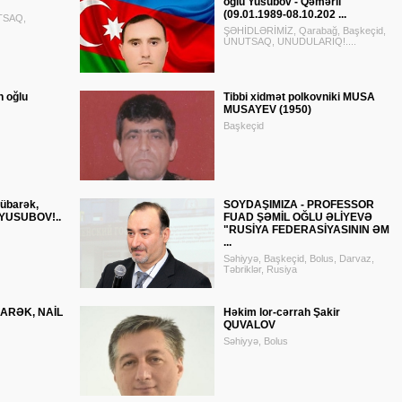
oğlu Yusubov - Qəmərli
(09.01.1989-08.10.202 ...
UTSAQ,
ŞƏHİDLƏRİMİZ, Qarabağ, Başkeçid,
UNUTSAQ, UNUDULARIQ!....
n oğlu
Tibbi xidmət polkovniki MUSA
MUSAYEV (1950)
Başkeçid
übarək,
SOYDAŞIMIZA - PROFESSOR
 YUSUBOV!..
FUAD ŞƏMİL OĞLU ƏLİYEVƏ
"RUSİYA FEDERASİYASININ ƏM
...
Səhiyyə, Başkeçid, Bolus, Darvaz,
Təbriklər, Rusiya
ARƏK, NAİL
Həkim lor-cərrah Şakir
QUVALOV
Səhiyyə, Bolus