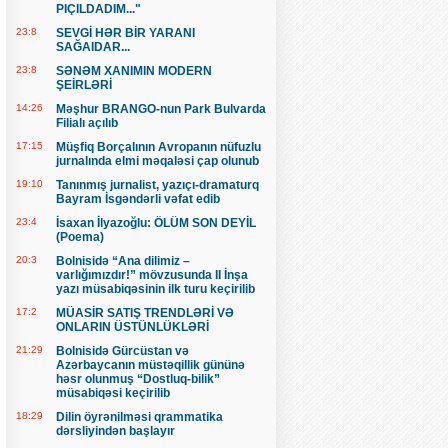
PIÇILDADIM..."
23:8
SEVGİ HƏR BİR YARANI
SAĞAIDAR...
23:8
SƏNƏM XANIMIN MODERN
ŞEİRLƏRİ
14:26
Məşhur BRANGO-nun Park Bulvarda
Filialı açılıb
17:15
Müşfiq Borçalının Avropanın nüfuzlu
jurnalında elmi məqaləsi çap olunub
19:10
Tanınmış jurnalist, yazıçı-dramaturq
Bayram İsgəndərli vəfat edib
23:4
İsaxan İlyazoğlu: ÖLÜM SON DEYİL
(Poema)
20:3
Bolnisidə “Ana dilimiz –
varlığımızdır!” mövzusunda II İnşa
yazı müsabiqəsinin ilk turu keçirilib
17:2
MÜASİR SATIŞ TRENDLƏRİ VƏ
ONLARIN ÜSTÜNLÜKLƏRİ
21:29
Bolnisidə Gürcüstan və
Azərbaycanın müstəqillik gününə
həsr olunmuş “Dostluq-bilik”
müsabiqəsi keçirilib
18:29
Dilin öyrənilməsi qrammatika
dərsliyindən başlayır