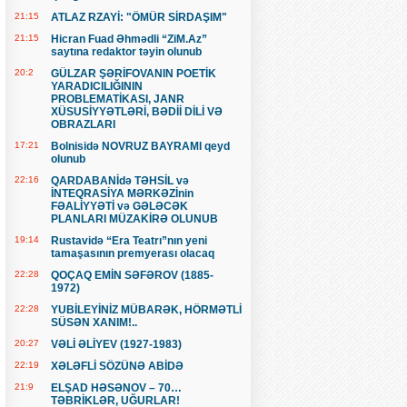
21:15
ATLAZ RZAYİ: "ÖMÜR SİRDAŞIM"
21:15
Hicran Fuad Əhmədli “ZiM.Az”
saytına redaktor təyin olunub
20:2
GÜLZAR ŞƏRİFOVANIN POETİK
YARADICILIĞININ
PROBLEMATİKASI, JANR
XÜSUSİYYƏTLƏRİ, BƏDİİ DİLİ VƏ
OBRAZLARI
17:21
Bolnisidə NOVRUZ BAYRAMI qeyd
olunub
22:16
QARDABANİdə TƏHSİL və
İNTEQRASİYA MƏRKƏZİnin
FƏALİYYƏTİ və GƏLƏCƏK
PLANLARI MÜZAKİRƏ OLUNUB
19:14
Rustavidə “Era Teatrı”nın yeni
tamaşasının premyerası olacaq
22:28
QOÇAQ EMİN SƏFƏROV (1885-
1972)
22:28
YUBİLEYİNİZ MÜBARƏK, HÖRMƏTLİ
SÜSƏN XANIM!..
20:27
VƏLİ ƏLİYEV (1927-1983)
22:19
XƏLƏFLİ SÖZÜNƏ ABİDƏ
21:9
ELŞAD HƏSƏNOV – 70…
TƏBRİKLƏR, UĞURLAR!