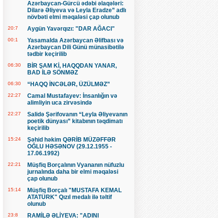
Azərbaycan-Gürcü ədəbi əlaqələri:
Dilarə Əliyeva və Leyla Eradze” adlı
növbəti elmi məqaləsi çap olunub
20:7
Aygün Yavərqızı: "DAR AĞACI"
00:1
Yasamalda Azərbaycan Əlifbası və
Azərbaycan Dili Günü münasibətilə
tədbir keçirilib
06:30
BİR ŞAM Kİ, HAQQDAN YANAR,
BAD İLƏ SÖNMƏZ
06:30
“HAQQ İNCƏLƏR, ÜZÜLMƏZ”
22:27
Camal Mustafayev: İnsanlığın və
alimliyin uca zirvəsində
22:27
Salidə Şərifovanın “Leyla Əliyevanın
poetik dünyası” kitabının təqdimatı
keçirilib
15:24
Şəhid həkim QƏRİB MÜZƏFFƏR
OĞLU HƏSƏNOV (29.12.1955 -
17.06.1992)
22:21
Müşfiq Borçalının Vyananın nüfuzlu
jurnalında daha bir elmi məqaləsi
çap olunub
15:14
Müşfiq Borçalı "MUSTAFA KEMAL
ATATÜRK" Qızıl medalı ilə təltif
olunub
23:8
RAMİLƏ ƏLİYEVA: "ADINI