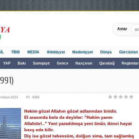
Axtar
İL
TİBB
MEDİA
Ədəbiyyat
Mədəniyyət
Dünya
Gürcüstan
YAP
Bakı
Sumqayıt
Gəncə
Naxçıvan
Qarabağ
Regionlar
991)
ктября 2024
4383
Həkim gözəl Allahın gözəl adlarından biridir.
El arasında belə də deyirlər: “Həkim yarım
Allahdır!..” Yəni yaradılmışa yeni ömür, ikinci həyat
bəxş edə bilir.
Diş isə gözəl təbəssüm, dolğun sima, tam sağlamlıq