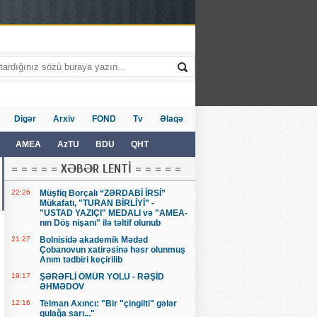
Digər
Arxiv
FOND
Tv
Əlaqə
AMEA
AzTU
BDU
QHT
= = = = = XƏBƏR LENTİ = = = = =
22:26
Müşfiq Borçalı “ZƏRDABİ İRSİ”
Mükafatı, "TURAN BİRLİYİ" -
"USTAD YAZIÇI" MEDALI və "AMEA-
nın Döş nişanı" ilə təltif olunub
21:27
Bolnisidə akademik Mədəd
Çobanovun xatirəsinə həsr olunmuş
Anım tədbiri keçirilib
19:17
ŞƏRƏFLİ ÖMÜR YOLU - RƏŞİD
ƏHMƏDOV
12:16
Telman Axıncı: "Bir "çingilti" gələr
qulağa sarı..."