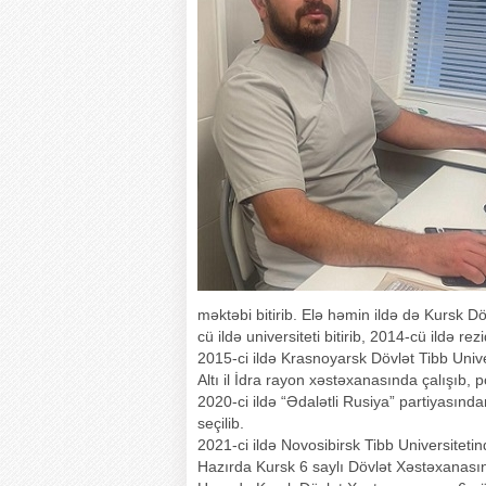
məktəbi bitirib. Elə həmin ildə də Kursk Dö
cü ildə universiteti bitirib, 2014-cü ildə r
2015-ci ildə Krasnoyarsk Dövlət Tibb Unive
Altı il İdra rayon xəstəxanasında çalışıb, p
2020-ci ildə “Ədalətli Rusiya” partiyasında
seçilib.
2021-ci ildə Novosibirsk Tibb Universitetin
Hazırda Kursk 6 saylı Dövlət Xəstəxanas