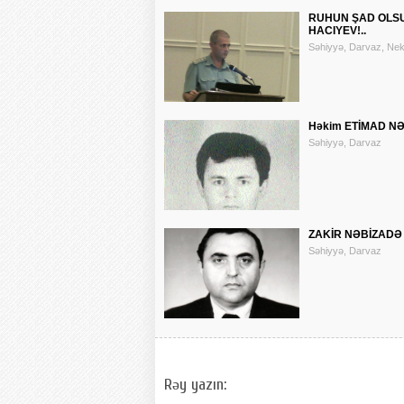
RUHUN ŞAD OLS
HACIYEV!..
Səhiyyə, Darvaz, Nek
Həkim ETİMAD NƏ
Səhiyyə, Darvaz
ZAKİR NƏBİZADƏ 
Səhiyyə, Darvaz
Rəy yazın: