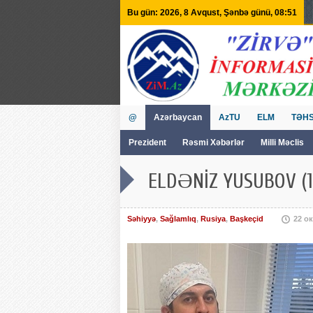
Bu gün: 2026, 8 Avqust, Şənbə günü, 08:51
@
Azərbaycan
AzTU
ELM
TƏHS
Prezident
Rəsmi Xəbərlər
Milli Məclis
GVİİM
Tv
ELDƏNİZ YUSUBOV (1
Səhiyyə
,
Sağlamlıq
,
Rusiya
,
Başkeçid
22 о