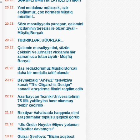
ŞƏRƏFLİ ƏMƏYİN LAYİQLİ QİYMƏTİ
20:23
Yeni medalınız mübarək, əziz
eloğlumuz, çox hörmətli Müşfiq
müəllim!..
20:23
Sözə məsuliyyətlə yanaşan, qələmini
vicdanının tərəzisi ilə ölçən ziyalı -
Müşfiq Borçalı
20:23
TƏBRIKLƏR, UĞURLAR...
20:23
Qələmin məsuliyyətini, sözün
çəkisini və jurnalist vicdanını hər
zaman uca tutan ziyalı - Müşfiq
Borçalı
21:20
Baş redaktorumuz Müşfiq Borçalı
daha bir medalla təltif olunub
23:19
Beynəlxalq “AnewZ” televiziya
kanalı “The Oligarch’s Design”
sənədli araşdırma filmini təqdim edib
22:19
Azərbaycan Texniki Universitetinin
75 illik yubileyinə həsr olunmuş
tədbir keçirilib
21:18
Bəxtiyar Vahabzadə haqqında elmi
araşdırmalar toplusu işıqüzü görüb
21:18
“Ulu Öndər Heydər Əliyev yolunun
Müzəffər davamçısı”
18:18
Gülzar Şərifova: "Bizim xoşbəxt