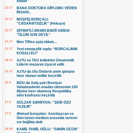
analar"
22:17
BANA DOKTORA DİPLOMU VEREN
İNSAN!..
22:17
MÜŞFİQ BORÇALI:
"CƏSARƏTSİZLİK" (Hekayə)
22:17
QİYMƏTLİ ƏDƏBİ-BƏDİİ ABİDƏ:
"ÖLÜM SON DEYİL"
21:17
Mən Tiflisə aşiq oldum...
21:17
Yeni etnoqrafik toplu: “BORCALININ
KOSALI ELİ”
19:12
AzTU və TAU kollektivi Ümummilli
Liderin məzarını ziyarət edib
12:12
AzTU-da Ulu Öndərin anım gününə
həsr olunan tədbir keçirilib
22:9
BDU-da Xalq şairi Bəxtiyar
Vahabzadənin anadan olmasının 100
illiyinə həsr olunmuş Respublika
elmi konfransı keçirilib
17:6
GÜLZAR ŞƏRİFOVA: "ŞEİR ÖZÜ
YAZILIR"
17:5
Əhməd İsmayılov: Azərbaycan və
Gürcüstan mediası arasında tarixən
sıx bağlılıq olub
18:29
KAMİL FAMİL OĞLU: "SƏNİN ÜÇÜN"