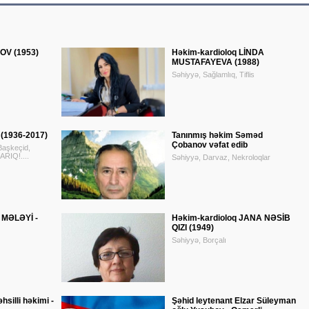
V (1953)
Həkim-kardioloq LİNDA
MUSTAFAYEVA (1988)
Səhiyyə, Sağlamlıq, Tiflis
1936-2017)
Tanınmış həkim Səməd
Çobanov vəfat edib
 Başkeçid,
IQ!....
Səhiyyə, Darvaz, Nekroloqlar
MƏLƏYİ -
Həkim-kardioloq JANA NƏSİB
QIZI (1949)
Səhiyyə, Borçalı
əhsilli həkimi -
Şəhid leytenant Elzar Süleyman