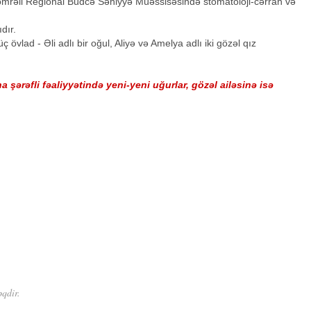
ömrəli Regional Büdcə Səhiyyə Müəssisəsində stomatoloji-cərrah və
dır.
 övlad - Əli adlı bir oğul, Aliyə və Amelya adlı iki gözəl qız
ərəfli fəaliyyətində yeni-yeni uğurlar, gözəl ailəsinə isə
əqdir.