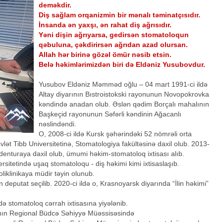
deməkdir.
Diş sağlam orqanizmin bir mənalı təminatçısıdır.
İnsanda ən yaxşı, ən rahat diş ağrısıdır.
Yəni dişin ağrıyarsa, gedirsən stomatoloqun
qəbuluna, çəkdirirsən ağrıdan azad olursan.
Allah hər birinə gözəl ömür nəsib etsin.
Belə həkimlərimizdən biri də Eldəniz Yusubovdur.
Yusubov Eldəniz Məmməd oğlu – 04 mart 1991-ci ildə
Altay diyarının Bıstroistokski rayonunun Novopokrovka
kəndində anadan olub. Əslən qədim Borçalı mahalının
Başkeçid rayonunun Səfərli kəndinin Ağacanlı
nəslindəndi.
O, 2008-ci ildə Kursk şəhərindəki 52 nömrəli orta
vlət Tibb Universitetinə, Stomatologiya fakültəsinə daxil olub. 2013-
ezidenturaya daxil olub, ümumi həkim-stomatoloq ixtisası alıb.
rsitetində uşaq stomatoloqu - diş həkimi kimi ixtisaslaşıb.
oliklinikaya müdir təyin olunub.
n deputat seçilib. 2020-ci ildə o, Krasnoyarsk diyarında “İlin həkimi”
də stomatoloq cərrah ixtisasına yiyələnib.
ının Regional Büdcə Səhiyyə Müəssisəsində