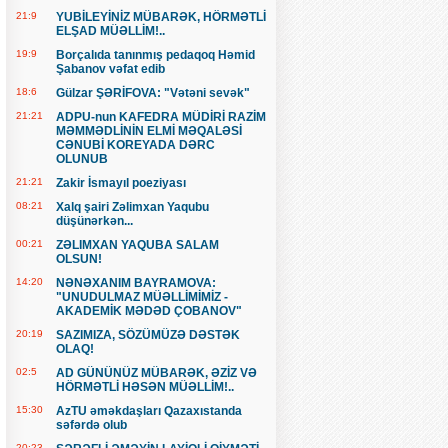
21:9
YUBİLEYİNİZ MÜBARƏK, HÖRMƏTLİ
ELŞAD MÜƏLLİM!..
19:9
Borçalıda tanınmış pedaqoq Həmid
Şabanov vəfat edib
18:6
Gülzar ŞƏRİFOVA: "Vətəni sevək"
21:21
ADPU-nun KAFEDRA MÜDİRİ RAZİM
MƏMMƏDLİNİN ELMİ MƏQALƏSİ
CƏNUBİ KOREYADA DƏRC
OLUNUB
21:21
Zakir İsmayıl poeziyası
08:21
Xalq şairi Zəlimxan Yaqubu
düşünərkən...
00:21
ZƏLIMXAN YAQUBA SALAM
OLSUN!
14:20
NƏNƏXANIM BAYRAMOVA:
"UNUDULMAZ MÜƏLLİMİMİZ -
AKADEMİK MƏDƏD ÇOBANOV"
20:19
SAZIMIZA, SÖZÜMÜZƏ DƏSTƏK
OLAQ!
02:5
AD GÜNÜNÜZ MÜBARƏK, ƏZİZ VƏ
HÖRMƏTLİ HƏSƏN MÜƏLLİM!..
15:30
AzTU əməkdaşları Qazaxıstanda
səfərdə olub
20:23