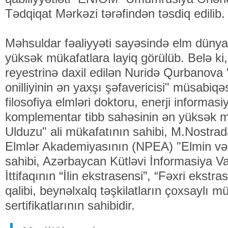
Tədqiqat Mərkəzi tərəfindən təsdiq edilib.
Məhsuldar fəaliyyəti sayəsində elm dünyas
yüksək mükafatlara layiq görülüb. Belə ki,
reyestrinə daxil edilən Nuridə Qurbanova
onilliyinin ən yaxşı şəfavericisi" müsabiqə
filosofiya elmləri doktoru, enerji informasi
komplementar tibb sahəsinin ən yüksək m
Ulduzu" ali mükafatının sahibi, M.Nostr
Elmlər Akademiyasının (NPEA) "Elmin və 
sahibi, Azərbaycan Kütləvi İnformasiya Va
İttifaqının “İlin ekstrasensi”, “Fəxri ekstr
qalibi, beynəlxalq təşkilatların çoxsaylı m
sertifikatlarının sahibidir.