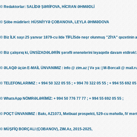
© Redaktorlar: SALİDƏ ŞƏRİFOVA, HİCRAN ƏHMƏDLİ
© Şöbə müdirləri: HÜSNİYYƏ ÇOBANOVA, LEYLA ƏHMƏDOVA
© Biz İLK sayı 25 yanvar 1879-cu ildə TİFLİSdə nəşr olunmuş "ZİYA" qəzetinin 
© Biz çalışırıq ki, ÜNSİZADƏLƏRİN şərəfli ənənələrini ləyaqətlə davam etdirək!.
© ƏLAQƏ üçün E-MAİL ÜNVANIMIZ : info @ zim.az | Və ya: | M-Borcali @ mail.r
© TELEFONLARIMIZ : + 994 50 322 05 55 ; + 994 70 322 05 55 ; + 994 55 692 05 
© WhatsApp NÖMRƏLƏRİMİZ: + 994 50 776 77 77 ; + 994 55 692 05 55 ;
© POÇT ÜNVANIMIZ : Bakı, AZ1073, Mətbuat prospekti, 529-cu məhəllə, IV mərt
© MÜŞFİQ BORÇALI (ÇOBANOV), ZiM.Az, 2015-2025,