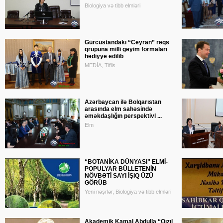
Biologiya və tibb elmləri
Gürcüstandakı “Ceyran” rəqs
qrupuna milli geyim formaları
hədiyyə edilib
MEDİA, Tiflis
​Azərbaycan ilə Bolqarıstan
arasında elm sahəsində
əməkdaşlığın perspektivl ...
Elm
“BOTANİKA DÜNYASI” ELMİ-
POPULYAR BÜLLETENİN
NÖVBƏTİ SAYI İŞIQ ÜZÜ
GÖRÜB
Yeni nəşrlər, Biologiya və tibb elmləri
Akademik Kamal Abdulla “Qızıl