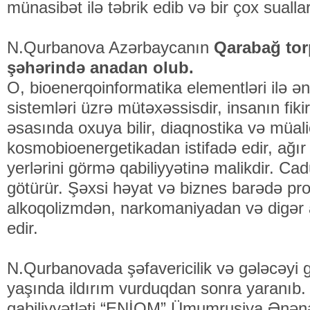
münasibət ilə təbrik edib və bir çox sualla
N.Qurbanova Azərbaycanın
Qarabağ tor
şəhərində anadan olub.
O, bioenerqoinformatika elementləri ilə ə
sistemləri üzrə mütəxəssisdir, insanın fiki
əsasında oxuya bilir, diaqnostika və müa
kosmobioenergetikadan istifadə edir, ağır 
yerlərini görmə qabiliyyətinə malikdir. C
götürür. Şəxsi həyat və biznes barədə pro
alkoqolizmdən, narkomaniyadan və digər ağ
edir.
N.Qurbanovada şəfavericilik və gələcəyi 
yaşında ildırım vurduqdan sonra yaranıb.
qabiliyyətləti “ENİOM” Ümumrusiya Ənənə