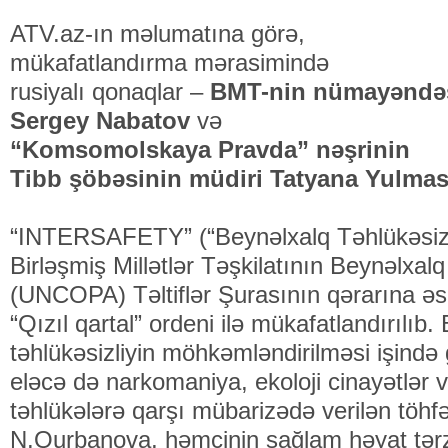
ATV.az-ın məlumatına görə,
mükafatlandırma mərasimində
rusiyalı qonaqlar –
BMT-nin nümayəndə
Sergey Nabatov
və
“Komsomolskaya Pravda” nəşrinin
Tibb şöbəsinin müdiri Tatyana Yulma
“INTERSAFETY” (“Beynəlxalq Təhlükəsizli
Birləşmiş Millətlər Təşkilatının Beynəlxalq T
(UNCOPA) Təltiflər Şurasının qərarına 
“Qızıl qartal” ordeni ilə mükafatlandırılıb
təhlükəsizliyin möhkəmləndirilməsi işində 
eləcə də narkomaniya, ekoloji cinayətlər 
təhlükələrə qarşı mübarizədə verilən töhfə
N.Qurbanova, həmçinin sağlam həyat tərz