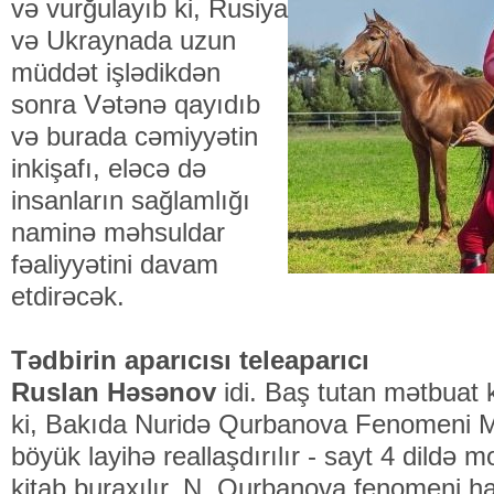
və vurğulayıb ki, Rusiya
və Ukraynada uzun
müddət işlədikdən
sonra Vətənə qayıdıb
və burada cəmiyyətin
inkişafı, eləcə də
insanların sağlamlığı
naminə məhsuldar
fəaliyyətini davam
etdirəcək.
Tədbirin aparıcısı teleaparıcı
Ruslan Həsənov
idi. Baş tutan mətbuat 
ki, Bakıda Nuridə Qurbanova Fenomeni Mə
böyük layihə reallaşdırılır - sayt 4 dildə mo
kitab buraxılır, N. Qurbanova fenomeni ha