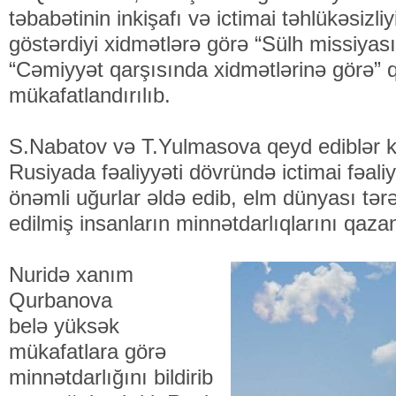
təbabətinin inkişafı və ictimai təhlükəsizli
göstərdiyi xidmətlərə görə “Sülh missiyasın
“Cəmiyyət qarşısında xidmətlərinə görə” qı
mükafatlandırılıb.
S.Nabatov və T.Yulmasova qeyd ediblər 
Rusiyada fəaliyyəti dövründə ictimai fəali
önəmli uğurlar əldə edib, elm dünyası tərə
edilmiş insanların minnətdarlıqlarını qaza
Nuridə xanım
Qurbanova
belə yüksək
mükafatlara görə
minnətdarlığını bildirib