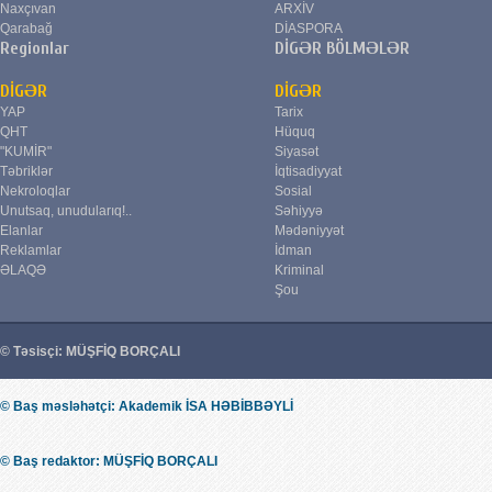
Naxçıvan
ARXİV
Qarabağ
DİASPORA
Regionlar
DİGƏR BÖLMƏLƏR
DİGƏR
DİGƏR
YAP
Tarix
QHT
Hüquq
"KUMİR"
Siyasət
Təbriklər
İqtisadiyyat
Nekroloqlar
Sosial
Unutsaq, unudularıq!..
Səhiyyə
Elanlar
Mədəniyyət
Reklamlar
İdman
ƏLAQƏ
Kriminal
Şou
© Təsisçi: MÜŞFİQ BORÇALI
© Baş məsləhətçi: Akademik İSA HƏBİBBƏYLİ
© Baş redaktor: MÜŞFİQ BORÇALI