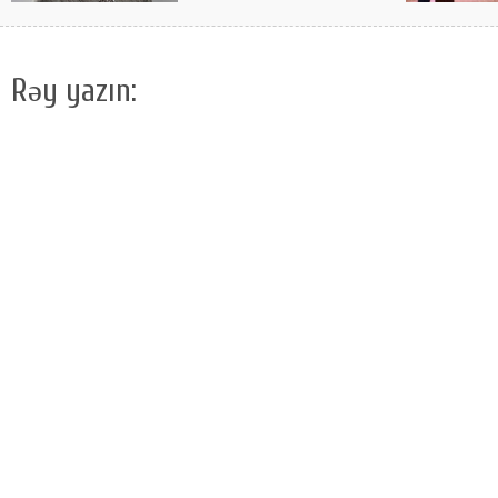
Rəy yazın: