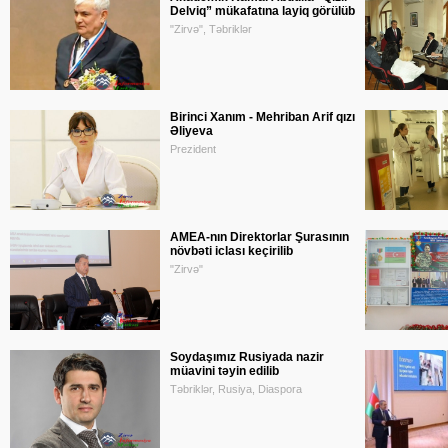
Delviq” mükafatına layiq görülüb
"Zirvə", Təbriklər
Birinci Xanım - Mehriban Arif qızı
Əliyeva
Prezident
AMEA-nın Direktorlar Şurasının
növbəti iclası keçirilib
"Zirvə"
Soydaşımız Rusiyada nazir
müavini təyin edilib
Təbriklər, Rusiya, Diaspora