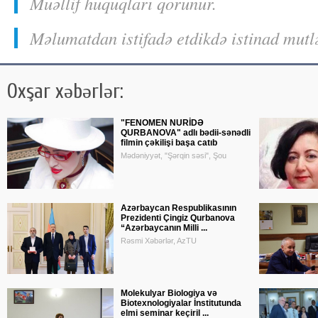
Muəllif huquqları qorunur.
Məlumatdan istifadə etdikdə istinad mutl
Oxşar xəbərlər:
"FENOMEN NURİDƏ
QURBANOVA" adlı bədii-sənədli
filmin çəkilişi başa catıb
Mədəniyyət, "Şərqin səsi", Şou
Azərbaycan Respublikasının
Prezidenti Çingiz Qurbanova
“Azərbaycanın Milli ...
Rəsmi Xəbərlər, AzTU
Molekulyar Biologiya və
Biotexnologiyalar İnstitutunda
elmi seminar keçiril ...