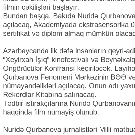
filmin çəkilişləri başlayır.
Bundan başqa, Bakıda Nuridə Qurbanova
açılacaq, Akademiyada ekstrasensorika ü
sertifikat və diplom almaq mümkün olaca
Azərbaycanda ilk dəfə insanların qeyri-adi
“Xeyirxah İşıq” kinofestivalı və Beynəlxalq
Öngörücülər Konfransı keçiriləcək. Layih
Qurbanova Fenomeni Mərkəzinin BƏƏ və
nümayəndəlikləri açılacaq. Onun adı yaxı
Rekordlar Kitabına salınacaq.
Tədbir iştirakçılarına Nuridə Qurbanovanı
haqqinda film nümayiş olunub.
Nuridə Qurbanova jurnalistləri Milli mətbuat