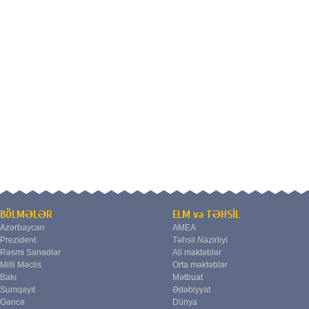
BÖLMƏLƏR
ELM və TƏHSİL
Azərbaycan
AMEA
Prezident
Təhsil Nazirliyi
Rəsmi Sənədlər
Ali məktəblər
Milli Məclis
Orta məktəblər
Bakı
Mətbuat
Sumqayıt
Ədəbiyyat
Gəncə
Dünya