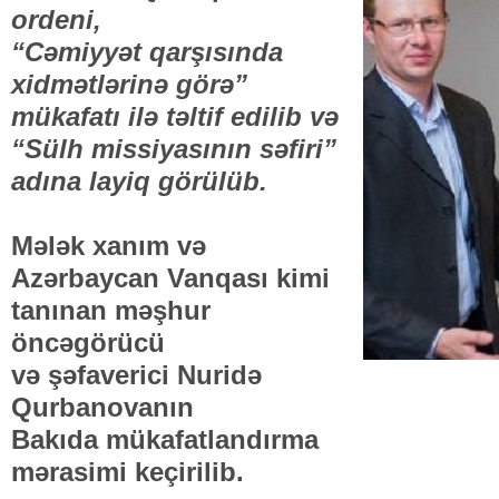
ordeni,
“Cəmiyyət qarşısında
xidmətlərinə görə”
mükafatı ilə təltif edilib və
“Sülh missiyasının səfiri”
adına layiq görülüb.
Mələk xanım və
Azərbaycan Vanqası kimi
tanınan məşhur
öncəgörücü
və şəfaverici Nuridə
Qurbanovanın
Bakıda mükafatlandırma
mərasimi keçirilib.