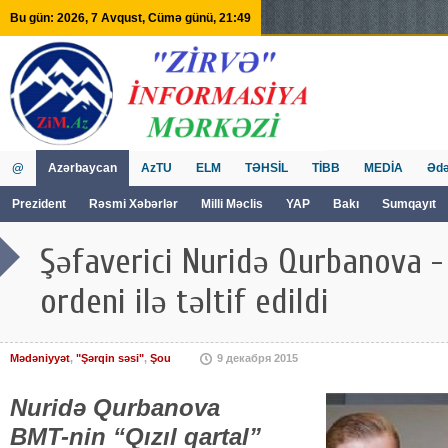
Bu gün: 2026, 7 Avqust, Cümə günü, 21:49
@
Azərbaycan
AzTU
ELM
TƏHSİL
TİBB
MEDİA
Ədə
Prezident
Rəsmi Xəbərlər
Milli Məclis
YAP
Bakı
Sumqayıt
GVİİM
Tv
Şəfaverici Nuridə Qurbanova - 
ordeni ilə təltif edildi
Mədəniyyət
,
"Şərqin səsi"
,
Şou
9 декабря 2015
Nuridə Qurbanova
BMT-nin “Qızıl qartal”