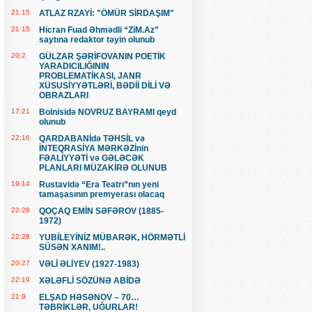
21:15
ATLAZ RZAYİ: "ÖMÜR SİRDAŞIM"
21:15
Hicran Fuad Əhmədli “ZiM.Az”
saytına redaktor təyin olunub
20:2
GÜLZAR ŞƏRİFOVANIN POETİK
YARADICILIĞININ
PROBLEMATİKASI, JANR
XÜSUSİYYƏTLƏRİ, BƏDİİ DİLİ VƏ
OBRAZLARI
17:21
Bolnisidə NOVRUZ BAYRAMI qeyd
olunub
22:16
QARDABANİdə TƏHSİL və
İNTEQRASİYA MƏRKƏZİnin
FƏALİYYƏTİ və GƏLƏCƏK
PLANLARI MÜZAKİRƏ OLUNUB
19:14
Rustavidə “Era Teatrı”nın yeni
tamaşasının premyerası olacaq
22:28
QOÇAQ EMİN SƏFƏROV (1885-
1972)
22:28
YUBİLEYİNİZ MÜBARƏK, HÖRMƏTLİ
SÜSƏN XANIM!..
20:27
VƏLİ ƏLİYEV (1927-1983)
22:19
XƏLƏFLİ SÖZÜNƏ ABİDƏ
21:9
ELŞAD HƏSƏNOV – 70…
TƏBRİKLƏR, UĞURLAR!