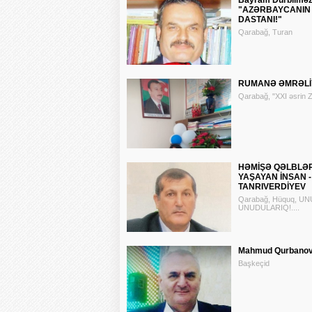
Bayram Durbilməz
"AZƏRBAYCANIN
DASTANI!"
Qarabağ, Turan
RUMANƏ ƏMRƏLİY
Qarabağ, "XXI əsrin Zi
HƏMİŞƏ QƏLBLƏ
YAŞAYAN İNSAN 
TANRIVERDİYEV
Qarabağ, Hüquq, U
UNUDULARIQ!....
Mahmud Qurbanov
Başkeçid