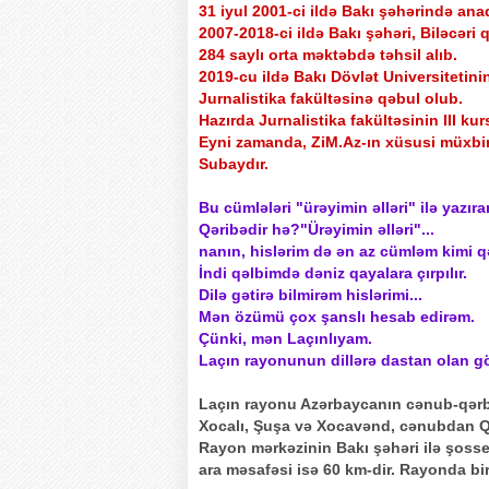
31 iyul 2001-ci ildə Bakı şəhərində ana
2007-2018-ci ildə Bakı şəhəri, Biləcəri
284 saylı orta məktəbdə təhsil alıb.
2019-cu ildə Bakı Dövlət Universitetini
Jurnalistika fakültəsinə qəbul olub.
Hazırda Jurnalistika fakültəsinin III kur
Eyni zamanda, ZiM.Az-ın xüsusi müxbiri
Subaydır.
Bu cümlələri "ürəyimin əlləri" ilə yazıra
Qəribədir hə?"Ürəyimin əlləri"...
nanın, hislərim də ən az cümləm kimi qə
İndi qəlbimdə dəniz qayalara çırpılır.
Dilə gətirə bilmirəm hislərimi...
Mən özümü çox şanslı hesab edirəm.
Çünki, mən Laçınlıyam.
Laçın rayonunun dillərə dastan olan gö
Laçın rayonu Azərbaycanın cənub-qərbi
Xocalı, Şuşa və Xocavənd, cənubdan Qu
Rayon mərkəzinin Bakı şəhəri ilə şosse
ara məsafəsi isə 60 km-dir. Rayonda bir