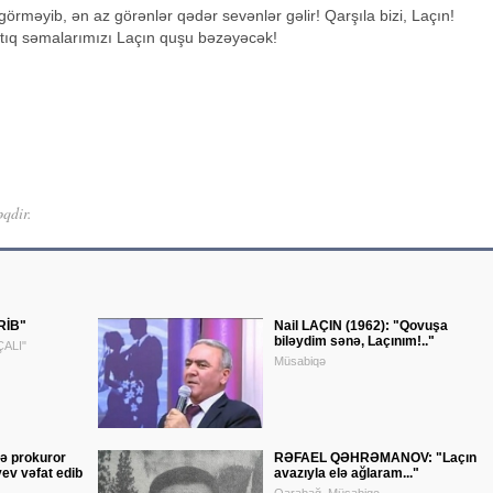
 görməyib, ən az görənlər qədər sevənlər gəlir! Qarşıla bizi, Laçın!
Artıq səmalarımızı Laçın quşu bəzəyəcək!
əqdir.
ƏRİB"
Nail LAÇIN (1962): "Qovuşa
biləydim sənə, Laçınım!.."
ALI"
Müsabiqə
ə prokuror
RƏFAEL QƏHRƏMANOV: "Laçın
ev vəfat edib
avazıyla elə ağlaram..."