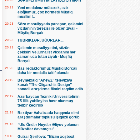
ŞƏRƏFLİ ƏMƏYİN LAYİQLİ QİYMƏTİ
20:23
Yeni medalınız mübarək, əziz
eloğlumuz, çox hörmətli Müşfiq
müəllim!..
20:23
Sözə məsuliyyətlə yanaşan, qələmini
vicdanının tərəzisi ilə ölçən ziyalı -
Müşfiq Borçalı
20:23
TƏBRIKLƏR, UĞURLAR...
20:23
Qələmin məsuliyyətini, sözün
çəkisini və jurnalist vicdanını hər
zaman uca tutan ziyalı - Müşfiq
Borçalı
21:20
Baş redaktorumuz Müşfiq Borçalı
daha bir medalla təltif olunub
23:19
Beynəlxalq “AnewZ” televiziya
kanalı “The Oligarch’s Design”
sənədli araşdırma filmini təqdim edib
22:19
Azərbaycan Texniki Universitetinin
75 illik yubileyinə həsr olunmuş
tədbir keçirilib
21:18
Bəxtiyar Vahabzadə haqqında elmi
araşdırmalar toplusu işıqüzü görüb
21:18
“Ulu Öndər Heydər Əliyev yolunun
Müzəffər davamçısı”
18:18
Gülzar Şərifova: "Bizim xoşbəxt