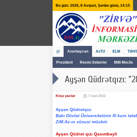
Bu gün: 2026, 8 Avqust, Şənbə günü, 14:15
@
Azərbaycan
AzTU
ELM
TƏHS
Prezident
Rəsmi Xəbərlər
Milli Məclis
GVİİM
Tv
Ayşən Qüdrətqızı: "28
Köşə yazılar
7 мая 2022
Ayşən Qüdrətqızı
Bakı Dövlət Üniversitetinin III kurs tələ
ZiM.Az-ın xüsusi müxbiri
Ayşən Qüdrət qızı Qasımbəyli