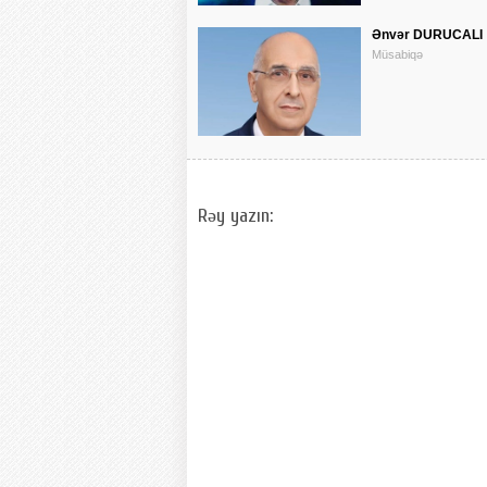
Ənvər DURUCALI
Müsabiqə
Rəy yazın: