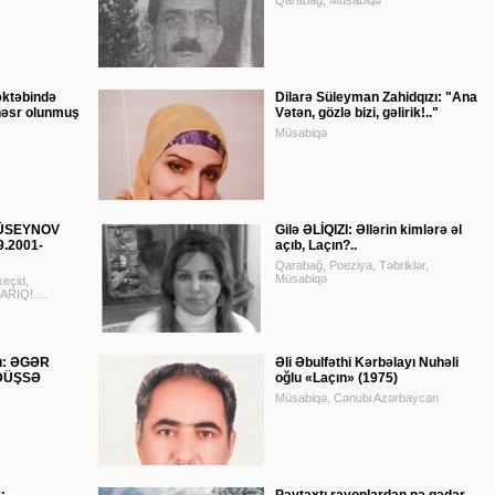
Qarabağ, Müsabiqə
əktəbində
Dilarə Süleyman Zahidqızı: "Ana
 həsr olunmuş
Vətən, gözlə bizi, gəlirik!.."
Müsabiqə
HÜSEYNOV
Gilə ƏLİQIZI: Əllərin kimlərə əl
9.2001-
açıb, Laçın?..
Qarabağ, Poeziya, Təbriklər,
Müsabiqə
eçid,
IQ!....
u: ƏGƏR
Əli Əbulfəthi Kərbəlayı Nuhəli
DÜŞSƏ
oğlu «Laçın» (1975)
Müsabiqə, Cənubi Azərbaycan