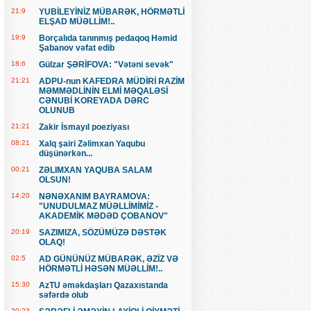
21:9
YUBİLEYİNİZ MÜBARƏK, HÖRMƏTLİ
ELŞAD MÜƏLLİM!..
19:9
Borçalıda tanınmış pedaqoq Həmid
Şabanov vəfat edib
18:6
Gülzar ŞƏRİFOVA: "Vətəni sevək"
21:21
ADPU-nun KAFEDRA MÜDİRİ RAZİM
MƏMMƏDLİNİN ELMİ MƏQALƏSİ
CƏNUBİ KOREYADA DƏRC
OLUNUB
21:21
Zakir İsmayıl poeziyası
08:21
Xalq şairi Zəlimxan Yaqubu
düşünərkən...
00:21
ZƏLIMXAN YAQUBA SALAM
OLSUN!
14:20
NƏNƏXANIM BAYRAMOVA:
"UNUDULMAZ MÜƏLLİMİMİZ -
AKADEMİK MƏDƏD ÇOBANOV"
20:19
SAZIMIZA, SÖZÜMÜZƏ DƏSTƏK
OLAQ!
02:5
AD GÜNÜNÜZ MÜBARƏK, ƏZİZ VƏ
HÖRMƏTLİ HƏSƏN MÜƏLLİM!..
15:30
AzTU əməkdaşları Qazaxıstanda
səfərdə olub
20:23