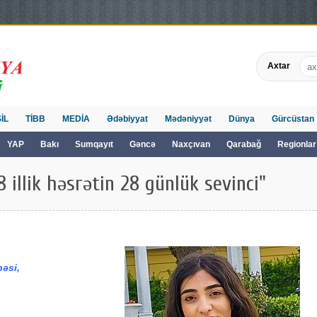
Axtar
İL
TİBB
MEDİA
Ədəbiyyat
Mədəniyyət
Dünya
Gürcüstan
YAP
Bakı
Sumqayıt
Gəncə
Naxçıvan
Qarabağ
Regionlar
 illik həsrətin 28 günlük sevinci"
bəsi,