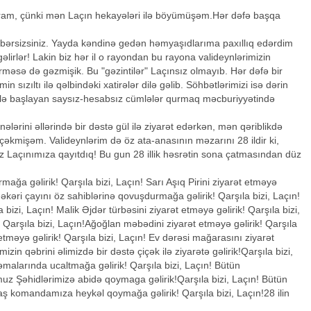
am, çünki mən Laçın hekayələri ilə böyümüşəm.Hər dəfə başqa
bərsizsiniz. Yayda kəndinə gedən həmyaşıdlarıma paxıllıq edərdim
gəlirlər! Lakin biz hər il o rayondan bu rayona valideynlərimizin
erməsə də gəzmişik. Bu "gəzintilər" Laçınsız olmayıb. Hər dəfə bir
n sızıltı ilə qəlbindəki xatirələr dilə gəlib. Söhbətlərimizi isə dərin
lərlə başlayan saysız-hesabsız cümlələr qurmaq məcburiyyətində
lərini əllərində bir dəstə gül ilə ziyarət edərkən, mən qəriblikdə
çəkmişəm. Valideynlərim də öz ata-anasının məzarını 28 ildir ki,
 Biz Laçınımıza qayıtdıq! Bu gun 28 illik həsrətin sona çatmasından düz
mağa gəlirik! Qarşıla bizi, Laçın! Sarı Aşıq Pirini ziyarət etməyə
n Həkəri çayını öz sahiblərinə qovuşdurmağa gəlirik! Qarşıla bizi, Laçın!
a bizi, Laçın! Malik Əjdər türbəsini ziyarət etməyə gəlirik! Qarşıla bizi,
Qarşıla bizi, Laçın!Ağoğlan məbədini ziyarət etməyə gəlirik! Qarşıla
tməyə gəlirik! Qarşıla bizi, Laçın! Ev dərəsi mağarasını ziyarət
mizin qəbrini əlimizdə bir dəstə çiçək ilə ziyarətə gəlirik!Qarşıla bizi,
malarında ucaltmağa gəlirik! Qarşıla bizi, Laçın! Bütün
uz Şəhidlərimizə abidə qoymaga gəlirik!Qarşıla bizi, Laçın! Bütün
 baş komandamıza heykəl qoymağa gəlirik! Qarşıla bizi, Laçın!28 ilin