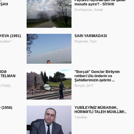
:
Paytaxtı rayonlardan nə qədər
 ŞAH
məsafə ayırır? - SİYAHI
Azərbaycan, Sosial
EVA (1991)
SARI YARIMADASI
yalıları"
Regionlar, Tarix
RDƏ
"Borçalı" Gənclər Birliynin
- TELMAN
rəhbəri Ulu öndərin və
Şəhidlərimizin qəbrini ...
NUTSAQ,
Borçalı, QHT
 (1956)
YUBİLEYİNİZ MÜBARƏK,
HÖRMƏTLİ TALEH MÜƏLLİM!..
Təbriklər