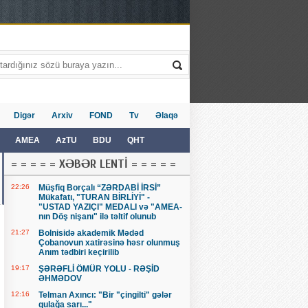
Digər
Arxiv
FOND
Tv
Əlaqə
AMEA
AzTU
BDU
QHT
= = = = = XƏBƏR LENTİ = = = = =
22:26
Müşfiq Borçalı “ZƏRDABİ İRSİ”
Mükafatı, "TURAN BİRLİYİ" -
"USTAD YAZIÇI" MEDALI və "AMEA-
nın Döş nişanı" ilə təltif olunub
21:27
Bolnisidə akademik Mədəd
Çobanovun xatirəsinə həsr olunmuş
Anım tədbiri keçirilib
19:17
ŞƏRƏFLİ ÖMÜR YOLU - RƏŞİD
ƏHMƏDOV
12:16
Telman Axıncı: "Bir "çingilti" gələr
qulağa sarı..."