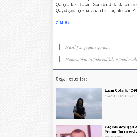
Qarşıla bizi, Laçın! Səni bir dəfə də olsun
Qayıdışına çox sevinən bir Laçınlı gəlir! 
ZiM.Az
.
Muəllif huquqları qorunur.
Məlumatdan istifadə etdikdə istinad mutl
Oxşar xəbərlər:
Laçın Cəfərli: "Q
"SAZLI-SÖZLÜ BORÇ
Keçmiş döyüşçü v
Telman Tanrıverdiy