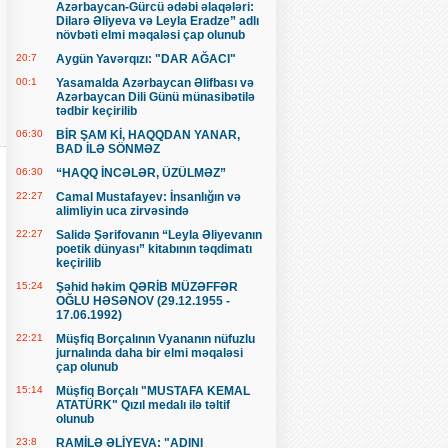
Azərbaycan-Gürcü ədəbi əlaqələri:
Dilarə Əliyeva və Leyla Eradze” adlı
növbəti elmi məqaləsi çap olunub
20:7
Aygün Yavərqızı: "DAR AĞACI"
00:1
Yasamalda Azərbaycan Əlifbası və
Azərbaycan Dili Günü münasibətilə
tədbir keçirilib
06:30
BİR ŞAM Kİ, HAQQDAN YANAR,
BAD İLƏ SÖNMƏZ
06:30
“HAQQ İNCƏLƏR, ÜZÜLMƏZ”
22:27
Camal Mustafayev: İnsanlığın və
alimliyin uca zirvəsində
22:27
Salidə Şərifovanın “Leyla Əliyevanın
poetik dünyası” kitabının təqdimatı
keçirilib
15:24
Şəhid həkim QƏRİB MÜZƏFFƏR
OĞLU HƏSƏNOV (29.12.1955 -
17.06.1992)
22:21
Müşfiq Borçalının Vyananın nüfuzlu
jurnalında daha bir elmi məqaləsi
çap olunub
15:14
Müşfiq Borçalı "MUSTAFA KEMAL
ATATÜRK" Qızıl medalı ilə təltif
olunub
23:8
RAMİLƏ ƏLİYEVA: "ADINI