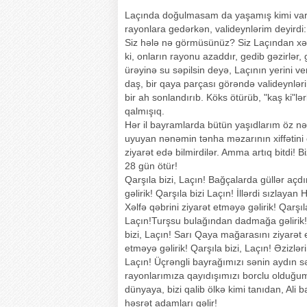
Laçında doğulmasam da yaşamış kimi var
rayonlara gedərkən, valideynlərim deyirdi:
Siz hələ nə görmüsünüz? Siz Laçından xə
ki, onların rayonu azaddır, gedib gəzirlər, 
ürəyinə su səpilsin deyə, Laçının yerini v
daş, bir qaya parçası görəndə valideynlərimi
bir ah sonlandırıb. Köks ötürüb, "kaş ki"
qalmışıq.
Hər il bayramlarda bütün yaşıdlarım öz nənə
uyuyan nənəmin tənha məzarının xiffətini 
ziyarət edə bilmirdilər. Amma artıq bitdi!
28 gün ötür!
Qarşıla bizi, Laçın! Bağçalarda güllər açdır
gəlirik! Qarşıla bizi Laçın! İllərdi sızlaya
Xəlfə qəbrini ziyarət etməyə gəlirik! Qarşıl
Laçın!Turşsu bulağından dadmağa gəlirik! 
bizi, Laçın! Sarı Qaya mağarasını ziyarət e
etməyə gəlirik! Qarşıla bizi, Laçın! Əzizləri
Laçın! Üçrəngli bayrağımızı sənin aydın sə
rayonlarımıza qayıdışımızı borclu olduğum
dünyaya, bizi qalib ölkə kimi tanıdan, Ali
həsrət adamları gəlir!