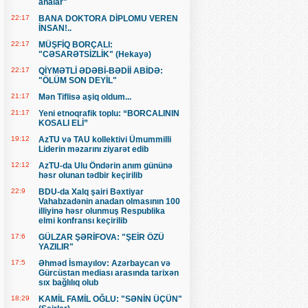
analar"
22:17
BANA DOKTORA DİPLOMU VEREN
İNSAN!..
22:17
MÜŞFİQ BORÇALI:
"CƏSARƏTSİZLİK" (Hekayə)
22:17
QİYMƏTLİ ƏDƏBİ-BƏDİİ ABİDƏ:
"ÖLÜM SON DEYİL"
21:17
Mən Tiflisə aşiq oldum...
21:17
Yeni etnoqrafik toplu: “BORCALININ
KOSALI ELİ”
19:12
AzTU və TAU kollektivi Ümummilli
Liderin məzarını ziyarət edib
12:12
AzTU-da Ulu Öndərin anım gününə
həsr olunan tədbir keçirilib
22:9
BDU-da Xalq şairi Bəxtiyar
Vahabzadənin anadan olmasının 100
illiyinə həsr olunmuş Respublika
elmi konfransı keçirilib
17:6
GÜLZAR ŞƏRİFOVA: "ŞEİR ÖZÜ
YAZILIR"
17:5
Əhməd İsmayılov: Azərbaycan və
Gürcüstan mediası arasında tarixən
sıx bağlılıq olub
18:29
KAMİL FAMİL OĞLU: "SƏNİN ÜÇÜN"