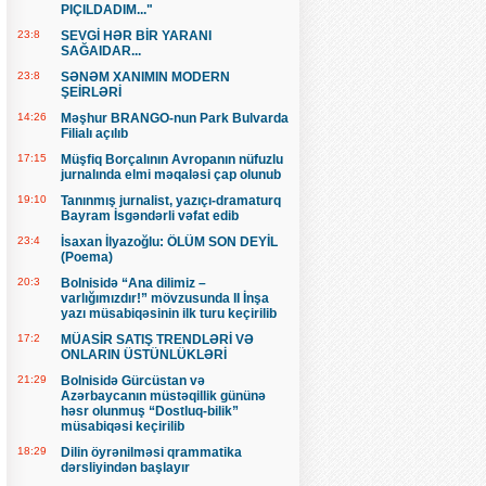
PIÇILDADIM..."
23:8
SEVGİ HƏR BİR YARANI
SAĞAIDAR...
23:8
SƏNƏM XANIMIN MODERN
ŞEİRLƏRİ
14:26
Məşhur BRANGO-nun Park Bulvarda
Filialı açılıb
17:15
Müşfiq Borçalının Avropanın nüfuzlu
jurnalında elmi məqaləsi çap olunub
19:10
Tanınmış jurnalist, yazıçı-dramaturq
Bayram İsgəndərli vəfat edib
23:4
İsaxan İlyazoğlu: ÖLÜM SON DEYİL
(Poema)
20:3
Bolnisidə “Ana dilimiz –
varlığımızdır!” mövzusunda II İnşa
yazı müsabiqəsinin ilk turu keçirilib
17:2
MÜASİR SATIŞ TRENDLƏRİ VƏ
ONLARIN ÜSTÜNLÜKLƏRİ
21:29
Bolnisidə Gürcüstan və
Azərbaycanın müstəqillik gününə
həsr olunmuş “Dostluq-bilik”
müsabiqəsi keçirilib
18:29
Dilin öyrənilməsi qrammatika
dərsliyindən başlayır