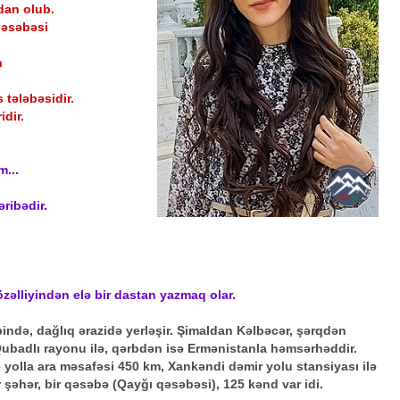
dan olub.
 qəsəbəsi
n
s tələbəsidir.
dir.
m...
ribədir.
zəlliyindən elə bir dastan yazmaq olar.
ndə, dağlıq ərazidə yerləşir. Şimaldan Kəlbəcər, şərqdən
badlı rayonu ilə, qərbdən isə Ermənistanla həmsərhəddir.
 yolla ara məsafəsi 450 km, Xankəndi dəmir yolu stansiyası ilə
 şəhər, bir qəsəbə (Qayğı qəsəbəsi), 125 kənd var idi.