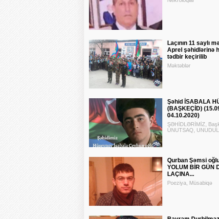
Nekroloqlar
Laçının 11 saylı m
Aprel şəhidlərinə
tədbir keçirilib
Məktəblər
Şəhid İSABALA 
(BAŞKEÇİD) (15.0
04.10.2020)
ŞƏHİDLƏRİMİZ, Başk
UNUTSAQ, UNUDULAR
Qurban Şəmsi oğl
YOLUM BİR GÜN 
LAÇINA...
Poeziya, Müsabiqə