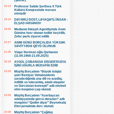
(Şeirlər)
23:13
Professor Salidə Şərifova X Türk
Kültürü Konqresində məruzə
etmişdir
19:10
DƏYƏRLİ DOST, LƏYAQƏTLİ İNSAN -
ELŞAD HƏSƏNOV
19:30
Medianın İnkişafı Agentliyində Anım
Gününə həsr olunan tədbir keçirilib,
Zəfər parkı ziyarət edilib
22:27
ANIM GÜNÜ BORÇALIDA YÜKSƏK
SƏVİYYƏDƏ QEYD OLUNUB
21:26
Vüqar Nəriman oğlu Qurbanov
(11.09.1968-21.09.2025)
20:16
AYGÜL ÇOBANOVA DİSSERTASİYA
İŞİNİ UĞURLA MÜDAFİƏ EDİB
23:29
Müşfiq Borçalının “Böyük istiqlal
şairi Bəxtiyar Vahabzadənin
yaradıcılığında ana dili və azadlıq,
millilik və tolerantlıq, ədəbi əlaqələr
və Gürcüstan konsepti” adlı növbəti
elmi məqaləsi çap olunub
23:28
Müşfiq Borçalının “Azərbaycan
ədəbiyyatında gürcü obrazları” adlı
məqaləsi “Qədim diyar” Beynəlxalq
Elmi jurnalında dərc olunub
23:28
Müşfiq Borçalının “Çağdaş