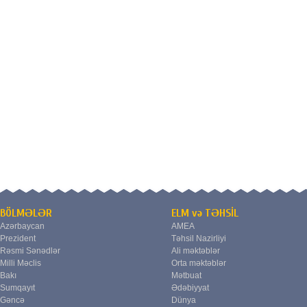
BÖLMƏLƏR
ELM və TƏHSİL
Azərbaycan
AMEA
Prezident
Təhsil Nazirliyi
Rəsmi Sənədlər
Ali məktəblər
Milli Məclis
Orta məktəblər
Bakı
Mətbuat
Sumqayıt
Ədəbiyyat
Gəncə
Dünya