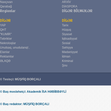
Naxçıvan
ARXİV
Qarabağ
DİASPORA
Regionlar
DİGƏR BÖLMƏLƏR
DİGƏR
DİGƏR
YAP
Tarix
QHT
Hüquq
"KUMİR"
Siyasət
Təbriklər
İqtisadiyyat
Nekroloqlar
Sosial
Unutsaq, unudularıq!..
Səhiyyə
Elanlar
Mədəniyyət
Reklamlar
İdman
ƏLAQƏ
Kriminal
Şou
© Təsisçi: MÜŞFİQ BORÇALI
© Baş məsləhətçi: Akademik İSA HƏBİBBƏYLİ
© Baş redaktor: MÜŞFİQ BORÇALI