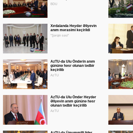
BDU
Xırdalanda Heydər Əliyevin
anım mərasimi keçirildi
"Şərqin səsi"
AzTU-da Ulu Öndərin anım
gününə həsr olunan tədbir
keçirilib
AzTU
AzTU-da Ulu Öndər Heydər
Əliyevin anım gününə həsr
olunan tədbir keçirilib
AzTU
AzTU-da Ümummilli lider