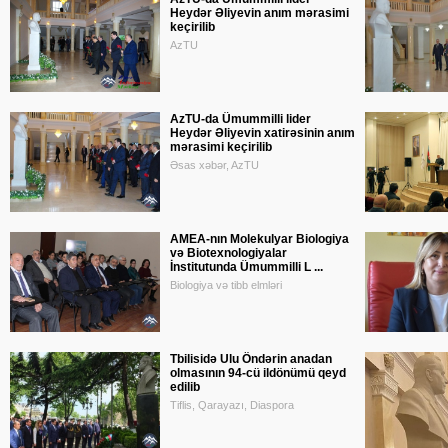
Heydər Əliyevin anım mərasimi
keçirilib
AzTU
AzTU-da Ümummilli lider
Heydər Əliyevin xatirəsinin anım
mərasimi keçirilib
Əsas xəbər, AzTU
AMEA-nın Molekulyar Biologiya
və Biotexnologiyalar
İnstitutunda Ümummilli L ...
Biologiya və tibb elmləri
Tbilisidə Ulu Öndərin anadan
olmasının 94-cü ildönümü qeyd
edilib
Tiflis, Qarayazı, Diaspora