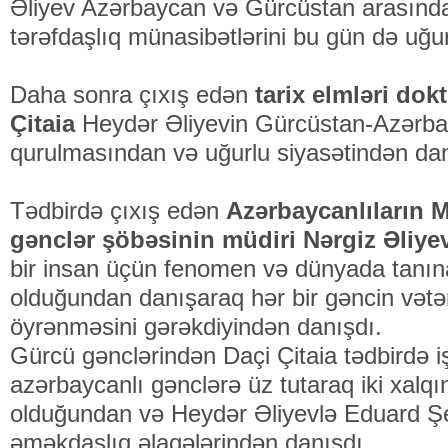
Əliyev Azərbaycan və Gürcüstan arasındak
tərəfdaşlıq münasibətlərini bu gün də uğur
Daha sonra çıxış edən
tarix elmləri dok
Çitaia
Heydər Əliyevin Gürcüstan-Azərbay
qurulmasından və uğurlu siyasətindən dan
Tədbirdə çıxış edən
Azərbaycanlıların 
gənclər şöbəsinin müdiri Nərgiz Əliy
bir insan üçün fenomen və dünyada tanın
olduğundan danışaraq hər bir gəncin vətən
öyrənməsini gərəkdiyindən danışdı.
Gürcü gənclərindən Daçi Çitaia tədbirdə i
azərbaycanlı gənclərə üz tutaraq iki xal
olduğundan və Heydər Əliyevlə Eduard Ş
əməkdaşlıq əlaqələrindən danışdı.