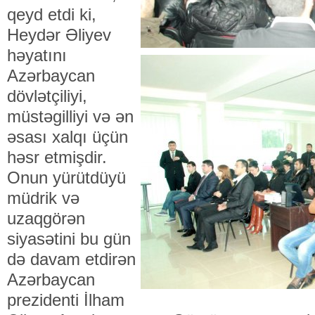
qeyd etdi ki,
Heydər Əliyev
həyatını
Azərbaycan
dövlətçiliyi,
müstəgilliyi və ən
əsası xalqı üçün
həsr etmişdir.
Onun yürütdüyü
müdrik və
uzaqgörən
siyasətini bu gün
də davam etdirən
Azərbaycan
prezidenti İlham