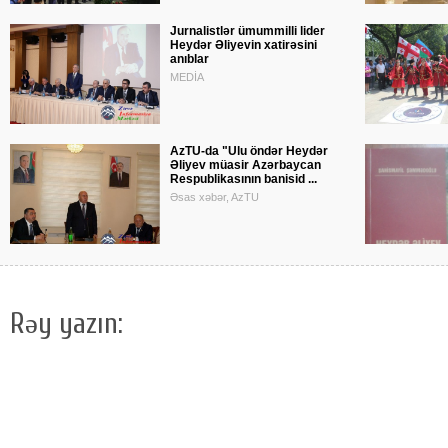
Jurnalistlər ümummilli lider
Heydər Əliyevin xatirəsini
anıblar
MEDİA
AzTU-da "Ulu öndər Heydər
Əliyev müasir Azərbaycan
Respublikasının banisid ...
Əsas xəbər, AzTU
Rəy yazın: