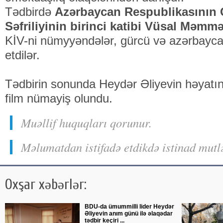
Tədbirdə
Azərbaycan Respublikasının 
Səfriliyinin birinci katibi Vüsal Məmm
KİV-ni nümyyəndələr, gürcü və azərbaycanl
etdilər.
Tədbirin sonunda Heydər Əliyevin həyatı
film nümayiş olundu.
Muəllif huquqları qorunur.
Məlumatdan istifadə etdikdə istinad mutl
Oxşar xəbərlər:
BDU-da ümummilli lider Heydər
Əliyevin anım günü ilə əlaqədar
tədbir keçiri ...