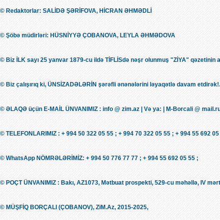
© Redaktorlar: SALİDƏ ŞƏRİFOVA, HİCRAN ƏHMƏDLİ
© Şöbə müdirləri: HÜSNİYYƏ ÇOBANOVA, LEYLA ƏHMƏDOVA
© Biz İLK sayı 25 yanvar 1879-cu ildə TİFLİSdə nəşr olunmuş "ZİYA" qəzetinin 
© Biz çalışırıq ki, ÜNSİZADƏLƏRİN şərəfli ənənələrini ləyaqətlə davam etdirək!.
© ƏLAQƏ üçün E-MAİL ÜNVANIMIZ : info @ zim.az | Və ya: | M-Borcali @ mail.r
© TELEFONLARIMIZ : + 994 50 322 05 55 ; + 994 70 322 05 55 ; + 994 55 692 05 
© WhatsApp NÖMRƏLƏRİMİZ: + 994 50 776 77 77 ; + 994 55 692 05 55 ;
© POÇT ÜNVANIMIZ : Bakı, AZ1073, Mətbuat prospekti, 529-cu məhəllə, IV mərt
© MÜŞFİQ BORÇALI (ÇOBANOV), ZiM.Az, 2015-2025,