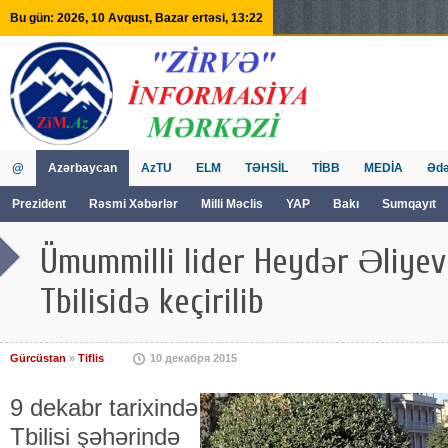
Bu gün: 2026, 10 Avqust, Bazar ertəsi, 13:22
@
Azərbaycan
AzTU
ELM
TƏHSİL
TİBB
MEDİA
Ədə
Prezident
Rəsmi Xəbərlər
Milli Məclis
YAP
Bakı
Sumqayıt
GVİİM
Tv
Ümummilli lider Heydər Əliyev
Tbilisidə keçirilib
Gürcüstan
»
Tiflis
10 декабря 2015
9 dekabr tarixində
Tbilisi şəhərində