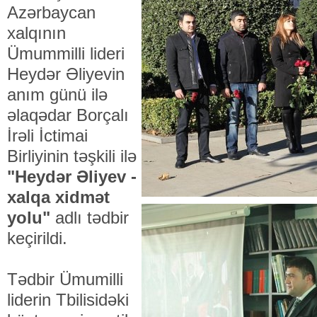
Azərbaycan
xalqının
Ümummilli lideri
Heydər Əliyevin
anım günü ilə
əlaqədar Borçalı
İrəli İctimai
Birliyinin təşkili ilə
"Heydər Əliyev -
xalqa xidmət
yolu"
adlı tədbir
keçirildi.
Tədbir Ümumilli
liderin Tbilisidəki