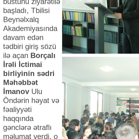
büstunu ziyarətilə
başladı, Tbilisi
Beynəlxalq
Akademiyasında
davam edən
tədbiri giriş sözü
ilə açan
Borçalı
İrəli İctimai
birliyinin sədri
Məhəbbət
İmanov
Ulu
Öndərin həyat və
fəaliyyəti
haqqında
gənclərə ətraflı
məlumat verdi, o