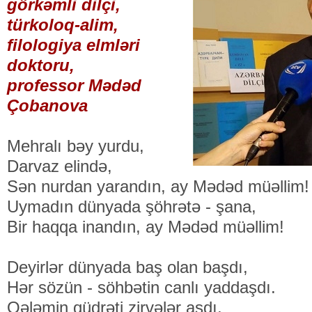
görkəmli dilçi,
türkoloq-alim,
filologiya elmləri
doktoru,
professor Mədəd
Çobanova
Mehralı bəy yurdu,
Darvaz elində,
Sən nurdan yarandın, ay Mədəd müəllim!
Uymadın dünyada şöhrətə - şana,
Bir haqqa inandın, ay Mədəd müəllim!
Deyirlər dünyada baş olan başdı,
Hər sözün - söhbətin canlı yaddaşdı.
Qələmin qüdrəti zirvələr aşdı,