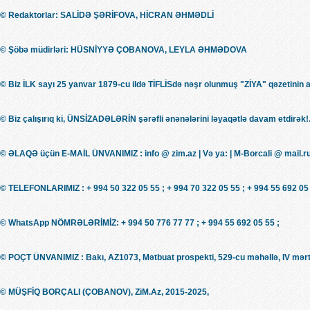
© Redaktorlar: SALİDƏ ŞƏRİFOVA, HİCRAN ƏHMƏDLİ
© Şöbə müdirləri: HÜSNİYYƏ ÇOBANOVA, LEYLA ƏHMƏDOVA
© Biz İLK sayı 25 yanvar 1879-cu ildə TİFLİSdə nəşr olunmuş "ZİYA" qəzetinin 
© Biz çalışırıq ki, ÜNSİZADƏLƏRİN şərəfli ənənələrini ləyaqətlə davam etdirək!.
© ƏLAQƏ üçün E-MAİL ÜNVANIMIZ : info @ zim.az | Və ya: | M-Borcali @ mail.r
© TELEFONLARIMIZ : + 994 50 322 05 55 ; + 994 70 322 05 55 ; + 994 55 692 05 
© WhatsApp NÖMRƏLƏRİMİZ: + 994 50 776 77 77 ; + 994 55 692 05 55 ;
© POÇT ÜNVANIMIZ : Bakı, AZ1073, Mətbuat prospekti, 529-cu məhəllə, IV mərt
© MÜŞFİQ BORÇALI (ÇOBANOV), ZiM.Az, 2015-2025,