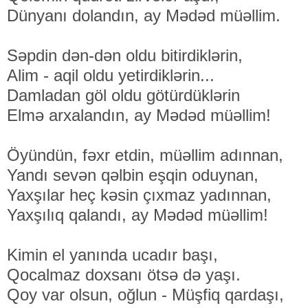
Dünyanı dolandın, ay Mədəd müəllim.
Səpdin dən-dən oldu bitirdiklərin,
Alim - aqil oldu yetirdiklərin...
Damladan göl oldu götürdüklərin
Elmə arxalandın, ay Mədəd müəllim!
Öyündün, fəxr etdin, müəllim adınnan,
Yandı sevən qəlbin eşqin oduynan,
Yaxşılar heç kəsin çıxmaz yadınnan,
Yaxşılıq qalandı, ay Mədəd müəllim!
Kimin el yanında ucadır başı,
Qocalmaz doxsanı ötsə də yaşı.
Qoy var olsun, oğlun - Müşfiq qardaşı,