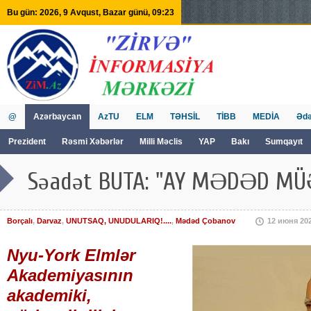
Bu gün: 2026, 9 Avqust, Bazar günü, 09:23
@
Azərbaycan
AzTU
ELM
TƏHSİL
TİBB
MEDİA
Ədə
Prezident
Rəsmi Xəbərlər
Milli Məclis
YAP
Bakı
Sumqayıt
GVİİM
Tv
Səadət BUTA: "AY MƏDƏD MÜƏ
Borçalı
,
Darvaz
,
UNUTSAQ, UNUDULARIQ!....
,
Mədəd Çobanov
12 июня 20
Nyu-York Elmlər
Akademiyasının
akademiki,