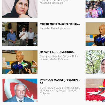
"SAZLI-SÖZLÜ BORÇALI",
Müsabiqə, Başkeçid
Mədəd müəllim, 80 nə yaşdı?...
Təbriklər, Mədəd Çobanov
Dədəmiz DƏDƏ MƏDƏD!..
Poeziya, Müsabiqə, Borçalı, Bolus,
Darvaz, Mədəd Çobanov
Professor Mədəd ÇOBANOV -
60
TDPİ-nin Azərbaycan bölməsi, Elm,
Mədəniyyət, Tv, Borçalı, Mədəd
Çobanov