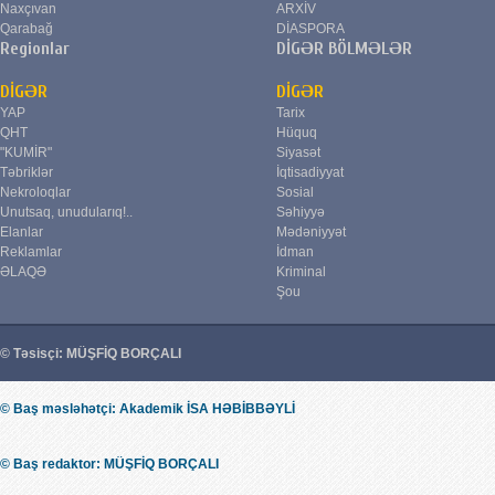
Naxçıvan
ARXİV
Qarabağ
DİASPORA
Regionlar
DİGƏR BÖLMƏLƏR
DİGƏR
DİGƏR
YAP
Tarix
QHT
Hüquq
"KUMİR"
Siyasət
Təbriklər
İqtisadiyyat
Nekroloqlar
Sosial
Unutsaq, unudularıq!..
Səhiyyə
Elanlar
Mədəniyyət
Reklamlar
İdman
ƏLAQƏ
Kriminal
Şou
© Təsisçi: MÜŞFİQ BORÇALI
© Baş məsləhətçi: Akademik İSA HƏBİBBƏYLİ
© Baş redaktor: MÜŞFİQ BORÇALI