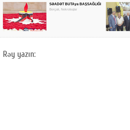
SƏADƏT BUTAya BAŞSAĞLIĞI
Borçalı, Nekroloqlar
Rəy yazın: