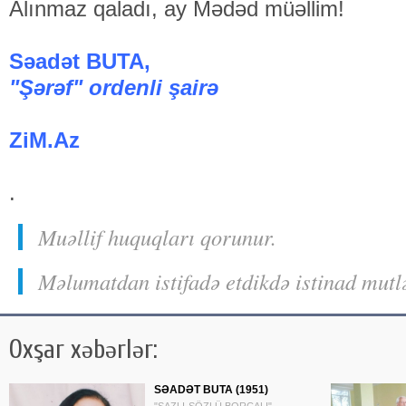
Alınmaz qaladı, ay Mədəd müəllim!
Səadət BUTA,
"Şərəf" ordenli şairə
ZiM.Az
.
Muəllif huquqları qorunur.
Məlumatdan istifadə etdikdə istinad mutl
Oxşar xəbərlər:
SƏADƏT BUTA (1951)