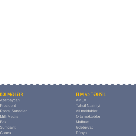
BÖLMƏLƏR
ELM və TƏHSİL
Azərbaycan
AMEA
Prezident
Təhsil Nazirliyi
Rəsmi Sənədlər
Ali məktəblər
Milli Məclis
Orta məktəblər
Bakı
Mətbuat
Sumqayıt
Ədəbiyyat
Gəncə
Dünya