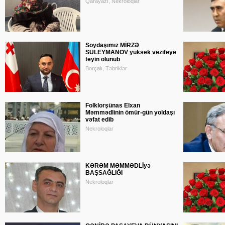
Qarayazı, Nekroloqlar
Soydaşımız MİRZƏ
SÜLEYMANOV yüksək vəzifəyə
təyin olunub
Borçalı, Təbriklər
Folklorşünas Elxan
Məmmədlinin ömür-gün yoldaşı
vəfat edib
Nekroloqlar
KƏRƏM MƏMMƏDLİyə
BAŞSAĞLIĞI
Nekroloqlar