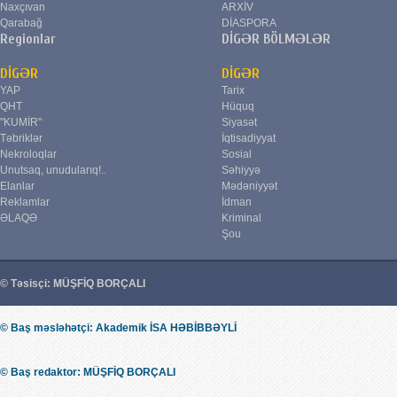
Naxçıvan
ARXİV
Qarabağ
DİASPORA
Regionlar
DİGƏR BÖLMƏLƏR
DİGƏR
DİGƏR
YAP
Tarix
QHT
Hüquq
"KUMİR"
Siyasət
Təbriklər
İqtisadiyyat
Nekroloqlar
Sosial
Unutsaq, unudularıq!..
Səhiyyə
Elanlar
Mədəniyyət
Reklamlar
İdman
ƏLAQƏ
Kriminal
Şou
© Təsisçi: MÜŞFİQ BORÇALI
© Baş məsləhətçi: Akademik İSA HƏBİBBƏYLİ
© Baş redaktor: MÜŞFİQ BORÇALI