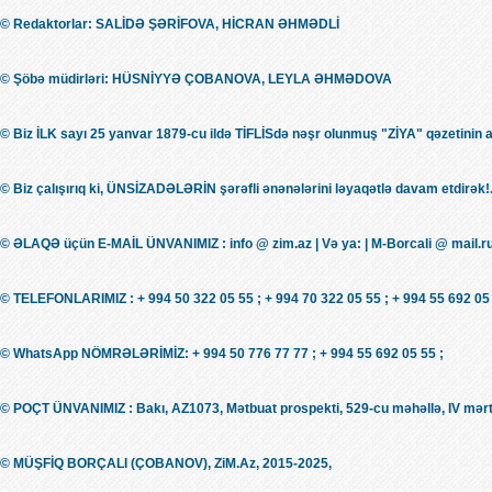
© Redaktorlar: SALİDƏ ŞƏRİFOVA, HİCRAN ƏHMƏDLİ
© Şöbə müdirləri: HÜSNİYYƏ ÇOBANOVA, LEYLA ƏHMƏDOVA
© Biz İLK sayı 25 yanvar 1879-cu ildə TİFLİSdə nəşr olunmuş "ZİYA" qəzetinin 
© Biz çalışırıq ki, ÜNSİZADƏLƏRİN şərəfli ənənələrini ləyaqətlə davam etdirək!.
© ƏLAQƏ üçün E-MAİL ÜNVANIMIZ : info @ zim.az | Və ya: | M-Borcali @ mail.r
© TELEFONLARIMIZ : + 994 50 322 05 55 ; + 994 70 322 05 55 ; + 994 55 692 05 
© WhatsApp NÖMRƏLƏRİMİZ: + 994 50 776 77 77 ; + 994 55 692 05 55 ;
© POÇT ÜNVANIMIZ : Bakı, AZ1073, Mətbuat prospekti, 529-cu məhəllə, IV mərt
© MÜŞFİQ BORÇALI (ÇOBANOV), ZiM.Az, 2015-2025,