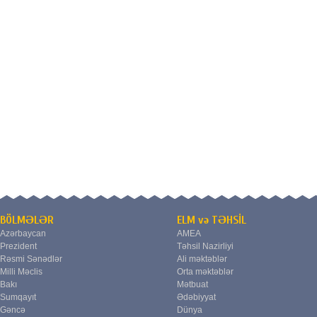
BÖLMƏLƏR
ELM və TƏHSİL
Azərbaycan
AMEA
Prezident
Təhsil Nazirliyi
Rəsmi Sənədlər
Ali məktəblər
Milli Məclis
Orta məktəblər
Bakı
Mətbuat
Sumqayıt
Ədəbiyyat
Gəncə
Dünya