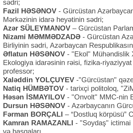
sədri;
Fazil HƏSƏNOV
- Gürcüstan Azərbaycan
Mərkəzinin idarə heyətinin sədri;
Azər SÜLEYMANOV
– Gürcüstan Parlame
Nizami MƏMMƏDZADƏ
- Gürcüstan Azər
Birliyinin sədri, Azərbaycan Respublikasın
Əflatun HƏSƏNOV
- "Ekol" Mühəndislik 
Ekologiya idarəsinin rəisi, fizika-riyaziyyat
professor;
Xaləddin YOLÇUYEV
-"Gürcüstan" qəzet
Natiq HÜMBƏTOV
- tarixçi politoloq, "Z
Həsən İSMAYILOV
- "Onvolt" MMC-nin B
Dursun HƏSƏNOV
- Azərbaycanın Gürcüs
Fərman BORÇALI
– “Dostluq körpüsü” C
Kamran RAMAZANLI
- "Soydaş" ictimai b
və başqaları