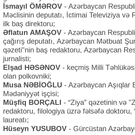
İsmayıl ÖMƏROV
- Azərbaycan Respublika
Məclisinin deputatı, İctimai Televiziya və 
ilk baş direktoru;
Əflatun AMAŞOV
- Azərbaycan Respublik
çağırış deputatı, Azərbaycan Mətbuat Şur
qəzeti"nin baş redaktoru, Azərbaycan Re
jurnalisti;
Elşad HƏSƏNOV
- keçmiş Milli Təhlükəsiz
olan polkovniki;
Musa NƏBİOĞLU
- Azərbaycan Aşıqlar Bi
Mədəniyyət işçisi;
Müşfiq BORÇALI
- “Ziya” qəzetinin və 
redaktoru, filologiya üzrə fəlsəfə doktoru,
laureatı;
Hüseyn YUSUBOV
- Gürcüstan Azərbayc