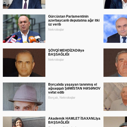
Gürcüstan Parlamentinin
azərbaycanlı deputatına ağır itki
üz verib
Nekroloqlar
ŞÖVQİ MEHDİZADƏyə
BAŞSAĞLIĞI
Nekroloqlar
Borçalıda yaşayan tanınmış el
ağsaqqalı ŞƏMİSTAN HƏSƏNOV
vəfat edib
Borçalı, Nekroloqlar
Akademik HAMLET İSAXANLIya
BAŞSAĞLIĞI