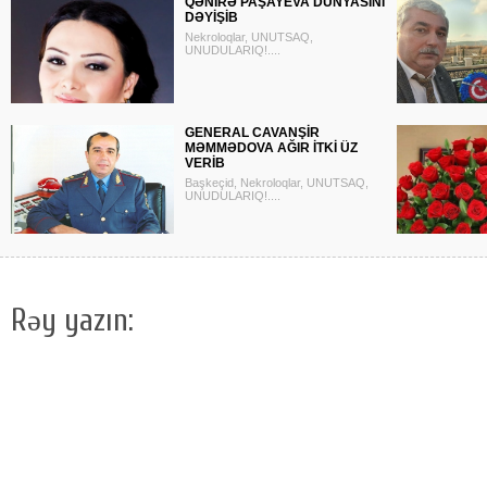
QƏNİRƏ PAŞAYEVA DÜNYASINI
DƏYİŞİB
Nekroloqlar, UNUTSAQ,
UNUDULARIQ!....
GENERAL CAVANŞİR
MƏMMƏDOVA AĞIR İTKİ ÜZ
VERİB
Başkeçid, Nekroloqlar, UNUTSAQ,
UNUDULARIQ!....
Rəy yazın: