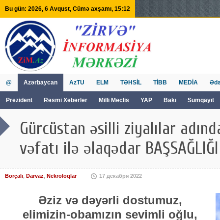
Bu gün: 2026, 6 Avqust, Cümə axşamı, 15:12
@
Azərbaycan
AzTU
ELM
TƏHSİL
TİBB
MEDİA
Ədə
Prezident
Rəsmi Xəbərlər
Milli Məclis
YAP
Bakı
Sumqayıt
GVİİM
Tv
Gürcüstan əsilli ziyalılar adı
vəfatı ilə əlaqədar BAŞSAĞLIĞI
Borçalı
,
Darvaz
,
Nekroloqlar
17 декабря 2022
Əziz və dəyərli dostumuz,
elimizin-obamızın sevimli oğlu,