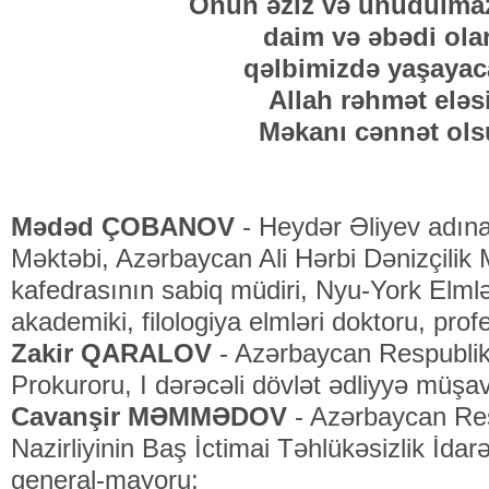
Onun əziz və unudulmaz
daim və əbədi ola
qəlbimizdə yaşayac
Allah rəhmət eləs
Məkanı cənnət ols
Mədəd ÇOBANOV
- Heydər Əliyev adına
Məktəbi, Azərbaycan Ali Hərbi Dənizçilik M
kafedrasının sabiq müdiri, Nyu-York Elm
akademiki, filologiya elmləri doktoru, prof
Zakir QARALOV
- Azərbaycan Respublik
Prokuroru, I dərəcəli dövlət ədliyyə müşavi
Cavanşir MƏMMƏDOV
- Azərbaycan Resp
Nazirliyinin Baş İctimai Təhlükəsizlik İdarə
general-mayoru;