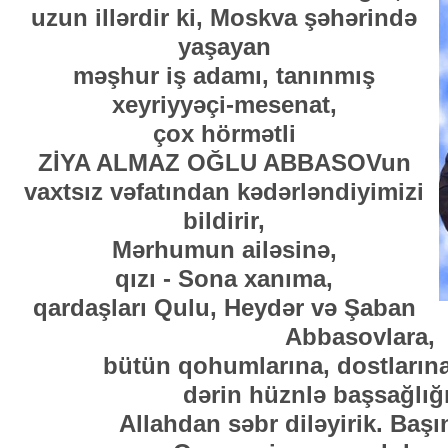
uzun illərdir ki, Moskva şəhərində
yaşayan
məşhur iş adamı, tanınmış
xeyriyyəçi-mesenat,
çox hörmətli
ZİYA ALMAZ OĞLU ABBASOVun
vaxtsız vəfatından kədərləndiyimizi
bildirir,
Mərhumun ailəsinə,
qızı - Sona xanıma,
qardaşları Qulu, Heydər və Şaban
Abbasovlara,
bütün qohumlarına, dostlarına
dərin hüznlə başsağlığı
Allahdan səbr diləyirik. Başı