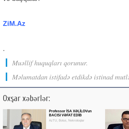
ZiM.Az
.
Muəllif huquqları qorunur.
Məlumatdan istifadə etdikdə istinad mutl
Oxşar xəbərlər:
Professor İSA XƏLİLOVun
BACISI VƏFAT EDİB
AzTU, Bolus, Nekroloqlar