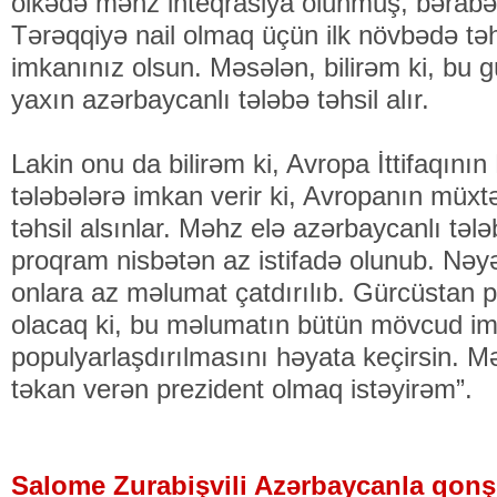
ölkədə məhz inteqrasiya olunmuş, bərabə
Tərəqqiyə nail olmaq üçün ilk növbədə tə
imkanınız olsun. Məsələn, bilirəm ki, bu
yaxın azərbaycanlı tələbə təhsil alır.
Lakin onu da bilirəm ki, Avropa İttifaqın
tələbələrə imkan verir ki, Avropanın müxtəl
təhsil alsınlar. Məhz elə azərbaycanlı tələ
proqram nisbətən az istifadə olunub. Nəy
onlara az məlumat çatdırılıb. Gürcüstan pr
olacaq ki, bu məlumatın bütün mövcud im
populyarlaşdırılmasını həyata keçirsin. 
təkan verən prezident olmaq istəyirəm”.
Salome Zurabişvili Azərbaycanla qonş