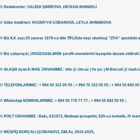
© Redaktorlar: SALİDƏ ŞƏRİFOVA, HİCRAN ƏHMƏDLİ
© Şöbə müdirləri: HÜSNİYYƏ ÇOBANOVA, LEYLA ƏHMƏDOVA
© Biz İLK sayı 25 yanvar 1879-cu ildə TİFLİSdə nəşr olunmuş "ZİYA" qəzetinin 
© Biz çalışırıq ki, ÜNSİZADƏLƏRİN şərəfli ənənələrini ləyaqətlə davam etdirək!.
© ƏLAQƏ üçün E-MAİL ÜNVANIMIZ : info @ zim.az | Və ya: | M-Borcali @ mail.r
© TELEFONLARIMIZ : + 994 50 322 05 55 ; + 994 70 322 05 55 ; + 994 55 692 05 
© WhatsApp NÖMRƏLƏRİMİZ: + 994 50 776 77 77 ; + 994 55 692 05 55 ;
© POÇT ÜNVANIMIZ : Bakı, AZ1073, Mətbuat prospekti, 529-cu məhəllə, IV mərt
© MÜŞFİQ BORÇALI (ÇOBANOV), ZiM.Az, 2015-2025,