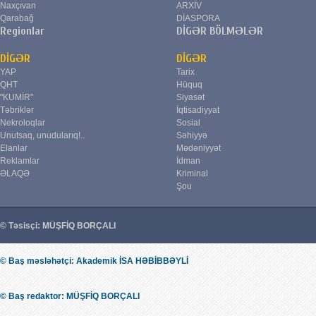
Naxçıvan
ARXİV
Qarabağ
DİASPORA
Regionlar
DİGƏR BÖLMƏLƏR
DİGƏR
DİGƏR
YAP
Tarix
QHT
Hüquq
"KUMİR"
Siyasət
Təbriklər
İqtisadiyyat
Nekroloqlar
Sosial
Unutsaq, unudularıq!..
Səhiyyə
Elanlar
Mədəniyyət
Reklamlar
İdman
ƏLAQƏ
Kriminal
Şou
© Təsisçi: MÜŞFİQ BORÇALI
© Baş məsləhətçi: Akademik İSA HƏBİBBƏYLİ
© Baş redaktor: MÜŞFİQ BORÇALI