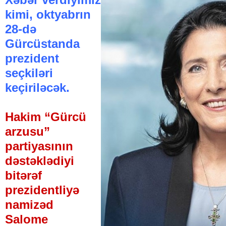
kimi, oktyabrın
28-də
Gürcüstanda
prezident
seçkiləri
keçiriləcək.
Hakim “Gürcü
arzusu”
partiyasının
dəstəklədiyi
bitərəf
prezidentliyə
namizəd
Salome