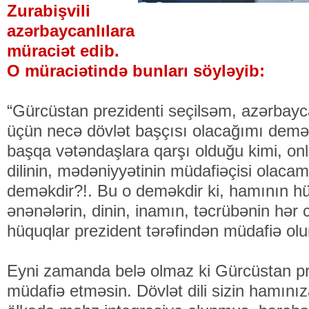
Zurabişvili
azərbaycanlılara
müraciət edib.
O müraciətində bunları söyləyib:
“Gürcüstan prezidenti seçilsəm, azərbayc
üçün necə dövlət başçısı olacağımı demə
başqa vətəndaşlara qarşı olduğu kimi, onl
dilinin, mədəniyyətinin müdafiəçisi olacam
deməkdir?!. Bu o deməkdir ki, hamının hü
ənənələrin, dinin, inamın, təcrübənin hər
hüquqlar prezident tərəfindən müdafiə olu
Eyni zamanda belə olmaz ki Gürcüstan prez
müdafiə etməsin. Dövlət dili sizin hamını