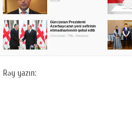
Borçalı
Gürcüstan Prezidenti
Azərbaycanın yeni səfirinin
etimadnaməsini qəbul edib
Gürcüstan, Tiflis, Diaspora
Rəy yazın: