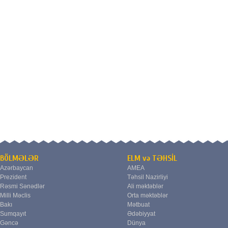
BÖLMƏLƏR
ELM və TƏHSİL
Azərbaycan
AMEA
Prezident
Təhsil Nazirliyi
Rəsmi Sənədlər
Ali məktəblər
Milli Məclis
Orta məktəblər
Bakı
Mətbuat
Sumqayıt
Ədəbiyyat
Gəncə
Dünya