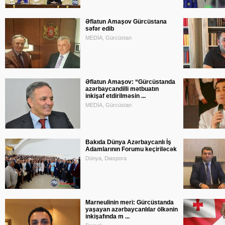
Əflatun Amaşov Gürcüstana
səfər edib
MEDİA, Gürcüstan
Əflatun Amaşov: “Gürcüstanda
azərbaycandilli mətbuatın
inkişaf etdirilməsin ...
MEDİA, Gürcüstan
Bakıda Dünya Azərbaycanlı İş
Adamlarının Forumu keçiriləcək
Dünya, Diaspora
Marneulinin meri: Gürcüstanda
yaşayan azərbaycanlılar ölkənin
inkişafında m ...