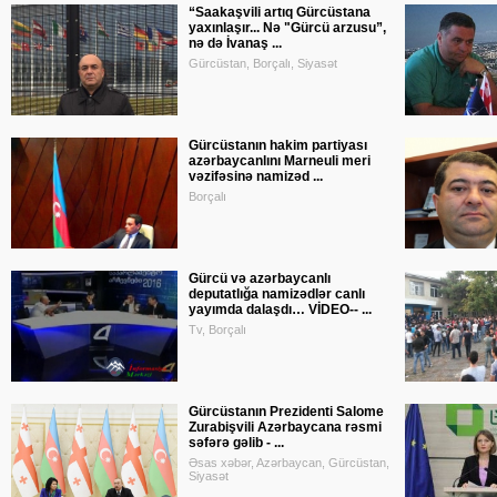
“Saakaşvili artıq Gürcüstana
yaxınlaşır... Nə "Gürcü arzusu”,
nə də İvanaş ...
Gürcüstan, Borçalı, Siyasət
Gürcüstanın hakim partiyası
azərbaycanlını Marneuli meri
vəzifəsinə namizəd ...
Borçalı
Gürcü və azərbaycanlı
deputatlığa namizədlər canlı
yayımda dalaşdı… VİDEO-- ...
Tv, Borçalı
Gürcüstanın Prezidenti Salome
Zurabişvili Azərbaycana rəsmi
səfərə gəlib - ...
Əsas xəbər, Azərbaycan, Gürcüstan,
Siyasət