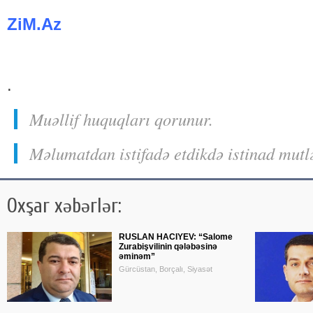
ZiM.Az
.
Muəllif huquqları qorunur.
Məlumatdan istifadə etdikdə istinad mutl
Oxşar xəbərlər:
RUSLAN HACIYEV: “Salome
Zurabişvilinin qələbəsinə
əminəm”
Gürcüstan, Borçalı, Siyasət