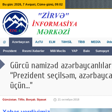
Bu gün: 2026, 7 Avqust, Cümə günü, 09:02
@
Azərbaycan
AzTU
ELM
TƏHSİL
TİBB
MEDİA
Ədə
Prezident
Rəsmi Xəbərlər
Milli Məclis
YAP
Bakı
Sumqayıt
GVİİM
Tv
Gürcü namizəd azərbaycanlılar
“Prezident seçilsəm, azərbayca
üçün...”
Gürcüstan
,
Tiflis
,
Borçalı
,
Siyasət
21 октября 2018
Xəbər verdiyimiz