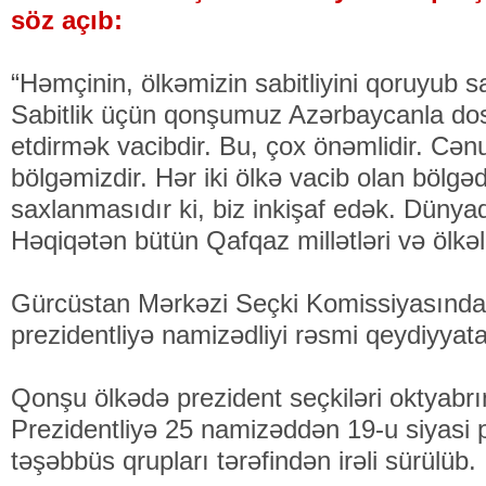
söz açıb:
“Həmçinin, ölkəmizin sabitliyini qoruyub 
Sabitlik üçün qonşumuz Azərbaycanla dos
etdirmək vacibdir. Bu, çox önəmlidir. Cə
bölgəmizdir. Hər iki ölkə vacib olan bölgə
saxlanmasıdır ki, biz inkişaf edək. Dünyad
Həqiqətən bütün Qafqaz millətləri və ölkələ
Gürcüstan Mərkəzi Seçki Komissiyasında
prezidentliyə namizədliyi rəsmi qeydiyyata
Qonşu ölkədə prezident seçkiləri oktyabrı
Prezidentliyə 25 namizəddən 19-u siyasi pa
təşəbbüs qrupları tərəfindən irəli sürülüb.