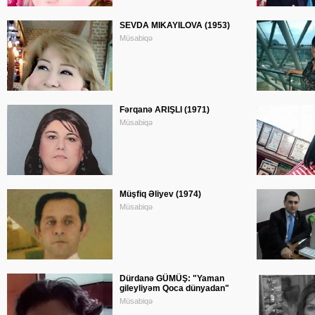
SEVDA MIKAYILOVA (1953)
Müsabiqə
Fərqanə ARIŞLI (1971)
Müsabiqə
Müşfiq Əliyev (1974)
Müsabiqə
Dürdanə GÜMÜŞ: "Yaman
gileyliyəm Qoca dünyadan"
Müsabiqə