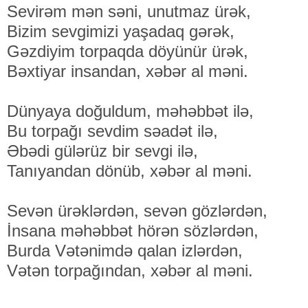
Sevirəm mən səni, unutmaz ürək,
Bizim sevgimizi yaşadaq gərək,
Gəzdiyim torpaqda döyünür ürək,
Bəxtiyar insandan, xəbər al məni.
Dünyaya doğuldum, məhəbbət ilə,
Bu torpağı sevdim səadət ilə,
Əbədi gülərüz bir sevgi ilə,
Tanıyandan dönüb, xəbər al məni.
Sevən ürəklərdən, sevən gözlərdən,
İnsana məhəbbət hörən sözlərdən,
Burda Vətənimdə qalan izlərdən,
Vətən torpağından, xəbər al məni.