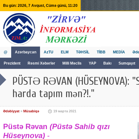
Bu gün: 2026, 7 Avqust, Cümə günü, 11:20
@
Azərbaycan
AzTU
ELM
TƏHSİL
TİBB
MEDİA
Ədə
Prezident
Rəsmi Xəbərlər
Milli Məclis
YAP
Bakı
Sumqayıt
GVİİM
Tv
PÜSTƏ RƏVAN (HÜSEYNOVA): "S
harda tapım mən?!."
Ədəbiyyat
»
Müsabiqə
19 марта 2021
Püstə Rəvan
(Püstə Sahib qızı
Hüseynova)
-