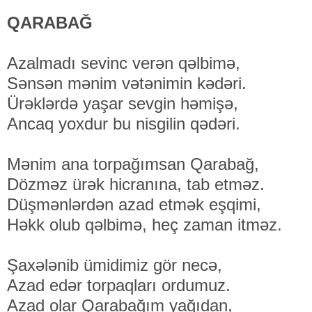
QARABAĞ
Azalmadı sevinc verən qəlbimə,
Sənsən mənim vətənimin kədəri.
Ürəklərdə yaşar sevgin həmişə,
Ancaq yoxdur bu nisgilin qədəri.
Mənim ana torpağımsan Qarabağ,
Dözməz ürək hicranına, tab etməz.
Düşmənlərdən azad etmək eşqimi,
Həkk olub qəlbimə, heç zaman itməz.
Şaxələnib ümidimiz gör necə,
Azad edər torpaqları ordumuz.
Azad olar Qarabağım yağıdan,