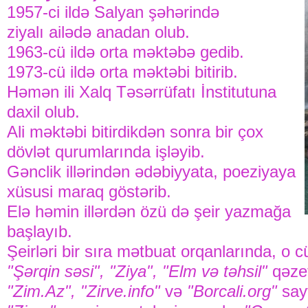
1957-ci ildə Salyan şəhərində
ziyalı ailədə anadan olub.
1963-cü ildə orta məktəbə gedib.
1973-cü ildə orta məktəbi bitirib.
Həmən ili Xalq Təsərrüfatı İnstitutuna
daxil olub.
Ali məktəbi bitirdikdən sonra bir çox
dövlət qurumlarında işləyib.
Gənclik illərindən ədəbiyyata, poeziyaya
xüsusi maraq göstərib.
Elə həmin illərdən özü də şeir yazmağa
başlayıb.
Şeirləri bir sıra mətbuat orqanlarında, o 
"Şərqin səsi", "Ziya", "Elm və təhsil"
qəzet
"Zim.Az", "Zirve.info"
və
"Borcali.org"
say