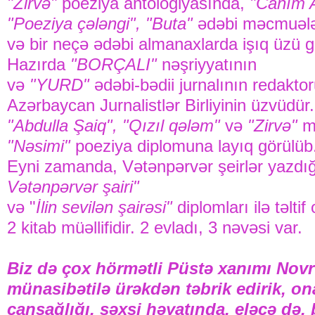
"Zirvə"
poeziya antologiyasında,
"Canım 
"Poeziya çələngi", "Buta"
ədəbi məcmuələ
və bir neçə ədəbi almanaxlarda işıq üzü g
Hazırda
"BORÇALI"
nəşriyyatının
və
"YURD"
ədəbi-bədii jurnalının redaktor
Azərbaycan Jurnalistlər Birliyinin üzvüdür.
"Abdulla Şaiq", "Qızıl qələm"
və
"Zirvə"
mü
"Nəsimi"
poeziya diplomuna layıq görülüb
Eyni zamanda, Vətənpərvər şeirlər yazdı
Vətənpərvər şairi"
və "
İlin sevilən şairəsi"
diplomları ilə təltif
2 kitab müəllifidir. 2 evladı, 3 nəvəsi var.
Biz də çox hörmətli Püstə xanımı Nov
münasibətilə ürəkdən təbrik edirik, 
cansağlığı, şəxsi həyatında, eləcə də, 