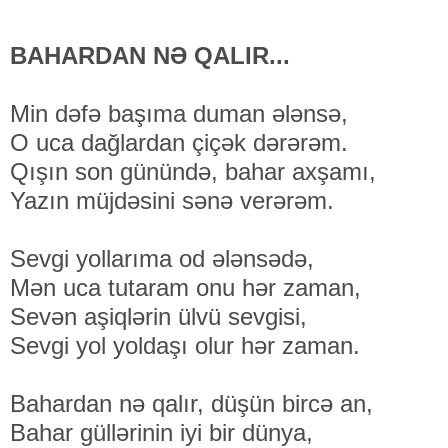
BAHARDAN NƏ QALIR...
Min dəfə başıma duman ələnsə,
O uca dağlardan çiçək dərərəm.
Qışın son günündə, bahar axşamı,
Yazın müjdəsini sənə verərəm.
Sevgi yollarıma od ələnsədə,
Mən uca tutaram onu hər zaman,
Sevən aşiqlərin ülvü sevgisi,
Sevgi yol yoldaşı olur hər zaman.
Bahardan nə qalır, düşün bircə an,
Bahar güllərinin iyi bir dünya,