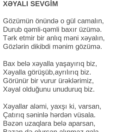
XƏYALI SEVGİM
Gözümün önündə o gül camalın,
Durub qəmli-qəmli baxır üzümə.
Tərk etmir bir anlıq məni xəyalın,
Gözlərin dikibdi mənim gözümə.
Bax belə xəyalla yaşayırıq biz,
Xəyalla görüşüb,ayrılırıq biz.
Görünür bir vurur ürəklərimiz,
Xəyal olduğunu unuduruq biz.
Xəyallar aləmi, yaxşı ki, varsan,
Çatırıq səninlə hərdən vüsala.
Bəzən uzaqlara belə aparsan,
Bəzən də olursan alınmaz qala.