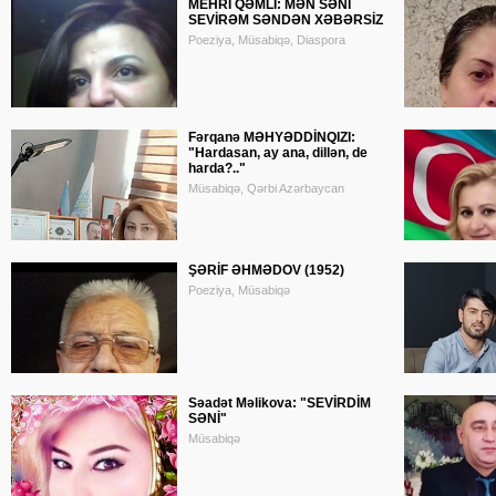
MEHRİ QƏMLİ: MƏN SƏNİ
SEVİRƏM SƏNDƏN XƏBƏRSİZ
Poeziya, Müsabiqə, Diaspora
Fərqanə MƏHYƏDDİNQIZI:
"Hardasan, ay ana, dillən, de
harda?.."
Müsabiqə, Qərbi Azərbaycan
ŞƏRİF ƏHMƏDOV (1952)
Poeziya, Müsabiqə
Səadət Məlikova: "SEVİRDİM
SƏNİ"
Müsabiqə