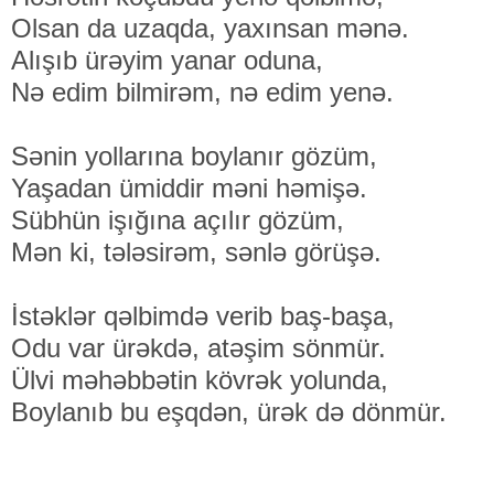
Olsan da uzaqda, yaxınsan mənə.
Alışıb ürəyim yanar oduna,
Nə edim bilmirəm, nə edim yenə.
Sənin yollarına boylanır gözüm,
Yaşadan ümiddir məni həmişə.
Sübhün işığına açılır gözüm,
Mən ki, tələsirəm, sənlə görüşə.
İstəklər qəlbimdə verib baş-başa,
Odu var ürəkdə, atəşim sönmür.
Ülvi məhəbbətin kövrək yolunda,
Boylanıb bu eşqdən, ürək də dönmür.