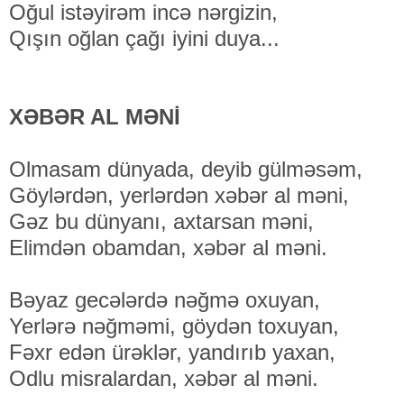
Oğul istəyirəm incə nərgizin,
Qışın oğlan çağı iyini duya...
XƏBƏR AL MƏNİ
Olmasam dünyada, deyib gülməsəm,
Göylərdən, yerlərdən xəbər al məni,
Gəz bu dünyanı, axtarsan məni,
Elimdən obamdan, xəbər al məni.
Bəyaz gecələrdə nəğmə oxuyan,
Yerlərə nəğməmi, göydən toxuyan,
Fəxr edən ürəklər, yandırıb yaxan,
Odlu misralardan, xəbər al məni.