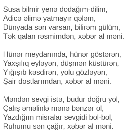
Susa bilmir yenə dodağım-dilim,
Adicə əlimə yatmayır qələm,
Dünyada sən varsan, bilirəm gülüm,
Tək qalan rəsmimdən, xəbər al məni.
Hünər meydanında, hünər göstərən,
Yaxşılıq eyləyən, düşmən küstürən,
Yığışıb kəsdirən, yolu gözləyən,
Şair dostlarımdan, xəbər al məni.
Məndən sevgi istə, budur doğru yol,
Çalış əməlinlə mənə bənzər ol,
Yazdığım misralar sevgidi bol-bol,
Ruhumu sən çağır, xəbər al məni.