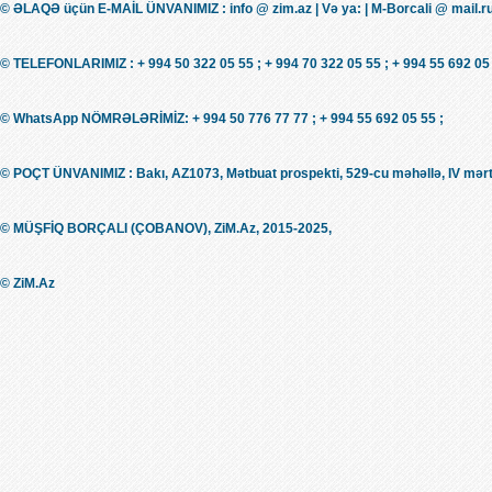
© ƏLAQƏ üçün E-MAİL ÜNVANIMIZ : info @ zim.az | Və ya: | M-Borcali @ mail.r
© TELEFONLARIMIZ : + 994 50 322 05 55 ; + 994 70 322 05 55 ; + 994 55 692 05 
© WhatsApp NÖMRƏLƏRİMİZ: + 994 50 776 77 77 ; + 994 55 692 05 55 ;
© POÇT ÜNVANIMIZ : Bakı, AZ1073, Mətbuat prospekti, 529-cu məhəllə, IV mərt
© MÜŞFİQ BORÇALI (ÇOBANOV), ZiM.Az, 2015-2025,
© ZiM.Az