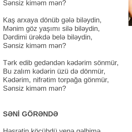
Sənsiz kiməm mən?
Kaş arxaya dönüb gələ biləydin,
Mənim göz yaşımı silə biləydin,
Dərdimi ürəkdə belə biləydin,
Sənsiz kiməm mən?
Tərk edib gedəndən kədərim sönmür,
Bu zalım kədərin üzü də dönmür,
Kədərim, nifrətim torpağa gönmür,
Sənsiz kiməm mən?
SƏNİ GÖRƏNDƏ
Həsrətin köçübdü yenə qəlbimə,