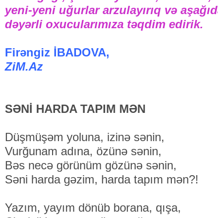
yeni-yeni uğurlar arzulayırıq və aşağıd
dəyərli oxucularımıza təqdim edirik.
Firəngiz İBADOVA,
ZiM.Az
SƏNİ HARDA TAPIM MƏN
Düşmüşəm yoluna, izinə sənin,
Vurğunam adına, özünə sənin,
Bəs necə görünüm gözünə sənin,
Səni harda gəzim, harda tapım mən?!
Yazım, yayım dönüb borana, qışa,