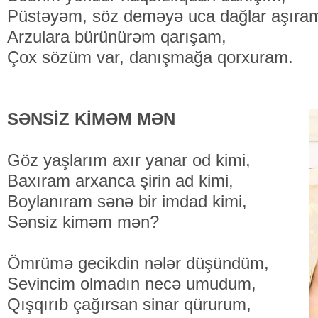
Püstəyəm, söz deməyə uca dağlar aşıra
Arzulara bürünürəm qarışam,
Çox sözüm var, danışmağa qorxuram.
SƏNSİZ KİMƏM MƏN
Göz yaşlarım axır yanar od kimi,
Baxıram arxanca şirin ad kimi,
Boylanıram sənə bir imdad kimi,
Sənsiz kiməm mən?
Ömrümə gecikdin nələr düşündüm,
Sevincim olmadın necə umudum,
Qışqırıb çağırsan sinar qürurum,