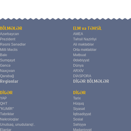
BÖLMƏLƏR
ELM və TƏHSİL
Azərbaycan
AMEA
Prezident
Təhsil Nazirliyi
Rəsmi Sənədlər
Ali məktəblər
Milli Məclis
Orta məktəblər
Bakı
Mətbuat
Sumqayıt
Ədəbiyyat
Gəncə
Dünya
Naxçıvan
ARXİV
Qarabağ
DİASPORA
Regionlar
DİGƏR BÖLMƏLƏR
DİGƏR
DİGƏR
YAP
Tarix
QHT
Hüquq
"KUMİR"
Siyasət
Təbriklər
İqtisadiyyat
Nekroloqlar
Sosial
Unutsaq, unudularıq!..
Səhiyyə
Elanlar
Mədəniyyət