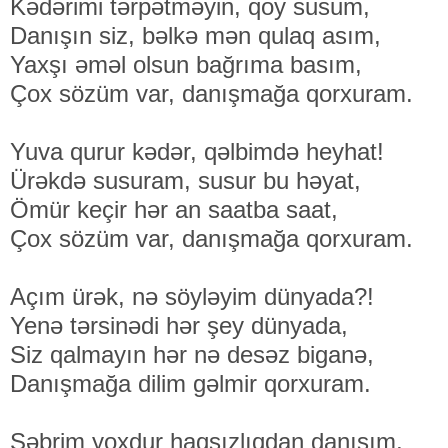
Kədərimi tərpətməyin, qoy susum,
Danışın siz, bəlkə mən qulaq asım,
Yaxşı əməl olsun bağrıma basım,
Çox sözüm var, danışmağa qorxuram.
Yuva qurur kədər, qəlbimdə heyhat!
Ürəkdə susuram, susur bu həyat,
Ömür keçir hər an saatba saat,
Çox sözüm var, danışmağa qorxuram.
Açım ürək, nə söyləyim dünyada?!
Yenə tərsinədi hər şey dünyada,
Siz qalmayın hər nə desəz biganə,
Danışmağa dilim gəlmir qorxuram.
Səbrim yoxdur haqsızlıqdan danışım,