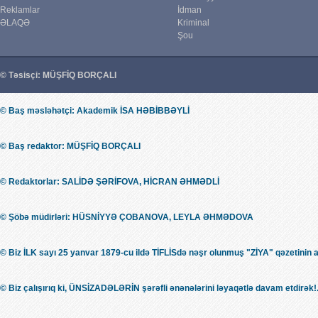
Reklamlar
İdman
ƏLAQƏ
Kriminal
Şou
© Təsisçi: MÜŞFİQ BORÇALI
© Baş məsləhətçi: Akademik İSA HƏBİBBƏYLİ
© Baş redaktor: MÜŞFİQ BORÇALI
© Redaktorlar: SALİDƏ ŞƏRİFOVA, HİCRAN ƏHMƏDLİ
© Şöbə müdirləri: HÜSNİYYƏ ÇOBANOVA, LEYLA ƏHMƏDOVA
© Biz İLK sayı 25 yanvar 1879-cu ildə TİFLİSdə nəşr olunmuş "ZİYA" qəzetinin 
© Biz çalışırıq ki, ÜNSİZADƏLƏRİN şərəfli ənənələrini ləyaqətlə davam etdirək!.