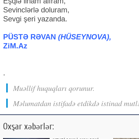
Eşqlə ilham alıram,
Sevinclərlə doluram,
Sevgi şeri yazanda.
PÜSTƏ RƏVAN
(HÜSEYNOVA),
ZiM.Az
.
Muəllif huquqları qorunur.
Məlumatdan istifadə etdikdə istinad mutl
Oxşar xəbərlər: