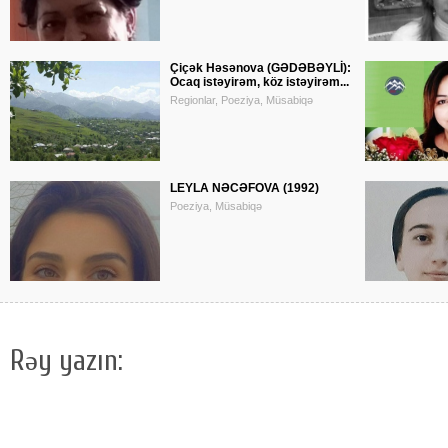
Çiçək Həsənova (GƏDƏBƏYLİ):
Ocaq istəyirəm, köz istəyirəm...
Regionlar, Poeziya, Müsabiqə
LEYLA NƏCƏFOVA (1992)
Poeziya, Müsabiqə
Rəy yazın: