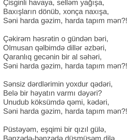
Çisginli havaya, selləm yağışa,
Baxışların dönüb, xonça naxışa,
Səni harda gəzim, harda tapım mən?!
Çəkirəm həsrətin o gündən bəri,
Olmusan qəlbimdə dillər əzbəri,
Qaranlıq gecənin bir al səhəri,
Səni harda gəzim, harda tapım mən?!
Sənsiz dərdlərimin yoxdur qədəri,
Belə bir həyatın varmı dəyəri?
Unudub köksümdə qəmi, kədəri,
Səni harda gəzim, harda tapım mən?!
Püstəyəm, eşqimi bir qızıl gülə,
Bənzədə-bənzədə düşmüşəm dilə,