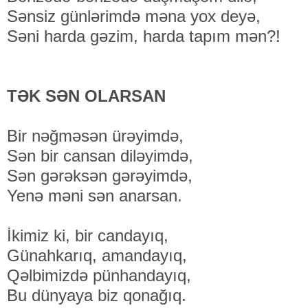
Sənsiz günlərimdə məna yox deyə,
Səni harda gəzim, harda tapım mən?!
TƏK SƏN OLARSAN
Bir nəğməsən ürəyimdə,
Sən bir cansan diləyimdə,
Sən gərəksən gərəyimdə,
Yenə məni sən anarsan.
İkimiz ki, bir candayıq,
Günahkarıq, amandayıq,
Qəlbimizdə pünhandayıq,
Bu dünyaya biz qonağıq.