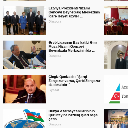
Latviya Prezidenti Nizami
Gəncəvi Beynəlxalq Mərkəzinin
İdarə Heyəti üzvlər ...
Diaspora
Ərəb Liqasının Baş katibi Əmr
Musa Nizami Gəncəvi
Beynəlxalq Mərkəzinin İda ...
Diaspora
Çingiz Qənizadə: "Şərqi
Zəngəzur varsa, Qərbi Zəngəzur
da olmalıdır!"
Siyasət
Dünya Azərbaycanlılarının IV
Qurultayına hazırlıq işləri başa
çatıb
Diaspora