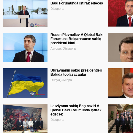
Bakı Forumunda iştirak edəcək
Diaspora
Rosen Plevneliev V Qlobal Bakı
Forumuna Bolqarıstanın sabiq
prezidenti kimi ...
Avropa, Diaspora
Ukraynanin sabiq prezidentleri
Bakida toplasacaqlar
Dünya, Avropa
Latviyanın sabiq Baş naziri V
Qlobal Bakı Forumunda iştirak
edəcək
Diaspora