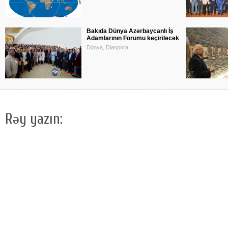
Bakıda Dünya Azərbaycanlı İş
Adamlarının Forumu keçiriləcək
Dünya, Diaspora
Rəy yazın: