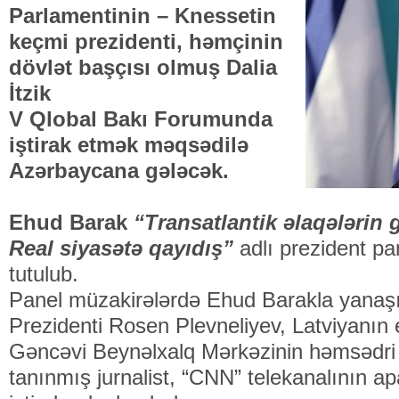
Parlamentinin – Knessetin
keçmi prezidenti, həmçinin
dövlət başçısı olmuş Dalia
İtzik
V Qlobal Bakı Forumunda
iştirak etmək məqsədilə
Azərbaycana gələcək.
Ehud Barak
“Transatlantik əlaqələrin 
Real siyasətə qayıdış”
adlı prezident pa
tutulub.
Panel müzakirələrdə Ehud Barakla yanaşı
Prezidenti Rosen Plevneliyev, Latviyanın 
Gəncəvi Beynəlxalq Mərkəzinin həmsədri
tanınmış jurnalist, “CNN” telekanalının ap