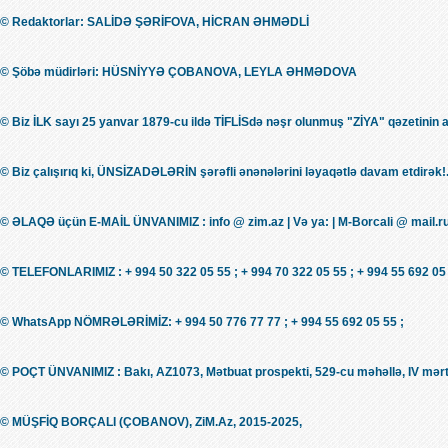
© Redaktorlar: SALİDƏ ŞƏRİFOVA, HİCRAN ƏHMƏDLİ
© Şöbə müdirləri: HÜSNİYYƏ ÇOBANOVA, LEYLA ƏHMƏDOVA
© Biz İLK sayı 25 yanvar 1879-cu ildə TİFLİSdə nəşr olunmuş "ZİYA" qəzetinin 
© Biz çalışırıq ki, ÜNSİZADƏLƏRİN şərəfli ənənələrini ləyaqətlə davam etdirək!.
© ƏLAQƏ üçün E-MAİL ÜNVANIMIZ : info @ zim.az | Və ya: | M-Borcali @ mail.r
© TELEFONLARIMIZ : + 994 50 322 05 55 ; + 994 70 322 05 55 ; + 994 55 692 05 
© WhatsApp NÖMRƏLƏRİMİZ: + 994 50 776 77 77 ; + 994 55 692 05 55 ;
© POÇT ÜNVANIMIZ : Bakı, AZ1073, Mətbuat prospekti, 529-cu məhəllə, IV mərt
© MÜŞFİQ BORÇALI (ÇOBANOV), ZiM.Az, 2015-2025,