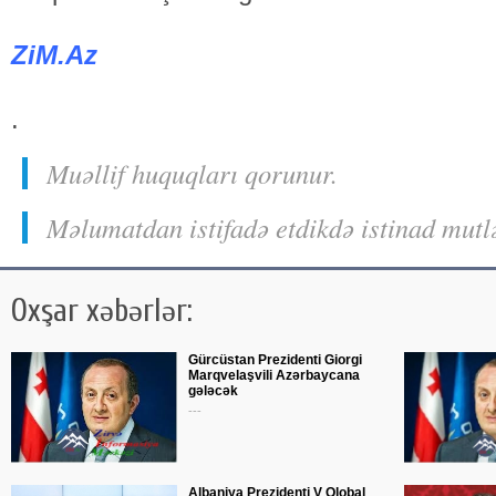
ZiM.Az
.
Muəllif huquqları qorunur.
Məlumatdan istifadə etdikdə istinad mutl
Oxşar xəbərlər:
Gürcüstan Prezidenti Giorgi
Marqvelaşvili Azərbaycana
gələcək
---
Albaniya Prezidenti V Qlobal