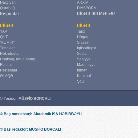
Naxçıvan
ARXİV
Qarabağ
DİASPORA
Regionlar
DİGƏR BÖLMƏLƏR
DİGƏR
DİGƏR
YAP
Tarix
QHT
Hüquq
"KUMİR"
Siyasət
Təbriklər
İqtisadiyyat
Nekroloqlar
Sosial
Unutsaq, unudularıq!..
Səhiyyə
Elanlar
Mədəniyyət
Reklamlar
İdman
ƏLAQƏ
Kriminal
Şou
© Təsisçi: MÜŞFİQ BORÇALI
© Baş məsləhətçi: Akademik İSA HƏBİBBƏYLİ
© Baş redaktor: MÜŞFİQ BORÇALI