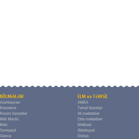
BÖLMƏLƏR
ELM və TƏHSİL
Azərbaycan
AMEA
Prezident
Təhsil Nazirliyi
Rəsmi Sənədlər
Ali məktəblər
Milli Məclis
Orta məktəblər
Bakı
Mətbuat
Sumqayıt
Ədəbiyyat
Gəncə
Dünya