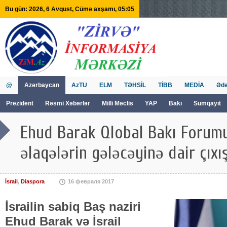
Bu gün: 2026, 6 Avqust, Cümə axşamı, 05:05
@
Azərbaycan
AzTU
ELM
TƏHSİL
TİBB
MEDİA
Ədə
Prezident
Rəsmi Xəbərlər
Milli Məclis
YAP
Bakı
Sumqayıt
GVİİM
Tv
Ehud Barak Qlobal Bakı Forum
əlaqələrin gələcəyinə dair çıx
İsrail
,
Diaspora
16 февраля 2017
İsrailin sabiq Baş naziri
Ehud Barak və İsrail