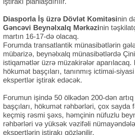
iştirakı planlaşdırılır.
Diasporla İş üzrə Dövlət Komitəsi
nin d
Gəncəvi Beynəlxalq Mərkəzi
nin təşkilatç
martın 16-17-də olacaq.
Forumda transatlantik münasibətlərin gələ
mübarizə, beynəlxalq münasibətlərdə Çin
istiqamətlər üzrə müzakirələr aparılacaq.
hökumət başçıları, tanınmış ictimai-siyasi
ekspertlər iştirak edəcək.
Forumun işində 50 ölkədən 200-dən artıq 
başçıları, hökumət rəhbərləri, çox sayda f
keçmiş rəsmi şəxs, həmçinin nüfuzlu beynə
rəhbərləri və yüksək vəzifəli nümayəndələr
ekspertlərin iştirakı gözlənilir.