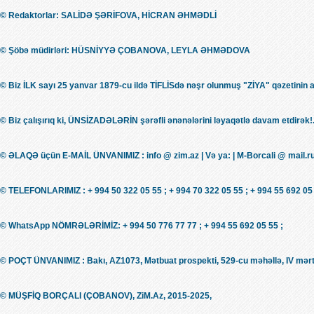
© Redaktorlar: SALİDƏ ŞƏRİFOVA, HİCRAN ƏHMƏDLİ
© Şöbə müdirləri: HÜSNİYYƏ ÇOBANOVA, LEYLA ƏHMƏDOVA
© Biz İLK sayı 25 yanvar 1879-cu ildə TİFLİSdə nəşr olunmuş "ZİYA" qəzetinin 
© Biz çalışırıq ki, ÜNSİZADƏLƏRİN şərəfli ənənələrini ləyaqətlə davam etdirək!.
© ƏLAQƏ üçün E-MAİL ÜNVANIMIZ : info @ zim.az | Və ya: | M-Borcali @ mail.r
© TELEFONLARIMIZ : + 994 50 322 05 55 ; + 994 70 322 05 55 ; + 994 55 692 05 
© WhatsApp NÖMRƏLƏRİMİZ: + 994 50 776 77 77 ; + 994 55 692 05 55 ;
© POÇT ÜNVANIMIZ : Bakı, AZ1073, Mətbuat prospekti, 529-cu məhəllə, IV mərt
© MÜŞFİQ BORÇALI (ÇOBANOV), ZiM.Az, 2015-2025,