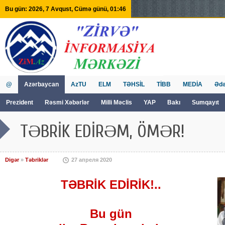
Bu gün: 2026, 7 Avqust, Cümə günü, 01:46
@
Azərbaycan
AzTU
ELM
TƏHSİL
TİBB
MEDİA
Ədə
Prezident
Rəsmi Xəbərlər
Milli Məclis
YAP
Bakı
Sumqayıt
GVİİM
Tv
TƏBRİK EDİRƏM, ÖMƏR!
Digər
»
Təbriklər
27 апреля 2020
TƏBRİK EDİRİK!..
Bu gün