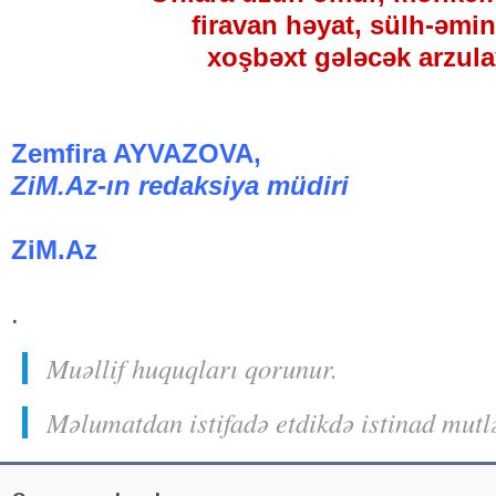
firavan həyat, sülh-əmi
xoşbəxt gələcək arzula
Zemfira AYVAZOVA,
ZiM.Az-ın redaksiya müdiri
ZiM.Az
.
Muəllif huquqları qorunur.
Məlumatdan istifadə etdikdə istinad mutl