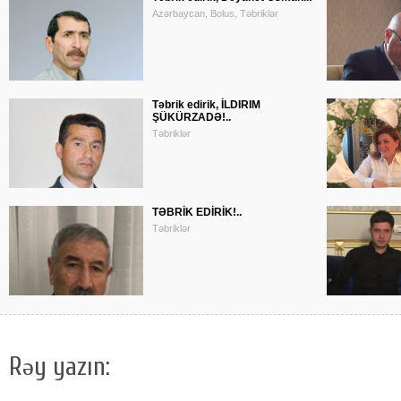
Azərbaycan, Bolus, Təbriklər
Təbrik edirik, İLDIRIM
ŞÜKÜRZADƏ!..
Təbriklər
TƏBRİK EDİRİK!..
Təbriklər
Rəy yazın: