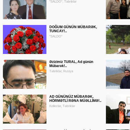
"SALDO", Təbriklər
DOĞUM GÜNÜN MÜBARƏK,
TUNCAY!..
"SALDO"
Əzizimiz TURAL, Ad günün
Mübarək!..
Təbriklər, Rusiya
AD GÜNÜNÜZ MÜBARƏK,
HÖRMƏTLİ RƏNA MÜƏLLİMƏ!..
Kolleclər, Təbriklər