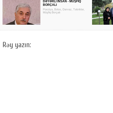
DƏYƏRLİ İNSAN - MÜŞFİQ
BORÇALI
Poeziya, Bolus, Darvaz, Təbriklər,
Müşfiq Borçalı
Rəy yazın: