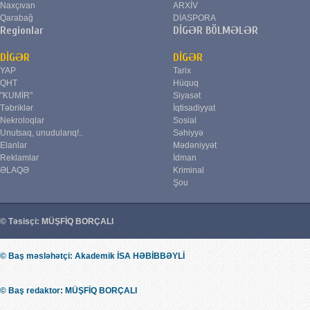
Naxçıvan
ARXİV
Qarabağ
DİASPORA
Regionlar
DİGƏR BÖLMƏLƏR
DİGƏR
DİGƏR
YAP
Tarix
QHT
Hüquq
"KUMİR"
Siyasət
Təbriklər
İqtisadiyyat
Nekroloqlar
Sosial
Unutsaq, unudularıq!..
Səhiyyə
Elanlar
Mədəniyyət
Reklamlar
İdman
ƏLAQƏ
Kriminal
Şou
© Təsisçi: MÜŞFİQ BORÇALI
© Baş məsləhətçi: Akademik İSA HƏBİBBƏYLİ
© Baş redaktor: MÜŞFİQ BORÇALI