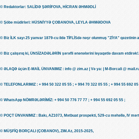
© Redaktorlar: SALİDƏ ŞƏRİFOVA, HİCRAN ƏHMƏDLİ
© Şöbə müdirləri: HÜSNİYYƏ ÇOBANOVA, LEYLA ƏHMƏDOVA
© Biz İLK sayı 25 yanvar 1879-cu ildə TİFLİSdə nəşr olunmuş "ZİYA" qəzetinin 
© Biz çalışırıq ki, ÜNSİZADƏLƏRİN şərəfli ənənələrini ləyaqətlə davam etdirək!.
© ƏLAQƏ üçün E-MAİL ÜNVANIMIZ : info @ zim.az | Və ya: | M-Borcali @ mail.r
© TELEFONLARIMIZ : + 994 50 322 05 55 ; + 994 70 322 05 55 ; + 994 55 692 05 
© WhatsApp NÖMRƏLƏRİMİZ: + 994 50 776 77 77 ; + 994 55 692 05 55 ;
© POÇT ÜNVANIMIZ : Bakı, AZ1073, Mətbuat prospekti, 529-cu məhəllə, IV mərt
© MÜŞFİQ BORÇALI (ÇOBANOV), ZiM.Az, 2015-2025,