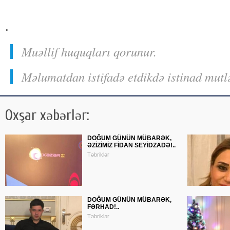
.
Muəllif huquqları qorunur.
Məlumatdan istifadə etdikdə istinad mutl
Oxşar xəbərlər:
DOĞUM GÜNÜN MÜBARƏK,
ƏZİZİMİZ FİDAN SEYİDZADƏ!..
Təbriklər
DOĞUM GÜNÜN MÜBARƏK,
FƏRHAD!..
Təbriklər