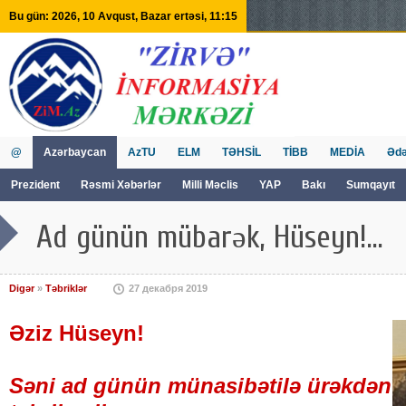
Bu gün: 2026, 10 Avqust, Bazar ertəsi, 11:15
@
Azərbaycan
AzTU
ELM
TƏHSİL
TİBB
MEDİA
Ədə
Prezident
Rəsmi Xəbərlər
Milli Məclis
YAP
Bakı
Sumqayıt
GVİİM
Tv
Ad günün mübarək, Hüseyn!...
Digər
»
Təbriklər
27 декабря 2019
Əziz Hüseyn!
Səni ad günün münasibətilə ürəkdən