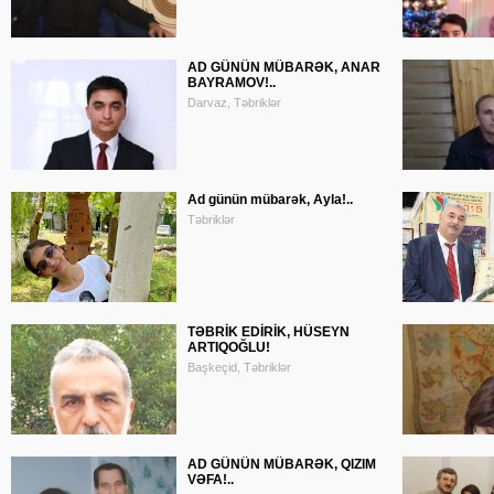
AD GÜNÜN MÜBARƏK, ANAR
BAYRAMOV!..
Darvaz, Təbriklər
Ad günün mübarək, Ayla!..
Təbriklər
TƏBRİK EDİRİK, HÜSEYN
ARTIQOĞLU!
Başkeçid, Təbriklər
AD GÜNÜN MÜBARƏK, QIZIM
VƏFA!..