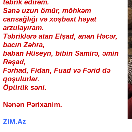
təbrik edirəm.
Sənə uzun ömür, möhkəm
cansağlığı və xoşbəxt həyat
arzulayıram.
Təbriklərə atan Elşad, anan Həcər,
bacın Zəhra,
baban Hüseyn, bibin Samirə, əmin
Rəşad,
Fərhad, Fidan, Fuad və Fərid də
qoşulurlar.
Öpürük səni.
Nənən Pərixanim.
ZiM.Az