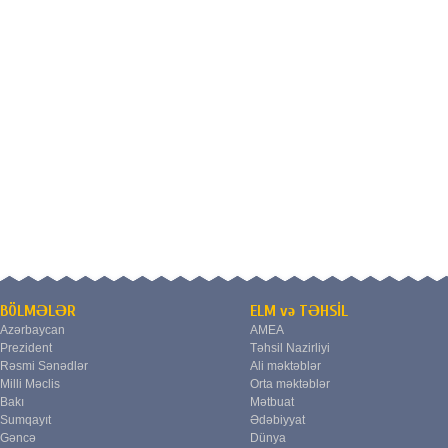
BÖLMƏLƏR
ELM və TƏHSİL
Azərbaycan
AMEA
Prezident
Təhsil Nazirliyi
Rəsmi Sənədlər
Ali məktəblər
Milli Məclis
Orta məktəblər
Bakı
Mətbuat
Sumqayıt
Ədəbiyyat
Gəncə
Dünya