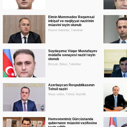
Elmin Məmmədov Rəqəmsal
inkişaf və nəqliyyat nazirinin
müavini təyin olunub
Rəsmi Xəbərlər, Təbriklər
Soydaşımız Vüqar Mustafayev
müdafiə sənayesi naziri təyin
olunub
Borçalı, Bolus, Təbriklər
Azərbaycan Respublikasının
Təhsil naziri
Əsas xəbər, Təhsil, Nazirlik
Həmvətənimiz Gürcüstanda
qubernator müavini vəzifəsinə