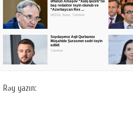
Əflatun Amaşov “Xalq qəzeti”nə
baş redaktor təyin olunub və
“Azərbaycan Res ...
MEDİA, Bolus, Təbriklər
Soydaşımız Aqil Qurbanov
Müşahidə Şurasının sədri təyin
edildi
Təbriklər
Rəy yazın: