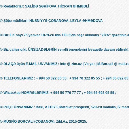
© Redaktorlar: SALİDƏ ŞƏRİFOVA, HİCRAN ƏHMƏDLİ
© Şöbə müdirləri: HÜSNİYYƏ ÇOBANOVA, LEYLA ƏHMƏDOVA
© Biz İLK sayı 25 yanvar 1879-cu ildə TİFLİSdə nəşr olunmuş "ZİYA" qəzetinin 
© Biz çalışırıq ki, ÜNSİZADƏLƏRİN şərəfli ənənələrini ləyaqətlə davam etdirək!.
© ƏLAQƏ üçün E-MAİL ÜNVANIMIZ : info @ zim.az | Və ya: | M-Borcali @ mail.r
© TELEFONLARIMIZ : + 994 50 322 05 55 ; + 994 70 322 05 55 ; + 994 55 692 05 
© WhatsApp NÖMRƏLƏRİMİZ: + 994 50 776 77 77 ; + 994 55 692 05 55 ;
© POÇT ÜNVANIMIZ : Bakı, AZ1073, Mətbuat prospekti, 529-cu məhəllə, IV mərt
© MÜŞFİQ BORÇALI (ÇOBANOV), ZiM.Az, 2015-2025,