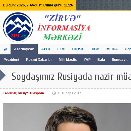
Bu gün: 2026, 7 Avqust, Cümə günü, 11:26
@
Azərbaycan
AzTU
ELM
TƏHSİL
TİBB
MEDİA
Ədə
Prezident
Rəsmi Xəbərlər
Milli Məclis
YAP
Bakı
Sumqayıt
GVİİM
Tv
Soydaşımız Rusiyada nazir müav
Təbriklər
,
Rusiya
,
Diaspora
31 января 2017