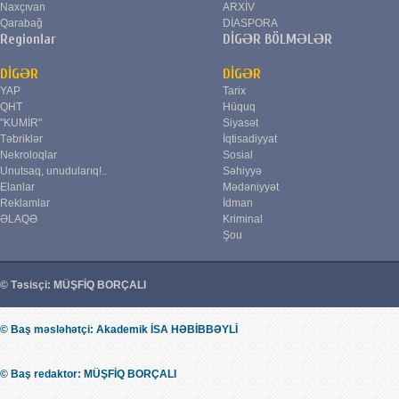
Naxçıvan
ARXİV
Qarabağ
DİASPORA
Regionlar
DİGƏR BÖLMƏLƏR
DİGƏR
DİGƏR
YAP
Tarix
QHT
Hüquq
"KUMİR"
Siyasət
Təbriklər
İqtisadiyyat
Nekroloqlar
Sosial
Unutsaq, unudularıq!..
Səhiyyə
Elanlar
Mədəniyyət
Reklamlar
İdman
ƏLAQƏ
Kriminal
Şou
© Təsisçi: MÜŞFİQ BORÇALI
© Baş məsləhətçi: Akademik İSA HƏBİBBƏYLİ
© Baş redaktor: MÜŞFİQ BORÇALI