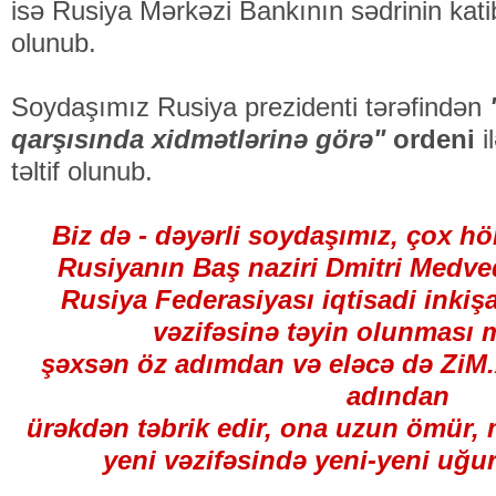
isə Rusiya Mərkəzi Bankının sədrinin katibl
olunub.
Soydaşımız Rusiya prezidenti tərəfindən
qarşısında xidmətlərinə görə"
ordeni
i
təltif olunub.
Biz də - dəyərli soydaşımız, çox hö
Rusiyanın Baş naziri Dmitri Medve
Rusiya Federasiyası iqtisadi inkiş
vəzifəsinə təyin olunması 
şəxsən öz adımdan və eləcə də ZiM.
adından
ürəkdən təbrik edir, ona uzun ömür,
yeni vəzifəsində yeni-yeni uğurl