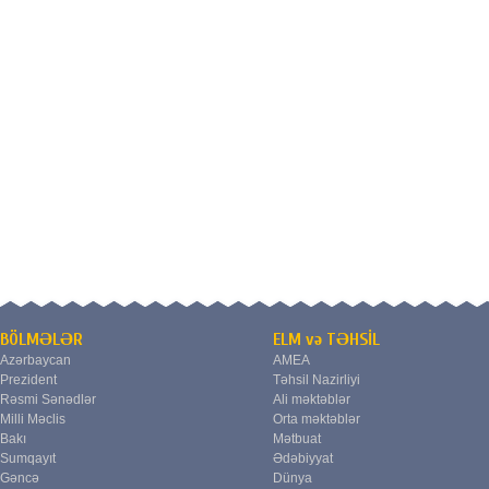
BÖLMƏLƏR
ELM və TƏHSİL
Azərbaycan
AMEA
Prezident
Təhsil Nazirliyi
Rəsmi Sənədlər
Ali məktəblər
Milli Məclis
Orta məktəblər
Bakı
Mətbuat
Sumqayıt
Ədəbiyyat
Gəncə
Dünya