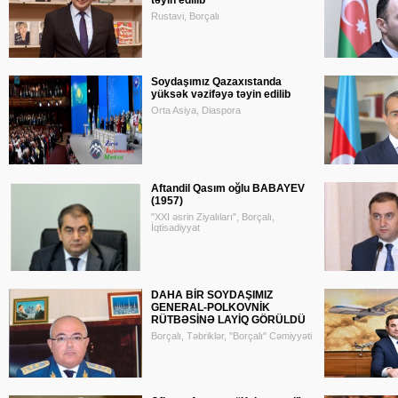
təyin edilib
Rustavi, Borçalı
Soydaşımız Qazaxıstanda
yüksək vəzifəyə təyin edilib
Orta Asiya, Diaspora
Aftandil Qasım oğlu BABAYEV
(1957)
"XXI əsrin Ziyalıları", Borçalı,
İqtisadiyyat
DAHA BİR SOYDAŞIMIZ
GENERAL-POLKOVNİK
RÜTBƏSİNƏ LAYİQ GÖRÜLDÜ
Borçalı, Təbriklər, "Borçalı" Cəmiyyəti