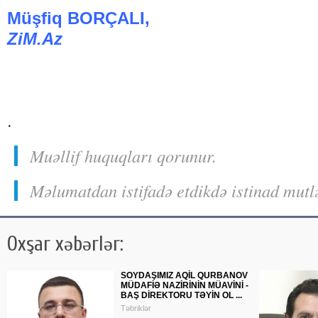
Müşfiq BORÇALI,
ZiM.Az
.
Muəllif huquqları qorunur.
Məlumatdan istifadə etdikdə istinad mutl
Oxşar xəbərlər:
SOYDAŞIMIZ AQİL QURBANOV
MÜDAFİƏ NAZİRİNİN MÜAVİNİ -
BAŞ DİREKTORU TƏYİN OL ...
Təbriklər