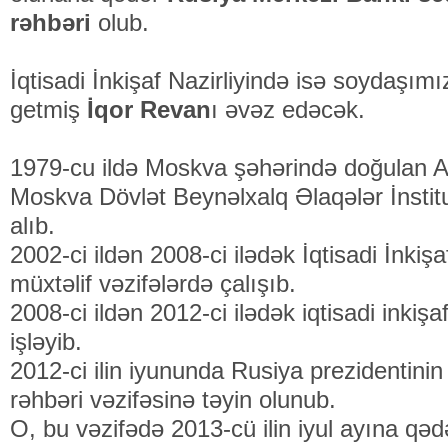
rəhbəri
olub.
İqtisadi İnkişaf Nazirliyində isə soydaşım
getmiş
İqor Revan
ı əvəz edəcək.
1979-cu ildə Moskva şəhərində doğulan Az
Moskva Dövlət Beynəlxalq Əlaqələr İnstit
alıb.
2002-ci ildən 2008-ci ilədək İqtisadi İnkişa
müxtəlif vəzifələrdə çalışıb.
2008-ci ildən 2012-ci ilədək iqtisadi inkişa
işləyib.
2012-ci ilin iyununda Rusiya prezidentini
rəhbəri vəzifəsinə təyin olunub.
O, bu vəzifədə 2013-cü ilin iyul ayına qə