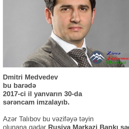
Dmitri Medvedev
bu barədə
2017-ci il yanvarın 30-da
sərəncam imzalayıb.
Azər Talıbov bu vəzifəyə təyin
olunana qədər
Rusiya Mərkəzi Bankı səd