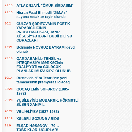
21:15
ATLAZ RZAYİ: "ÖMÜR SİRDAŞIM"
21:15
Hicran Fuad Əhmədli “ZiM.Az”
saytına redaktor təyin olunub
20:2
GÜLZAR ŞƏRİFOVANIN POETİK
YARADICILIĞININ
PROBLEMATİKASI, JANR
XÜSUSİYYƏTLƏRİ, BƏDİİ DİLİ VƏ
OBRAZLARI
17:21
Bolnisidə NOVRUZ BAYRAMI qeyd
olunub
22:16
QARDABANİdə TƏHSİL və
İNTEQRASİYA MƏRKƏZİnin
FƏALİYYƏTİ və GƏLƏCƏK
PLANLARI MÜZAKİRƏ OLUNUB
19:14
Rustavidə “Era Teatrı”nın yeni
tamaşasının premyerası olacaq
22:28
QOÇAQ EMİN SƏFƏROV (1885-
1972)
22:28
YUBİLEYİNİZ MÜBARƏK, HÖRMƏTLİ
SÜSƏN XANIM!..
20:27
VƏLİ ƏLİYEV (1927-1983)
22:19
XƏLƏFLİ SÖZÜNƏ ABİDƏ
21:9
ELŞAD HƏSƏNOV – 70…
TƏBRİKLƏR, UĞURLAR!