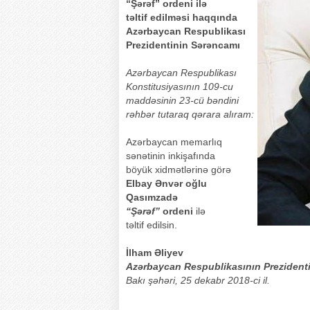
“Şərəf” ordeni ilə
təltif edilməsi haqqında
Azərbaycan Respublikası
Prezidentinin Sərəncamı
Azərbaycan Respublikası
Konstitusiyasının 109-cu
maddəsinin 23-cü bəndini
rəhbər tutaraq qərara alıram:
Azərbaycan memarlıq
sənətinin inkişafında
böyük xidmətlərinə görə
Elbay Ənvər oğlu
Qasımzadə
“Şərəf”
ordeni
ilə
təltif edilsin.
İlham Əliyev
Azərbaycan Respublikasının Prezident
Bakı şəhəri, 25 dekabr 2018-ci il.