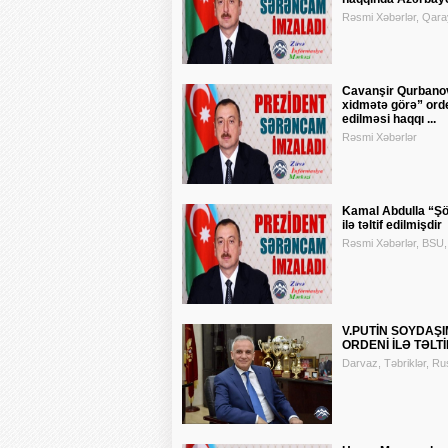
Rəsmi Xəbərlər, Qara
Cavanşir Qurbano
xidmətə görə” ordeni
edilməsi haqqı ...
Rəsmi Xəbərlər
Kamal Abdulla “Şö
ilə təltif edilmişdir
Rəsmi Xəbərlər, BSU, 
V.PUTİN SOYDAŞI
ORDENİ İLƏ TƏLTİ
Darvaz, Təbriklər, Ru