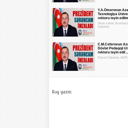
Y.A.Ömərovun Az
Texnologiya Univer
rektoru təyin edilmə
Əsas xəbər, Azərbay
Xəbərlər
C.M.Cəfərovun Az
Dövlət Pedaqoji Un
rektoru təyin edil ..
Rəsmi Xəbərlər, ADP
Rəy yazın: