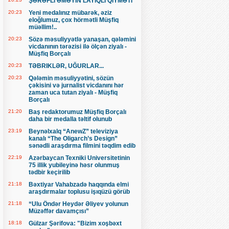
ŞƏRƏFLİ ƏMƏYİN LAYİQLİ QİYMƏTİ
20:23
Yeni medalınız mübarək, əziz
eloğlumuz, çox hörmətli Müşfiq
müəllim!..
20:23
Sözə məsuliyyətlə yanaşan, qələmini
vicdanının tərəzisi ilə ölçən ziyalı -
Müşfiq Borçalı
20:23
TƏBRIKLƏR, UĞURLAR...
20:23
Qələmin məsuliyyətini, sözün
çəkisini və jurnalist vicdanını hər
zaman uca tutan ziyalı - Müşfiq
Borçalı
21:20
Baş redaktorumuz Müşfiq Borçalı
daha bir medalla təltif olunub
23:19
Beynəlxalq “AnewZ” televiziya
kanalı “The Oligarch’s Design”
sənədli araşdırma filmini təqdim edib
22:19
Azərbaycan Texniki Universitetinin
75 illik yubileyinə həsr olunmuş
tədbir keçirilib
21:18
Bəxtiyar Vahabzadə haqqında elmi
araşdırmalar toplusu işıqüzü görüb
21:18
“Ulu Öndər Heydər Əliyev yolunun
Müzəffər davamçısı”
18:18
Gülzar Şərifova: "Bizim xoşbəxt