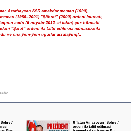
mar, Azərbaycan SSR əməkdar memarı (1990),
memarı (1989–2001) "Şöhrət" (2000) ordeni laureatı,
aqının sədri (6 noyabr 2012–ci ildən) çox hörmətli
əni “Şərəf” ordeni ilə təltif edilməsi münasibətilə
dir və ona yeni-yeni uğurlar arzulayırıq!..
əqdir.
“Şöhrət”
Əflatun Amaşovun “Şöhrət”
lməsi
ordeni ilə təltif edilməsi
an Res ...
haqqında Azərbaycan Re ...