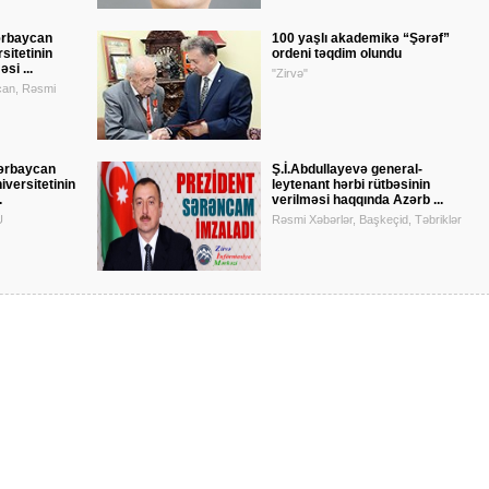
ərbaycan
100 yaşlı akademikə “Şərəf”
sitetinin
ordeni təqdim olundu
si ...
"Zirvə"
can, Rəsmi
ərbaycan
Ş.İ.Abdullayevə general-
iversitetinin
leytenant hərbi rütbəsinin
.
verilməsi haqqında Azərb ...
U
Rəsmi Xəbərlər, Başkeçid, Təbriklər