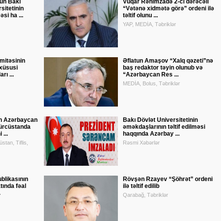
n Bakı
Vüqar Rəhimzadə 2-ci dərəcəli
sitetinin
“Vətənə xidmətə görə” ordeni ilə
si ha ...
təltif olunu ...
YAP, MEDİA, Təbriklər
mitəsinin
Əflatun Amaşov “Xalq qəzeti”nə
 xüsusi
baş redaktor təyin olunub və
rı ...
“Azərbaycan Res ...
MEDİA, Bolus, Təbriklər
n Azərbaycan
Bakı Dövlət Universitetinin
ürcüstanda
əməkdaşlarının təltif edilməsi
 ...
haqqında Azərbay ...
tan, Tiflis,
Rəsmi Xəbərlər
blikasının
Rövşən Rzayev “Şöhrət” ordeni
tında fəal
ilə təltif edilib
.
Qarabağ, Təbriklər