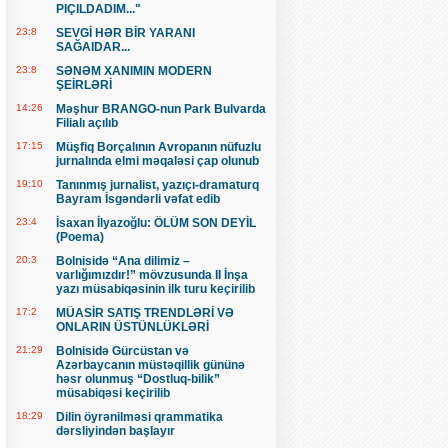
PIÇILDADIM..."
23:8
SEVGİ HƏR BİR YARANI
SAĞAIDAR...
23:8
SƏNƏM XANIMIN MODERN
ŞEİRLƏRİ
14:26
Məşhur BRANGO-nun Park Bulvarda
Filialı açılıb
17:15
Müşfiq Borçalının Avropanın nüfuzlu
jurnalında elmi məqaləsi çap olunub
19:10
Tanınmış jurnalist, yazıçı-dramaturq
Bayram İsgəndərli vəfat edib
23:4
İsaxan İlyazoğlu: ÖLÜM SON DEYİL
(Poema)
20:3
Bolnisidə “Ana dilimiz –
varlığımızdır!” mövzusunda II İnşa
yazı müsabiqəsinin ilk turu keçirilib
17:2
MÜASİR SATIŞ TRENDLƏRİ VƏ
ONLARIN ÜSTÜNLÜKLƏRİ
21:29
Bolnisidə Gürcüstan və
Azərbaycanın müstəqillik gününə
həsr olunmuş “Dostluq-bilik”
müsabiqəsi keçirilib
18:29
Dilin öyrənilməsi qrammatika
dərsliyindən başlayır