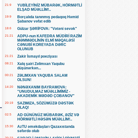
21:9
YUBİLEYİNİZ MÜBARƏK, HÖRMƏTLİ
ELŞAD MÜƏLLİM!..
19:9
Borçalıda tanınmış pedaqoq Həmid
Şabanov vəfat edib
18:6
Gülzar ŞƏRİFOVA: "Vətəni sevək"
21:21
ADPU-nun KAFEDRA MÜDİRİ RAZİM
MƏMMƏDLİNİN ELMİ MƏQALƏSİ
CƏNUBİ KOREYADA DƏRC
OLUNUB
21:21
Zakir İsmayıl poeziyası
08:21
Xalq şairi Zəlimxan Yaqubu
düşünərkən...
00:21
ZƏLIMXAN YAQUBA SALAM
OLSUN!
14:20
NƏNƏXANIM BAYRAMOVA:
"UNUDULMAZ MÜƏLLİMİMİZ -
AKADEMİK MƏDƏD ÇOBANOV"
20:19
SAZIMIZA, SÖZÜMÜZƏ DƏSTƏK
OLAQ!
02:5
AD GÜNÜNÜZ MÜBARƏK, ƏZİZ VƏ
HÖRMƏTLİ HƏSƏN MÜƏLLİM!..
15:30
AzTU əməkdaşları Qazaxıstanda
səfərdə olub
20:23