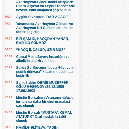
Azərbaycan-Gürcü ədəbi əlaqələri:
Dilarə Əliyeva və Leyla Eradze” adlı
növbəti elmi məqaləsi çap olunub
20:7
Aygün Yavərqızı: "DAR AĞACI"
00:1
Yasamalda Azərbaycan Əlifbası və
Azərbaycan Dili Günü münasibətilə
tədbir keçirilib
06:30
BİR ŞAM Kİ, HAQQDAN YANAR,
BAD İLƏ SÖNMƏZ
06:30
“HAQQ İNCƏLƏR, ÜZÜLMƏZ”
22:27
Camal Mustafayev: İnsanlığın və
alimliyin uca zirvəsində
22:27
Salidə Şərifovanın “Leyla Əliyevanın
poetik dünyası” kitabının təqdimatı
keçirilib
15:24
Şəhid həkim QƏRİB MÜZƏFFƏR
OĞLU HƏSƏNOV (29.12.1955 -
17.06.1992)
22:21
Müşfiq Borçalının Vyananın nüfuzlu
jurnalında daha bir elmi məqaləsi
çap olunub
15:14
Müşfiq Borçalı "MUSTAFA KEMAL
ATATÜRK" Qızıl medalı ilə təltif
olunub
23:8
RAMİLƏ ƏLİYEVA: "ADINI