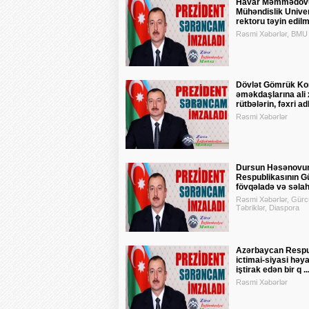
Havar Məmmədovu
Mühəndislik Univer
rektoru təyin edilmə
Rəsmi Xəbərlər, BMU
Dövlət Gömrük Ko
əməkdaşlarına ali
rütbələrin, fəxri adla
Rəsmi Xəbərlər
Dursun Həsənovu
Respublikasının G
fövqəladə və səlahi
Rəsmi Xəbərlər, Gürcüs
Təbriklər, Diaspora
Azərbaycan Respu
ictimai-siyasi həya
iştirak edən bir q ..
Rəsmi Xəbərlər