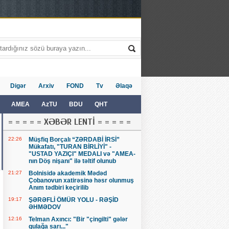
Digər
Arxiv
FOND
Tv
Əlaqə
AMEA
AzTU
BDU
QHT
= = = = = XƏBƏR LENTİ = = = = =
22:26
Müşfiq Borçalı “ZƏRDABİ İRSİ”
Mükafatı, "TURAN BİRLİYİ" -
"USTAD YAZIÇI" MEDALI və "AMEA-
nın Döş nişanı" ilə təltif olunub
21:27
Bolnisidə akademik Mədəd
Çobanovun xatirəsinə həsr olunmuş
Anım tədbiri keçirilib
19:17
ŞƏRƏFLİ ÖMÜR YOLU - RƏŞİD
ƏHMƏDOV
12:16
Telman Axıncı: "Bir "çingilti" gələr
qulağa sarı..."