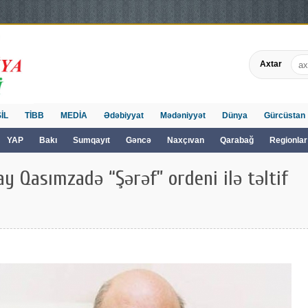
Axtar
İL
TİBB
MEDİA
Ədəbiyyat
Mədəniyyət
Dünya
Gürcüstan
YAP
Bakı
Sumqayıt
Gəncə
Naxçıvan
Qarabağ
Regionlar
 Qasımzadə “Şərəf” ordeni ilə təltif