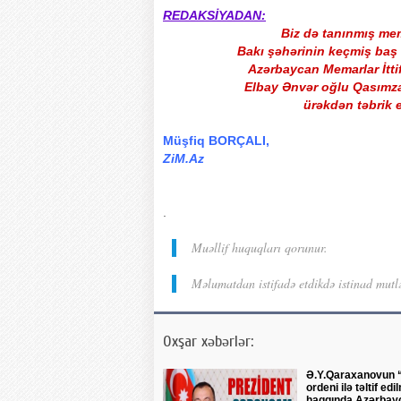
REDAKSİYADAN:
Biz də tanınmış me
Bakı şəhərinin keçmiş baş 
Azərbaycan Memarlar İttif
Elbay Ənvər oğlu Qasımzad
ürəkdən təbrik e
Müşfiq BORÇALI,
ZiM.Az
.
Muəllif huquqları qorunur.
Məlumatdan istifadə etdikdə istinad mutl
Oxşar xəbərlər:
Ə.Y.Qaraxanovun 
ordeni ilə təltif edi
haqqında Azərbayc