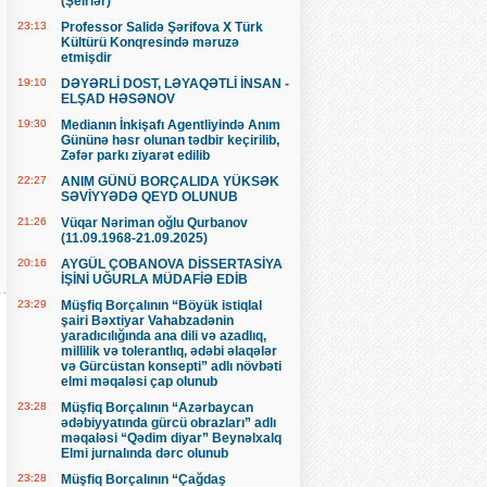
(Şeirlər)
23:13
Professor Salidə Şərifova X Türk
Kültürü Konqresində məruzə
etmişdir
19:10
DƏYƏRLİ DOST, LƏYAQƏTLİ İNSAN -
ELŞAD HƏSƏNOV
19:30
Medianın İnkişafı Agentliyində Anım
Gününə həsr olunan tədbir keçirilib,
Zəfər parkı ziyarət edilib
22:27
ANIM GÜNÜ BORÇALIDA YÜKSƏK
SƏVİYYƏDƏ QEYD OLUNUB
21:26
Vüqar Nəriman oğlu Qurbanov
(11.09.1968-21.09.2025)
20:16
AYGÜL ÇOBANOVA DİSSERTASİYA
İŞİNİ UĞURLA MÜDAFİƏ EDİB
23:29
Müşfiq Borçalının “Böyük istiqlal
şairi Bəxtiyar Vahabzadənin
yaradıcılığında ana dili və azadlıq,
millilik və tolerantlıq, ədəbi əlaqələr
və Gürcüstan konsepti” adlı növbəti
elmi məqaləsi çap olunub
23:28
Müşfiq Borçalının “Azərbaycan
ədəbiyyatında gürcü obrazları” adlı
məqaləsi “Qədim diyar” Beynəlxalq
Elmi jurnalında dərc olunub
23:28
Müşfiq Borçalının “Çağdaş