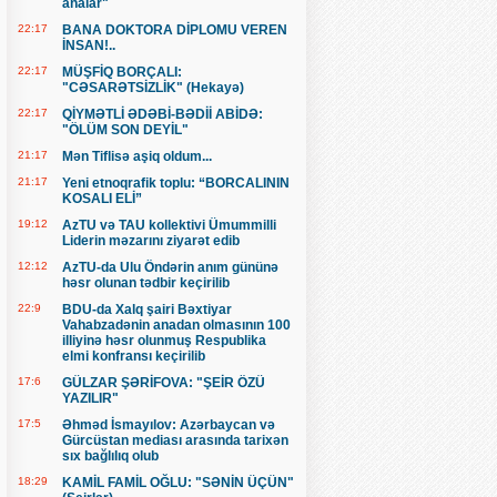
analar"
22:17
BANA DOKTORA DİPLOMU VEREN
İNSAN!..
22:17
MÜŞFİQ BORÇALI:
"CƏSARƏTSİZLİK" (Hekayə)
22:17
QİYMƏTLİ ƏDƏBİ-BƏDİİ ABİDƏ:
"ÖLÜM SON DEYİL"
21:17
Mən Tiflisə aşiq oldum...
21:17
Yeni etnoqrafik toplu: “BORCALININ
KOSALI ELİ”
19:12
AzTU və TAU kollektivi Ümummilli
Liderin məzarını ziyarət edib
12:12
AzTU-da Ulu Öndərin anım gününə
həsr olunan tədbir keçirilib
22:9
BDU-da Xalq şairi Bəxtiyar
Vahabzadənin anadan olmasının 100
illiyinə həsr olunmuş Respublika
elmi konfransı keçirilib
17:6
GÜLZAR ŞƏRİFOVA: "ŞEİR ÖZÜ
YAZILIR"
17:5
Əhməd İsmayılov: Azərbaycan və
Gürcüstan mediası arasında tarixən
sıx bağlılıq olub
18:29
KAMİL FAMİL OĞLU: "SƏNİN ÜÇÜN"