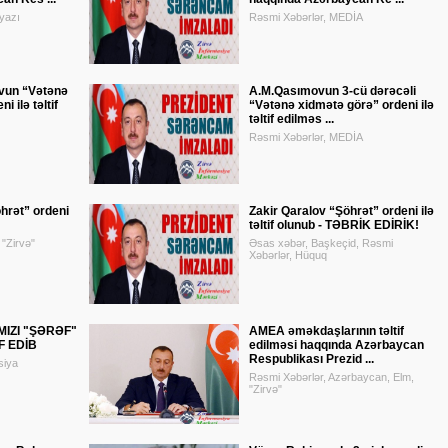
yazı
Rəsmi Xəbərlər, MEDİA
vun “Vətənə
A.M.Qasımovun 3-cü dərəcəli
 ilə təltif
“Vətənə xidmətə görə” ordeni ilə
təltif edilməs ...
Rəsmi Xəbərlər, MEDİA
hrət” ordeni
Zakir Qaralov “Şöhrət” ordeni ilə
təltif olunub - TƏBRİK EDİRİK!
"Zirvə"
Əsas xəbər, Başkeçid, Rəsmi
Xəbərlər, Hüquq
MIZI "ŞƏRƏF"
AMEA əməkdaşlarının təltif
F EDİB
edilməsi haqqında Azərbaycan
Respublikası Prezid ...
siya
Rəsmi Xəbərlər, Azərbaycan, Elm,
"Zirvə"