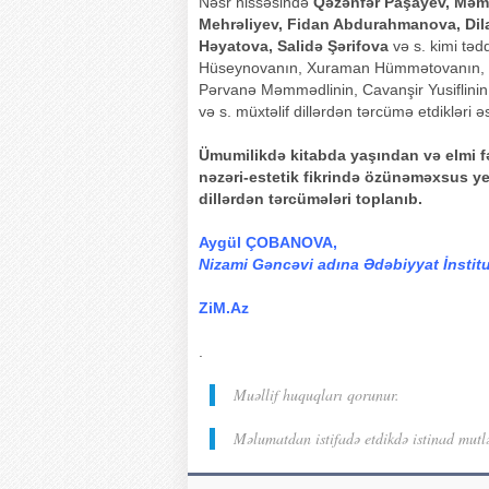
Nəsr hissəsində
Qəzənfər Paşayev, Məmm
Mehrəliyev, Fidan Abdurahmanova, Dila
Həyatova, Salidə Şərifova
və s. kimi təd
Hüseynovanın, Xuraman Hümmətovanın, X
Pərvanə Məmmədlinin, Cavanşir Yusiflini
və s. müxtəlif dillərdən tərcümə etdikləri 
Ümumilikdə kitabda yaşından və elmi fə
nəzəri-estetik fikrində özünəməxsus yeri
dillərdən tərcümələri toplanıb.
Aygül ÇOBANOVA,
Nizami Gəncəvi adına Ədəbiyyat İnstit
ZiM.Az
.
Muəllif huquqları qorunur.
Məlumatdan istifadə etdikdə istinad mutl