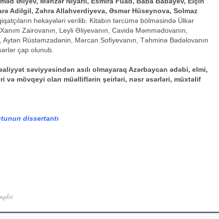
əd Əliyev, Mənzər Niyarlı, Esmira Fuad, Baba Babayev, Elçin
rə Adilgil, Zəhra Allahverdiyeva, Əsmər Hüseynova, Solmaz
qiqatçıların hekayələri verilib. Kitabın tərcümə bölməsində Ülkər
anım Zairovanın, Leyli Əliyevanın, Cavidə Məmmədovanın,
n, Aytən Rüstəmzadənin, Mərcan Sofiyevanın, Təhminə Bədəlovanın
əsərlər çap olunub.
aliyyət səviyyəsindən asılı olmayaraq Azərbaycan ədəbi, elmi,
 və mövqeyi olan müəlliflərin şeirləri, nəsr əsərləri, müxtəlif
utunun dissertantı
əqdir.