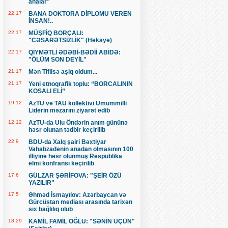
analar"
22:17
BANA DOKTORA DİPLOMU VEREN
İNSAN!..
22:17
MÜŞFİQ BORÇALI:
"CƏSARƏTSİZLİK" (Hekayə)
22:17
QİYMƏTLİ ƏDƏBİ-BƏDİİ ABİDƏ:
"ÖLÜM SON DEYİL"
21:17
Mən Tiflisə aşiq oldum...
21:17
Yeni etnoqrafik toplu: “BORCALININ
KOSALI ELİ”
19:12
AzTU və TAU kollektivi Ümummilli
Liderin məzarını ziyarət edib
12:12
AzTU-da Ulu Öndərin anım gününə
həsr olunan tədbir keçirilib
22:9
BDU-da Xalq şairi Bəxtiyar
Vahabzadənin anadan olmasının 100
illiyinə həsr olunmuş Respublika
elmi konfransı keçirilib
17:6
GÜLZAR ŞƏRİFOVA: "ŞEİR ÖZÜ
YAZILIR"
17:5
Əhməd İsmayılov: Azərbaycan və
Gürcüstan mediası arasında tarixən
sıx bağlılıq olub
18:29
KAMİL FAMİL OĞLU: "SƏNİN ÜÇÜN"