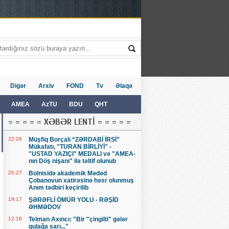
Digər
Arxiv
FOND
Tv
Əlaqə
AMEA
AzTU
BDU
QHT
= = = = = XƏBƏR LENTİ = = = = =
22:26
Müşfiq Borçalı “ZƏRDABİ İRSİ”
Mükafatı, "TURAN BİRLİYİ" -
"USTAD YAZIÇI" MEDALI və "AMEA-
nın Döş nişanı" ilə təltif olunub
21:27
Bolnisidə akademik Mədəd
Çobanovun xatirəsinə həsr olunmuş
Anım tədbiri keçirilib
19:17
ŞƏRƏFLİ ÖMÜR YOLU - RƏŞİD
ƏHMƏDOV
12:16
Telman Axıncı: "Bir "çingilti" gələr
qulağa sarı..."