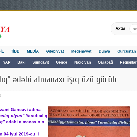
Axtar
İL
TİBB
MEDİA
Ədəbiyyat
Mədəniyyət
Dünya
Gürcüstan
YAP
Bakı
Sumqayıt
Gəncə
Naxçıvan
Qarabağ
Regionlar
lıq” ədəbi almanaxı işıq üzü görüb
9
izami Gəncəvi adına
slıq plyus”
Yaradıcılıq
ıq”
ədəbi almanaxının
 04 iyul 2019-cu il