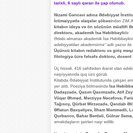
tarixli, 6 saylı qərarı ilə çap olunub.
Nizami Gəncəvi adına Ədəbiyyat İnstit
İctimaiyyətlə əlaqələr şöbəsi
ndən ZiM.Az-
kitabın ideya və ön sözünün müəllifi Ə
direktoru, akademik İsa Həbibbəyli
dir.
Ədəbi almanax akademik İsa Həbibbəylin
ədəbiyyatdan akademizmə”
adlı yazısı ilə 
Üçüncü kitabın redaktoru və giriş məqa
filologiya üzrə fəlsəfə doktoru, dosent
Üç hissəli, 416 səhifədən ibarət olan ədəb
nəşriyyatında işıq üzü görüb.
Kitabda Ədəbiyyat İnstitutunda çalışan əmə
yer alıb. Poeziya bölməsində
İsa Həbibbə
Dadaşzadə, Qasım Qasımzadə, Atif Zeyna
Vüqar Əhməd, Mərziyyə Nəcəfova, Fərid
Tağısoy, Qürbət Mirzəzadə, Qəndab Əli
Əflatun Baxşəliyev, İlham Məmmədli, L
Qurbanov, Bahar Bərdəli, Gülnar Səma, 
əməkdaşların şeirləri nəşr edilib.