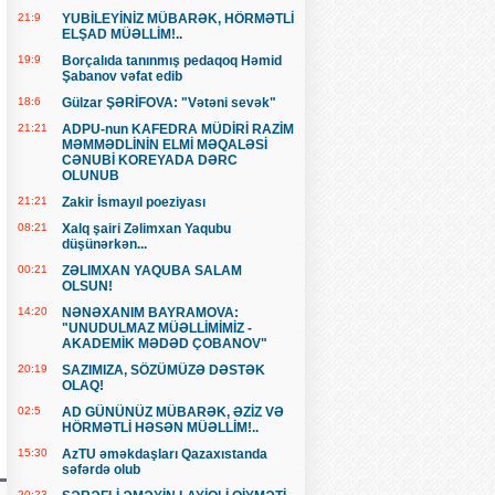
21:9
YUBİLEYİNİZ MÜBARƏK, HÖRMƏTLİ
ELŞAD MÜƏLLİM!..
19:9
Borçalıda tanınmış pedaqoq Həmid
Şabanov vəfat edib
18:6
Gülzar ŞƏRİFOVA: "Vətəni sevək"
21:21
ADPU-nun KAFEDRA MÜDİRİ RAZİM
MƏMMƏDLİNİN ELMİ MƏQALƏSİ
CƏNUBİ KOREYADA DƏRC
OLUNUB
21:21
Zakir İsmayıl poeziyası
08:21
Xalq şairi Zəlimxan Yaqubu
düşünərkən...
00:21
ZƏLIMXAN YAQUBA SALAM
OLSUN!
14:20
NƏNƏXANIM BAYRAMOVA:
"UNUDULMAZ MÜƏLLİMİMİZ -
AKADEMİK MƏDƏD ÇOBANOV"
20:19
SAZIMIZA, SÖZÜMÜZƏ DƏSTƏK
OLAQ!
02:5
AD GÜNÜNÜZ MÜBARƏK, ƏZİZ VƏ
HÖRMƏTLİ HƏSƏN MÜƏLLİM!..
15:30
AzTU əməkdaşları Qazaxıstanda
səfərdə olub
20:23