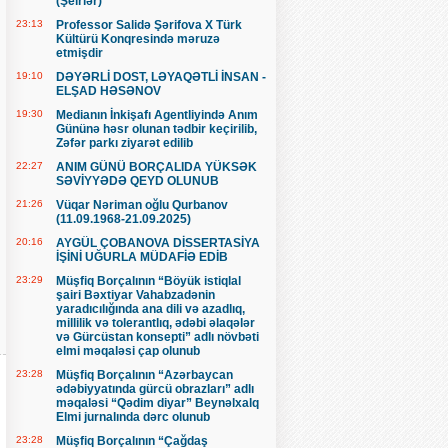
(Şeirlər)
23:13
Professor Salidə Şərifova X Türk
Kültürü Konqresində məruzə
etmişdir
19:10
DƏYƏRLİ DOST, LƏYAQƏTLİ İNSAN -
ELŞAD HƏSƏNOV
19:30
Medianın İnkişafı Agentliyində Anım
Gününə həsr olunan tədbir keçirilib,
Zəfər parkı ziyarət edilib
22:27
ANIM GÜNÜ BORÇALIDA YÜKSƏK
SƏVİYYƏDƏ QEYD OLUNUB
21:26
Vüqar Nəriman oğlu Qurbanov
(11.09.1968-21.09.2025)
20:16
AYGÜL ÇOBANOVA DİSSERTASİYA
İŞİNİ UĞURLA MÜDAFİƏ EDİB
23:29
Müşfiq Borçalının “Böyük istiqlal
şairi Bəxtiyar Vahabzadənin
yaradıcılığında ana dili və azadlıq,
millilik və tolerantlıq, ədəbi əlaqələr
və Gürcüstan konsepti” adlı növbəti
elmi məqaləsi çap olunub
23:28
Müşfiq Borçalının “Azərbaycan
ədəbiyyatında gürcü obrazları” adlı
məqaləsi “Qədim diyar” Beynəlxalq
Elmi jurnalında dərc olunub
23:28
Müşfiq Borçalının “Çağdaş