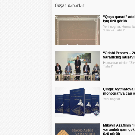
Oxşar xəbərlər:
“Qoşa qanad” ədə
işıq üzü görüb
Yeni nəşrlər, Humanita
"Elm və Təhsil"
“Ədəbi Proses – 2
yaradıcılıq müşavi
Humanitar elmlər, "Zir
Təhsil"
Çingiz Aytmatova
monoqrafiya çap o
Yeni nəşrlər
Mikayıl Azaflının “
yaranıbdı qəm çəkə
üzü görüb