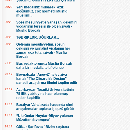
ŞƏRƏFLİ ƏMƏYİN LAYİQLİ QİYMƏTİ
20:23
Yeni medalınız mübarək, əziz
eloğlumuz, çox hörmətli Müşfiq
müəllim!..
20:23
Sözə məsuliyyətlə yanaşan, qələmini
vicdanının tərəzisi ilə ölçən ziyalı -
Müşfiq Borçalı
20:23
TƏBRIKLƏR, UĞURLAR...
20:23
Qələmin məsuliyyətini, sözün
çəkisini və jurnalist vicdanını hər
zaman uca tutan ziyalı - Müşfiq
Borçalı
21:20
Baş redaktorumuz Müşfiq Borçalı
daha bir medalla təltif olunub
23:19
Beynəlxalq “AnewZ” televiziya
kanalı “The Oligarch’s Design”
sənədli araşdırma filmini təqdim edib
22:19
Azərbaycan Texniki Universitetinin
75 illik yubileyinə həsr olunmuş
tədbir keçirilib
21:18
Bəxtiyar Vahabzadə haqqında elmi
araşdırmalar toplusu işıqüzü görüb
21:18
“Ulu Öndər Heydər Əliyev yolunun
Müzəffər davamçısı”
18:18
Gülzar Şərifova: "Bizim xoşbəxt