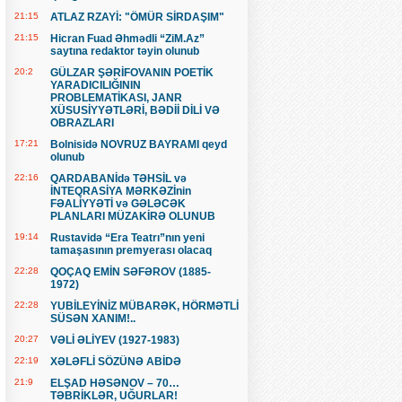
21:15
ATLAZ RZAYİ: "ÖMÜR SİRDAŞIM"
21:15
Hicran Fuad Əhmədli “ZiM.Az”
saytına redaktor təyin olunub
20:2
GÜLZAR ŞƏRİFOVANIN POETİK
YARADICILIĞININ
PROBLEMATİKASI, JANR
XÜSUSİYYƏTLƏRİ, BƏDİİ DİLİ VƏ
OBRAZLARI
17:21
Bolnisidə NOVRUZ BAYRAMI qeyd
olunub
22:16
QARDABANİdə TƏHSİL və
İNTEQRASİYA MƏRKƏZİnin
FƏALİYYƏTİ və GƏLƏCƏK
PLANLARI MÜZAKİRƏ OLUNUB
19:14
Rustavidə “Era Teatrı”nın yeni
tamaşasının premyerası olacaq
22:28
QOÇAQ EMİN SƏFƏROV (1885-
1972)
22:28
YUBİLEYİNİZ MÜBARƏK, HÖRMƏTLİ
SÜSƏN XANIM!..
20:27
VƏLİ ƏLİYEV (1927-1983)
22:19
XƏLƏFLİ SÖZÜNƏ ABİDƏ
21:9
ELŞAD HƏSƏNOV – 70…
TƏBRİKLƏR, UĞURLAR!