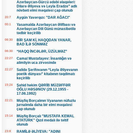
Azərbaycan-Gürcü ədəbi əlaqələri:
Dilarə Əliyeva və Leyla Eradze” adlı
növbəti elmi məqaləsi çap olunub
20:7
Aygün Yavərqızı: "DAR AĞACI"
00:1
Yasamalda Azərbaycan Əlifbası və
Azərbaycan Dili Günü münasibətilə
tədbir keçirilib
06:30
BİR ŞAM Kİ, HAQQDAN YANAR,
BAD İLƏ SÖNMƏZ
06:30
“HAQQ İNCƏLƏR, ÜZÜLMƏZ”
22:27
Camal Mustafayev: İnsanlığın və
alimliyin uca zirvəsində
22:27
Salidə Şərifovanın “Leyla Əliyevanın
poetik dünyası” kitabının təqdimatı
keçirilib
15:24
Şəhid həkim QƏRİB MÜZƏFFƏR
OĞLU HƏSƏNOV (29.12.1955 -
17.06.1992)
22:21
Müşfiq Borçalının Vyananın nüfuzlu
jurnalında daha bir elmi məqaləsi
çap olunub
15:14
Müşfiq Borçalı "MUSTAFA KEMAL
ATATÜRK" Qızıl medalı ilə təltif
olunub
23:8
RAMİLƏ ƏLİYEVA: "ADINI