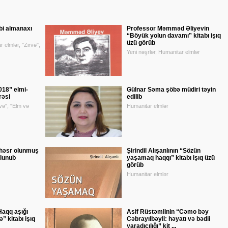
bi almanaxı
Professor Məmməd Əliyevin
“Böyük yolun davamı” kitabı işıq
üzü görüb
r elmlər, "Zirvə",
Yeni nəşrlər, Humanitar elmlər
018” elmi-
Gülnar Səma şöbə müdiri təyin
rəsi
edilib
və", "Elm və
Humanitar elmlər
 həsr olunmuş
Şirindil Alışanlının “Sözün
lunub
yaşamaq haqqı” kitabı işıq üzü
görüb
Humanitar elmlər
Haqq aşığı
Asif Rüstəmlinin “Cəmo bəy
” kitabı işıq
Cəbrayılbəyli: həyatı və bədii
yaradıcılığı” kit ...