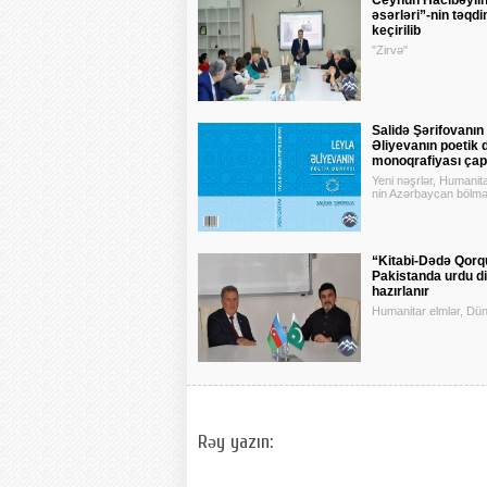
Ceyhun Hacıbəylin
əsərləri”-nin təqd
keçirilib
"Zirvə"
Salidə Şərifovanın
Əliyevanın poetik 
monoqrafiyası çap 
Yeni nəşrlər, Humanita
nin Azərbaycan bölmə
“Kitabi-Dədə Qorq
Pakistanda urdu di
hazırlanır
Humanitar elmlər, Dü
Rəy yazın: