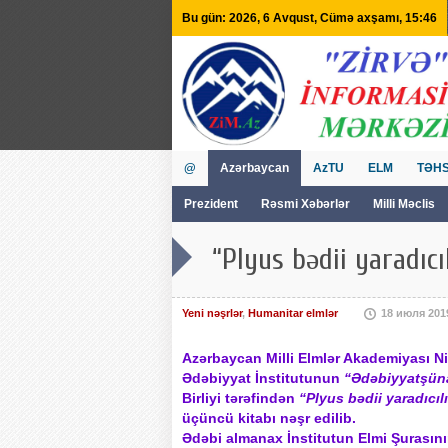
Bu gün: 2026, 6 Avqust, Cümə axşamı, 15:46
@
Azərbaycan
AzTU
ELM
TƏHS
Prezident
Rəsmi Xəbərlər
Milli Məclis
GVİİM
Tv
“Plyus bədii yaradıcı
Yeni nəşrlər
,
Humanitar elmlər
18 июля 201
Azərbaycan Milli Elmlər Akademiyası N
Ədəbiyyat İnstitutunun
“Ədəbiyyatşüna
Birliyi tərəfindən
“Plyus bədii yaradıcıl
üçüncü kitabı nəşr edilib.
Ədəbi almanax İnstitutun Elmi Şurasının