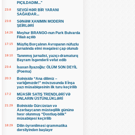
PIÇILDADIM..."
23:8
SEVGİ HƏR BİR YARANI
SAĞAIDAR...
23:8
SƏNƏM XANIMIN MODERN
ŞEİRLƏRİ
14:26
Məşhur BRANGO-nun Park Bulvarda
Filialı açılıb
17:15
Müşfiq Borçalının Avropanın nüfuzlu
jurnalında elmi məqaləsi çap olunub
19:10
Tanınmış jurnalist, yazıçı-dramaturq
Bayram İsgəndərli vəfat edib
23:4
İsaxan İlyazoğlu: ÖLÜM SON DEYİL
(Poema)
20:3
Bolnisidə “Ana dilimiz –
varlığımızdır!” mövzusunda II İnşa
yazı müsabiqəsinin ilk turu keçirilib
17:2
MÜASİR SATIŞ TRENDLƏRİ VƏ
ONLARIN ÜSTÜNLÜKLƏRİ
21:29
Bolnisidə Gürcüstan və
Azərbaycanın müstəqillik gününə
həsr olunmuş “Dostluq-bilik”
müsabiqəsi keçirilib
18:29
Dilin öyrənilməsi qrammatika
dərsliyindən başlayır