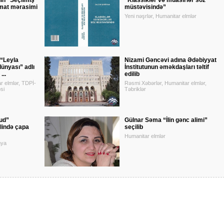
in “Seçilmiş
“Klassiklər və müasirlər söz
imat mərasimi
müstəvisində”
Yeni nəşrlər, Humanitar elmlər
 “Leyla
Nizami Gəncəvi adına Ədəbiyyat
dünyası” adlı
İnstitutunun əməkdaşları təltif
...
edilib
r elmlər, TDPİ-
Rəsmi Xəbərlər, Humanitar elmlər,
si
Təbriklər
ud”
Gülnar Səma “İlin gənc alimi”
lində çapa
seçilib
Humanitar elmlər
nya