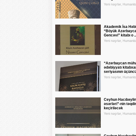
Yeni nəşrlər, Humanita
Akademik İsa Həbi
“Böyük Azərbaycan
Gəncəvi” kitabı o ..
Yeni nəşrlər, Humanita
“Azərbaycan müha
ədəbiyyatı kitabxa
seriyasının üçüncü c
Yeni nəşrlər, Humanita
Ceyhun Hacıbəylin
əsərləri”-nin təqd
keçiriləcək
Yeni nəşrlər, Humanita