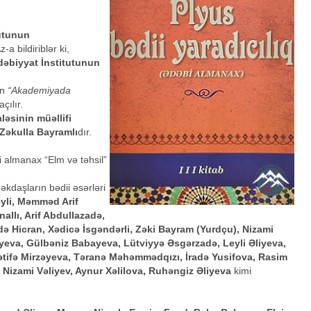
utunun
a bildiriblər ki,
dəbiyyat İnstitutunun
in
“Akademiyada
açılır.
ləsinin müəllifi
 Zəkulla Bayramlı
dır.
i almanax “Elm və təhsil”
kdaşların bədii əsərləri
yli, Məmməd Arif
llı, Arif Abdullazadə,
ə Hicran, Xədicə İsgəndərli, Zəki Bayram (Yurdçu), Nizami
yeva, Gülbəniz Babayeva, Lütviyyə Əsgərzadə, Leyli Əliyeva,
ətifə Mirzəyeva, Təranə Məhəmmədqızı, İradə Yusifova, Rasim
Nizami Vəliyev, Aynur Xəlilova, Ruhəngiz Əliyeva
kimi