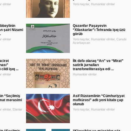
r elmlər
Yeni nəşrlər, Humanitar elmlər
bbəylinin
Qəzənfər Paşayevin
 şairi Nizami
“Xilaskarlar”ı Tehranda işıq üzü
.
görüb
r elmlər
Yeni nəşrlər, Humanitar elmlər, Cənubi
Azərbaycan
cirət
İlk dəfə olaraq “Arı” və “Mirat”
nası”
satirik jurnalları
ildi işıq ...
transfoneliterasiya edi ...
r elmlər
Humanitar elmlər
in “Seçilmiş
Asif Rüstəmlinin “Cümhuriyyət
imat mərasimi
məfkürəsi” adlı yeni kitabı çap
olunub
r elmlər, Elanlar
Yeni nəşrlər, Humanitar elmlər