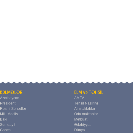
BÖLMƏLƏR
ELM və TƏHSİL
Azərbaycan
AMEA
Prezident
Təhsil Nazirliyi
Rəsmi Sənədlər
Ali məktəblər
Milli Məclis
Orta məktəblər
Bakı
Mətbuat
Sumqayıt
Ədəbiyyat
Gəncə
Dünya