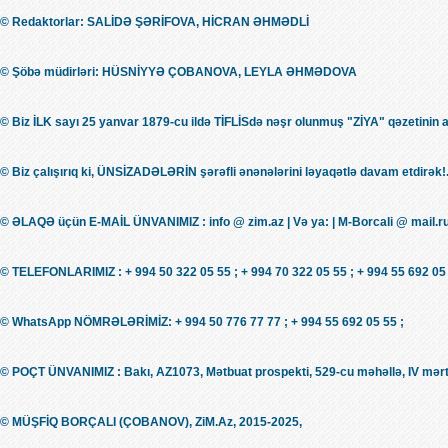
© Redaktorlar: SALİDƏ ŞƏRİFOVA, HİCRAN ƏHMƏDLİ
© Şöbə müdirləri: HÜSNİYYƏ ÇOBANOVA, LEYLA ƏHMƏDOVA
© Biz İLK sayı 25 yanvar 1879-cu ildə TİFLİSdə nəşr olunmuş "ZİYA" qəzetinin 
© Biz çalışırıq ki, ÜNSİZADƏLƏRİN şərəfli ənənələrini ləyaqətlə davam etdirək!.
© ƏLAQƏ üçün E-MAİL ÜNVANIMIZ : info @ zim.az | Və ya: | M-Borcali @ mail.r
© TELEFONLARIMIZ : + 994 50 322 05 55 ; + 994 70 322 05 55 ; + 994 55 692 05 
© WhatsApp NÖMRƏLƏRİMİZ: + 994 50 776 77 77 ; + 994 55 692 05 55 ;
© POÇT ÜNVANIMIZ : Bakı, AZ1073, Mətbuat prospekti, 529-cu məhəllə, IV mərt
© MÜŞFİQ BORÇALI (ÇOBANOV), ZiM.Az, 2015-2025,