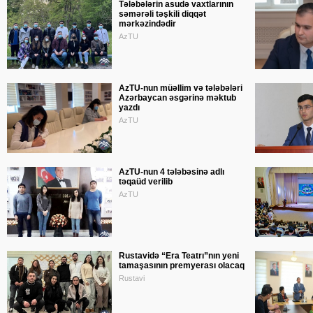
Tələbələrin asudə vaxtlarının
səmərəli təşkili diqqət
mərkəzindədir
AzTU
AzTU-nun müəllim və tələbələri
Azərbaycan əsgərinə məktub
yazdı
AzTU
AzTU-nun 4 tələbəsinə adlı
təqaüd verilib
AzTU
Rustavidə “Era Teatrı”nın yeni
tamaşasının premyerası olacaq
Rustavi