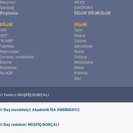
Naxçıvan
ARXİV
Qarabağ
DİASPORA
Regionlar
DİGƏR BÖLMƏLƏR
DİGƏR
DİGƏR
YAP
Tarix
QHT
Hüquq
"KUMİR"
Siyasət
Təbriklər
İqtisadiyyat
Nekroloqlar
Sosial
Unutsaq, unudularıq!..
Səhiyyə
Elanlar
Mədəniyyət
Reklamlar
İdman
ƏLAQƏ
Kriminal
Şou
© Təsisçi: MÜŞFİQ BORÇALI
© Baş məsləhətçi: Akademik İSA HƏBİBBƏYLİ
© Baş redaktor: MÜŞFİQ BORÇALI