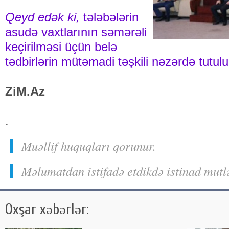
Qeyd edək ki,
tələbələrin
asudə vaxtlarının səmərəli
keçirilməsi üçün belə
tədbirlərin mütəmadi təşkili nəzərdə tutulu
ZiM.Az
.
Muəllif huquqları qorunur.
Məlumatdan istifadə etdikdə istinad mutl
Oxşar xəbərlər: