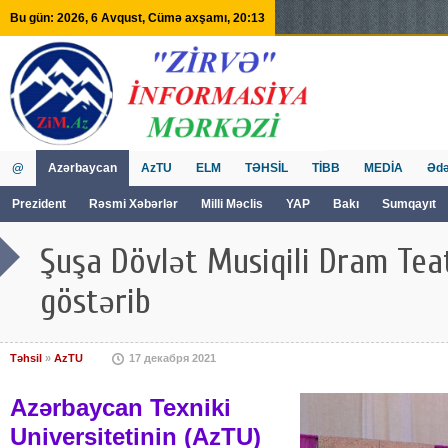
Bu gün: 2026, 6 Avqust, Cümə axşamı, 20:13
@
Azərbaycan
AzTU
ELM
TƏHSİL
TİBB
MEDİA
Ədə
Prezident
Rəsmi Xəbərlər
Milli Məclis
YAP
Bakı
Sumqayıt
GVİİM
Tv
Şuşa Dövlət Musiqili Dram Te
göstərib
Təhsil
»
AzTU
17 декабря 2021
Azərbaycan Texniki
Universitetinin (AzTU)