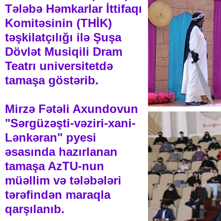
Tələbə Həmkarlar İttifaqı
Komitəsinin (THİK)
təşkilatçılığı ilə Şuşa
Dövlət Musiqili Dram
Teatrı universitetdə
tamaşa göstərib.
Mirzə Fətəli Axundovun
"Sərgüzəşti-vəziri-xani-
Lənkəran" pyesi
əsasında hazırlanan
tamaşa AzTU-nun
müəllim və tələbələri
tərəfindən maraqla
qarşılanıb.