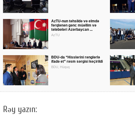
AzTU-nun təhsildə və elmdə
fərqlənən gənc müəllim və
tələbələri Azərbaycan ...
AzTU
BDU-da “Hisslərini rənglərlə
ifadə et” rəsm sərgisi keçirildi
BDU, Hüquq
Rəy yazın: