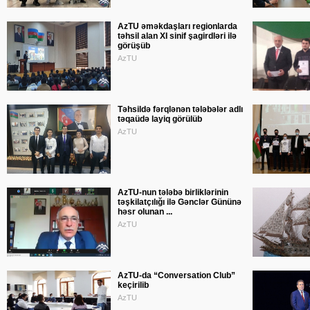
AzTU əməkdaşları regionlarda
təhsil alan XI sinif şagirdləri ilə
görüşüb
AzTU
Təhsildə fərqlənən tələbələr adlı
təqaüdə layiq görülüb
AzTU
AzTU-nun tələbə birliklərinin
təşkilatçılığı ilə Gənclər Gününə
həsr olunan ...
AzTU
AzTU-da “Conversation Club”
keçirilib
AzTU