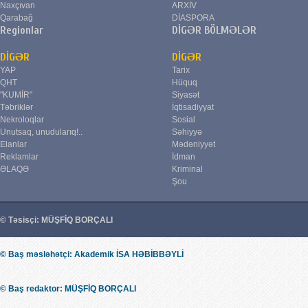
Naxçıvan
ARXİV
Qarabağ
DİASPORA
Regionlar
DİGƏR BÖLMƏLƏR
DİGƏR
DİGƏR
YAP
Tarix
QHT
Hüquq
"KUMİR"
Siyasət
Təbriklər
İqtisadiyyat
Nekroloqlar
Sosial
Unutsaq, unudularıq!..
Səhiyyə
Elanlar
Mədəniyyət
Reklamlar
İdman
ƏLAQƏ
Kriminal
Şou
© Təsisçi: MÜŞFİQ BORÇALI
© Baş məsləhətçi: Akademik İSA HƏBİBBƏYLİ
© Baş redaktor: MÜŞFİQ BORÇALI