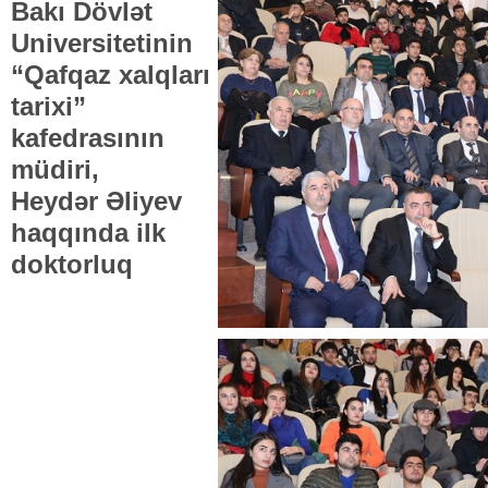
Bakı Dövlət
Universitetinin
“Qafqaz xalqları
tarixi”
kafedrasının
müdiri,
Heydər Əliyev
haqqında ilk
doktorluq