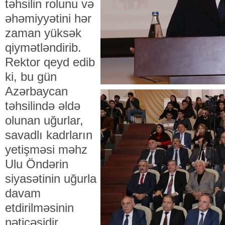
təhsilin rolunu və
əhəmiyyətini hər
zaman yüksək
qiymətləndirib.
Rektor qeyd edib
ki, bu gün
Azərbaycan
təhsilində əldə
olunan uğurlar,
savadlı kadrların
yetişməsi məhz
Ulu Öndərin
siyasətinin uğurla
davam
etdirilməsinin
nəticəsidir.