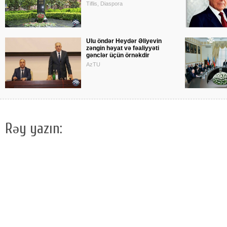
Tiflis, Diaspora
Ulu öndər Heydər Əliyevin
zəngin həyat və fəaliyyəti
gənclər üçün örnəkdir
AzTU
Rəy yazın: