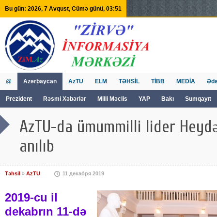
Bu gün: 2026, 7 Avqust, Cümə günü, 03:51
@
Azərbaycan
AzTU
ELM
TƏHSİL
TİBB
MEDİA
Ədə
Prezident
Rəsmi Xəbərlər
Milli Məclis
YAP
Bakı
Sumqayıt
GVİİM
Tv
AzTU-da ümummilli lider Heydə
anılıb
Təhsil
»
AzTU
11 декабря 2019
2019-cu il
dekabrın 11-də