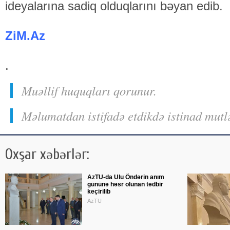
ideyalarına sadiq olduqlarını bəyan edib.
ZiM.Az
.
Muəllif huquqları qorunur.
Məlumatdan istifadə etdikdə istinad mutl
Oxşar xəbərlər:
AzTU-da Ulu Öndərin anım
gününə həsr olunan tədbir
keçirilib
AzTU