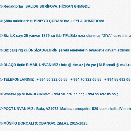
© Redaktorlar: SALİDƏ ŞƏRİFOVA, HİCRAN ƏHMƏDLİ
© Şöbə müdirləri: HÜSNİYYƏ ÇOBANOVA, LEYLA ƏHMƏDOVA
© Biz İLK sayı 25 yanvar 1879-cu ildə TİFLİSdə nəşr olunmuş "ZİYA" qəzetinin 
© Biz çalışırıq ki, ÜNSİZADƏLƏRİN şərəfli ənənələrini ləyaqətlə davam etdirək!.
© ƏLAQƏ üçün E-MAİL ÜNVANIMIZ : info @ zim.az | Və ya: | M-Borcali @ mail.r
© TELEFONLARIMIZ : + 994 50 322 05 55 ; + 994 70 322 05 55 ; + 994 55 692 05 
© WhatsApp NÖMRƏLƏRİMİZ: + 994 50 776 77 77 ; + 994 55 692 05 55 ;
© POÇT ÜNVANIMIZ : Bakı, AZ1073, Mətbuat prospekti, 529-cu məhəllə, IV mərt
© MÜŞFİQ BORÇALI (ÇOBANOV), ZiM.Az, 2015-2025,