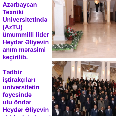
Azərbaycan
Texniki
Universitetində
(AzTU)
ümummilli lider
Heydər Əliyevin
anım mərasimi
keçirilib.
Tədbir
iştirakçıları
universitetin
foyesində
ulu öndər
Heydər Əliyevin