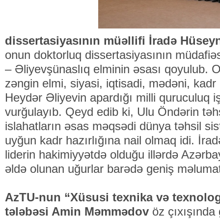
dissertasiyasının müəllifi İradə Hüsey
onun doktorluq dissertasiyasının müdafiəsi
– Əliyevşünaslıq elminin əsası qoyulub.
zəngin elmi, siyasi, iqtisadi, mədəni, kadr
Heydər Əliyevin apardığı milli quruculuq i
vurğulayıb. Qeyd edib ki, Ulu Öndərin təh
islahatların əsas məqsədi dünya təhsil sis
uyğun kadr hazırlığına nail olmaq idi. İ
liderin hakimiyyətdə olduğu illərdə Azər
əldə olunan uğurlar barədə geniş məlumat
AzTU-nun “Xüsusi texnika və texnolog
tələbəsi Amin Məmmədov
öz çıxışında 