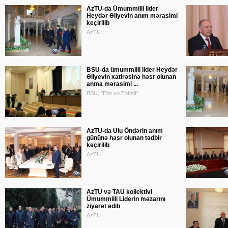
AzTU-da Ümummilli lider
Heydər Əliyevin anım mərasimi
keçirilib
AzTU
BSU-da ümummilli lider Heydər
Əliyevin xatirəsinə həsr olunan
anma mərasimi ...
BSU, "Elm və Təhsil"
AzTU-da Ulu Öndərin anım
gününə həsr olunan tədbir
keçirilib
AzTU
AzTU və TAU kollektivi
Ümummilli Liderin məzarını
ziyarət edib
AzTU