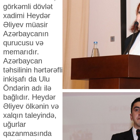
görkəmli dövlət
xadimi Heydər
Əliyev müasir
Azərbaycanın
qurucusu və
memarıdır.
Azərbaycan
təhsilinin hərtərəfli
inkişafı da Ulu
Öndərin adı ilə
bağlıdır. Heydər
Əliyev ölkənin və
xalqın taleyində,
uğurlar
qazanmasında