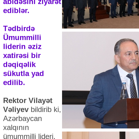
abidəsini ziyarət
ediblər.
Tədbirdə
Ümummilli
liderin əziz
xatirəsi bir
dəqiqəlik
sükutla yad
edilib.
Rektor Vilayət
Vəliyev
bildirib ki,
Azərbaycan
xalqının
ümummilli lideri,