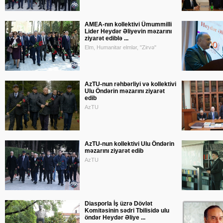
AMEA-nın kollektivi Ümummilli
Lider Heydər Əliyevin məzarını
ziyarət ediblə ...
Elm, Humanitar elmlər, "Zirvə"
AzTU-nun rəhbərliyi və kollektivi
Ulu Öndərin məzarını ziyarət
edib
AzTU
AzTU-nun kollektivi Ulu Öndərin
məzarını ziyarət edib
AzTU
Diasporla İş üzrə Dövlət
Komitəsinin sədri Tbilisidə ulu
öndər Heydər Əliye ...