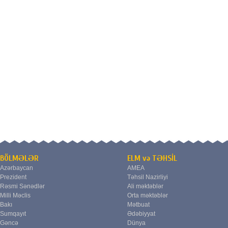
BÖLMƏLƏR
ELM və TƏHSİL
Azərbaycan
AMEA
Prezident
Təhsil Nazirliyi
Rəsmi Sənədlər
Ali məktəblər
Milli Məclis
Orta məktəblər
Bakı
Mətbuat
Sumqayıt
Ədəbiyyat
Gəncə
Dünya