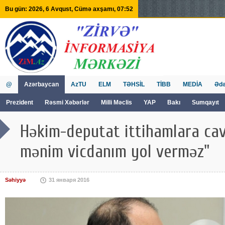
Bu gün: 2026, 6 Avqust, Cümə axşamı, 07:52
@
Azərbaycan
AzTU
ELM
TƏHSİL
TİBB
MEDİA
Ədə
Prezident
Rəsmi Xəbərlər
Milli Məclis
YAP
Bakı
Sumqayıt
GVİİM
Tv
Həkim-deputat ittihamlara cav
mənim vicdanım yol verməz"
Səhiyyə
31 января 2016