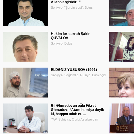
Allah vergisidir..."
Səhiyyə, "Şərqin səsi", Bolus
Həkim lor-cərrah Şakir
QUVALOV
Səhiyyə, Bolus
ELDƏNİZ YUSUBOV (1991)
Səhiyyə, Sağlamlıq, Rusiya, Başkeçid
Əli Əhmədovun oğlu Fikrət
Əhmədov: “Atam həmişə deyib
ki, haqqını tələb et. ...
YAP, Səhiyyə, Qərbi Azərbaycan