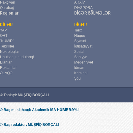
Naxçıvan
ARXİV
Qarabağ
DİASPORA
Regionlar
DİGƏR BÖLMƏLƏR
DİGƏR
DİGƏR
YAP
Tarix
QHT
Hüquq
"KUMİR"
Siyasət
Təbriklər
İqtisadiyyat
Nekroloqlar
Sosial
Unutsaq, unudularıq!..
Səhiyyə
Elanlar
Mədəniyyət
Reklamlar
İdman
ƏLAQƏ
Kriminal
Şou
© Təsisçi: MÜŞFİQ BORÇALI
© Baş məsləhətçi: Akademik İSA HƏBİBBƏYLİ
© Baş redaktor: MÜŞFİQ BORÇALI