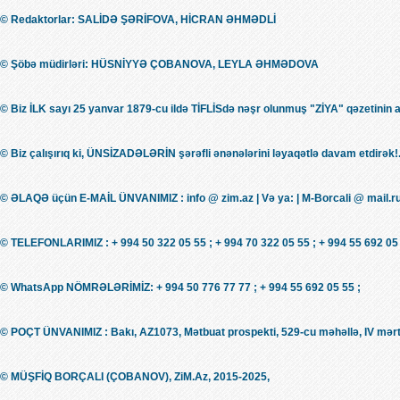
© Redaktorlar: SALİDƏ ŞƏRİFOVA, HİCRAN ƏHMƏDLİ
© Şöbə müdirləri: HÜSNİYYƏ ÇOBANOVA, LEYLA ƏHMƏDOVA
© Biz İLK sayı 25 yanvar 1879-cu ildə TİFLİSdə nəşr olunmuş "ZİYA" qəzetinin 
© Biz çalışırıq ki, ÜNSİZADƏLƏRİN şərəfli ənənələrini ləyaqətlə davam etdirək!.
© ƏLAQƏ üçün E-MAİL ÜNVANIMIZ : info @ zim.az | Və ya: | M-Borcali @ mail.r
© TELEFONLARIMIZ : + 994 50 322 05 55 ; + 994 70 322 05 55 ; + 994 55 692 05 
© WhatsApp NÖMRƏLƏRİMİZ: + 994 50 776 77 77 ; + 994 55 692 05 55 ;
© POÇT ÜNVANIMIZ : Bakı, AZ1073, Mətbuat prospekti, 529-cu məhəllə, IV mərt
© MÜŞFİQ BORÇALI (ÇOBANOV), ZiM.Az, 2015-2025,