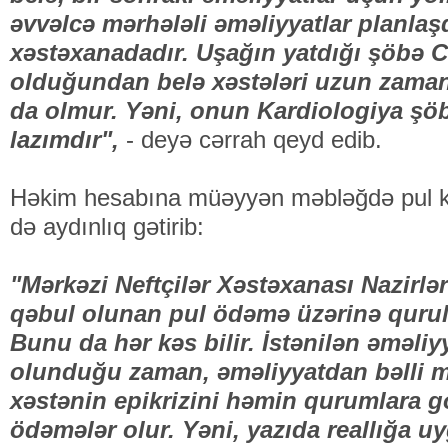
əvvəlcə mərhələli əməliyyatlar planlaş
xəstəxanadadır. Uşağın yatdığı şöbə C
olduğundan belə xəstələri uzun zama
da olmur. Yəni, onun Kardiologiya şö
lazımdır",
- deyə cərrah qeyd edib.
Həkim hesabına müəyyən məbləğdə pul k
də aydınlıq gətirib:
"Mərkəzi Neftçilər Xəstəxanası Nazirlə
qəbul olunan pul ödəmə üzərinə quru
Bunu da hər kəs bilir. İstənilən əməli
olunduğu zaman, əməliyyatdan bəlli 
xəstənin epikrizini həmin qurumlara 
ödəmələr olur. Yəni, yazıda reallığa 