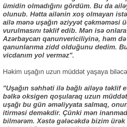
ümidin olmadığını gördüm. Bu da ailəyə
olunub. Hətta ailənin xoş olmayan istək
ailə mənə uşağın əziyyət çəkməməsi ü
vurulmasını təklif edib. Mən isə onla
Azərbaycan qanunvericiliyinə, həm də
qanunlarıma zidd olduğunu dedim. B
vicdanım yol verməz".
Həkim uşağın uzun müddət yaşaya biləcəyi
"Uşağın səhhəti ilə bağlı ailəyə təklif 
bəlkə oksigen qoşularaq uzun müddət 
uşağı bu gün əməliyyata salmaq, onun
itirməsi deməkdir. Çünki mən inanmad
bilmərəm. Xəstə gələcəkdə bizim ürək 