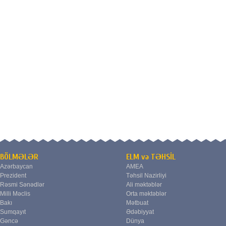
BÖLMƏLƏR
ELM və TƏHSİL
Azərbaycan
AMEA
Prezident
Təhsil Nazirliyi
Rəsmi Sənədlər
Ali məktəblər
Milli Məclis
Orta məktəblər
Bakı
Mətbuat
Sumqayıt
Ədəbiyyat
Gəncə
Dünya