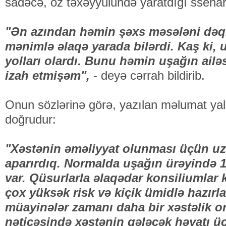
sadəcə, öz təxəyyülündə yaratdığı ssenari
"Ən azından həmin şəxs məsələni dəq
mənimlə əlaqə yarada bilərdi. Kaş ki,
yolları olardı. Bunu həmin uşağın ailəs
izah etmişəm",
- deyə cərrah bildirib.
Onun sözlərinə görə, yazılan məlumat yal
doğrudur:
"Xəstənin əməliyyat olunması üçün u
aparırdıq. Normalda uşağın ürəyində 1
var. Qüsurlarla əlaqədar konsiliumlar k
çox yüksək risk və kiçik ümidlə hazır
müayinələr zamanı daha bir xəstəlik o
nəticəsində xəstənin gələcək həyatı üç