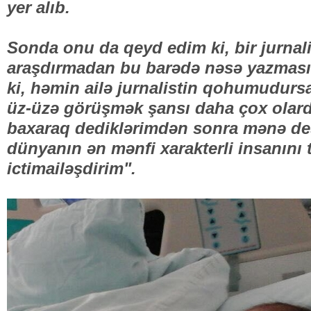
yer alıb.
Sonda onu da qeyd edim ki, bir jurnali
araşdırmadan bu barədə nəsə yazması 
ki, həmin ailə jurnalistin qohumudurs
üz-üzə görüşmək şansı daha çox olar
baxaraq dediklərimdən sonra mənə des
dünyanın ən mənfi xarakterli insanın
ictimailəşdirim".