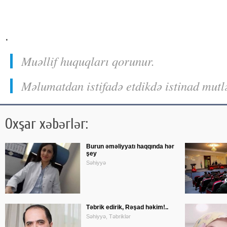
.
Muəllif huquqları qorunur.
Məlumatdan istifadə etdikdə istinad mutl
Oxşar xəbərlər:
Burun əməliyyatı haqqında hər
şey
Səhiyyə
Təbrik edirik, Rəşad həkim!..
Səhiyyə, Təbriklər