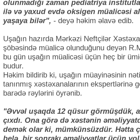
olunmadığı zaman pediatriya institutl
ilə və yaxud evdə oksigen müalicəsi 
yaşaya bilər",
- deyə həkim əlavə edib.
Uşağın hazırda Mərkəzi Neftçilər Xəstəx
şöbəsində müalicə olunduğunu deyən R.
bu gün uşağın müalicəsi üçün heç bir ümid
budur.
Həkim bildirib ki, uşağın müayinəsinin nət
tanınmış xəstəxanalarının ekspertlərinə 
barədə rəylərini öyrənib.
"Əvvəl uşaqda 12 qüsur görmüşdük, an
çıxdı. Ona görə də xəstənin əməliyyat
demək olar ki, mümkünsüzdür. Hətta ç
belə, bir sonrakı əməliyyatlar üçün yoll