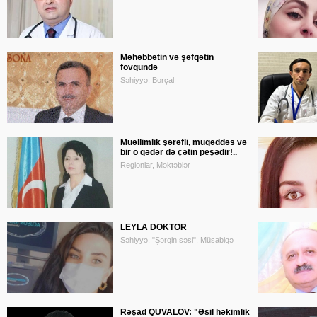
Məhəbbətin və şəfqətin
fövqündə
Səhiyyə, Borçalı
Müəllimlik şərəfli, müqəddəs və
bir o qədər də çətin peşədir!..
Regionlar, Məktəblər
LEYLA DOKTOR
Səhiyyə, "Şərqin səsi", Müsabiqə
Rəşad QUVALOV: "Əsil həkimlik