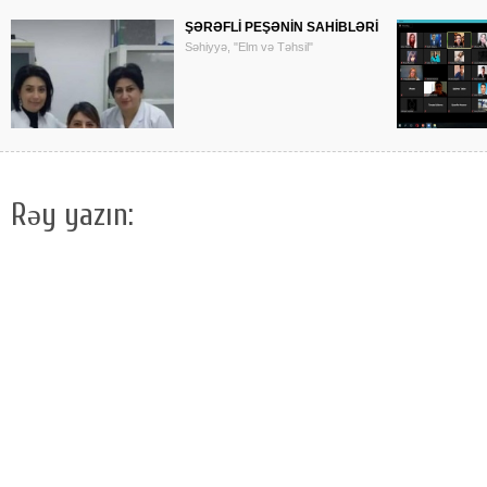
ŞƏRƏFLİ PEŞƏNİN SAHİBLƏRİ
Səhiyyə, "Elm və Təhsil"
Rəy yazın: