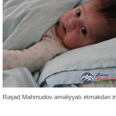
Rəşad Mahmudov əməliyyatı etməkdən im