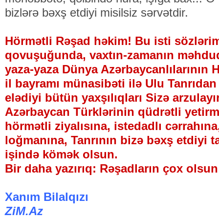
bizlərə bəxş etdiyi misilsiz sərvətdir.
Hörmətli Rəşad həkim! Bu isti sözlərim
qovuşuğunda, vaxtın-zamanın məhdud
yaza-yaza Dünya Azərbaycanlılarının 
il bayramı münasibəti ilə Ulu Tanrıda
elədiyi bütün yaxşılıqları Sizə arzulayır
Azərbaycan Türklərinin qüdrətli yetirm
hörmətli ziyalısına, istedadlı cərrahın
loğmanına, Tanrının bizə bəxş etdiyi t
işində kömək olsun.
Bir daha yazırıq: Rəşadların çox olsun
Xanım Bilalqızı
ZiM.Az