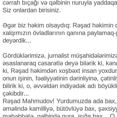
cərrah bıçağı və qəlbinin nuruyla yaddaqa
Siz onlardan birisiniz.
Əgər biz həkim olsaydıq: Rəşad həkimin
xalqımızın övladlarının qanına paylamaq
deyərdik...
Gördüklərimizə, jurnalist müşahidələrimi
əsaslanaraq cəsarətlə deyə bilərik ki, kən
ki, Rəşad həkimdən xoşbəxt insan yoxdu
onun işinin, fəaliyyətinin dərinliyinə, çətinl
bilirik ki, o, əvvəldən indiyədək adı böyü
çəkibdir...
Rəşad Mahmudov! Yurdumuzda ada bax, 
əməlində kamilliyə, bütövlüyə bax, şəxsiy
məhəbbətə, qəlbində nura, işığa bax... O 