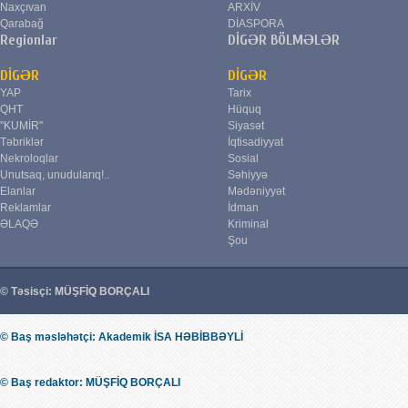
Naxçıvan
ARXİV
Qarabağ
DİASPORA
Regionlar
DİGƏR BÖLMƏLƏR
DİGƏR
DİGƏR
YAP
Tarix
QHT
Hüquq
"KUMİR"
Siyasət
Təbriklər
İqtisadiyyat
Nekroloqlar
Sosial
Unutsaq, unudularıq!..
Səhiyyə
Elanlar
Mədəniyyət
Reklamlar
İdman
ƏLAQƏ
Kriminal
Şou
© Təsisçi: MÜŞFİQ BORÇALI
© Baş məsləhətçi: Akademik İSA HƏBİBBƏYLİ
© Baş redaktor: MÜŞFİQ BORÇALI