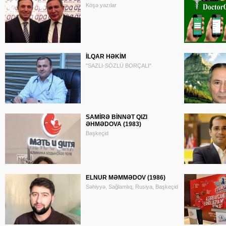
Köşə yazılar
İLQAR HƏKİM
"SAZLI-SÖZLÜ BORÇALI"
SAMİRƏ BİNNƏT QIZI
ƏHMƏDOVA (1983)
Başkeçid
ELNUR MƏMMƏDOV (1986)
Səhiyyə, Sağlamlıq, Rusiya, Başkeçid