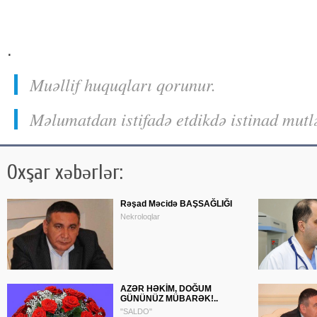
.
Muəllif huquqları qorunur.
Məlumatdan istifadə etdikdə istinad mutl
Oxşar xəbərlər:
Rəşad Məcidə BAŞSAĞLIĞI
Nekroloqlar
AZƏR HƏKİM, DOĞUM
GÜNÜNÜZ MÜBARƏK!..
"SALDO"