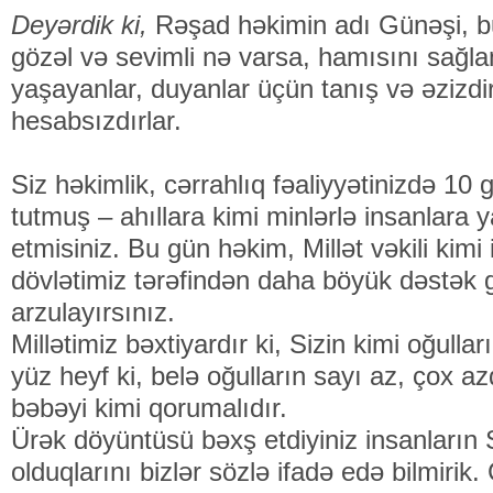
Deyərdik ki,
Rəşad həkimin adı Günəşi, bu
gözəl və sevimli nə varsa, hamısını sağl
yaşayanlar, duyanlar üçün tanış və əzizdir
hesabsızdırlar.
Siz həkimlik, cərrahlıq fəaliyyətinizdə 10
tutmuş – ahıllara kimi minlərlə insanlara
etmisiniz. Bu gün həkim, Millət vəkili kimi
dövlətimiz tərəfindən daha böyük dəstək g
arzulayırsınız.
Millətimiz bəxtiyardır ki, Sizin kimi oğullar
yüz heyf ki, belə oğulların sayı az, çox az
bəbəyi kimi qorumalıdır.
Ürək döyüntüsü bəxş etdiyiniz insanların
olduqlarını bizlər sözlə ifadə edə bilmirik