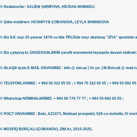
© Redaktorlar: SALİDƏ ŞƏRİFOVA, HİCRAN ƏHMƏDLİ
© Şöbə müdirləri: HÜSNİYYƏ ÇOBANOVA, LEYLA ƏHMƏDOVA
© Biz İLK sayı 25 yanvar 1879-cu ildə TİFLİSdə nəşr olunmuş "ZİYA" qəzetinin 
© Biz çalışırıq ki, ÜNSİZADƏLƏRİN şərəfli ənənələrini ləyaqətlə davam etdirək!.
© ƏLAQƏ üçün E-MAİL ÜNVANIMIZ : info @ zim.az | Və ya: | M-Borcali @ mail.r
© TELEFONLARIMIZ : + 994 50 322 05 55 ; + 994 70 322 05 55 ; + 994 55 692 05 
© WhatsApp NÖMRƏLƏRİMİZ: + 994 50 776 77 77 ; + 994 55 692 05 55 ;
© POÇT ÜNVANIMIZ : Bakı, AZ1073, Mətbuat prospekti, 529-cu məhəllə, IV mərt
© MÜŞFİQ BORÇALI (ÇOBANOV), ZiM.Az, 2015-2025,