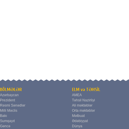
BÖLMƏLƏR
ELM və TƏHSİL
Azərbaycan
AMEA
Prezident
Təhsil Nazirliyi
Rəsmi Sənədlər
Ali məktəblər
Milli Məclis
Orta məktəblər
Bakı
Mətbuat
Sumqayıt
Ədəbiyyat
Gəncə
Dünya