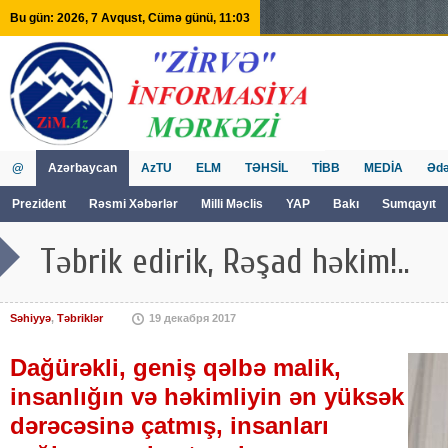
Bu gün: 2026, 7 Avqust, Cümə günü, 11:03
@
Azərbaycan
AzTU
ELM
TƏHSİL
TİBB
MEDİA
Ədə
Prezident
Rəsmi Xəbərlər
Milli Məclis
YAP
Bakı
Sumqayıt
GVİİM
Tv
Təbrik edirik, Rəşad həkim!..
Səhiyyə
,
Təbriklər
19 декабря 2017
Dağürəkli, geniş qəlbə malik,
insanlığın və həkimliyin ən yüksək
dərəcəsinə çatmış, insanları