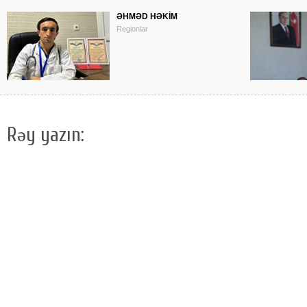
ƏHMƏD HƏKİM
Regionlar
Rəy yazın: