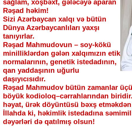
sağlam, xoşbəxt, gələcəyə aparan
Rəşad həkim!
Sizi Azərbaycan xalqı və bütün
Dünya Azərbaycanlıları yaxşı
tanıyırlar.
Rəşad Mahmudovun – soy-kökü
minilliklərdən gələn xalqımızın etik
normalarının, genetik istedadının,
qan yaddaşının uğurlu
daşıyıcısıdır.
Rəşad Mahmudov bütün zamanlar üçü
böyük kodioloq–cərrahlarından biridir
həyat, ürək döyüntüsü bəxş etməkdən
İllahda ki, həkimlik istedadına səmimi
dəyərləri də qatılmış olsun!