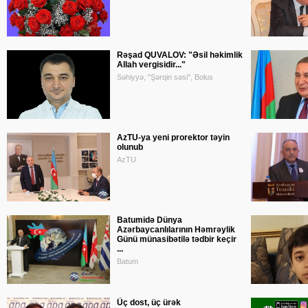
Rəşad QUVALOV: "Əsil həkimlik
Allah vergisidir..."
Səhiyyə, "Şərqin səsi", Bolus
AzTU-ya yeni prorektor təyin
olunub
AzTU
Batumidə Dünya
Azərbaycanlılarının Həmrəylik
Günü münasibətilə tədbir keçir
...
Batum
Üç dost, üç ürək