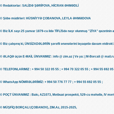
© Redaktorlar: SALİDƏ ŞƏRİFOVA, HİCRAN ƏHMƏDLİ
© Şöbə müdirləri: HÜSNİYYƏ ÇOBANOVA, LEYLA ƏHMƏDOVA
© Biz İLK sayı 25 yanvar 1879-cu ildə TİFLİSdə nəşr olunmuş "ZİYA" qəzetinin 
© Biz çalışırıq ki, ÜNSİZADƏLƏRİN şərəfli ənənələrini ləyaqətlə davam etdirək!.
© ƏLAQƏ üçün E-MAİL ÜNVANIMIZ : info @ zim.az | Və ya: | M-Borcali @ mail.r
© TELEFONLARIMIZ : + 994 50 322 05 55 ; + 994 70 322 05 55 ; + 994 55 692 05 
© WhatsApp NÖMRƏLƏRİMİZ: + 994 50 776 77 77 ; + 994 55 692 05 55 ;
© POÇT ÜNVANIMIZ : Bakı, AZ1073, Mətbuat prospekti, 529-cu məhəllə, IV mərt
© MÜŞFİQ BORÇALI (ÇOBANOV), ZiM.Az, 2015-2025,