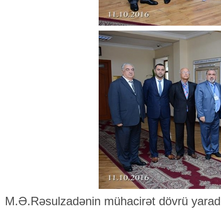
M.Ə.Rəsulzadənin mühacirət dövrü yaradıcı