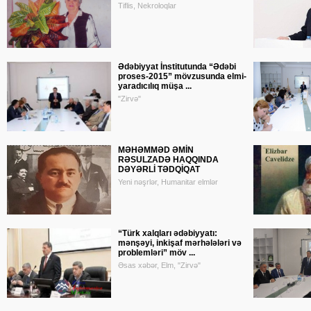
Tiflis, Nekroloqlar
Ədəbiyyat İnstitutunda “Ədəbi
proses-2015” mövzusunda elmi-
yaradıcılıq müşa ...
"Zirvə"
MƏHƏMMƏD ƏMİN
RƏSULZADƏ HAQQINDA
DƏYƏRLİ TƏDQİQAT
Yeni nəşrlər, Humanitar elmlər
“Türk xalqları ədəbiyyatı:
mənşəyi, inkişaf mərhələləri və
problemləri” möv ...
Əsas xəbər, Elm, "Zirvə"