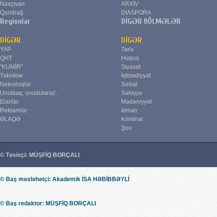
Naxçıvan
ARXİV
Qarabağ
DİASPORA
Regionlar
DİGƏR BÖLMƏLƏR
DİGƏR
DİGƏR
YAP
Tarix
QHT
Hüquq
"KUMİR"
Siyasət
Təbriklər
İqtisadiyyat
Nekroloqlar
Sosial
Unutsaq, unudularıq!..
Səhiyyə
Elanlar
Mədəniyyət
Reklamlar
İdman
ƏLAQƏ
Kriminal
Şou
© Təsisçi: MÜŞFİQ BORÇALI
© Baş məsləhətçi: Akademik İSA HƏBİBBƏYLİ
© Baş redaktor: MÜŞFİQ BORÇALI