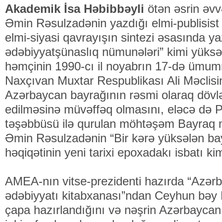
Akademik İsa Həbibbəyli
ötən əsrin əv
Əmin Rəsulzadənin yazdığı elmi-publisist ə
elmi-siyasi qavrayışın sintezi əsasında 
ədəbiyyatşünaslıq nümunələri” kimi yüksə
həmçinin 1990-cı il noyabrın 17-də ümummi
Naxçıvan Muxtar Respublikası Ali Məclisi
Azərbaycan bayrağının rəsmi olaraq dövlə
edilməsinə müvəffəq olmasını, eləcə də P
təşəbbüsü ilə qurulan möhtəşəm Bayra
Əmin Rəsulzadənin “Bir kərə yüksələn ba
həqiqətinin yeni tarixi epoxadakı isbatı ki
AMEA-nın vitse-prezidenti hazırda “Azər
ədəbiyyatı kitabxanası”ndan Ceyhun bəy Ha
çapa hazırlandığını və nəşrin Azərbaycan