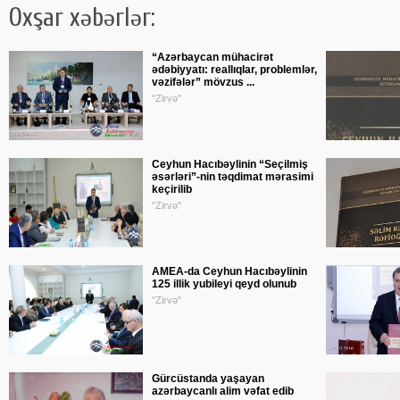
Oxşar xəbərlər:
“Azərbaycan mühacirət
ədəbiyyatı: reallıqlar, problemlər,
vəzifələr” mövzus ...
"Zirvə"
Ceyhun Hacıbəylinin “Seçilmiş
əsərləri”-nin təqdimat mərasimi
keçirilib
"Zirvə"
AMEA-da Ceyhun Hacıbəylinin
125 illik yubileyi qeyd olunub
"Zirvə"
Gürcüstanda yaşayan
azərbaycanlı alim vəfat edib