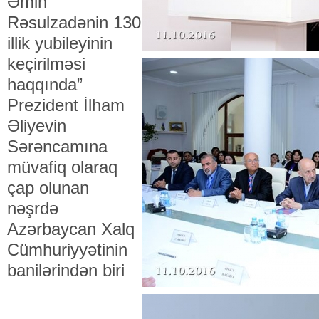
Əmin
Rəsulzadənin 130
illik yubileyinin
keçirilməsi
haqqında”
Prezident İlham
Əliyevin
Sərəncamına
müvafiq olaraq
çap olunan
nəşrdə
Azərbaycan Xalq
Cümhuriyyətinin
banilərindən biri