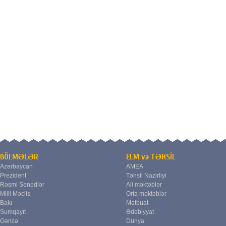
BÖLMƏLƏR
ELM və TƏHSİL
Azərbaycan
AMEA
Prezident
Təhsil Nazirliyi
Rəsmi Sənədlər
Ali məktəblər
Milli Məclis
Orta məktəblər
Bakı
Mətbuat
Sumqayıt
Ədəbiyyat
Gəncə
Dünya