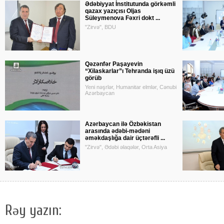
Ədəbiyyat İnstitutunda görkəmli
qazax yazıçısı Oljas
Süleymenova Fəxri dokt ...
"Zirvə", BDU
Qəzənfər Paşayevin
“Xilaskarlar”ı Tehranda işıq üzü
görüb
Yeni nəşrlər, Humanitar elmlər, Cənubi
Azərbaycan
Azərbaycan ilə Özbəkistan
arasında ədəbi-mədəni
əməkdaşlığa dair üçtərəfli ...
"Zirvə", Ədəbi əlaqələr, Orta Asiya
Rəy yazın: