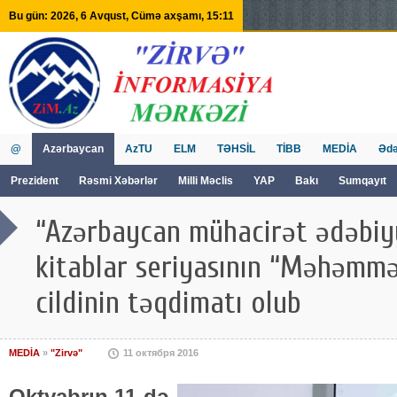
Bu gün: 2026, 6 Avqust, Cümə axşamı, 15:11
@
Azərbaycan
AzTU
ELM
TƏHSİL
TİBB
MEDİA
Ədə
Prezident
Rəsmi Xəbərlər
Milli Məclis
YAP
Bakı
Sumqayıt
GVİİM
Tv
“Azərbaycan mühacirət ədəbiyy
kitablar seriyasının “Məhəmm
cildinin təqdimatı olub
MEDİA
»
"Zirvə"
11 октября 2016
Oktyabrın 11-də