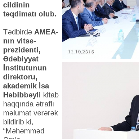
cildinin
təqdimatı olub.
Tədbirdə
AMEA-
nın vitse-
prezidenti,
Ədəbiyyat
İnstitutunun
direktoru,
akademik İsa
Həbibbəyli
kitab
haqqında ətraflı
məlumat verərək
bildirib ki,
“Məhəmməd