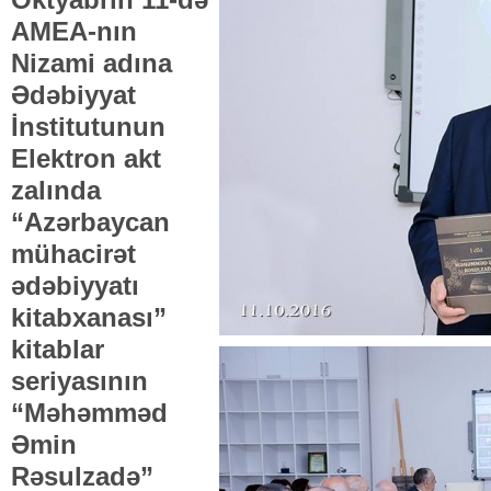
AMEA-nın
Nizami adına
Ədəbiyyat
İnstitutunun
Elektron akt
zalında
“Azərbaycan
mühacirət
ədəbiyyatı
kitabxanası”
kitablar
seriyasının
“Məhəmməd
Əmin
Rəsulzadə”