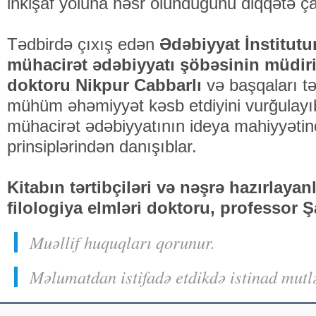
inkişaf yoluna həsr olunduğunu diqqətə ça
Tədbirdə çıxış edən
Ədəbiyyat İnstitut
mühacirət ədəbiyyatı şöbəsinin müdiri,
doktoru Nikpur Cabbarlı
və başqaları tə
mühüm əhəmiyyət kəsb etdiyini vurğulayı
mühacirət ədəbiyyatının ideya mahiyyətind
prinsiplərindən danışıblar.
Kitabın tərtibçiləri və nəşrə hazırlayan
filologiya elmləri doktoru, professor Ş
Muəllif huquqları qorunur.
Məlumatdan istifadə etdikdə istinad mutl