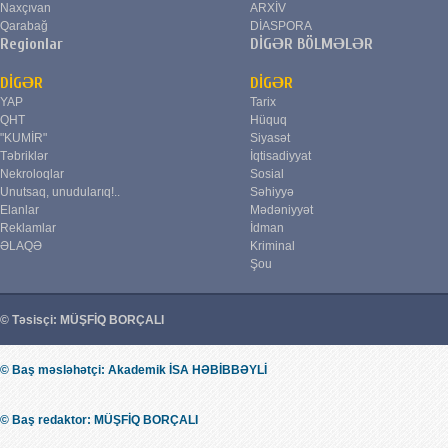
Naxçıvan
ARXİV
Qarabağ
DİASPORA
Regionlar
DİGƏR BÖLMƏLƏR
DİGƏR
DİGƏR
YAP
Tarix
QHT
Hüquq
"KUMİR"
Siyasət
Təbriklər
İqtisadiyyat
Nekroloqlar
Sosial
Unutsaq, unudularıq!..
Səhiyyə
Elanlar
Mədəniyyət
Reklamlar
İdman
ƏLAQƏ
Kriminal
Şou
© Təsisçi: MÜŞFİQ BORÇALI
© Baş məsləhətçi: Akademik İSA HƏBİBBƏYLİ
© Baş redaktor: MÜŞFİQ BORÇALI