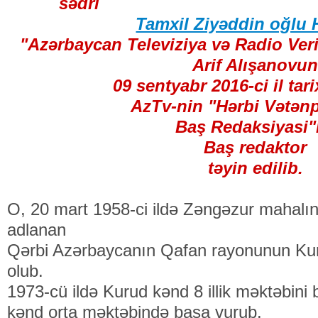
sədri
Tamxil Ziyəddin oğlu 
"Azərbaycan Televiziya və Radio Veri
Arif Alışanovu
09 sentyabr 2016-ci il tarix
AzTv-nin "Hərbi Vətənp
Baş Redaksiyasi"
Baş redaktor
təyin edilib.
O, 20 mart 1958-ci ildə Zəngəzur mahalın
adlanan
Qərbi Azərbaycanın Qafan rayonunun Ku
olub.
1973-cü ildə Kurud kənd 8 illik məktəbini bi
kənd orta məktəbində başa vurub.