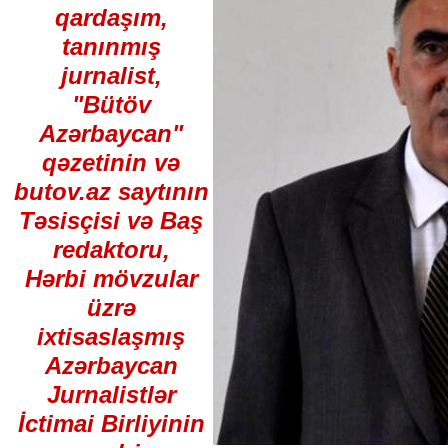
qardaşım,
tanınmış
jurnalist,
"Bütöv
Azərbaycan"
qəzetinin və
butov.az saytının
Təsisçisi və Baş
redaktoru,
Hərbi mövzular
üzrə
ixtisaslaşmış
Azərbaycan
Jurnalistlər
İctimai Birliyinin