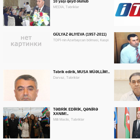
10 yaşı qeyd olunub
MEDİA, Təbriklər
GÜLYAZ ƏLIYEVA (1957-2011)
TDPİ-nin Azərbaycan bölməsi, Kaspi
Təbrik edirik, MUSA MÜƏLLİM!..
Darvaz, Təbriklər
TƏBRİK EDİRİK, QƏNİRƏ
XANIM!..
Milli Məclis, Təbriklər