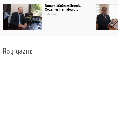
Doğum günün mübarək,
Qəzənfər Həmidoğlu!..
Təbriklər
Rəy yazın: