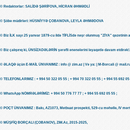
© Redaktorlar: SALİDƏ ŞƏRİFOVA, HİCRAN ƏHMƏDLİ
© Şöbə müdirləri: HÜSNİYYƏ ÇOBANOVA, LEYLA ƏHMƏDOVA
© Biz İLK sayı 25 yanvar 1879-cu ildə TİFLİSdə nəşr olunmuş "ZİYA" qəzetinin 
© Biz çalışırıq ki, ÜNSİZADƏLƏRİN şərəfli ənənələrini ləyaqətlə davam etdirək!.
© ƏLAQƏ üçün E-MAİL ÜNVANIMIZ : info @ zim.az | Və ya: | M-Borcali @ mail.r
© TELEFONLARIMIZ : + 994 50 322 05 55 ; + 994 70 322 05 55 ; + 994 55 692 05 
© WhatsApp NÖMRƏLƏRİMİZ: + 994 50 776 77 77 ; + 994 55 692 05 55 ;
© POÇT ÜNVANIMIZ : Bakı, AZ1073, Mətbuat prospekti, 529-cu məhəllə, IV mərt
© MÜŞFİQ BORÇALI (ÇOBANOV), ZiM.Az, 2015-2025,