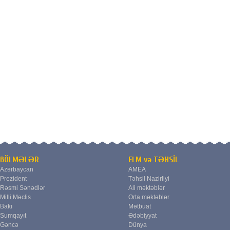
BÖLMƏLƏR
ELM və TƏHSİL
Azərbaycan
AMEA
Prezident
Təhsil Nazirliyi
Rəsmi Sənədlər
Ali məktəblər
Milli Məclis
Orta məktəblər
Bakı
Mətbuat
Sumqayıt
Ədəbiyyat
Gəncə
Dünya