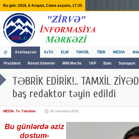
Bu gün: 2026, 6 Avqust, Cümə axşamı, 17:35
@
Azərbaycan
AzTU
ELM
TƏHSİL
TİBB
MEDİA
Ədə
Prezident
Rəsmi Xəbərlər
Milli Məclis
YAP
Bakı
Sumqayıt
GVİİM
Tv
TƏBRİK EDİRİK!.. TAMXİL ZİYƏ
baş redaktor təyin edildi
MEDİA
,
Tv
,
Təbriklər
20 сентября 2016
Bu günlərdə əziz
dostum-