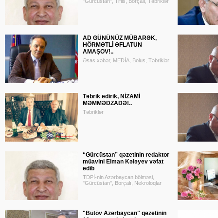
"Gürcüstan", Tiflis, Borçalı, Təbriklər
AD GÜNÜNÜZ MÜBARƏK,
HÖRMƏTLİ ƏFLATUN
AMAŞOV!..
Əsas xəbər, MEDİA, Bolus, Təbriklər
Təbrik edirik, NİZAMİ
MƏMMƏDZADƏ!..
Təbriklər
“Gürcüstan” qəzetinin redaktor
müavini Elman Kələyev vəfat
edib
TDPİ-nin Azərbaycan bölməsi,
"Gürcüstan", Borçalı, Nekroloqlar
"Bütöv Azərbaycan" qəzetinin