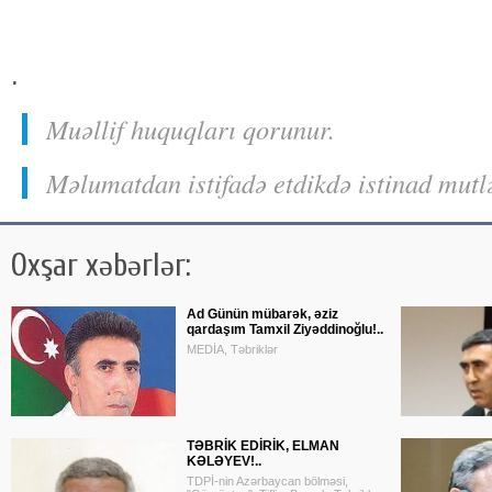
.
Muəllif huquqları qorunur.
Məlumatdan istifadə etdikdə istinad mutl
Oxşar xəbərlər:
Ad Günün mübarək, əziz
qardaşım Tamxil Ziyəddinoğlu!..
MEDİA, Təbriklər
TƏBRİK EDİRİK, ELMAN
KƏLƏYEV!..
TDPİ-nin Azərbaycan bölməsi,