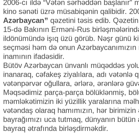
2006-cı ildə “Vətən sərhəddən başlanır” 
kino sənəti üzrə müsabiqənin qalibidir. 20
Azərbaycan”
qəzetini təsis edib. Qəzetin
15-də Bakının Erməni-Rus birləşmələrin
ildönümündə işıq üzü görüb. Nəşr günü ki
seçməsi həm də onun Azərbaycanımızın 
inamının ifadəsidir.
Bütöv Azərbaycan ünvanlı müqəddəs yol
inanaraq, cəfakeş ziyalılara, adı vətənlə 
vətənpərvər oğullara, ərlərə, ərənlərə gü
Məqsədimiz parça-parça bölüklənmiş, bö
məmləkətimizin iki yüzillik yaralarına mə
vətəndaş olaraq hamımızın, hər birimizin 
bayrağımızı uca tutmaq, dünyanın bütün a
bayraq ətrafında birləşdirməkdir.