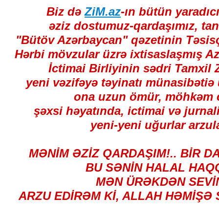
Biz də
ZiM.az
-ın bütün yaradıc
əziz dostumuz-qardaşımız, tanı
"Bütöv Azərbaycan" qəzetinin Təsisç
Hərbi mövzular üzrə ixtisaslaşmış Az
İctimai Birliyinin sədri Tamxi
yeni vəzifəyə təyinatı münasibətiə 
ona uzun ömür, möhkəm c
şəxsi həyatında, ictimai və jurnali
yeni-yeni uğurlar arzula
MƏNİM ƏZİZ QARDAŞIM!.. BİR DA
BU SƏNİN HALAL HAQQ
MƏN ÜRƏKDƏN SEVİN
ARZU EDİRƏM Kİ, ALLAH HƏMİŞƏ S