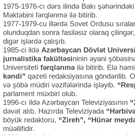
1975-1976-cı dərs ilində Bakı şəhərindəki
Məktəbini fərqlənmə ilə bitirib.
1977-1979-cu illərdə Sovet Ordusu sıralar
olunduqdan sonra fasiləsiz olaraq çilingər,
digər işlərdə çalışıb.
1985-ci ildə
Azərbaycan Dövlət Universi
jurnalistika fakültəsi
ninin əyani şöbəsinə
Universiteti
fərqlənmə
ilə bitirib. Elə həmi
kəndi”
qəzeti redaksiyasına göndərilib. O
və şöbə müdiri vəzifələrində işləyib.
“Res
parlament müxbiri olub.
1996-cı ildə Azərbaycan Televiziyasının
“
dəvət alıb. Hazırda Televiziyada
“Hərbivə
böyük redaktoru,
“Zireh”, “Hünər meyd
müəllifidir.