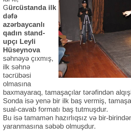
G
ürcüstanda ilk
dəfə
azərbaycanlı
qadın stand-
upçı Leyli
Hüseynova
səhnəyə çıxmış,
ilk səhnə
təcrübəsi
olmasına
baxmayaraq, tamaşaçılar tərəfindən alqışl
Sonda isə yenə bir ilk baş vermiş, tamaşa
sual-cavab formatı baş tutmuşdur.
Bu isə tamamən hazırlıqsız və bir-birindən 
yaranmasına səbəb olmuşdur.