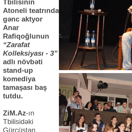
Tbilisinin
Atoneli teatrında
gənc aktyor
Anar
Rafiqoğlunun
“Zarafat
Kolleksiyası - 3”
adlı növbəti
stand-up
komediya
tamaşası baş
tutdu.
ZiM.Az
-ın
Tbilisidəki
Gürcüstan