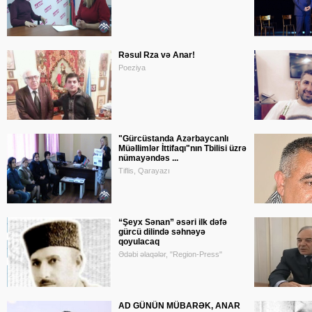
Rəsul Rza və Anar!
Poeziya
"Gürcüstanda Azərbaycanlı
Müəllimlər İttifaqı"nın Tbilisi üzrə
nümayəndəs ...
Tiflis, Qarayazı
“Şeyx Sənan” əsəri ilk dəfə
gürcü dilində səhnəyə
qoyulacaq
Ədəbi əlaqələr, "Region-Press"
AD GÜNÜN MÜBARƏK, ANAR