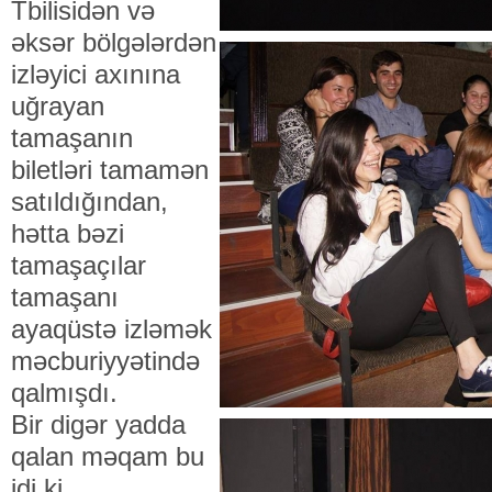
Tbilisidən və
əksər bölgələrdən
izləyici axınına
uğrayan
tamaşanın
biletləri tamamən
satıldığından,
hətta bəzi
tamaşaçılar
tamaşanı
ayaqüstə izləmək
məcburiyyətində
qalmışdı.
Bir digər yadda
qalan məqam bu
idi ki,