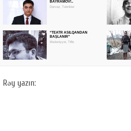
BAYRAMOV!..
Darvaz, Təbriklər
“TEATR ASILQANDAN
BAŞLANIR”
Mədəniyyət, Tiflis
Rəy yazın: