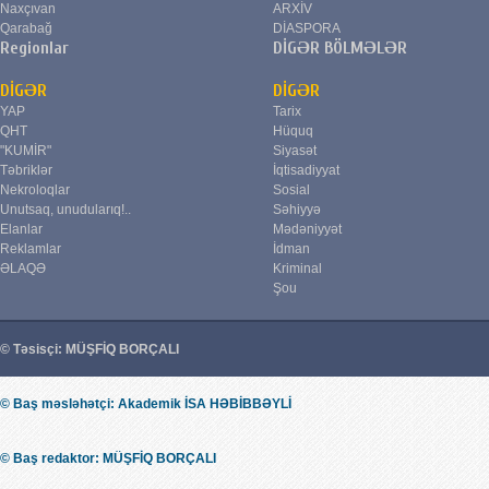
Naxçıvan
ARXİV
Qarabağ
DİASPORA
Regionlar
DİGƏR BÖLMƏLƏR
DİGƏR
DİGƏR
YAP
Tarix
QHT
Hüquq
"KUMİR"
Siyasət
Təbriklər
İqtisadiyyat
Nekroloqlar
Sosial
Unutsaq, unudularıq!..
Səhiyyə
Elanlar
Mədəniyyət
Reklamlar
İdman
ƏLAQƏ
Kriminal
Şou
© Təsisçi: MÜŞFİQ BORÇALI
© Baş məsləhətçi: Akademik İSA HƏBİBBƏYLİ
© Baş redaktor: MÜŞFİQ BORÇALI