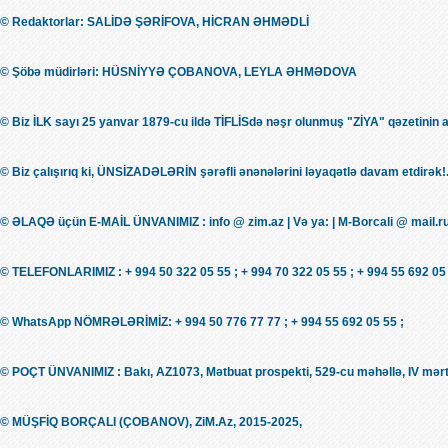
© Redaktorlar: SALİDƏ ŞƏRİFOVA, HİCRAN ƏHMƏDLİ
© Şöbə müdirləri: HÜSNİYYƏ ÇOBANOVA, LEYLA ƏHMƏDOVA
© Biz İLK sayı 25 yanvar 1879-cu ildə TİFLİSdə nəşr olunmuş "ZİYA" qəzetinin 
© Biz çalışırıq ki, ÜNSİZADƏLƏRİN şərəfli ənənələrini ləyaqətlə davam etdirək!.
© ƏLAQƏ üçün E-MAİL ÜNVANIMIZ : info @ zim.az | Və ya: | M-Borcali @ mail.r
© TELEFONLARIMIZ : + 994 50 322 05 55 ; + 994 70 322 05 55 ; + 994 55 692 05 
© WhatsApp NÖMRƏLƏRİMİZ: + 994 50 776 77 77 ; + 994 55 692 05 55 ;
© POÇT ÜNVANIMIZ : Bakı, AZ1073, Mətbuat prospekti, 529-cu məhəllə, IV mərt
© MÜŞFİQ BORÇALI (ÇOBANOV), ZiM.Az, 2015-2025,