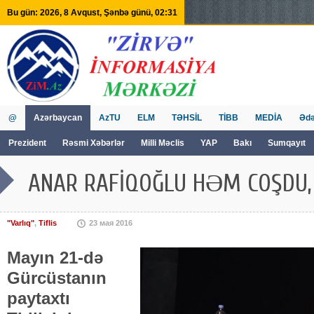
Bu gün: 2026, 8 Avqust, Şənbə günü, 02:31
@
Azərbaycan
AzTU
ELM
TƏHSİL
TİBB
MEDİA
Ədə
Prezident
Rəsmi Xəbərlər
Milli Məclis
YAP
Bakı
Sumqayıt
GVİİM
Tv
ANAR RAFİQOĞLU HƏM COŞDU
"Varlıq"
,
Tiflis
23 мая 2016
Mayın 21-də
Gürcüstanın
paytaxtı