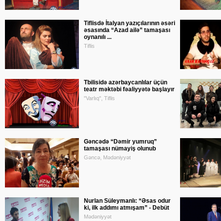
Tiflisdə İtalyan yazıçılarının əsəri
əsasında “Azad ailə” tamaşası
oynanılı ...
Tiflis
Tbilisidə azərbaycanlılar üçün
teatr məktəbi fəaliyyətə başlayır
"Varlıq", Tiflis
Gəncədə “Dəmir yumruq”
tamaşası nümayiş olunub
Gəncə, Mədəniyyət
Nurlan Süleymanlı: “Əsas odur
ki, ilk addımı atmışam” - Debüt
Mədəniyyət