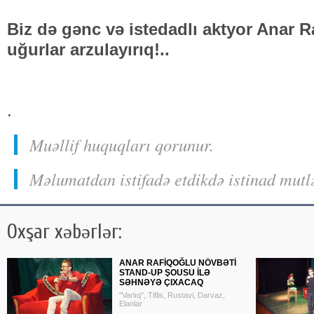
Biz də gənc və istedadlı aktyor Anar R
uğurlar arzulayırıq!..
.
Muəllif huquqları qorunur.
Məlumatdan istifadə etdikdə istinad mutl
Oxşar xəbərlər:
ANAR RAFİQOĞLU NÖVBƏTİ
STAND-UP ŞOUSU İLƏ
SƏHNƏYƏ ÇIXACAQ
"Varlıq", Tiflis, Rustavi, Darvaz,
Elanlar