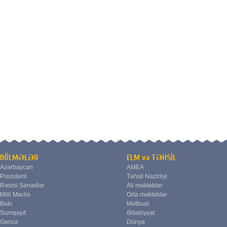
BÖLMƏLƏR
ELM və TƏHSİL
Azərbaycan
AMEA
Prezident
Təhsil Nazirliyi
Rəsmi Sənədlər
Ali məktəblər
Milli Məclis
Orta məktəblər
Bakı
Mətbuat
Sumqayıt
Ədəbiyyat
Gəncə
Dünya