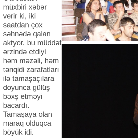
müxbiri xəbər
verir ki, iki
saatdan çox
səhnədə qalan
aktyor, bu müddət
ərzində etdiyi
həm məzəli, həm
tənqidi zarafatları
ilə tamaşaçılara
doyunca gülüş
bəxş etməyi
bacardı.
Tamaşaya olan
maraq olduqca
böyük idi.