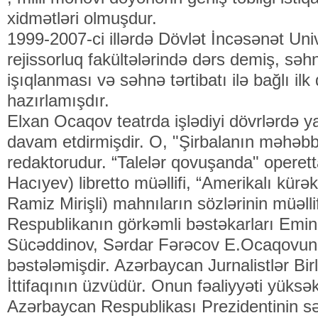
xidmətləri olmuşdur.
1999-2007-ci illərdə Dövlət İncəsənət Univ
rejissorluq fakültələrində dərs demiş, səh
işıqlanması və səhnə tərtibatı ilə bağlı ilk
hazırlamışdır.
Elxan Ocaqov teatrda işlədiyi dövrlərdə yar
davam etdirmişdir. O, "Şirbalanın məhəbbə
redaktorudur. “Talelər qovuşanda" operet
Hacıyev) libretto müəllifi, “Amerikalı kür
Ramiz Mirişli) mahnıların sözlərinin müəll
Respublikanın görkəmli bəstəkarları Emin
Sücəddinov, Sərdar Fərəcov E.Ocaqovun ş
bəstələmişdir. Azərbaycan Jurnalistlər Birl
İttifaqının üzvüdür. Onun fəaliyyəti yüksək
Azərbaycan Respublikası Prezidentinin sə