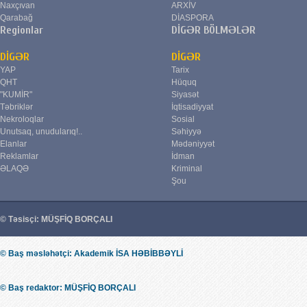
Naxçıvan
ARXİV
Qarabağ
DİASPORA
Regionlar
DİGƏR BÖLMƏLƏR
DİGƏR
DİGƏR
YAP
Tarix
QHT
Hüquq
"KUMİR"
Siyasət
Təbriklər
İqtisadiyyat
Nekroloqlar
Sosial
Unutsaq, unudularıq!..
Səhiyyə
Elanlar
Mədəniyyət
Reklamlar
İdman
ƏLAQƏ
Kriminal
Şou
© Təsisçi: MÜŞFİQ BORÇALI
© Baş məsləhətçi: Akademik İSA HƏBİBBƏYLİ
© Baş redaktor: MÜŞFİQ BORÇALI