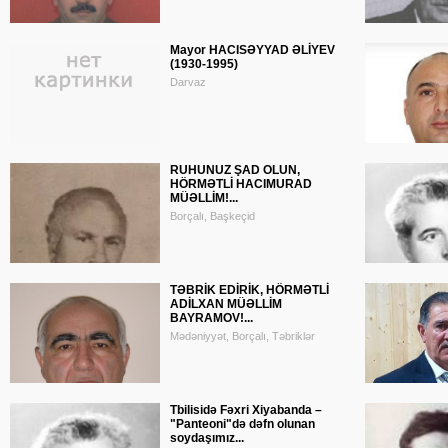
Mayor HACISƏYYAD ƏLİYEV
(1930-1995)
Darvaz
RUHUNUZ ŞAD OLUN,
HÖRMƏTLİ HACIMURAD
MÜƏLLİM!...
Borçalı, Başkeçid
TƏBRİK EDİRİK, HÖRMƏTLİ
ADİLXAN MÜƏLLİM
BAYRAMOV!...
Mədəniyyət, Borçalı, Təbriklər
Tbilisidə Fəxri Xiyabanda –
"Panteoni"də dəfn olunan
soydaşımız...