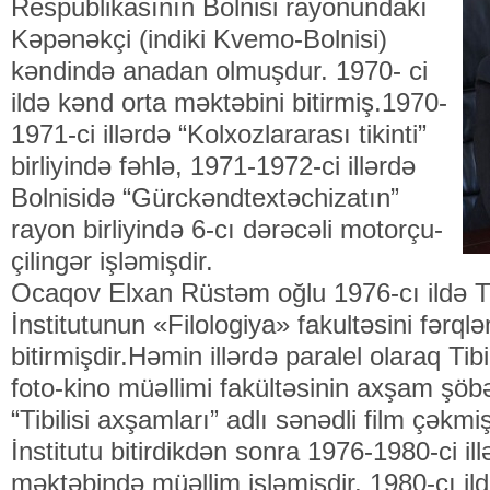
Respublikasının Bolnisi rayonundakı
Kəpənəkçi (indiki Kvemo-Bolnisi)
kəndində anadan olmuşdur. 1970- ci
ildə kənd orta məktəbini bitirmiş.1970-
1971-ci illərdə “Kolxozlararası tikinti”
birliyində fəhlə, 1971-1972-ci illərdə
Bolnisidə “Gürckəndtextəchizatın”
rayon birliyində 6-cı dərəcəli motorçu-
çilingər işləmişdir.
Ocaqov Elxan Rüstəm oğlu 1976-cı ildə Tb
İnstitutunun «Filologiya» fakultəsini fərql
bitirmişdir.Həmin illərdə paralel olaraq Tibi
foto-kino müəllimi fakültəsinin axşam şöbəs
“Tibilisi axşamları” adlı sənədli film çəkmiş
İnstitutu bitirdikdən sonra 1976-1980-ci i
məktəbində müəllim işləmişdir. 1980-cı il