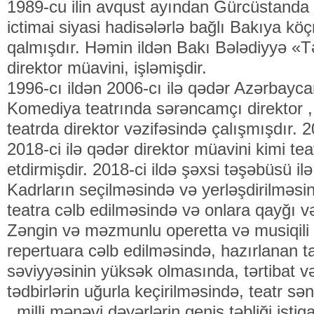
1989-cu ilin avqust ayından Gürcüstanda 
ictimai siyasi hadisələrlə bağlı Bakıya k
qalmışdır. Həmin ildən Bakı Bələdiyyə «T
direktor müavini, işləmişdir.
1996-cı ildən 2006-cı ilə qədər Azərbayca
Komediya teatrında sərəncamçı direktor ,
teatrda direktor vəzifəsində çalışmışdır. 
2018-ci ilə qədər direktor müavini kimi te
etdirmişdir. 2018-ci ildə şəxsi təşəbüsü il
Kadrların seçilməsində və yerləşdirilməsin
teatra cəlb edilməsində və onlara qayğı və
Zəngin və məzmunlu operetta və musiqili
repertuara cəlb edilməsində, hazırlanan t
səviyyəsinin yüksək olmasında, tərtibat və 
tədbirlərin uğurla keçirilməsində, teatr sən
, milli mənəvi dəyərlərin geniş təbliği ist