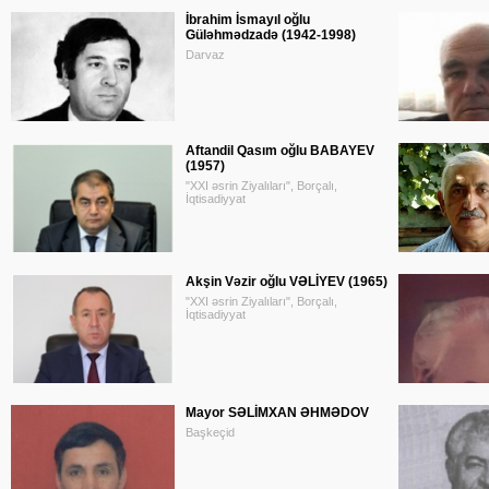
İbrahim İsmayıl oğlu
Güləhmədzadə (1942-1998)
Darvaz
Aftandil Qasım oğlu BABAYEV
(1957)
"XXI əsrin Ziyalıları", Borçalı,
İqtisadiyyat
Akşin Vəzir oğlu VƏLİYEV (1965)
"XXI əsrin Ziyalıları", Borçalı,
İqtisadiyyat
Mayor SƏLİMXAN ƏHMƏDOV
Başkeçid