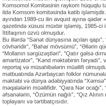
Komsomol Komitəsinin raykom hüquqlu təş
ildə Komsom komitəsində katib işləmişdir.
ayından 1989-cu ilin avqust ayına qədər
qəzetində xüsusi müxbir işləmiş, 1985-ci i
İttifaqının üzvü olmuşdur.
Bu illərdə “Sənət dünyasına açılan qapı”, 
cövhəridir”, ”Bahar mövsümü”, “Əllərin qüd
“Mollanın sərgüzəştləri”, ”Qatır gəlsə dır
amartizator”, ”Kənd məktəbinin fəryadı”, və
reportaj və müsahibələrin müəllifi olmuşdu
mətbuatında Azərbaycan folklor nümunələ
məktəbi və dünya ədəbiyyatında “Xəmsə”
məqalələrin müəllifidir. “Qara Nər ocağı”, 
əfsanələrin, “Özümün nağılı”, “Qız Alının n
toplayanı və tərtibatçısıdır.