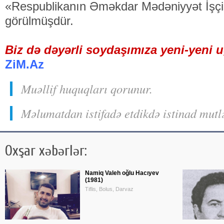
«Respublikanın Əməkdar Mədəniyyət İşçisi
görülmüşdür.
Biz də dəyərli soydaşımıza yeni-yeni uğ
ZiM.Az
Muəllif huquqları qorunur.
Məlumatdan istifadə etdikdə istinad mutl
Oxşar xəbərlər:
Namiq Valeh oğlu Hacıyev
(1981)
Tiflis, Bolus, Darvaz