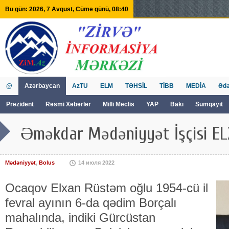
Bu gün: 2026, 7 Avqust, Cümə günü, 08:40
@
Azərbaycan
AzTU
ELM
TƏHSİL
TİBB
MEDİA
Ədə
Prezident
Rəsmi Xəbərlər
Milli Məclis
YAP
Bakı
Sumqayıt
GVİİM
Tv
Əməkdar Mədəniyyət İşçisi E
Mədəniyyət
,
Bolus
14 июля 2022
Ocaqov Elxan Rüstəm oğlu 1954-cü il
fevral ayının 6-da qədim Borçalı
mahalında, indiki Gürcüstan