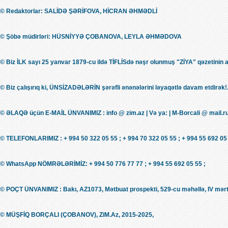
© Redaktorlar: SALİDƏ ŞƏRİFOVA, HİCRAN ƏHMƏDLİ
© Şöbə müdirləri: HÜSNİYYƏ ÇOBANOVA, LEYLA ƏHMƏDOVA
© Biz İLK sayı 25 yanvar 1879-cu ildə TİFLİSdə nəşr olunmuş "ZİYA" qəzetinin 
© Biz çalışırıq ki, ÜNSİZADƏLƏRİN şərəfli ənənələrini ləyaqətlə davam etdirək!.
© ƏLAQƏ üçün E-MAİL ÜNVANIMIZ : info @ zim.az | Və ya: | M-Borcali @ mail.r
© TELEFONLARIMIZ : + 994 50 322 05 55 ; + 994 70 322 05 55 ; + 994 55 692 05 
© WhatsApp NÖMRƏLƏRİMİZ: + 994 50 776 77 77 ; + 994 55 692 05 55 ;
© POÇT ÜNVANIMIZ : Bakı, AZ1073, Mətbuat prospekti, 529-cu məhəllə, IV mərt
© MÜŞFİQ BORÇALI (ÇOBANOV), ZiM.Az, 2015-2025,