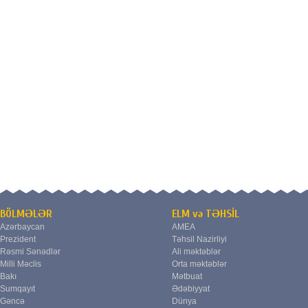
BÖLMƏLƏR
ELM və TƏHSİL
Azərbaycan
AMEA
Prezident
Təhsil Nazirliyi
Rəsmi Sənədlər
Ali məktəblər
Milli Məclis
Orta məktəblər
Bakı
Mətbuat
Sumqayıt
Ədəbiyyat
Gəncə
Dünya