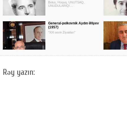
Bolus, Hüquq, UNUTSAQ,
UNUDULARIQ!....
General-polkovnik Aydın Əliyev
(1957)
"XXI əsrin Ziyalıları"
Rəy yazın: