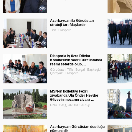
Azərbaycan ilə Gürcüstan
strateji tərəfdaşlardır
Tiflis, Diaspora
Diasporla İş üzrə Dövlət
Komitəsinin sədri Gürcüstanda
rəsmi səfərdə olub, ...
Gürcüstan, Tiflis, Borçalı, Başkeçid,
Qarayazı, Diaspora
MSN-in kollektivi Fəxri
xiyabanda Ulu Öndər Heydər
Əliyevin məzarını ziyarə ...
UNUTSAQ, UNUDULARIQ!....
Azərbaycan-Gürcüstan dostluğu
nümunədir