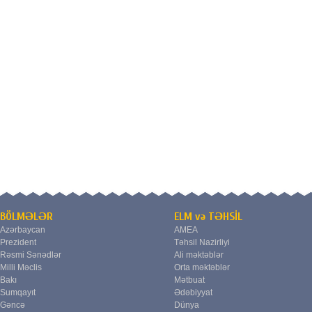
BÖLMƏLƏR
ELM və TƏHSİL
Azərbaycan
AMEA
Prezident
Təhsil Nazirliyi
Rəsmi Sənədlər
Ali məktəblər
Milli Məclis
Orta məktəblər
Bakı
Mətbuat
Sumqayıt
Ədəbiyyat
Gəncə
Dünya