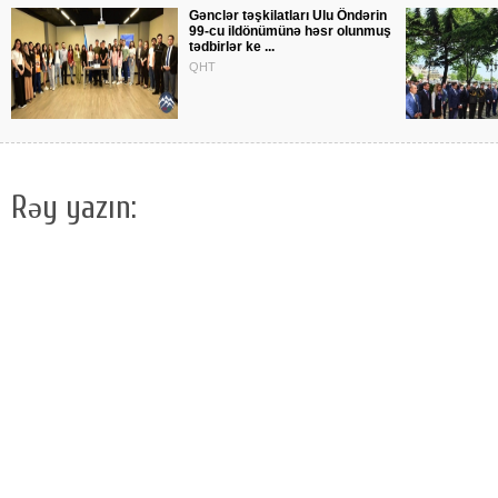
Gənclər təşkilatları Ulu Öndərin
99-cu ildönümünə həsr olunmuş
tədbirlər ke ...
QHT
Rəy yazın: