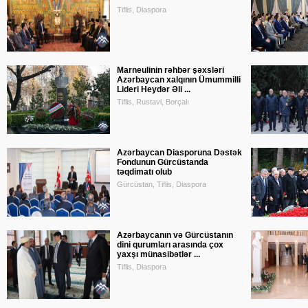
Tiflis, Diaspora
Marneulinin rəhbər şəxsləri
Azərbaycan xalqının Ümummilli
Lideri Heydər Əli ...
Tiflis, Rustavi, Borçalı
Azərbaycan Diasporuna Dəstək
Fondunun Gürcüstanda
təqdimatı olub
Gürcüstan, Tiflis, Diaspora
Azərbaycanın və Gürcüstanın
dini qurumları arasında çox
yaxşı münasibətlər ...
Tiflis, Diaspora