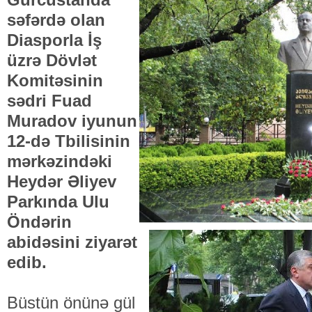
səfərdə olan
Diasporla İş
üzrə Dövlət
Komitəsinin
sədri Fuad
Muradov iyunun
12-də Tbilisinin
mərkəzindəki
Heydər Əliyev
Parkında Ulu
Öndərin
abidəsini ziyarət
edib.
Büstün önünə gül