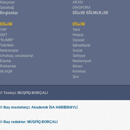
Naxçıvan
ARXİV
Qarabağ
DİASPORA
Regionlar
DİGƏR BÖLMƏLƏR
DİGƏR
DİGƏR
YAP
Tarix
QHT
Hüquq
"KUMİR"
Siyasət
Təbriklər
İqtisadiyyat
Nekroloqlar
Sosial
Unutsaq, unudularıq!..
Səhiyyə
Elanlar
Mədəniyyət
Reklamlar
İdman
ƏLAQƏ
Kriminal
Şou
© Təsisçi: MÜŞFİQ BORÇALI
© Baş məsləhətçi: Akademik İSA HƏBİBBƏYLİ
© Baş redaktor: MÜŞFİQ BORÇALI