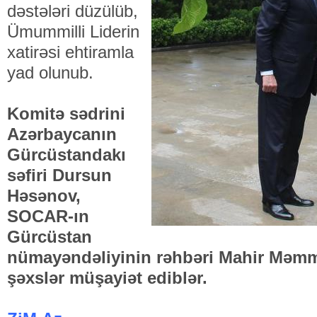
dəstələri düzülüb,
Ümummilli Liderin
xatirəsi ehtiramla
yad olunub.
Komitə sədrini
Azərbaycanın
Gürcüstandakı
səfiri Dursun
Həsənov,
SOCAR-ın
Gürcüstan
nümayəndəliyinin rəhbəri Mahir Məmm
şəxslər müşayiət ediblər.