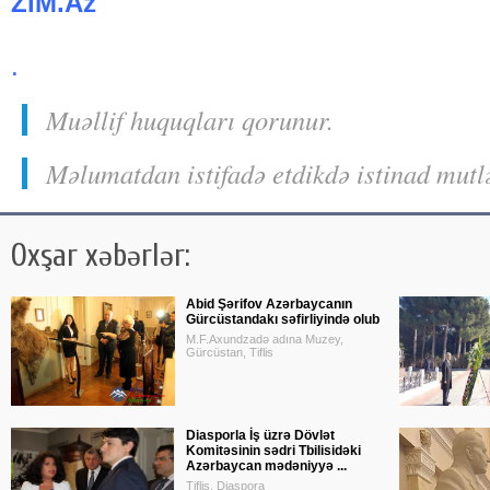
ZiM.Az
.
Muəllif huquqları qorunur.
Məlumatdan istifadə etdikdə istinad mutl
Oxşar xəbərlər:
Abid Şərifov Azərbaycanın
Gürcüstandakı səfirliyində olub
M.F.Axundzadə adına Muzey,
Gürcüstan, Tiflis
Diasporla İş üzrə Dövlət
Komitəsinin sədri Tbilisidəki
Azərbaycan mədəniyyə ...
Tiflis, Diaspora