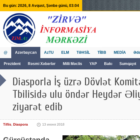
Bu gün: 2026, 8 Avqust, Şənbə günü, 03:04
@
Azərbaycan
AzTU
ELM
TƏHSİL
TİBB
MEDİA
Ədə
Prezident
Rəsmi Xəbərlər
Milli Məclis
YAP
Bakı
Sumqayıt
GVİİM
Tv
Diasporla İş üzrə Dövlət Komit
Tbilisidə ulu öndər Heydər Əli
ziyarət edib
Tiflis
,
Diaspora
13 июня 2018
Gürcüstanda