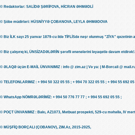
© Redaktorlar: SALİDƏ ŞƏRİFOVA, HİCRAN ƏHMƏDLİ
© Şöbə müdirləri: HÜSNİYYƏ ÇOBANOVA, LEYLA ƏHMƏDOVA
© Biz İLK sayı 25 yanvar 1879-cu ildə TİFLİSdə nəşr olunmuş "ZİYA" qəzetinin 
© Biz çalışırıq ki, ÜNSİZADƏLƏRİN şərəfli ənənələrini ləyaqətlə davam etdirək!.
© ƏLAQƏ üçün E-MAİL ÜNVANIMIZ : info @ zim.az | Və ya: | M-Borcali @ mail.r
© TELEFONLARIMIZ : + 994 50 322 05 55 ; + 994 70 322 05 55 ; + 994 55 692 05 
© WhatsApp NÖMRƏLƏRİMİZ: + 994 50 776 77 77 ; + 994 55 692 05 55 ;
© POÇT ÜNVANIMIZ : Bakı, AZ1073, Mətbuat prospekti, 529-cu məhəllə, IV mərt
© MÜŞFİQ BORÇALI (ÇOBANOV), ZiM.Az, 2015-2025,