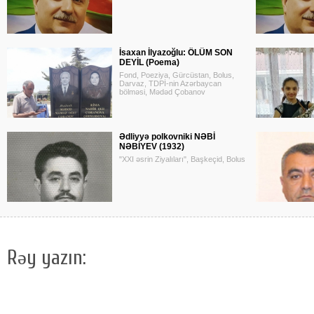
İsaxan İlyazoğlu: ÖLÜM SON
DEYİL (Poema)
Fond, Poeziya, Gürcüstan, Bolus,
Darvaz, TDPİ-nin Azərbaycan
bölməsi, Mədəd Çobanov
Ədliyyə polkovniki NƏBİ
NƏBİYEV (1932)
"XXI əsrin Ziyalıları", Başkeçid, Bolus
Rəy yazın: