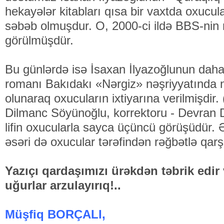
hekayələr kitabları qısa bir vaxt­­da oxuc
səbəb olmuşdur. O, 2000-ci ildə BBS-nin 
görülmüşdür.
Bu günlərdə isə İsaxan İlyazoğlunun daha b
romanı Bakıdakı «Nərgiz» nəşriyyatında nə
olunaraq oxucuların ixtiyarına verilmişdir.
Dilmanc Sö­yünoğlu, korrektoru - Devran D
lifin oxucularla sayca üçüncü gö­rü­­şüdür.
əsəri də oxucular tərə­fin­dən rəğ­bətlə qar
Yazıçı qardaşımızı ürəkdən təbrik edir
uğurlar arzulayırıq!..
Müşfiq BORÇALI,