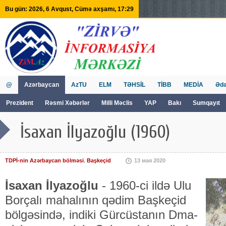
Bu gün: 2026, 6 Avqust, Cümə axşamı, 17:29
@
Azərbaycan
AzTU
ELM
TƏHSİL
TİBB
MEDİA
Ədə
Prezident
Rəsmi Xəbərlər
Milli Məclis
YAP
Bakı
Sumqayıt
GVİİM
Tv
İsaxan İlyazoğlu (1960)
TDPİ-nin Azərbaycan bölməsi
,
Başkeçid
13 мая 2020
İsaxan İlyazoğlu
- 1960-ci ildə Ulu
Borçalı maha­lının qə­­­­dim Baş­keçid
böl­gəsində, indiki Gür­cüs­tanın Dma­