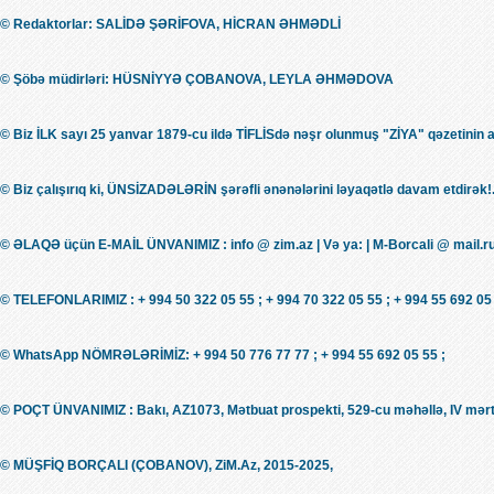
© Redaktorlar: SALİDƏ ŞƏRİFOVA, HİCRAN ƏHMƏDLİ
© Şöbə müdirləri: HÜSNİYYƏ ÇOBANOVA, LEYLA ƏHMƏDOVA
© Biz İLK sayı 25 yanvar 1879-cu ildə TİFLİSdə nəşr olunmuş "ZİYA" qəzetinin 
© Biz çalışırıq ki, ÜNSİZADƏLƏRİN şərəfli ənənələrini ləyaqətlə davam etdirək!.
© ƏLAQƏ üçün E-MAİL ÜNVANIMIZ : info @ zim.az | Və ya: | M-Borcali @ mail.r
© TELEFONLARIMIZ : + 994 50 322 05 55 ; + 994 70 322 05 55 ; + 994 55 692 05 
© WhatsApp NÖMRƏLƏRİMİZ: + 994 50 776 77 77 ; + 994 55 692 05 55 ;
© POÇT ÜNVANIMIZ : Bakı, AZ1073, Mətbuat prospekti, 529-cu məhəllə, IV mərt
© MÜŞFİQ BORÇALI (ÇOBANOV), ZiM.Az, 2015-2025,