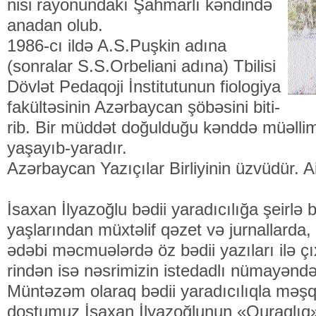
ni­si ra­yonundakı Şahmarlı kən­­­­dində
anadan olub.
1986-cı ildə A.S.Puşkin adına
(sonralar S.S.Orbeliani adına) Tbilisi
Dövlət Pedaqoji İns­ti­tu­tunun fiologiya
fakül­təsinin Azərbaycan şöbəsini bi­ti­
rib. Bir müddət doğulduğu kənddə müəllim
yaşayıb-yaradır.
Azərbaycan Yazıçılar Birliyinin üzvüdür. Ailə
İsaxan İlyazoğlu bədii yaradıcılığa şeirlə
yaşlarından müx­­təlif qəzet və jurnallard
ədəbi məcmuələrdə öz bədii yazıları ilə çıxı
rindən isə nəsrimizin istedadlı nümayəndəl
Müntəzəm olaraq bədii yaradıcılıqla məşqu
dostumuz İsaxan İlyazoğlunun «Qu­raq­lı