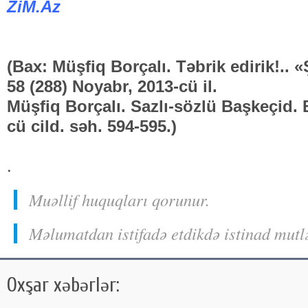
ZiM.Az
(Bax: Müşfiq Borçalı. Təbrik edirik!.. 
58 (288) Noyabr, 2013-cü il.
Müşfiq Borçalı. Sazlı-sözlü Başkeçid. B
cü cild. səh. 594-595.)
.
Muəllif huquqları qorunur.
Məlumatdan istifadə etdikdə istinad mutl
Oxşar xəbərlər: