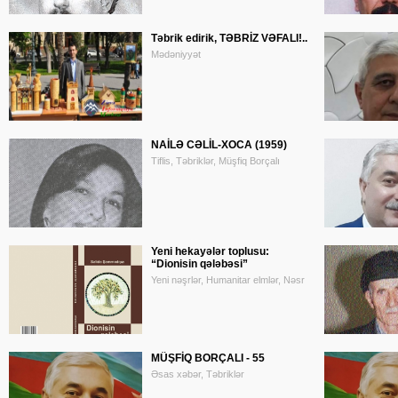
Təbrik edirik, TƏBRİZ VƏFALI!..
Mədəniyyət
NAİLƏ CƏLİL-XOCA (1959)
Tiflis, Təbriklər, Müşfiq Borçalı
Yeni hekayələr toplusu:
“Dionisin qələbəsi”
Yeni nəşrlər, Humanitar elmlər, Nəsr
MÜŞFİQ BORÇALI - 55
Əsas xəbər, Təbriklər