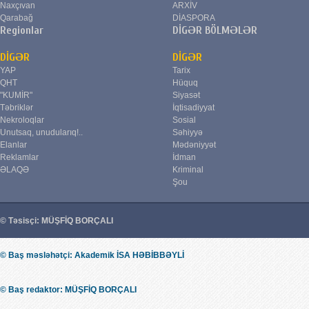
Naxçıvan
ARXİV
Qarabağ
DİASPORA
Regionlar
DİGƏR BÖLMƏLƏR
DİGƏR
DİGƏR
YAP
Tarix
QHT
Hüquq
"KUMİR"
Siyasət
Təbriklər
İqtisadiyyat
Nekroloqlar
Sosial
Unutsaq, unudularıq!..
Səhiyyə
Elanlar
Mədəniyyət
Reklamlar
İdman
ƏLAQƏ
Kriminal
Şou
© Təsisçi: MÜŞFİQ BORÇALI
© Baş məsləhətçi: Akademik İSA HƏBİBBƏYLİ
© Baş redaktor: MÜŞFİQ BORÇALI