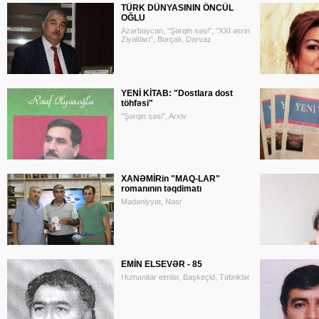
TÜRK DÜNYASININ ÖNCÜL
OĞLU
Azərbaycan, "Şərqin səsi", "XXI əsrin
Ziyalıları", Borçalı, Darvaz
YENİ KİTAB: "Dostlara dost
töhfəsi"
"Şərqin səsi", Arxiv
XANƏMİRin "MAQ-LAR"
romanının təqdimatı
Mədəniyyət, Nəsr
EMİN ELSEVƏR - 85
Humanitar elmlər, Başkeçid, Təbriklər