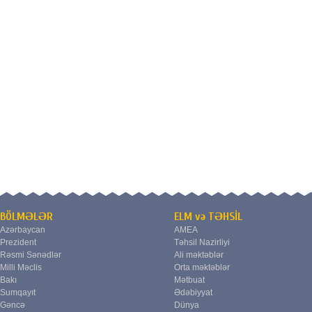
BÖLMƏLƏR
ELM və TƏHSİL
Azərbaycan
AMEA
Prezident
Təhsil Nazirliyi
Rəsmi Sənədlər
Ali məktəblər
Milli Məclis
Orta məktəblər
Bakı
Mətbuat
Sumqayıt
Ədəbiyyat
Gəncə
Dünya