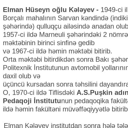
Elman Hüseyn oğlu Kələyev -
1949-ci i
Borçalı mahalının Sarvan kəndində (indik
şəhərində) qulluqçu ailəsində anadan olub
1957-ci ildə Marneuli şəhərindəki 2 nömrə
məktəbinin birinci sinﬁnə gedib
və 1967-ci ildə həmin məktəbi bitirib.
Orta məktəbi bitirdikdən sonra Bakı şəhə
Politexnik İnstitutunun avtomobil yollarını
daxil olub və
üçüncü kursadan sonra təhsilini dayandır
O, 1970-ci ildə Tiﬂisdəki
A.S.Puşkin adın
Pedaqoji İnstitutu
nun pedaqoqika fakült
ildə həmin fakültəni müvəffəqiyyətlə bitirib
Elman Kələyev institutdan sonra hələ tə