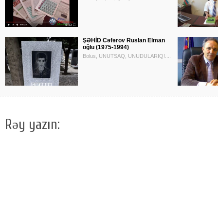
ŞƏHİD Cəfərov Ruslan Elman
oğlu (1975-1994)
Bolus, UNUTSAQ, UNUDULARIQ!....
Rəy yazın: