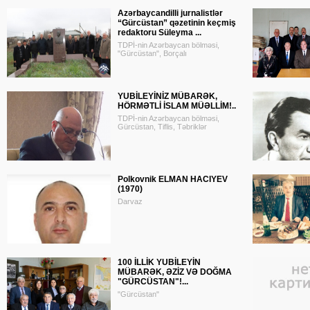
Azərbaycandilli jurnalistlər
“Gürcüstan” qəzetinin keçmiş
redaktoru Süleyma ...
TDPİ-nin Azərbaycan bölməsi,
"Gürcüstan", Borçalı
YUBİLEYİNİZ MÜBARƏK,
HÖRMƏTLİ İSLAM MÜƏLLİM!..
TDPİ-nin Azərbaycan bölməsi,
Gürcüstan, Tiflis, Təbriklər
Polkovnik ELMAN HACIYEV
(1970)
Darvaz
100 İLLİK YUBİLEYİN
MÜBARƏK, ƏZİZ VƏ DOĞMA
"GÜRCÜSTAN"!...
"Gürcüstan"