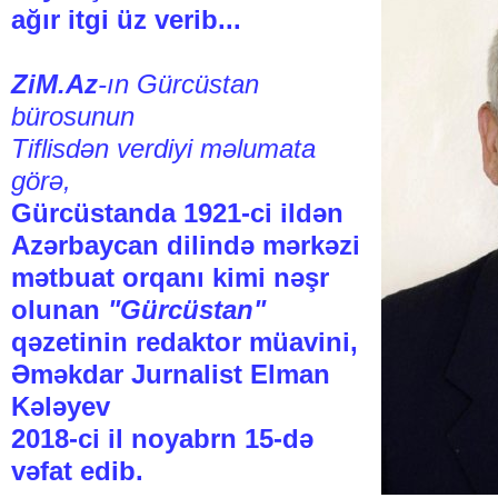
ağır itgi üz verib...
ZiM.Az
-ın Gürcüstan
bürosunun
Tiflisdən verdiyi məlumata
görə,
Gürcüstanda 1921-ci ildən
Azərbaycan dilində mərkəzi
mətbuat orqanı kimi nəşr
olunan
"Gürcüstan"
qəzetinin redaktor müavini,
Əməkdar Jurnalist Elman
Kələyev
2018-ci il noyabrn 15-də
vəfat edib.