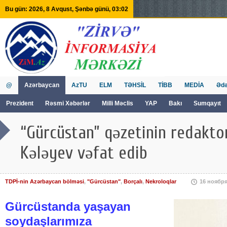
Bu gün: 2026, 8 Avqust, Şənbə günü, 03:02
@
Azərbaycan
AzTU
ELM
TƏHSİL
TİBB
MEDİA
Ədə
Prezident
Rəsmi Xəbərlər
Milli Məclis
YAP
Bakı
Sumqayıt
GVİİM
Tv
“Gürcüstan” qəzetinin redakto
Kələyev vəfat edib
TDPİ-nin Azərbaycan bölməsi
,
"Gürcüstan"
,
Borçalı
,
Nekroloqlar
16 ноября
Gürcüstanda yaşayan
soydaşlarımıza