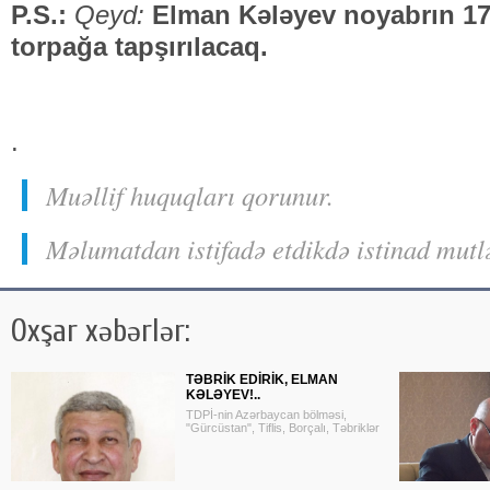
P.S.:
Qeyd:
Elman Kələyev noyabrın 17
torpağa tapşırılacaq.
.
Muəllif huquqları qorunur.
Məlumatdan istifadə etdikdə istinad mutl
Oxşar xəbərlər:
TƏBRİK EDİRİK, ELMAN
KƏLƏYEV!..
TDPİ-nin Azərbaycan bölməsi,
"Gürcüstan", Tiflis, Borçalı, Təbriklər