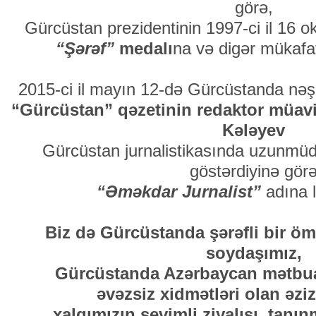
görə,
Gürcüstan prezidentinin 1997-ci il 16 okt
“Şərəf”
medalı
na və digər mükafat
2015-ci il mayın 12-də Gürcüstanda nəşr
“Gürcüstan” qəzetinin redaktor müav
Kələyev
Gürcüstan jurnalistikasında uzunmüdd
göstərdiyinə gör
“Əməkdar Jurnalist”
adına l
Biz də Gürcüstanda şərəfli bir öm
soydaşımız,
Gürcüstanda Azərbaycan mətbuat
əvəzsiz xidmətləri olan əzi
xalqımızın sevimli ziyalısı, tanın