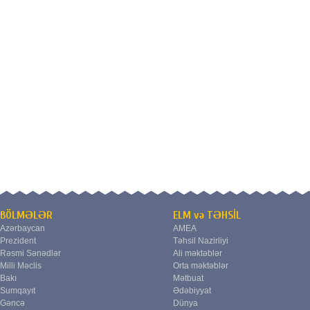
BÖLMƏLƏR
ELM və TƏHSİL
Azərbaycan
AMEA
Prezident
Təhsil Nazirliyi
Rəsmi Sənədlər
Ali məktəblər
Milli Məclis
Orta məktəblər
Bakı
Mətbuat
Sumqayıt
Ədəbiyyat
Gəncə
Dünya