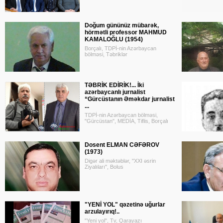
Doğum gününüz mübarək,
hörmətli professor MAHMUD
KAMALOĞLU (1954)
Borçalı, TDPİ-nin Azərbaycan
bölməsi, Təbriklər
TƏBRİK EDİRİK!... İki
azərbaycanlı jurnalist
“Gürcüstanın Əməkdar jurnalist
...
TDPİ-nin Azərbaycan bölməsi,
"Gürcüstan", MEDİA, Tiflis, Borçalı
Dosent ELMAN CƏFƏROV
(1973)
Digər ali məktəblər, "XXI əsrin
Ziyalıları", Bolus
"YENİ YOL" qəzetinə uğurlar
arzulayırıq!..
"Yeni yol", Tv, Qarayazı