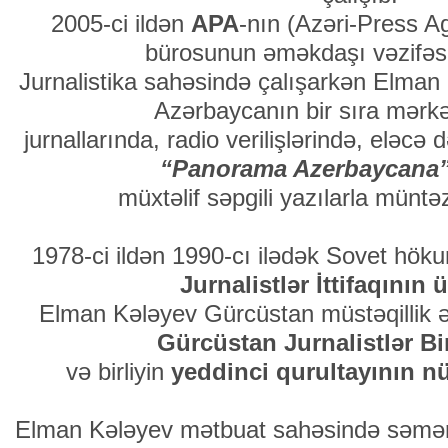
2005-ci ildən
APA
-nın (Azəri-Press A
bürosunun əməkdaşı vəzifəsi
Jurnalistika sahəsində çalışarkən Elman
Azərbaycanın bir sıra mərkə
jurnallarında, radio verilişlərində, eləc
“Panorama Azerbaycana
müxtəlif səpgili yazılarla müntə
1978-ci ildən 1990-cı ilədək Sovet hök
Jurnalistlər İttifaqının 
Elman Kələyev Gürcüstan müstəqillik ə
Gürcüstan Jurnalistlər Bir
və birliyin
yeddinci qurultayının 
Elman Kələyev mətbuat sahəsində səmərəl