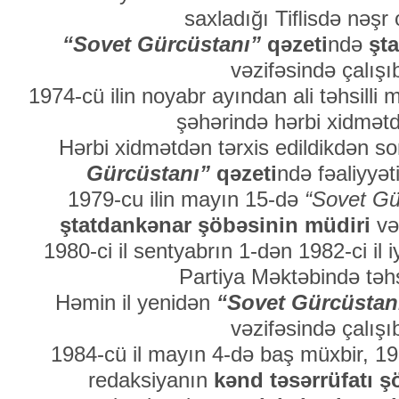
saxladığı Tiﬂisdə nəşr
“Sovet Gürcüstanı”
qəzeti
ndə
şt
vəzifəsində çalışı
1974-cü ilin noyabr ayından ali təhsill
şəhərində hərbi xidmətd
Hərbi xidmətdən tərxis edildikdən s
Gürcüstanı”
qəzeti
ndə fəaliyyət
1979-cu ilin mayın 15-də
“Sovet Gü
ştatdankənar şöbəsinin müdiri
vəz
1980-ci il sentyabrın 1-dən 1982-ci il 
Partiya Məktəbində təhsi
Həmin il yenidən
“Sovet Gürcüstan
vəzifəsində çalışı
1984-cü il mayın 4-də baş müxbir, 198
redaksiyanın
kənd təsərrüfatı ş