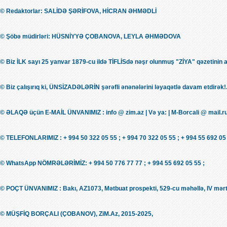
© Redaktorlar: SALİDƏ ŞƏRİFOVA, HİCRAN ƏHMƏDLİ
© Şöbə müdirləri: HÜSNİYYƏ ÇOBANOVA, LEYLA ƏHMƏDOVA
© Biz İLK sayı 25 yanvar 1879-cu ildə TİFLİSdə nəşr olunmuş "ZİYA" qəzetinin 
© Biz çalışırıq ki, ÜNSİZADƏLƏRİN şərəfli ənənələrini ləyaqətlə davam etdirək!.
© ƏLAQƏ üçün E-MAİL ÜNVANIMIZ : info @ zim.az | Və ya: | M-Borcali @ mail.r
© TELEFONLARIMIZ : + 994 50 322 05 55 ; + 994 70 322 05 55 ; + 994 55 692 05 
© WhatsApp NÖMRƏLƏRİMİZ: + 994 50 776 77 77 ; + 994 55 692 05 55 ;
© POÇT ÜNVANIMIZ : Bakı, AZ1073, Mətbuat prospekti, 529-cu məhəllə, IV mərt
© MÜŞFİQ BORÇALI (ÇOBANOV), ZiM.Az, 2015-2025,