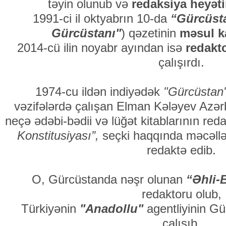
təyin olunub və
redaksiya heyət
1991-ci il oktyabrın 10-da
“Gürcüst
Gürcüstanı"
) qəzetinin
məsul k
2014-cü ilin noyabr ayından isə
redakt
çalışırdı.
1974-cu ildən indiyədək
"Gürcüstan
vəzifələrdə çalışan Elman Kələyev Azərb
neçə ədəbi-bədii və lüğət kitablarının red
Konstitusiyası”,
seçki haqqında məcəllələ
redaktə edib.
O, Gürcüstanda nəşr olunan
“Əhli-
redaktoru olub,
Türkiyənin
"Anadollu"
agentliyinin Gü
çalışıb.