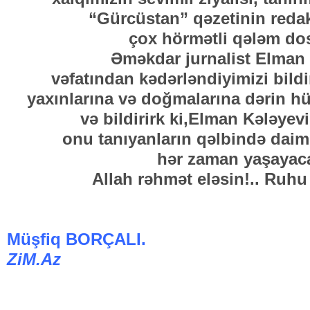
“Gürcüstan” qəzetinin reda
çox hörmətli qələm do
Əməkdar jurnalist Elman
vəfatından kədərləndiyimizi bildir
yaxınlarına və doğmalarına dərin hü
və bildirirk ki,Elman Kələyevi
onu tanıyanların qəlbində daim
hər zaman yaşayaca
Allah rəhmət eləsin!.. Ruhu
Müşfiq BORÇALI.
ZiM.Az