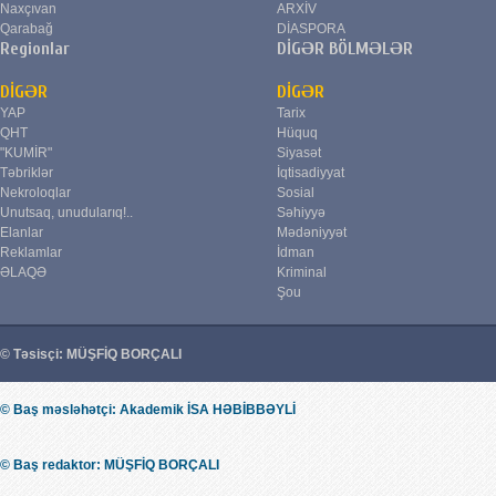
Naxçıvan
ARXİV
Qarabağ
DİASPORA
Regionlar
DİGƏR BÖLMƏLƏR
DİGƏR
DİGƏR
YAP
Tarix
QHT
Hüquq
"KUMİR"
Siyasət
Təbriklər
İqtisadiyyat
Nekroloqlar
Sosial
Unutsaq, unudularıq!..
Səhiyyə
Elanlar
Mədəniyyət
Reklamlar
İdman
ƏLAQƏ
Kriminal
Şou
© Təsisçi: MÜŞFİQ BORÇALI
© Baş məsləhətçi: Akademik İSA HƏBİBBƏYLİ
© Baş redaktor: MÜŞFİQ BORÇALI