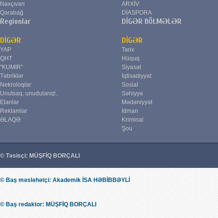
Naxçıvan
ARXİV
Qarabağ
DİASPORA
Regionlar
DİGƏR BÖLMƏLƏR
DİGƏR
DİGƏR
YAP
Tarix
QHT
Hüquq
"KUMİR"
Siyasət
Təbriklər
İqtisadiyyat
Nekroloqlar
Sosial
Unutsaq, unudularıq!..
Səhiyyə
Elanlar
Mədəniyyət
Reklamlar
İdman
ƏLAQƏ
Kriminal
Şou
© Təsisçi: MÜŞFİQ BORÇALI
© Baş məsləhətçi: Akademik İSA HƏBİBBƏYLİ
© Baş redaktor: MÜŞFİQ BORÇALI