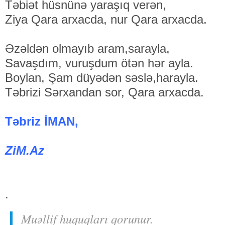
Təbiət hüsnünə yaraşıq verən,
Ziya Qara arxacda, nur Qara arxacda.
Əzəldən olmayıb aram,sarayla,
Savaşdım, vuruşdum ötən hər ayla.
Boylan, Şam düyədən səslə,harayla.
Təbrizi Sərxandan sor, Qara arxacda.
Təbriz İMAN,
ZiM.Az
.
Muəllif huquqları qorunur.