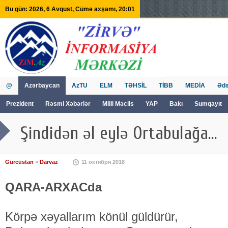
Bu gün: 2026, 6 Avqust, Cümə axşamı, 20:01
@
Azərbaycan
AzTU
ELM
TƏHSİL
TİBB
MEDİA
Ədə
Prezident
Rəsmi Xəbərlər
Milli Məclis
YAP
Bakı
Sumqayıt
GVİİM
Tv
Şindidən əl eylə Ortabulağa...
Gürcüstan
»
Darvaz
11 октября 2018
QARA-ARXACda
Körpə xəyallarım könül güldürür,