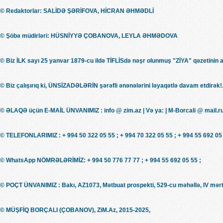
© Redaktorlar: SALİDƏ ŞƏRİFOVA, HİCRAN ƏHMƏDLİ
© Şöbə müdirləri: HÜSNİYYƏ ÇOBANOVA, LEYLA ƏHMƏDOVA
© Biz İLK sayı 25 yanvar 1879-cu ildə TİFLİSdə nəşr olunmuş "ZİYA" qəzetinin 
© Biz çalışırıq ki, ÜNSİZADƏLƏRİN şərəfli ənənələrini ləyaqətlə davam etdirək!.
© ƏLAQƏ üçün E-MAİL ÜNVANIMIZ : info @ zim.az | Və ya: | M-Borcali @ mail.r
© TELEFONLARIMIZ : + 994 50 322 05 55 ; + 994 70 322 05 55 ; + 994 55 692 05 
© WhatsApp NÖMRƏLƏRİMİZ: + 994 50 776 77 77 ; + 994 55 692 05 55 ;
© POÇT ÜNVANIMIZ : Bakı, AZ1073, Mətbuat prospekti, 529-cu məhəllə, IV mərt
© MÜŞFİQ BORÇALI (ÇOBANOV), ZiM.Az, 2015-2025,