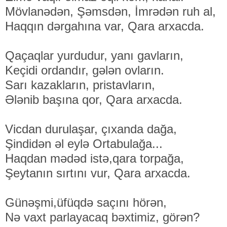
Mövlanədən, Şəmsdən, İmrədən ruh al,
Haqqın dərgahına var, Qara arxacda.
Qaçaqlar yurdudur, yanı gavların,
Keçidi ordandır, gələn ovların.
Sarı kazakların, pristavların,
Ələnib başına qor, Qara arxacda.
Vicdan durulaşar, çıxanda dağa,
Şindidən əl eylə Ortabulağa...
Haqdan mədəd istə,qara torpağa,
Şeytanın sırtını vur, Qara arxacda.
Günəşmi,üfüqdə saçını hörən,
Nə vaxt parlayacaq bəxtimiz, görən?