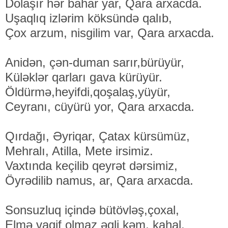
Dolaşır hər bahar yar, Qara arxacda.
Uşaqlıq izlərim köksündə qalıb,
Çox arzum, nisgilim var, Qara arxacda.
Anidən, çən-duman sarır,bürüyür,
Küləklər qarları gava kürüyür.
Öldürmə,heyifdi,qoşalaş,yüyür,
Ceyranı, cüyürü yor, Qara arxacda.
Qırdağı, Əyriqar, Çatax kürsümüz,
Mehralı, Atilla, Mete irsimiz.
Vaxtında keçilib qeyrət dərsimiz,
Öyrədilib namus, ar, Qara arxacda.
Sonsuzluq içində bütövləş,çoxal,
Elmə vaqif olmaz əqli kəm, kahal.