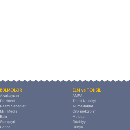
BÖLMƏLƏR
ELM və TƏHSİL
Azərbaycan
AMEA
Prezident
Təhsil Nazirliyi
Rəsmi Sənədlər
Ali məktəblər
Milli Məclis
Orta məktəblər
Bakı
Mətbuat
Sumqayıt
Ədəbiyyat
Gəncə
Dünya