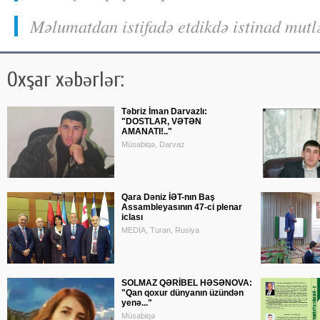
Məlumatdan istifadə etdikdə istinad mutl
Oxşar xəbərlər:
Təbriz İman Darvazlı:
"DOSTLAR, VƏTƏN
AMANATI!.."
Müsabiqə, Darvaz
Qara Dəniz İƏT-nın Baş
Assambleyasının 47-ci plenar
iclası
MEDİA, Turan, Rusiya
SOLMAZ QƏRİBEL HƏSƏNOVA:
"Qan qoxur dünyanın üzündən
yenə..."
Müsabiqə