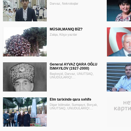
Darvaz, Nekroloqlar
MÜSƏLMANIQ BİZ?
Zalqa, Köşə yazılar
General AYVAZ QARA OĞLU
İSMAYILOV (1927-2000)
Başkeçid, Darvaz, UNUTSAQ,
UNUDULARIQ!....
Elm tarixində qara səhifə
Digər bölmələr, Sumqayıt, Borçalı,
UNUTSAQ, UNUDULARIQ!....