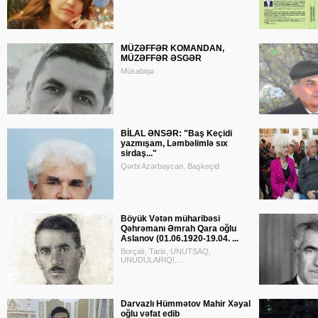
MÜZƏFFƏR KOMANDAN,
MÜZƏFFƏR ƏSGƏR
Müsabiqə
BİLAL ƏNSƏR: "Baş Keçidi
yazmışam, Ləmbəlimlə sıx
sirdaş..."
Qərbi Azərbaycan, Başkeçid
Böyük Vətən müharibəsi
Qəhrəmanı Əmrah Qara oğlu
Aslanov (01.06.1920-19.04. ...
Borçalı, Tarix, UNUTSAQ,
UNUDULARIQ!....
Darvazlı Hümmətov Mahir Xəyal
oğlu vəfat edib