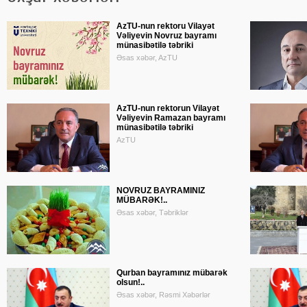
AzTU-nun rektoru Vilayət
Vəliyevin Novruz bayramı
münasibətilə təbriki
Əsas xəbər, AzTU
AzTU-nun rektorun Vilayət
Vəliyevin Ramazan bayramı
münasibətilə təbriki
AzTU
NOVRUZ BAYRAMINIZ
MÜBARƏK!..
Əsas xəbər, Təbriklər
Qurban bayramınız mübarək
olsun!..
Əsas xəbər, Rəsmi Xəbərlər