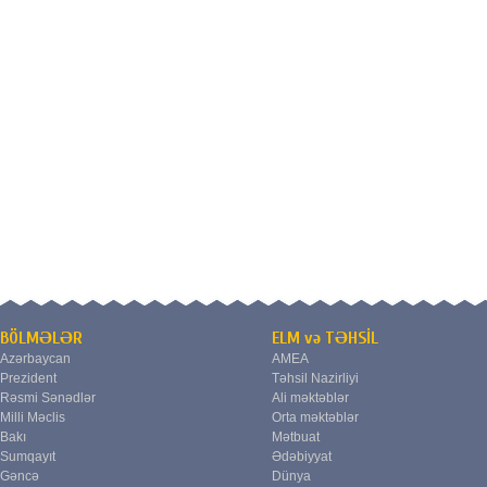
BÖLMƏLƏR
ELM və TƏHSİL
Azərbaycan
AMEA
Prezident
Təhsil Nazirliyi
Rəsmi Sənədlər
Ali məktəblər
Milli Məclis
Orta məktəblər
Bakı
Mətbuat
Sumqayıt
Ədəbiyyat
Gəncə
Dünya