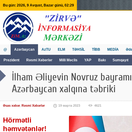
Bu gün: 2026, 9 Avqust, Bazar günü, 02:29
@
Azərbaycan
AzTU
ELM
TƏHSİL
TİBB
MEDİA
Ədə
Prezident
Rəsmi Xəbərlər
Milli Məclis
YAP
Bakı
Sumqayıt
GVİİM
Tv
İlham Əliyevin Novruz bayramı
Azərbaycan xalqına təbriki
Əsas xəbər
,
Rəsmi Xəbərlər
19 марта 2023
4621
Hörmətli
həmvətənlər!