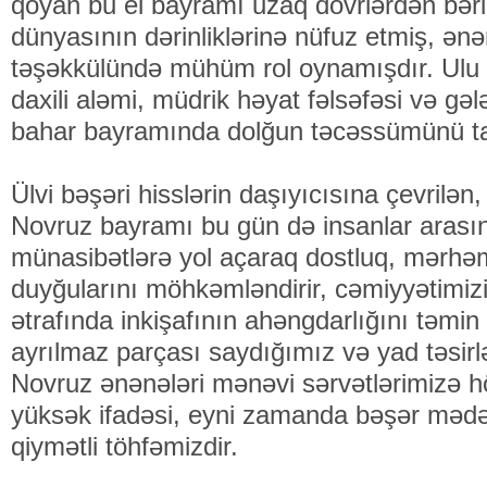
qoyan bu el bayramı uzaq dövrlərdən bər
dünyasının dərinliklərinə nüfuz etmiş, ənə
təşəkkülündə mühüm rol oynamışdır. Ulu 
daxili aləmi, müdrik həyat fəlsəfəsi və gələ
bahar bayramında dolğun təcəssümünü ta
Ülvi bəşəri hisslərin daşıyıcısına çevrilən,
Novruz bayramı bu gün də insanlar arası
münasibətlərə yol açaraq dostluq, mərhəm
duyğularını möhkəmləndirir, cəmiyyətimiz
ətrafında inkişafının ahəngdarlığını təmin e
ayrılmaz parçası saydığımız və yad təsi
Novruz ənənələri mənəvi sərvətlərimizə 
yüksək ifadəsi, eyni zamanda bəşər mədə
qiymətli töhfəmizdir.