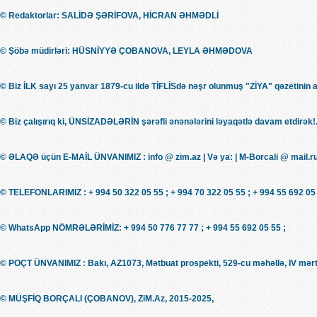
© Redaktorlar: SALİDƏ ŞƏRİFOVA, HİCRAN ƏHMƏDLİ
© Şöbə müdirləri: HÜSNİYYƏ ÇOBANOVA, LEYLA ƏHMƏDOVA
© Biz İLK sayı 25 yanvar 1879-cu ildə TİFLİSdə nəşr olunmuş "ZİYA" qəzetinin 
© Biz çalışırıq ki, ÜNSİZADƏLƏRİN şərəfli ənənələrini ləyaqətlə davam etdirək!.
© ƏLAQƏ üçün E-MAİL ÜNVANIMIZ : info @ zim.az | Və ya: | M-Borcali @ mail.r
© TELEFONLARIMIZ : + 994 50 322 05 55 ; + 994 70 322 05 55 ; + 994 55 692 05 
© WhatsApp NÖMRƏLƏRİMİZ: + 994 50 776 77 77 ; + 994 55 692 05 55 ;
© POÇT ÜNVANIMIZ : Bakı, AZ1073, Mətbuat prospekti, 529-cu məhəllə, IV mərt
© MÜŞFİQ BORÇALI (ÇOBANOV), ZiM.Az, 2015-2025,