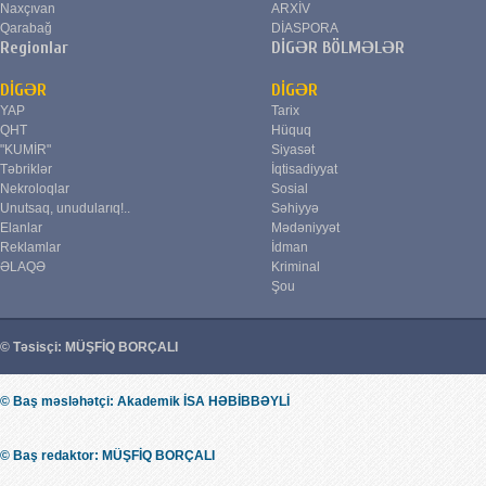
Naxçıvan
ARXİV
Qarabağ
DİASPORA
Regionlar
DİGƏR BÖLMƏLƏR
DİGƏR
DİGƏR
YAP
Tarix
QHT
Hüquq
"KUMİR"
Siyasət
Təbriklər
İqtisadiyyat
Nekroloqlar
Sosial
Unutsaq, unudularıq!..
Səhiyyə
Elanlar
Mədəniyyət
Reklamlar
İdman
ƏLAQƏ
Kriminal
Şou
© Təsisçi: MÜŞFİQ BORÇALI
© Baş məsləhətçi: Akademik İSA HƏBİBBƏYLİ
© Baş redaktor: MÜŞFİQ BORÇALI