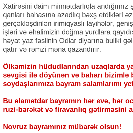
Xatirəsini daim minnətdarlıqla andığımız ş
qanları bahasına azadlıq bəxş etdikləri əz
gerçəkləşdirilən irimiqyaslı layihələr, gen
işləri və əhalimizin doğma yurdlara qayıdı
həyat yaz fəslinin Odlar diyarına builki gə
qatır və rəmzi məna qazandırır.
Ölkəmizin hüdudlarından uzaqlarda ya
sevgisi ilə döyünən və baharı bizimlə 
soydaşlarımıza bayram salamlarımı yet
Bu əlamətdar bayramın hər evə, hər oc
ruzi-bərəkət və firavanlıq gətirməsini 
Novruz bayramınız mübarək olsun!