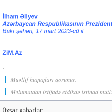
İlham Əliyev
Azərbaycan Respublikasının Prezident
Bakı şəhəri, 17 mart 2023-cü il
ZiM.Az
.
Muəllif huquqları qorunur.
Məlumatdan istifadə etdikdə istinad mutl
Oxşar xəbərlər: