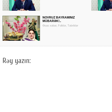
NOVRUZ BAYRAMINIZ
MÜBARƏK!..
Əsas xəbər, Folklor, Təbriklər
Rəy yazın: