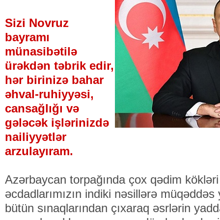
Sizi Novruz
bayramı
münasibətilə
ürəkdən təbrik edir,
hər birinizə bahar
əhval-ruhiyyəsi,
cansağlığı və
gələcək işlərinizdə
nailiyyətlər
arzulayıram.
Azərbaycan torpağında çox qədim kökləri
əcdadlarımızın indiki nəsillərə müqəddəs
bütün sınaqlarından çıxaraq əsrlərin yadd