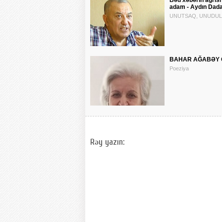
Bəd xəbərin ağrısı v
adam - Aydın Dada
UNUTSAQ, UNUDULAR
BAHAR AĞABƏY QI
Poeziya
Rəy yazın: