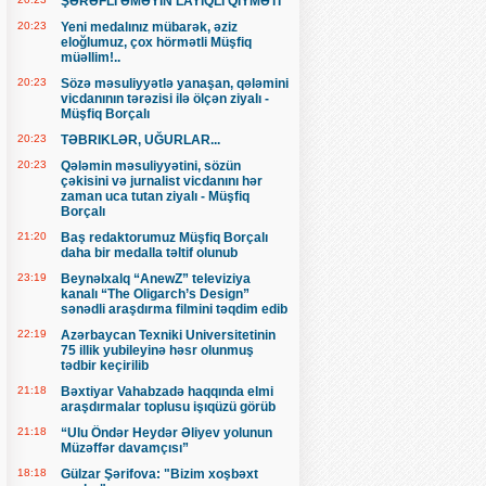
ŞƏRƏFLİ ƏMƏYİN LAYİQLİ QİYMƏTİ
20:23
Yeni medalınız mübarək, əziz
eloğlumuz, çox hörmətli Müşfiq
müəllim!..
20:23
Sözə məsuliyyətlə yanaşan, qələmini
vicdanının tərəzisi ilə ölçən ziyalı -
Müşfiq Borçalı
20:23
TƏBRIKLƏR, UĞURLAR...
20:23
Qələmin məsuliyyətini, sözün
çəkisini və jurnalist vicdanını hər
zaman uca tutan ziyalı - Müşfiq
Borçalı
21:20
Baş redaktorumuz Müşfiq Borçalı
daha bir medalla təltif olunub
23:19
Beynəlxalq “AnewZ” televiziya
kanalı “The Oligarch’s Design”
sənədli araşdırma filmini təqdim edib
22:19
Azərbaycan Texniki Universitetinin
75 illik yubileyinə həsr olunmuş
tədbir keçirilib
21:18
Bəxtiyar Vahabzadə haqqında elmi
araşdırmalar toplusu işıqüzü görüb
21:18
“Ulu Öndər Heydər Əliyev yolunun
Müzəffər davamçısı”
18:18
Gülzar Şərifova: "Bizim xoşbəxt