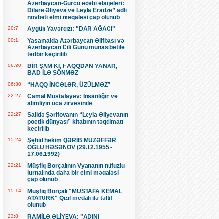
Azərbaycan-Gürcü ədəbi əlaqələri:
Dilarə Əliyeva və Leyla Eradze” adlı
növbəti elmi məqaləsi çap olunub
20:7
Aygün Yavərqızı: "DAR AĞACI"
00:1
Yasamalda Azərbaycan Əlifbası və
Azərbaycan Dili Günü münasibətilə
tədbir keçirilib
06:30
BİR ŞAM Kİ, HAQQDAN YANAR,
BAD İLƏ SÖNMƏZ
06:30
“HAQQ İNCƏLƏR, ÜZÜLMƏZ”
22:27
Camal Mustafayev: İnsanlığın və
alimliyin uca zirvəsində
22:27
Salidə Şərifovanın “Leyla Əliyevanın
poetik dünyası” kitabının təqdimatı
keçirilib
15:24
Şəhid həkim QƏRİB MÜZƏFFƏR
OĞLU HƏSƏNOV (29.12.1955 -
17.06.1992)
22:21
Müşfiq Borçalının Vyananın nüfuzlu
jurnalında daha bir elmi məqaləsi
çap olunub
15:14
Müşfiq Borçalı "MUSTAFA KEMAL
ATATÜRK" Qızıl medalı ilə təltif
olunub
23:8
RAMİLƏ ƏLİYEVA: "ADINI