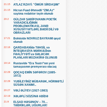
21:15
ATLAZ RZAYİ: "ÖMÜR SİRDAŞIM"
21:15
Hicran Fuad Əhmədli “ZiM.Az”
saytına redaktor təyin olunub
20:2
GÜLZAR ŞƏRİFOVANIN POETİK
YARADICILIĞININ
PROBLEMATİKASI, JANR
XÜSUSİYYƏTLƏRİ, BƏDİİ DİLİ VƏ
OBRAZLARI
17:21
Bolnisidə NOVRUZ BAYRAMI qeyd
olunub
22:16
QARDABANİdə TƏHSİL və
İNTEQRASİYA MƏRKƏZİnin
FƏALİYYƏTİ və GƏLƏCƏK
PLANLARI MÜZAKİRƏ OLUNUB
19:14
Rustavidə “Era Teatrı”nın yeni
tamaşasının premyerası olacaq
22:28
QOÇAQ EMİN SƏFƏROV (1885-
1972)
22:28
YUBİLEYİNİZ MÜBARƏK, HÖRMƏTLİ
SÜSƏN XANIM!..
20:27
VƏLİ ƏLİYEV (1927-1983)
22:19
XƏLƏFLİ SÖZÜNƏ ABİDƏ
21:9
ELŞAD HƏSƏNOV – 70…
TƏBRİKLƏR, UĞURLAR!