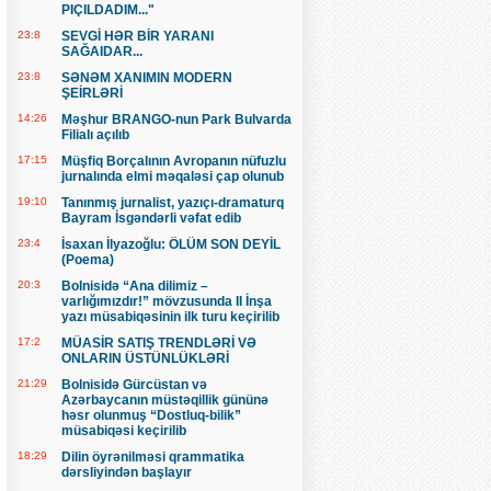
PIÇILDADIM..."
23:8
SEVGİ HƏR BİR YARANI
SAĞAIDAR...
23:8
SƏNƏM XANIMIN MODERN
ŞEİRLƏRİ
14:26
Məşhur BRANGO-nun Park Bulvarda
Filialı açılıb
17:15
Müşfiq Borçalının Avropanın nüfuzlu
jurnalında elmi məqaləsi çap olunub
19:10
Tanınmış jurnalist, yazıçı-dramaturq
Bayram İsgəndərli vəfat edib
23:4
İsaxan İlyazoğlu: ÖLÜM SON DEYİL
(Poema)
20:3
Bolnisidə “Ana dilimiz –
varlığımızdır!” mövzusunda II İnşa
yazı müsabiqəsinin ilk turu keçirilib
17:2
MÜASİR SATIŞ TRENDLƏRİ VƏ
ONLARIN ÜSTÜNLÜKLƏRİ
21:29
Bolnisidə Gürcüstan və
Azərbaycanın müstəqillik gününə
həsr olunmuş “Dostluq-bilik”
müsabiqəsi keçirilib
18:29
Dilin öyrənilməsi qrammatika
dərsliyindən başlayır