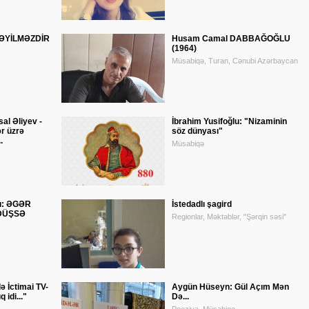
 "ƏYİLMƏZDİR
Husam Camal DABBAĞOĞLU
(1964)
Müsabiqə, Turan, Cənubi Azərbaycan
sal Əliyev -
İbrahim Yusifoğlu: "Nizaminin
r üzrə
söz dünyası"
.
Müsabiqə
u: ƏGƏR
İstedadlı şagird
DÜŞSƏ
Regionlar, Məktəblər, "Şərqin səsi"
ə İctimai TV-
Aygün Hüseyn: Gül Açım Mən
 idi..."
Də...