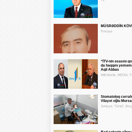
Tv
MÜSRƏDDİN KÖVR
Poeziya
“İTV-nin əsasını q
da haqqını yeməmə
Aqil Abbas
Milli Məclis, MEDİA, T
Stomatoloq cərrah
Vilayət oğlu Murs
Səhiyyə, "Ümid", Borç