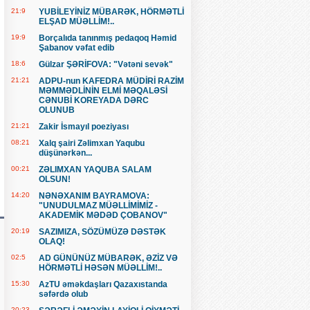
21:9
YUBİLEYİNİZ MÜBARƏK, HÖRMƏTLİ
ELŞAD MÜƏLLİM!..
19:9
Borçalıda tanınmış pedaqoq Həmid
Şabanov vəfat edib
18:6
Gülzar ŞƏRİFOVA: "Vətəni sevək"
21:21
ADPU-nun KAFEDRA MÜDİRİ RAZİM
MƏMMƏDLİNİN ELMİ MƏQALƏSİ
CƏNUBİ KOREYADA DƏRC
OLUNUB
21:21
Zakir İsmayıl poeziyası
08:21
Xalq şairi Zəlimxan Yaqubu
düşünərkən...
00:21
ZƏLIMXAN YAQUBA SALAM
OLSUN!
14:20
NƏNƏXANIM BAYRAMOVA:
"UNUDULMAZ MÜƏLLİMİMİZ -
AKADEMİK MƏDƏD ÇOBANOV"
20:19
SAZIMIZA, SÖZÜMÜZƏ DƏSTƏK
OLAQ!
02:5
AD GÜNÜNÜZ MÜBARƏK, ƏZİZ VƏ
HÖRMƏTLİ HƏSƏN MÜƏLLİM!..
15:30
AzTU əməkdaşları Qazaxıstanda
səfərdə olub
20:23