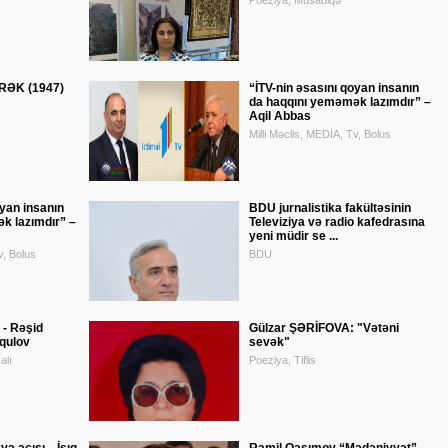
Poeziya, Müsabiqə
ƏK (1947)
“İTV-nin əsasını qoyan insanın
da haqqını yeməmək lazımdır” –
Aqil Abbas
Milli Məclis, MEDİA, Tv, Bolus
oyan insanın
BDU jurnalistika fakültəsinin
k lazımdır” –
Televiziya və radio kafedrasına
yeni müdir se ...
v, Bolus
BDU
 - Rəşid
Gülzar ŞƏRİFOVA: "Vətəni
aqulov
sevək"
alı
Poeziya, Tiflis