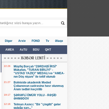
Digər
Arxiv
FOND
Tv
Əlaqə
AMEA
AzTU
BDU
QHT
= = = = = XƏBƏR LENTİ = = = = =
22:26
Müşfiq Borçalı “ZƏRDABİ İRSİ”
Mükafatı, "TURAN BİRLİYİ" -
"USTAD YAZIÇI" MEDALI və "AMEA-
nın Döş nişanı" ilə təltif olunub
21:27
Bolnisidə akademik Mədəd
Çobanovun xatirəsinə həsr olunmuş
Anım tədbiri keçirilib
19:17
ŞƏRƏFLİ ÖMÜR YOLU - RƏŞİD
ƏHMƏDOV
12:16
Telman Axıncı: "Bir "çingilti" gələr
qulağa sarı..."