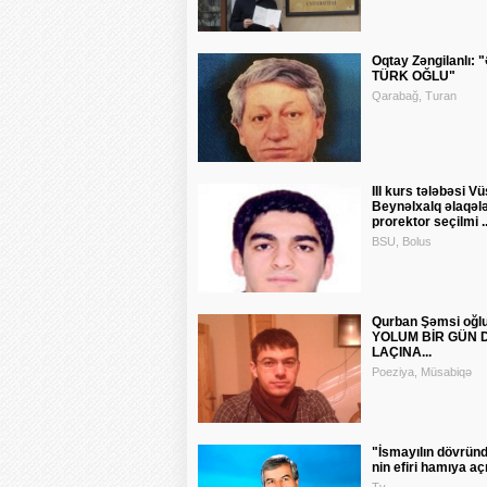
Oqtay Zəngilanlı:
TÜRK OĞLU"
Qarabağ, Turan
III kurs tələbəsi Vü
Beynəlxalq əlaqələ
prorektor seçilmi ..
BSU, Bolus
Qurban Şəmsi oğl
YOLUM BİR GÜN 
LAÇINA...
Poeziya, Müsabiqə
"İsmayılın dövründ
nin efiri hamıya açıq