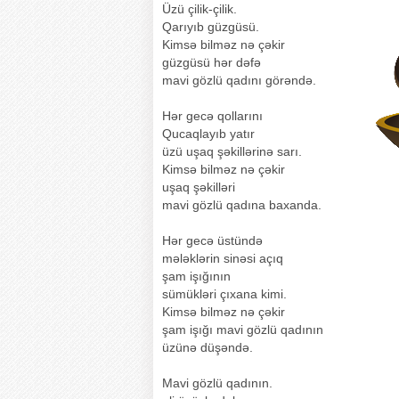
Üzü çilik-çilik.
Qarıyıb güzgüsü.
Kimsə bilməz nə çəkir
güzgüsü hər dəfə
mavi gözlü qadını görəndə.
Hər gecə qollarını
Qucaqlayıb yatır
üzü uşaq şəkillərinə sarı.
Kimsə bilməz nə çəkir
uşaq şəkilləri
mavi gözlü qadına baxanda.
Hər gecə üstündə
mələklərin sinəsi açıq
şam işığının
sümükləri çıxana kimi.
Kimsə bilməz nə çəkir
şam işığı mavi gözlü qadının
üzünə düşəndə.
Mavi gözlü qadının.