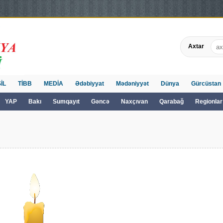
Axtar
İL
TİBB
MEDİA
Ədəbiyyat
Mədəniyyət
Dünya
Gürcüstan
YAP
Bakı
Sumqayıt
Gəncə
Naxçıvan
Qarabağ
Regionlar