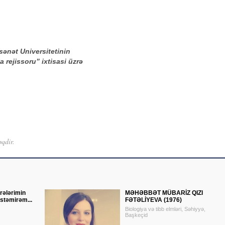
ənət Universitetinin
ya rejissoru” ixtisasi üzrə
əqdir.
irələrimin
MƏHƏBBƏT MÜBARİZ QIZI
stəmirəm...
FƏTƏLİYEVA (1976)
Biologiya və tibb elmləri, Səhiyyə,
Başkeçid