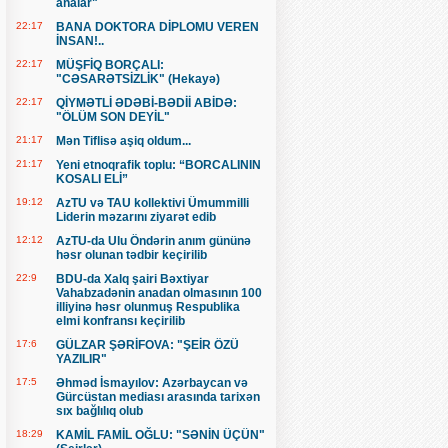
analar"
22:17
BANA DOKTORA DİPLOMU VEREN
İNSAN!..
22:17
MÜŞFİQ BORÇALI:
"CƏSARƏTSİZLİK" (Hekayə)
22:17
QİYMƏTLİ ƏDƏBİ-BƏDİİ ABİDƏ:
"ÖLÜM SON DEYİL"
21:17
Mən Tiflisə aşiq oldum...
21:17
Yeni etnoqrafik toplu: “BORCALININ
KOSALI ELİ”
19:12
AzTU və TAU kollektivi Ümummilli
Liderin məzarını ziyarət edib
12:12
AzTU-da Ulu Öndərin anım gününə
həsr olunan tədbir keçirilib
22:9
BDU-da Xalq şairi Bəxtiyar
Vahabzadənin anadan olmasının 100
illiyinə həsr olunmuş Respublika
elmi konfransı keçirilib
17:6
GÜLZAR ŞƏRİFOVA: "ŞEİR ÖZÜ
YAZILIR"
17:5
Əhməd İsmayılov: Azərbaycan və
Gürcüstan mediası arasında tarixən
sıx bağlılıq olub
18:29
KAMİL FAMİL OĞLU: "SƏNİN ÜÇÜN"