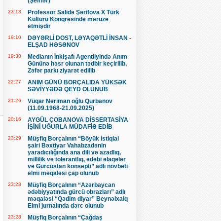
(Şeirlər)
23:13
Professor Salidə Şərifova X Türk
Kültürü Konqresində məruzə
etmişdir
19:10
DƏYƏRLİ DOST, LƏYAQƏTLİ İNSAN -
ELŞAD HƏSƏNOV
19:30
Medianın İnkişafı Agentliyində Anım
Gününə həsr olunan tədbir keçirilib,
Zəfər parkı ziyarət edilib
22:27
ANIM GÜNÜ BORÇALIDA YÜKSƏK
SƏVİYYƏDƏ QEYD OLUNUB
21:26
Vüqar Nəriman oğlu Qurbanov
(11.09.1968-21.09.2025)
20:16
AYGÜL ÇOBANOVA DİSSERTASİYA
İŞİNİ UĞURLA MÜDAFİƏ EDİB
23:29
Müşfiq Borçalının “Böyük istiqlal
şairi Bəxtiyar Vahabzadənin
yaradıcılığında ana dili və azadlıq,
millilik və tolerantlıq, ədəbi əlaqələr
və Gürcüstan konsepti” adlı növbəti
elmi məqaləsi çap olunub
23:28
Müşfiq Borçalının “Azərbaycan
ədəbiyyatında gürcü obrazları” adlı
məqaləsi “Qədim diyar” Beynəlxalq
Elmi jurnalında dərc olunub
23:28
Müşfiq Borçalının “Çağdaş