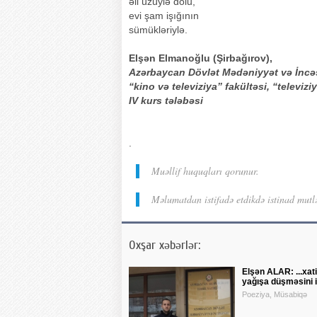
əli üzüylə dolu,
evi şam işığının
sümükləriylə.
Elşən Elmanoğlu (Şirbağırov),
Azərbaycan Dövlət Mədəniyyət və İncəs
“kino və televiziya” fakültəsi, “televizi
IV kurs tələbəsi
.
Muəllif huquqları qorunur.
Məlumatdan istifadə etdikdə istinad mutl
Oxşar xəbərlər:
Elşən ALAR: ...xat
yağışa düşməsini i
Poeziya, Müsabiqə