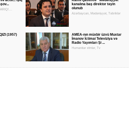
ə acısı... İşıq
Ramil Qasımov “Mədəniyyət”
şov...
kanalına baş direktor təyin
olunub
IQ!....
Azərbaycan, Mədəniyyət, Təbriklər
ZI (1957)
AMEA-nın müxbir üzvü Muxtar
İmanov İctimai Televiziya və
Radio Yayımları Şi ...
Humanitar elmlər, Tv