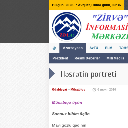
Bu gün: 2026, 7 Avqust, Cümə günü, 09:36
@
Azərbaycan
AzTU
ELM
TƏHS
Prezident
Rəsmi Xəbərlər
Milli Məclis
GVİİM
Tv
Həsrətin portreti
Ədəbiyyat
»
Müsabiqə
6 июня 2016
Müsabiqə üçün
Sonsuz bibim üçün
Mavi gözlü qadının