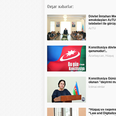
Oxşar xəbərlər:
Dövlət İmtahan Mə
əməkdaşları AzTU
tələbələri ilə görü
AzTU
Konstitusiya dövlət
qanunudur!..
Azərbaycan, Hüquq
Konstitusiya Günü
olunan "dəyirmi ma
İctimai elmlər
“Hüquq və rəqəms
“Law and Digitaliz