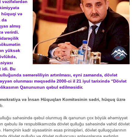
t vəzifələrdən
akimiyyətə
, hüquqi və
a da
qyas almış
ə verirdi.
idarəçilik
 hökumətin
nın yüksək
övlükdə,
siyası
 idi. Bu
ulluğunda səmərəliliyin artırılması, eyni zamanda, dövlət
yyən olunması məqsədilə 2000-ci il 21 iyul tarixində “Dövlət
ikasının Qanununun qəbul edilməsidir.
mokratiya və İnsan Hüquqları Komitəsinin sədri, hüquq üzrə
b.
ulluğu sahəsində qəbul olunmuş ilk qanunun çox böyük əhəmiyyət
unun qəbulu ilə respublikamızda dövlət qulluğu sahəsində vahid dövlət
 Həmçinin kadr siyasətinin əsas prinsipləri, dövlət qulluqçularının
nda dövlət qulluğu və dövlət qulluqçusu anlayışlarına aydınlıq