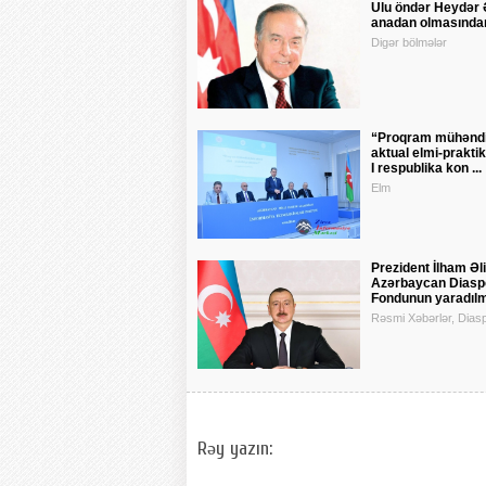
Ulu öndər Heydər 
anadan olmasından 
Digər bölmələr
“Proqram mühəndis
aktual elmi-praktik
I respublika kon ...
Elm
Prezident İlham Əl
Azərbaycan Diasp
Fondunun yaradılma
Rəsmi Xəbərlər, Dias
Rəy yazın: