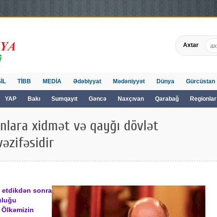
Axtar
İL
TİBB
MEDİA
Ədəbiyyat
Mədəniyyət
Dünya
Gürcüstan
YAP
Bakı
Sumqayıt
Gəncə
Naxçıvan
Qarabağ
Regionlar
anlara xidmət və qayğı dövlət
əzifəsidir
a etdikdən sonra
uluğu
. Ölkəmizin