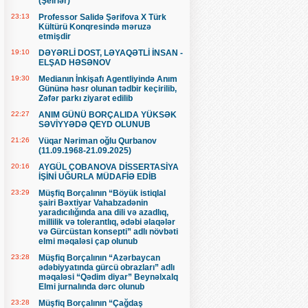
(Şeirlər)
23:13
Professor Salidə Şərifova X Türk
Kültürü Konqresində məruzə
etmişdir
19:10
DƏYƏRLİ DOST, LƏYAQƏTLİ İNSAN -
ELŞAD HƏSƏNOV
19:30
Medianın İnkişafı Agentliyində Anım
Gününə həsr olunan tədbir keçirilib,
Zəfər parkı ziyarət edilib
22:27
ANIM GÜNÜ BORÇALIDA YÜKSƏK
SƏVİYYƏDƏ QEYD OLUNUB
21:26
Vüqar Nəriman oğlu Qurbanov
(11.09.1968-21.09.2025)
20:16
AYGÜL ÇOBANOVA DİSSERTASİYA
İŞİNİ UĞURLA MÜDAFİƏ EDİB
23:29
Müşfiq Borçalının “Böyük istiqlal
şairi Bəxtiyar Vahabzadənin
yaradıcılığında ana dili və azadlıq,
millilik və tolerantlıq, ədəbi əlaqələr
və Gürcüstan konsepti” adlı növbəti
elmi məqaləsi çap olunub
23:28
Müşfiq Borçalının “Azərbaycan
ədəbiyyatında gürcü obrazları” adlı
məqaləsi “Qədim diyar” Beynəlxalq
Elmi jurnalında dərc olunub
23:28
Müşfiq Borçalının “Çağdaş