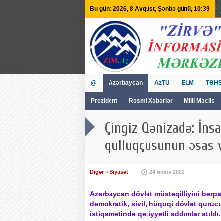
Bu gün: 2026, 8 Avqust, Şənbə günü, 10:39
@
Azərbaycan
AzTU
ELM
TƏHS
Prezident
Rəsmi Xəbərlər
Milli Məclis
GVİİM
Tv
Çingiz Qənizadə: İns
qulluqçusunun əsas v
Digər
»
Siyasət
24 июня 2022
Azərbaycan dövlət müstəqilliyini bərp
demokratik, sivil, hüquqi dövlət quruc
istiqamətində qətiyyətli addımlar atıldı