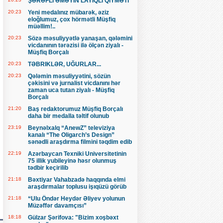
ŞƏRƏFLİ ƏMƏYİN LAYİQLİ QİYMƏTİ
20:23
Yeni medalınız mübarək, əziz
eloğlumuz, çox hörmətli Müşfiq
müəllim!..
20:23
Sözə məsuliyyətlə yanaşan, qələmini
vicdanının tərəzisi ilə ölçən ziyalı -
Müşfiq Borçalı
20:23
TƏBRIKLƏR, UĞURLAR...
20:23
Qələmin məsuliyyətini, sözün
çəkisini və jurnalist vicdanını hər
zaman uca tutan ziyalı - Müşfiq
Borçalı
21:20
Baş redaktorumuz Müşfiq Borçalı
daha bir medalla təltif olunub
23:19
Beynəlxalq “AnewZ” televiziya
kanalı “The Oligarch’s Design”
sənədli araşdırma filmini təqdim edib
22:19
Azərbaycan Texniki Universitetinin
75 illik yubileyinə həsr olunmuş
tədbir keçirilib
21:18
Bəxtiyar Vahabzadə haqqında elmi
araşdırmalar toplusu işıqüzü görüb
21:18
“Ulu Öndər Heydər Əliyev yolunun
Müzəffər davamçısı”
18:18
Gülzar Şərifova: "Bizim xoşbəxt