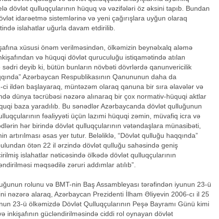
belə dövlət qulluqçularının hüquq və vəzifələri öz əksini tapıb. Bundan
vlət idarəetmə sistemlərinə və yeni çağırışlara uyğun olaraq
ində islahatlar uğurla davam etdirilib.
işafına xüsusi önəm verilməsindən, ölkəmizin beynəlxalq aləmə
inkişafından və hüquqi dövlət quruculuğu istiqamətində atılan
sədri deyib ki, bütün bunların növbəti dövrlərdə qanunvericilik
haqqında” Azərbaycan Respublikasının Qanununun daha da
01-ci ildən başlayaraq, müntəzəm olaraq qanuna bir sıra əlavələr və
sində dünya təcrübəsi nəzərə alınaraq bir çox normativ-hüquqi aktlar
quqi baza yaradılıb. Bu sənədlər Azərbaycanda dövlət qulluğunun
ulluqçularının fəaliyyəti üçün lazımi hüquqi zəmin, müvafiq icra və
lərin hər birində dövlət qulluqçularının vətəndaşlara münasibəti,
n artırılması əsas yer tutur. Beləliklə, “Dövlət qulluğu haqqında”
undan ötən 22 il ərzində dövlət qulluğu sahəsində geniş
irilmiş islahatlar nəticəsində ölkədə dövlət qulluqçularının
ndirilməsi məqsədilə zəruri addımlar atılıb”.
ulluğunun rolunu və BMT-nin Baş Assambleyası tərəfindən iyunun 23-ü
ni nəzərə alaraq, Azərbaycan Prezidenti İlham Əliyevin 2006-cı il 25
yunun 23-ü ölkəmizdə Dövlət Qulluqçularının Peşə Bayramı Günü kimi
 inkişafının gücləndirilməsində ciddi rol oynayan dövlət