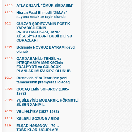
21:15
ATLAZ RZAYİ: "ÖMÜR SİRDAŞIM"
21:15
Hicran Fuad Əhmədli “ZiM.Az”
saytına redaktor təyin olunub
20:2
GÜLZAR ŞƏRİFOVANIN POETİK
YARADICILIĞININ
PROBLEMATİKASI, JANR
XÜSUSİYYƏTLƏRİ, BƏDİİ DİLİ VƏ
OBRAZLARI
17:21
Bolnisidə NOVRUZ BAYRAMI qeyd
olunub
22:16
QARDABANİdə TƏHSİL və
İNTEQRASİYA MƏRKƏZİnin
FƏALİYYƏTİ və GƏLƏCƏK
PLANLARI MÜZAKİRƏ OLUNUB
19:14
Rustavidə “Era Teatrı”nın yeni
tamaşasının premyerası olacaq
22:28
QOÇAQ EMİN SƏFƏROV (1885-
1972)
22:28
YUBİLEYİNİZ MÜBARƏK, HÖRMƏTLİ
SÜSƏN XANIM!..
20:27
VƏLİ ƏLİYEV (1927-1983)
22:19
XƏLƏFLİ SÖZÜNƏ ABİDƏ
21:9
ELŞAD HƏSƏNOV – 70…
TƏBRİKLƏR, UĞURLAR!