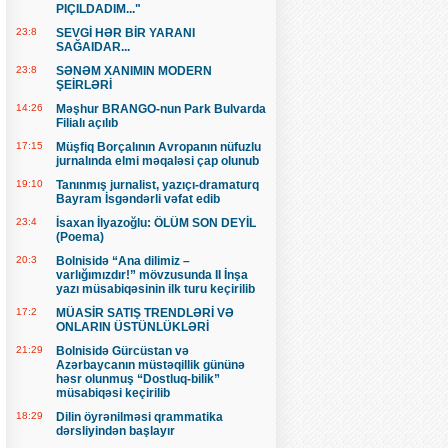
PIÇILDADIM..."
23:8
SEVGİ HƏR BİR YARANI
SAĞAIDAR...
23:8
SƏNƏM XANIMIN MODERN
ŞEİRLƏRİ
14:26
Məşhur BRANGO-nun Park Bulvarda
Filialı açılıb
17:15
Müşfiq Borçalının Avropanın nüfuzlu
jurnalında elmi məqaləsi çap olunub
19:10
Tanınmış jurnalist, yazıçı-dramaturq
Bayram İsgəndərli vəfat edib
23:4
İsaxan İlyazoğlu: ÖLÜM SON DEYİL
(Poema)
20:3
Bolnisidə “Ana dilimiz –
varlığımızdır!” mövzusunda II İnşa
yazı müsabiqəsinin ilk turu keçirilib
17:2
MÜASİR SATIŞ TRENDLƏRİ VƏ
ONLARIN ÜSTÜNLÜKLƏRİ
21:29
Bolnisidə Gürcüstan və
Azərbaycanın müstəqillik gününə
həsr olunmuş “Dostluq-bilik”
müsabiqəsi keçirilib
18:29
Dilin öyrənilməsi qrammatika
dərsliyindən başlayır