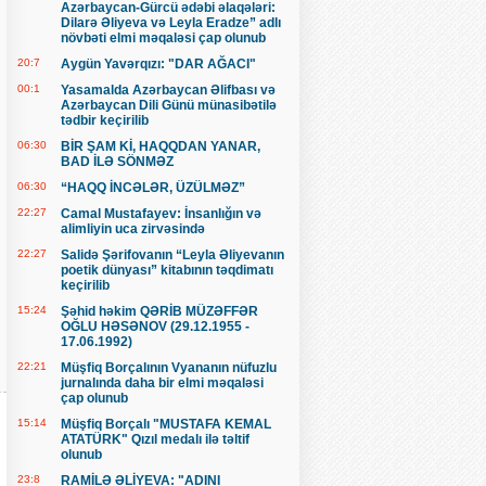
Azərbaycan-Gürcü ədəbi əlaqələri:
Dilarə Əliyeva və Leyla Eradze” adlı
növbəti elmi məqaləsi çap olunub
20:7
Aygün Yavərqızı: "DAR AĞACI"
00:1
Yasamalda Azərbaycan Əlifbası və
Azərbaycan Dili Günü münasibətilə
tədbir keçirilib
06:30
BİR ŞAM Kİ, HAQQDAN YANAR,
BAD İLƏ SÖNMƏZ
06:30
“HAQQ İNCƏLƏR, ÜZÜLMƏZ”
22:27
Camal Mustafayev: İnsanlığın və
alimliyin uca zirvəsində
22:27
Salidə Şərifovanın “Leyla Əliyevanın
poetik dünyası” kitabının təqdimatı
keçirilib
15:24
Şəhid həkim QƏRİB MÜZƏFFƏR
OĞLU HƏSƏNOV (29.12.1955 -
17.06.1992)
22:21
Müşfiq Borçalının Vyananın nüfuzlu
jurnalında daha bir elmi məqaləsi
çap olunub
15:14
Müşfiq Borçalı "MUSTAFA KEMAL
ATATÜRK" Qızıl medalı ilə təltif
olunub
23:8
RAMİLƏ ƏLİYEVA: "ADINI