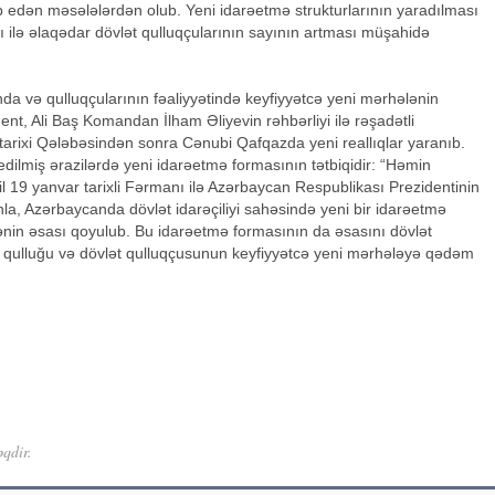
lb edən məsələlərdən olub. Yeni idarəetmə strukturlarının yaradılması
ı ilə əlaqədar dövlət qulluqçularının sayının artması müşahidə
da və qulluqçularının fəaliyyətində keyfiyyətcə yeni mərhələnin
ent, Ali Baş Komandan İlham Əliyevin rəhbərliyi ilə rəşadətli
arixi Qələbəsindən sonra Cənubi Qafqazda yeni reallıqlar yaranıb.
edilmiş ərazilərdə yeni idarəetmə formasının tətbiqidir: “Həmin
 il 19 yanvar tarixli Fərmanı ilə Azərbaycan Respublikası Prezidentinin
nla, Azərbaycanda dövlət idarəçiliyi sahəsində yeni bir idarəetmə
ənin əsası qoyulub. Bu idarəetmə formasının da əsasını dövlət
ət qulluğu və dövlət qulluqçusunun keyfiyyətcə yeni mərhələyə qədəm
əqdir.