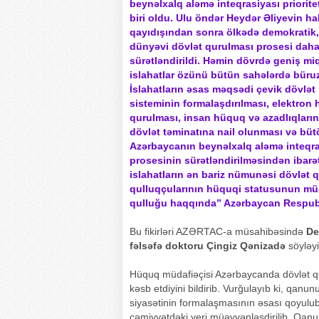
beynəlxalq aləmə inteqrasiyası priorite
biri oldu. Ulu öndər Heydər Əliyevin h
qayıdışından sonra ölkədə demokratik
dünyəvi dövlət qurulması prosesi dah
sürətləndirildi. Həmin dövrdə geniş mi
islahatlar özünü bütün sahələrdə büruz
İslahatların əsas məqsədi çevik dövlət 
sisteminin formalaşdırılması, elektron
qurulması, insan hüquq və azadlıqları
dövlət təminatına nail olunması və büt
Azərbaycanın beynəlxalq aləmə inteqra
prosesinin sürətləndirilməsindən ibarət
islahatların ən bariz nümunəsi dövlət q
qulluqçularının hüquqi statusunun müə
qulluğu haqqında” Azərbaycan Respubl
Bu fikirləri AZƏRTAC-a müsahibəsində
De
fəlsəfə doktoru Çingiz Qənizadə
söyləyi
Hüquq müdafiəçisi Azərbaycanda dövlət q
kəsb etdiyini bildirib. Vurğulayıb ki, qan
siyasətinin formalaşmasının əsası qoyulub.
cəmiyyətdəki yeri müəyyənləşdirilib. Qanu