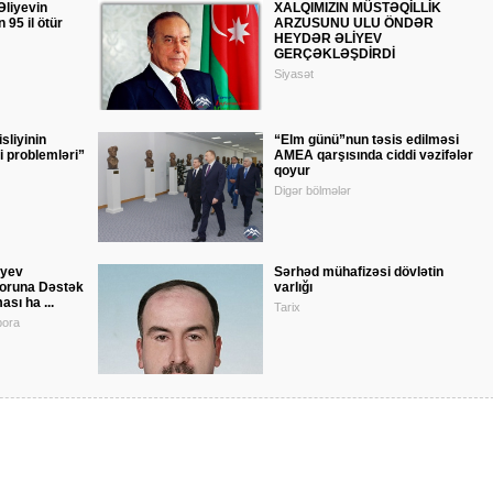
Əliyevin
XALQIMIZIN MÜSTƏQİLLİK
95 il ötür
ARZUSUNU ULU ÖNDƏR
HEYDƏR ƏLİYEV
GERÇƏKLƏŞDİRDİ
Siyasət
liyinin
“Elm günü”nun təsis edilməsi
i problemləri”
AMEA qarşısında ciddi vəzifələr
qoyur
Digər bölmələr
iyev
Sərhəd mühafizəsi dövlətin
oruna Dəstək
varlığı
sı ha ...
Tarix
pora