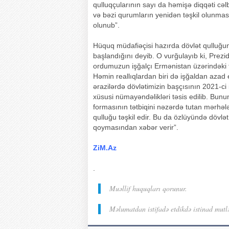
qulluqçularının sayı da həmişə diqqəti cə
və bəzi qurumların yenidən təşkil olunmas
olunub”.
Hüquq müdafiəçisi hazırda dövlət qulluğun
başlandığını deyib. O vurğulayıb ki, Prezid
ordumuzun işğalçı Ermənistan üzərindəki t
Həmin reallıqlardan biri də işğaldan azad 
ərazilərdə dövlətimizin başçısının 2021-ci
xüsusi nümayəndəlikləri təsis edilib. Bunu
formasının tətbiqini nəzərdə tutan mərhəl
qulluğu təşkil edir. Bu da özlüyündə dövl
qoymasından xəbər verir”.
ZiM.Az
.
Muəllif huquqları qorunur.
Məlumatdan istifadə etdikdə istinad mutl