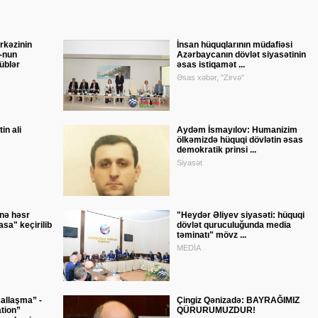
rkəzinin
İnsan hüquqlarının müdafiəsi
-nun
Azərbaycanın dövlət siyasətinin
şüblər
əsas istiqamət ...
Əsas xəbər, "Zirvə"
in ali
Aydəm İsmayılov: Humanizim
ölkəmizdə hüquqi dövlətin əsas
demokratik prinsi ...
Siyasət
nə həsr
"Heydər Əliyev siyasəti: hüquqi
sa" keçirilib
dövlət quruculuğunda media
təminatı" mövz ...
MEDİA
allaşma” -
Çingiz Qənizadə: BAYRAĞIMIZ
ation”
QÜRURUMUZDUR!