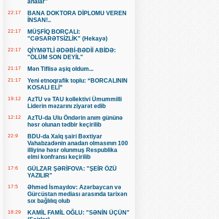
analar"
22:17
BANA DOKTORA DİPLOMU VEREN
İNSAN!..
22:17
MÜŞFİQ BORÇALI:
"CƏSARƏTSİZLİK" (Hekayə)
22:17
QİYMƏTLİ ƏDƏBİ-BƏDİİ ABİDƏ:
"ÖLÜM SON DEYİL"
21:17
Mən Tiflisə aşiq oldum...
21:17
Yeni etnoqrafik toplu: “BORCALININ
KOSALI ELİ”
19:12
AzTU və TAU kollektivi Ümummilli
Liderin məzarını ziyarət edib
12:12
AzTU-da Ulu Öndərin anım gününə
həsr olunan tədbir keçirilib
22:9
BDU-da Xalq şairi Bəxtiyar
Vahabzadənin anadan olmasının 100
illiyinə həsr olunmuş Respublika
elmi konfransı keçirilib
17:6
GÜLZAR ŞƏRİFOVA: "ŞEİR ÖZÜ
YAZILIR"
17:5
Əhməd İsmayılov: Azərbaycan və
Gürcüstan mediası arasında tarixən
sıx bağlılıq olub
18:29
KAMİL FAMİL OĞLU: "SƏNİN ÜÇÜN"