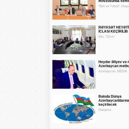
mövzusunda semina
"Elm və Təhsil", Hüqu
RƏYASƏT HEYƏTİ
İCLASI KEÇİRİLİB
Elm, "Zirvə"
Heydər Əliyev və 
Azərbaycan mətbu
Azərbaycan, MEDİA
Bakıda Dünya
Azərbaycanlılarını
keçiriləcək
Diaspora