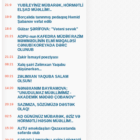
21:9
YUBİLEYİNİZ MÜBARƏK, HÖRMƏTLİ
ELŞAD MÜƏLLİM!..
19:9
Borçalıda tanınmış pedaqoq Həmid
Şabanov vəfat edib
18:6
Gülzar ŞƏRİFOVA: "Vətəni sevək"
21:21
ADPU-nun KAFEDRA MÜDİRİ RAZİM
MƏMMƏDLİNİN ELMİ MƏQALƏSİ
CƏNUBİ KOREYADA DƏRC
OLUNUB
21:21
Zakir İsmayıl poeziyası
08:21
Xalq şairi Zəlimxan Yaqubu
düşünərkən...
00:21
ZƏLIMXAN YAQUBA SALAM
OLSUN!
14:20
NƏNƏXANIM BAYRAMOVA:
"UNUDULMAZ MÜƏLLİMİMİZ -
AKADEMİK MƏDƏD ÇOBANOV"
20:19
SAZIMIZA, SÖZÜMÜZƏ DƏSTƏK
OLAQ!
02:5
AD GÜNÜNÜZ MÜBARƏK, ƏZİZ VƏ
HÖRMƏTLİ HƏSƏN MÜƏLLİM!..
15:30
AzTU əməkdaşları Qazaxıstanda
səfərdə olub
20:23