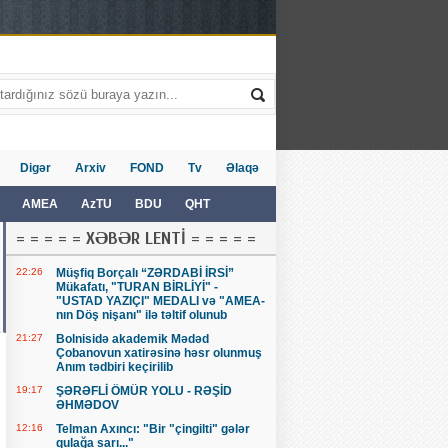
Digər
Arxiv
FOND
Tv
Əlaqə
AMEA
AzTU
BDU
QHT
= = = = = XƏBƏR LENTİ = = = = =
22:26
Müşfiq Borçalı “ZƏRDABİ İRSİ”
Mükafatı, "TURAN BİRLİYİ" -
"USTAD YAZIÇI" MEDALI və "AMEA-
nın Döş nişanı" ilə təltif olunub
21:27
Bolnisidə akademik Mədəd
Çobanovun xatirəsinə həsr olunmuş
Anım tədbiri keçirilib
19:17
ŞƏRƏFLİ ÖMÜR YOLU - RƏŞİD
ƏHMƏDOV
12:16
Telman Axıncı: "Bir "çingilti" gələr
qulağa sarı..."