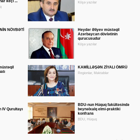
r keçi ...
Köşə yazılar
q
NİN NÖVBƏTİ
Heydər Əliyev müstəqil
Azərbaycan dövlətinin
qurucusudur
Köşə yazılar
müstəqil
KAMİLLƏŞƏN ZİYALI ÖMRÜ
atı
Regionlar, Məktəblər
BDU-nun Hüquq fakültəsində
n IV Qurultayı
beynəlxalq elmi-praktiki
konfrans
BDU, Hüquq