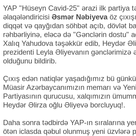
YAP "Hüseyn Cavid-25" ərazi ilk partiya tə
əlaqələndiricisi
Əsmər Nəbiyeva
öz çıxış
diqqət və qayğıdan söhbət açıb, dövlət b
rəhbərliyinə, eləcə də "Gənclərin dostu" a
Xalıq Yahudova təşəkkür edib, Heydər Əl
prezidenti Leyla Əliyevanın gənclərimizə
olduğunu bildirib.
Çıxış edən natiqlər yaşadığımız bü günkü
Müasir Azərbaycanımızın memarı və Yen
Partiyasının qurucusu, xalqımızın ümummill
Heydər Əlirza oğlu Əliyevə borcluyuq!.
Daha sonra tədbirdə YAP-ın sıralarına yen
ötən iclasda qəbul olunmuş yeni üzvlərə pa