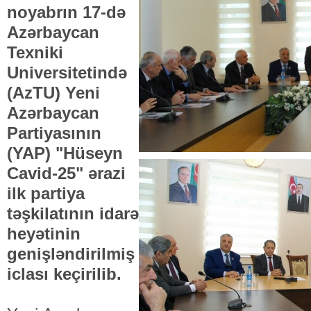
noyabrın 17-də
Azərbaycan
Texniki
Universitetində
(AzTU) Yeni
Azərbaycan
Partiyasının
(YAP) "Hüseyn
Cavid-25" ərazi
ilk partiya
təşkilatının idarə
heyətinin
genişləndirilmiş
iclası keçirilib.