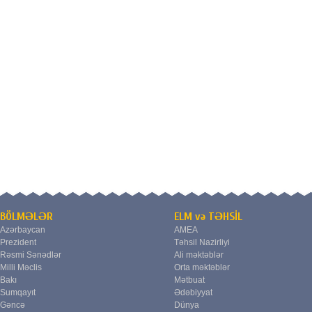
BÖLMƏLƏR
ELM və TƏHSİL
Azərbaycan
AMEA
Prezident
Təhsil Nazirliyi
Rəsmi Sənədlər
Ali məktəblər
Milli Məclis
Orta məktəblər
Bakı
Mətbuat
Sumqayıt
Ədəbiyyat
Gəncə
Dünya