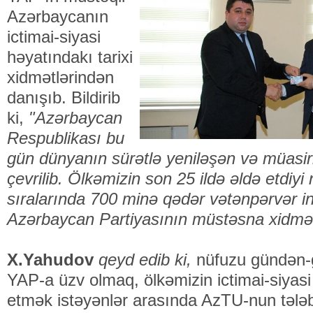
Azərbaycanın
ictimai-siyasi
həyatındakı tarixi
xidmətlərindən
danışıb. Bildirib
ki,
"Azərbaycan
Respublikası bu
gün dünyanın sürətlə yeniləşən və müasirl
çevrilib. Ölkəmizin son 25 ildə əldə etdiyi 
sıralarında 700 minə qədər vətənpərvər in
Azərbaycan Partiyasının müstəsna xidmətl
X.Yahudov
qeyd edib ki,
nüfuzu gündən-
YAP-a üzv olmaq, ölkəmizin ictimai-siyasi 
etmək istəyənlər arasında AzTU-nun tələb