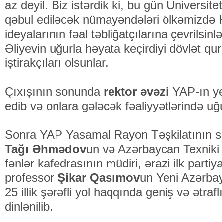
az deyil. Biz istərdik ki, bu gün Universite
qəbul ediləcək nümayəndələri ölkəmizdə 
ideyalarının fəal təbliğatçılarına çevrilsin
Əliyevin uğurla həyata keçirdiyi dövlət qur
iştirakçıları olsunlar.
Çıxışının sonunda
rektor əvəzi
YAP-ın ye
edib və onlara gələcək fəaliyyətlərində uğu
Sonra YAP Yasamal Rayon Təşkilatının s
Tağı Əhmədov
un və Azərbaycan Texniki U
fənlər kafedrasının müdiri, ərazi ilk partiya
professor
Şikar Qasımov
un Yeni Azərbay
25 illik şərəfli yol haqqında geniş və ətra
dinlənilib.