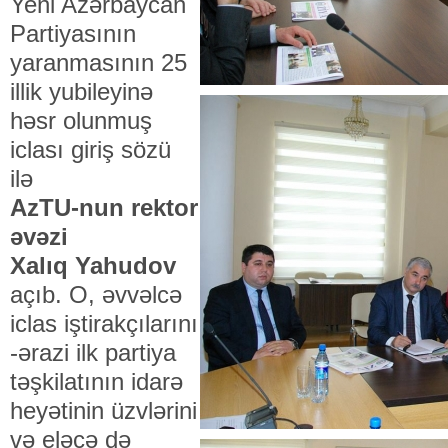
Yeni Azərbaycan
Partiyasının
yaranmasının 25
illik yubileyinə
həsr olunmuş
iclası giriş sözü
ilə
AzTU-nun rektor
əvəzi
Xalıq Yahudov
açıb. O, əvvəlcə
iclas iştirakçılarını
-ərazi ilk partiya
təşkilatının idarə
heyətinin üzvlərini
və eləcə də