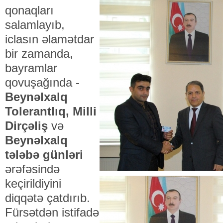
qonaqları
salamlayıb,
iclasın əlamətdar
bir zamanda,
bayramlar
qovuşağında -
Beynəlxalq
Tolerantlıq, Milli
Dirçəliş
və
Beynəlxalq
tələbə günləri
ərəfəsində
keçirildiyini
diqqətə çatdırıb.
Fürsətdən istifadə