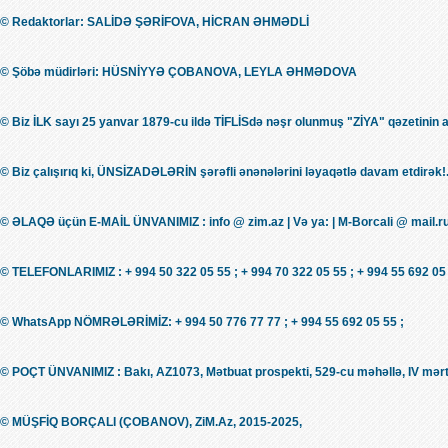
© Redaktorlar: SALİDƏ ŞƏRİFOVA, HİCRAN ƏHMƏDLİ
© Şöbə müdirləri: HÜSNİYYƏ ÇOBANOVA, LEYLA ƏHMƏDOVA
© Biz İLK sayı 25 yanvar 1879-cu ildə TİFLİSdə nəşr olunmuş "ZİYA" qəzetinin 
© Biz çalışırıq ki, ÜNSİZADƏLƏRİN şərəfli ənənələrini ləyaqətlə davam etdirək!.
© ƏLAQƏ üçün E-MAİL ÜNVANIMIZ : info @ zim.az | Və ya: | M-Borcali @ mail.r
© TELEFONLARIMIZ : + 994 50 322 05 55 ; + 994 70 322 05 55 ; + 994 55 692 05 
© WhatsApp NÖMRƏLƏRİMİZ: + 994 50 776 77 77 ; + 994 55 692 05 55 ;
© POÇT ÜNVANIMIZ : Bakı, AZ1073, Mətbuat prospekti, 529-cu məhəllə, IV mərt
© MÜŞFİQ BORÇALI (ÇOBANOV), ZiM.Az, 2015-2025,