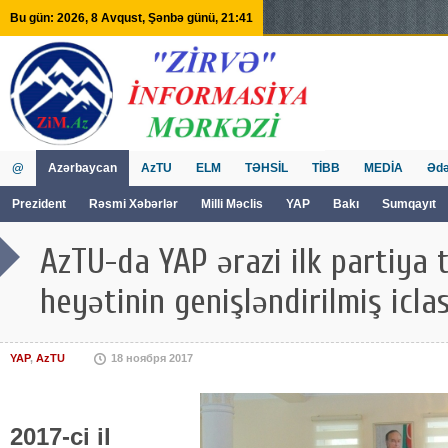
Bu gün: 2026, 8 Avqust, Şənbə günü, 21:41
@
Azərbaycan
AzTU
ELM
TƏHSİL
TİBB
MEDİA
Ədə
Prezident
Rəsmi Xəbərlər
Milli Məclis
YAP
Bakı
Sumqayıt
GVİİM
Tv
AzTU-da YAP ərazi ilk partiya t
heyətinin genişləndirilmiş iclas
YAP
,
AzTU
18 ноября 2017
2017-ci il