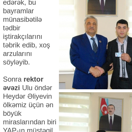
edərək, bu
bayramlar
münasibətilə
tədbir
iştirakçılarını
təbrik edib, xoş
arzularını
söyləyib.
Sonra
rektor
əvəzi
Ulu öndər
Heydər Əliyevin
ölkəmiz üçün ən
böyük
miraslarından biri
YAP-ın müstəqil