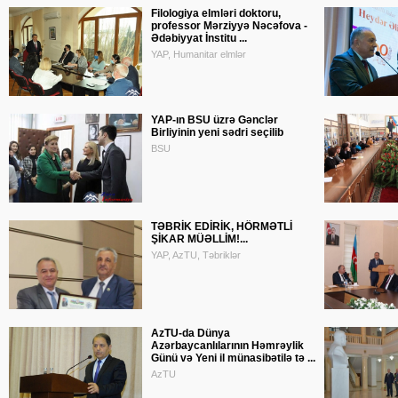
Filologiya elmləri doktoru,
professor Mərziyyə Nəcəfova -
Ədəbiyyat İnstitu ...
YAP, Humanitar elmlər
YAP-ın BSU üzrə Gənclər
Birliyinin yeni sədri seçilib
BSU
TƏBRİK EDİRİK, HÖRMƏTLİ
ŞİKAR MÜƏLLİM!...
YAP, AzTU, Təbriklər
AzTU-da Dünya
Azərbaycanlılarının Həmrəylik
Günü və Yeni il münasibətilə tə ...
AzTU