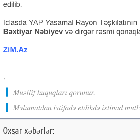
edilib.
İclasda YAP Yasamal Rayon Təşkilatının Gə
Bəxtiyar Nəbiyev
və dirgər rəsmi qonaqlar
ZiM.Az
.
Muəllif huquqları qorunur.
Məlumatdan istifadə etdikdə istinad mutl
Oxşar xəbərlər: