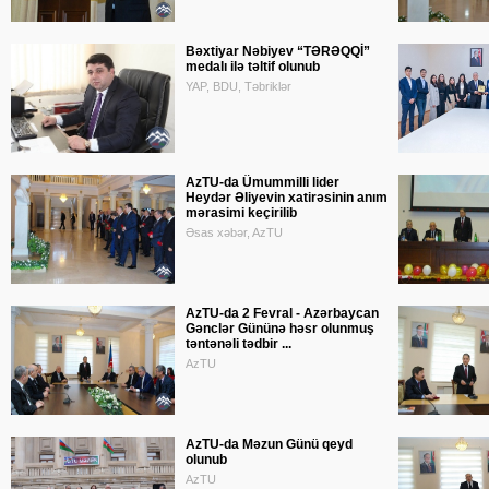
Bəxtiyar Nəbiyev “TƏRƏQQİ”
medalı ilə təltif olunub
YAP, BDU, Təbriklər
AzTU-da Ümummilli lider
Heydər Əliyevin xatirəsinin anım
mərasimi keçirilib
Əsas xəbər, AzTU
AzTU-da 2 Fevral - Azərbaycan
Gənclər Gününə həsr olunmuş
təntənəli tədbir ...
AzTU
AzTU-da Məzun Günü qeyd
olunub
AzTU