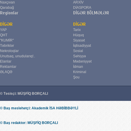
Naxçıvan
ARXİV
Qarabağ
DİASPORA
Regionlar
DİGƏR BÖLMƏLƏR
DİGƏR
DİGƏR
YAP
Tarix
QHT
Hüquq
"KUMİR"
Siyasət
Təbriklər
İqtisadiyyat
Nekroloqlar
Sosial
Unutsaq, unudularıq!..
Səhiyyə
Elanlar
Mədəniyyət
Reklamlar
İdman
ƏLAQƏ
Kriminal
Şou
© Təsisçi: MÜŞFİQ BORÇALI
© Baş məsləhətçi: Akademik İSA HƏBİBBƏYLİ
© Baş redaktor: MÜŞFİQ BORÇALI