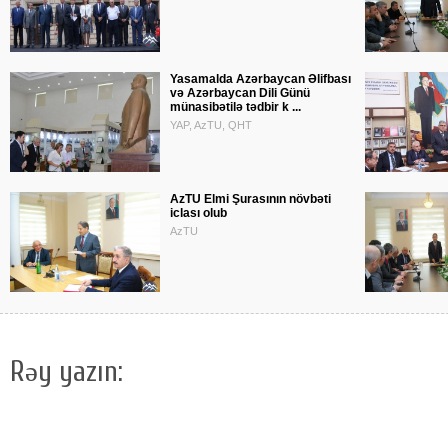
Yasamalda Azərbaycan Əlifbası
və Azərbaycan Dili Günü
münasibətilə tədbir k ...
YAP, AzTU, QHT
AzTU Elmi Şurasının növbəti
iclası olub
AzTU
Rəy yazın: