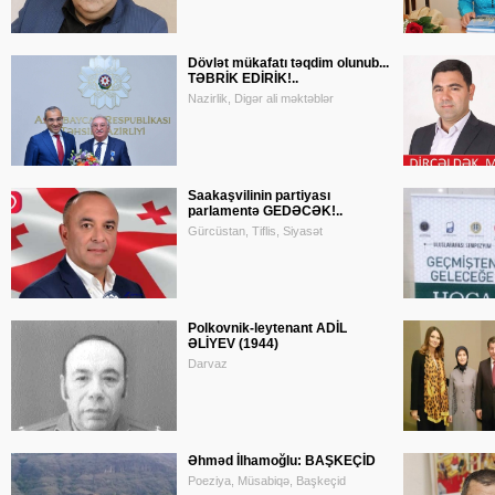
Dövlət mükafatı təqdim olunub...
TƏBRİK EDİRİK!..
Nazirlik, Digər ali məktəblər
Saakaşvilinin partiyası
parlamentə GEDƏCƏK!..
Gürcüstan, Tiflis, Siyasət
Polkovnik-leytenant ADİL
ƏLİYEV (1944)
Darvaz
Əhməd İlhamoğlu: BAŞKEÇİD
Poeziya, Müsabiqə, Başkeçid