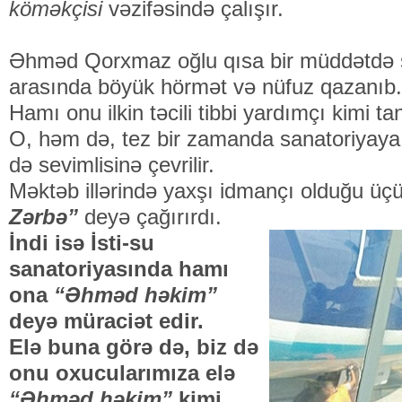
köməkçisi
vəzifəsində çalışır.
Əhməd Qorxmaz oğlu qısa bir müddətdə sa
arasında böyük hörmət və nüfuz qazanıb.
Hamı onu ilkin təcili tibbi yardımçı kimi tan
O, həm də, tez bir zamanda sanatoriyaya
də sevimlisinə çevrilir.
Məktəb illərində yaxşı idmançı olduğu ü
Zərbə”
deyə çağırırdı.
İndi isə İsti-su
sanatoriyasında hamı
ona
“Əhməd həkim”
deyə müraciət edir.
Elə buna görə də, biz də
onu oxucularımıza elə
“Əhməd həkim”
kimi