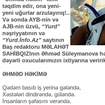
təqdim edir, ona yeni-
yeni uğurlar arzulayırıq!..
Və sonda AYB-nin və
AJB-nin üzvü,
“Yurd”
nəşriyyatının və
“Yurd.İnfo.Az”
saytının
Baş redaktoru MƏLAHƏT
SAHİBQIZInın Əhməd Süleymanova həsr 
dəyərli oxucularımızın ixtiyarına veriri
ƏHMƏD HƏKİMƏ
Qədəm basıb iş yerinə gələndə,
Xəstələri dindirəndə, güləndə.
İnsanların şəfasını verəndə,