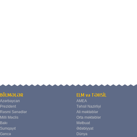
BÖLMƏLƏR
ELM və TƏHSİL
Azərbaycan
AMEA
Prezident
Təhsil Nazirliyi
Rəsmi Sənədlər
Ali məktəblər
Milli Məclis
Orta məktəblər
Bakı
Mətbuat
Sumqayıt
Ədəbiyyat
Gəncə
Dünya