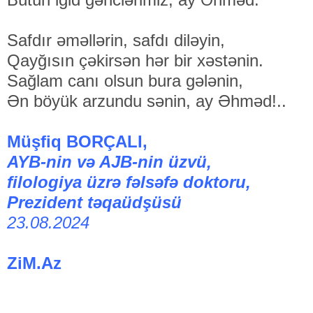
Safdır əməllərin, safdı diləyin,
Qayğısın çəkirsən hər bir xəstənin.
Sağlam canı olsun bura gələnin,
Ən böyük arzundu sənin, ay Əhməd!..
Müşfiq BORÇALI,
AYB-nin və AJB-nin üzvü,
filologiya üzrə fəlsəfə doktoru,
Prezident təqaüdşüsü
23.08.2024
ZiM.Az