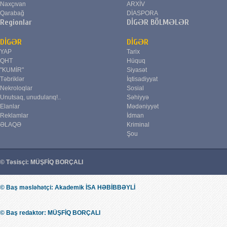
Naxçıvan
ARXİV
Qarabağ
DİASPORA
Regionlar
DİGƏR BÖLMƏLƏR
DİGƏR
DİGƏR
YAP
Tarix
QHT
Hüquq
"KUMİR"
Siyasət
Təbriklər
İqtisadiyyat
Nekroloqlar
Sosial
Unutsaq, unudularıq!..
Səhiyyə
Elanlar
Mədəniyyət
Reklamlar
İdman
ƏLAQƏ
Kriminal
Şou
© Təsisçi: MÜŞFİQ BORÇALI
© Baş məsləhətçi: Akademik İSA HƏBİBBƏYLİ
© Baş redaktor: MÜŞFİQ BORÇALI