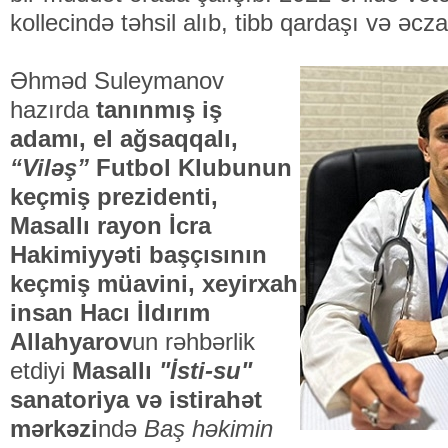
kollecində təhsil alıb, tibb qardaşı və əcza
Əhməd Suleymanov
hazırda
tanınmış iş
adamı, el ağsaqqalı,
“Viləş”
Futbol Klubunun
keçmiş prezidenti,
Masallı rayon İcra
Hakimiyyəti başçısının
keçmiş müavini, xeyirxah
insan Hacı İldırım
Allahyarov
un rəhbərlik
etdiyi
Masallı
"İsti-su"
sanatoriya və istirahət
mərkəzi
ndə
Baş həkimin