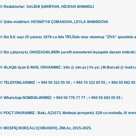
© Redaktorlar: SALİDƏ ŞƏRİFOVA, HİCRAN ƏHMƏDLİ
© Şöbə müdirləri: HÜSNİYYƏ ÇOBANOVA, LEYLA ƏHMƏDOVA
© Biz İLK sayı 25 yanvar 1879-cu ildə TİFLİSdə nəşr olunmuş "ZİYA" qəzetinin 
© Biz çalışırıq ki, ÜNSİZADƏLƏRİN şərəfli ənənələrini ləyaqətlə davam etdirək!.
© ƏLAQƏ üçün E-MAİL ÜNVANIMIZ : info @ zim.az | Və ya: | M-Borcali @ mail.r
© TELEFONLARIMIZ : + 994 50 322 05 55 ; + 994 70 322 05 55 ; + 994 55 692 05 
© WhatsApp NÖMRƏLƏRİMİZ: + 994 50 776 77 77 ; + 994 55 692 05 55 ;
© POÇT ÜNVANIMIZ : Bakı, AZ1073, Mətbuat prospekti, 529-cu məhəllə, IV mərt
© MÜŞFİQ BORÇALI (ÇOBANOV), ZiM.Az, 2015-2025,