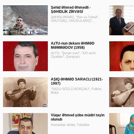
Şəhid Əhməd Əhmədli -
ŞƏHİDLİK ZİRVƏSİ
ŞƏHİDLƏRİMİZ, "Elm və Təhsil",
UNUTSAQ, UNUDULARIQ!....
AzTU-nun dekanı ƏHMƏD
MƏMMƏDOV (1958)
AzTU, "Şərqin səsi", "XXI əsrin
Ziyalıları", Qarayazı
AŞIQ ƏHMƏD SARACLI (1921-
1997)
"SAZLI-SÖZLÜ BORÇALI", Folklor,
Bolus
Vüqar Əhməd şöbə müdiri təyin
olunub
Humanitar elmlər, Təbriklər