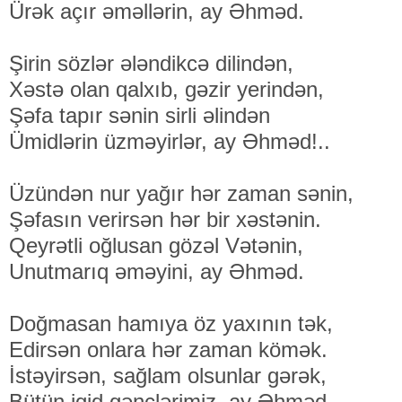
Ürək açır əməllərin, ay Əhməd.
Şirin sözlər ələndikcə dilindən,
Xəstə olan qalxıb, gəzir yerindən,
Şəfa tapır sənin sirli əlindən
Ümidlərin üzməyirlər, ay Əhməd!..
Üzündən nur yağır hər zaman sənin,
Şəfasın verirsən hər bir xəstənin.
Qeyrətli oğlusan gözəl Vətənin,
Unutmarıq əməyini, ay Əhməd.
Doğmasan hamıya öz yaxının tək,
Edirsən onlara hər zaman kömək.
İstəyirsən, sağlam olsunlar gərək,
Bütün igid gənclərimiz, ay Əhməd.