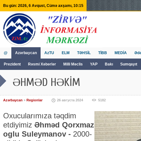
Bu gün: 2026, 6 Avqust, Cümə axşamı, 10:15
@
Azərbaycan
AzTU
ELM
TƏHSİL
TİBB
MEDİA
Ədə
Prezident
Rəsmi Xəbərlər
Milli Məclis
YAP
Bakı
Sumqayıt
GVİİM
Tv
ƏHMƏD HƏKİM
Azərbaycan
»
Regionlar
26 августа 2024
5182
Oxucularımıza təqdim
etdiyimiz
Əhməd Qorxmaz
oglu Suleymanov -
2000-