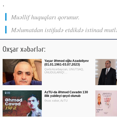
.
Muəllif huquqları qorunur.
Məlumatdan istifadə etdikdə istinad mutl
Oxşar xəbərlər:
Yaşar Əhməd oğlu Azadəliyev
(01.01.1961-03.07.2023)
Qərbi Azərbaycan, UNUTSAQ,
UNUDULARIQ!....
AzTU-da Əhməd Cavadın 130
illik yubileyi qeyd olunub
Əsas xəbər, AzTU