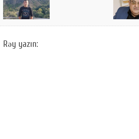
Rəy yazın: