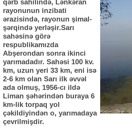
qərb sahilində, Lənkəran
rayonunun inzibati
ərazisində, rayonun şimal-
şərqində yerləşir.Sarı
sahəsinə görə
respublikamızda
Abşerondan sonra ikinci
yarımadadır. Sahəsi 100 kv.
km, uzun yeri 33 km, eni isə
2-6 km olan Sarı ilk əvvəl
ada olmuş, 1956-cı ildə
Liman şəhərindən buraya 6
km-lik torpaq yol
çəkildiyindən o, yarımadaya
çevrilmişdir.