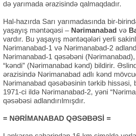
də yarımada ərazisində qalmaqdadır.
Hal-hazırda Sarı yarımadasında bir-birində
yaşayış məntəqəsi –
Nərimanabad
və
Ba
vardır. Bu yaşayış məntəqələri yerli sakin
Nərimanabad-1 və Nərimanabad-2 adlandır
Nərimanabad-1 qəsəbəni (Nərimanabad),
“kəndi” (Nərimanabad kənd) bildirir. Əsli
ərazisində Nərimanabad adlı kənd mövcu
Nərimanabad qəsəbəsinin tərkib hissəsi, b
1971-ci ildə Nərimanabad-2, yəni “Nərima
qəsəbəsi adlandırılmışdır.
= NƏRİMANABAD QƏSƏBƏSİ =
Lənkəran şəhərindən 16 km şimalda yerləş