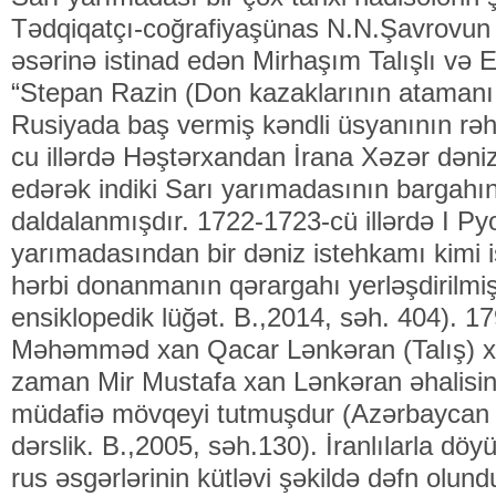
Tədqiqatçı-coğrafiyaşünas N.N.Şavrovun 
əsərinə istinad edən Mirhaşım Talışlı və E
“Stepan Razin (Don kazaklarının atamanı,
Rusiyada baş vermiş kəndli üsyanının rəh
cu illərdə Həştərxandan İrana Xəzər dənizi
edərək indiki Sarı yarımadasının bargahın
daldalanmışdır. 1722-1723-cü illərdə I P
yarımadasından bir dəniz istehkamı kimi i
hərbi donanmanın qərargahı yerləşdirilmiş
ensiklopedik lüğət. B.,2014, səh. 404). 17
Məhəmməd xan Qacar Lənkəran (Talış) x
zaman Mir Mustafa xan Lənkəran əhalisin
müdafiə mövqeyi tutmuşdur (Azərbaycan tar
dərslik. B.,2005, səh.130). İranlılarla d
rus əsgərlərinin kütləvi şəkildə dəfn olun