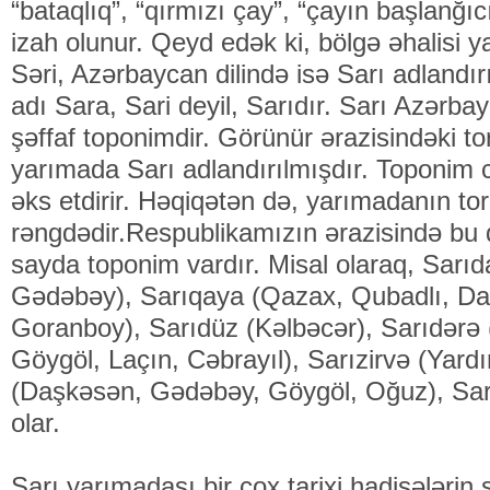
“bataqlıq”, “qırmızı çay”, “çayın başlanğı
izah olunur. Qeyd edək ki, bölgə əhalisi ya
Səri, Azərbaycan dilində isə Sarı adlandır
adı Sara, Sari deyil, Sarıdır. Sarı Azərbay
şəffaf toponimdir. Görünür ərazisindəki t
yarımada Sarı adlandırılmışdır. Toponim c
əks etdirir. Həqiqətən də, yarımadanın to
rəngdədir.Respublikamızın ərazisində bu 
sayda toponim vardır. Misal olaraq, Sarıd
Gədəbəy), Sarıqaya (Qazax, Qubadlı, Da
Goranboy), Sarıdüz (Kəlbəcər), Sarıdərə 
Göygöl, Laçın, Cəbrayıl), Sarızirvə (Yardı
(Daşkəsən, Gədəbəy, Göygöl, Oğuz), Sar
olar.
Sarı yarımadası bir çox tarixi hadisələrin