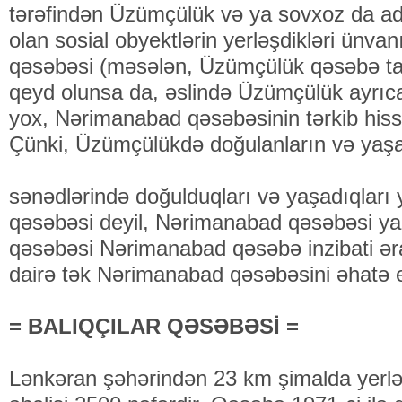
tərəfindən Üzümçülük və ya sovxoz da ad
olan sosial obyektlərin yerləşdikləri ünv
qəsəbəsi (məsələn, Üzümçülük qəsəbə ta
qeyd olunsa da, əslində Üzümçülük ayrıc
yox, Nərimanabad qəsəbəsinin tərkib hissəs
Çünki, Üzümçülükdə doğulanların və yaşa
sənədlərində doğulduqları və yaşadıqları
qəsəbəsi deyil, Nərimanabad qəsəbəsi ya
qəsəbəsi Nərimanabad qəsəbə inzibati əraz
dairə tək Nərimanabad qəsəbəsini əhatə e
= BALIQÇILAR QƏSƏBƏSİ =
Lənkəran şəhərindən 23 km şimalda yerləş