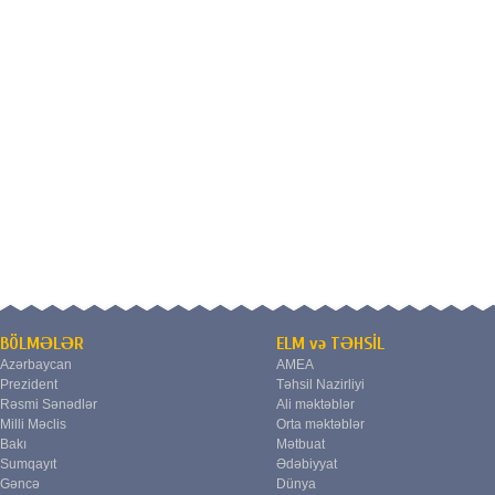
BÖLMƏLƏR
ELM və TƏHSİL
Azərbaycan
AMEA
Prezident
Təhsil Nazirliyi
Rəsmi Sənədlər
Ali məktəblər
Milli Məclis
Orta məktəblər
Bakı
Mətbuat
Sumqayıt
Ədəbiyyat
Gəncə
Dünya