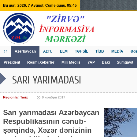
Bu gün: 2026, 7 Avqust, Cümə günü, 05:45
@
Azərbaycan
AzTU
ELM
TƏHSİL
TİBB
MEDİA
Ədə
Prezident
Rəsmi Xəbərlər
Milli Məclis
YAP
Bakı
Sumqayıt
GVİİM
Tv
SARI YARIMADASI
Regionlar
,
Tarix
9 ноября 2017
Sarı yarımadası Azərbaycan
Respublikasının cənub-
şərqində, Xəzər dənizinin