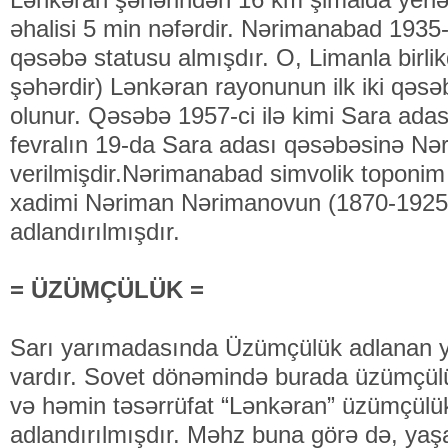
əhalisi 5 min nəfərdir. Nərimanabad 1935-c
qəsəbə statusu almışdır. O, Limanla birli
şəhərdir) Lənkəran rayonunun ilk iki qəsə
olunur. Qəsəbə 1957-ci ilə kimi Sara adası
fevralın 19-da Sara adası qəsəbəsinə Nə
verilmişdir.Nərimanabad simvolik toponim 
xadimi Nəriman Nərimanovun (1870-1925)
adlandırılmışdır.
= ÜZÜMÇÜLÜK =
Sarı yarımadasında Üzümçülük adlanan y
vardır. Sovet dönəmində burada üzümçülü
və həmin təsərrüfat “Lənkəran” üzümçülü
adlandırılmışdır. Məhz buna görə də, yaşa