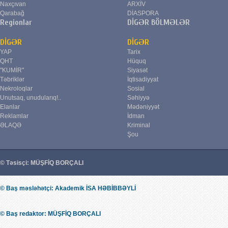
Naxçıvan
ARXİV
Qarabağ
DİASPORA
Regionlar
DİGƏR BÖLMƏLƏR
DİGƏR
DİGƏR
YAP
Tarix
QHT
Hüquq
"KUMİR"
Siyasət
Təbriklər
İqtisadiyyat
Nekroloqlar
Sosial
Unutsaq, unudularıq!..
Səhiyyə
Elanlar
Mədəniyyət
Reklamlar
İdman
ƏLAQƏ
Kriminal
Şou
© Təsisçi: MÜŞFİQ BORÇALI
© Baş məsləhətçi: Akademik İSA HƏBİBBƏYLİ
© Baş redaktor: MÜŞFİQ BORÇALI