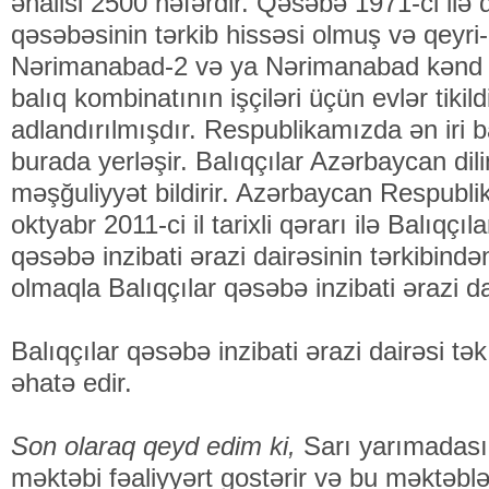
əhalisi 2500 nəfərdir. Qəsəbə 1971-ci il
qəsəbəsinin tərkib hissəsi olmuş və qeyri
Nərimanabad-2 və ya Nərimanabad kənd 
balıq kombinatının işçiləri üçün evlər tiki
adlandırılmışdır. Respublikamızda ən iri 
burada yerləşir. Balıqçılar Azərbaycan dil
məşğuliyyət bildirir. Azərbaycan Respublik
oktyabr 2011-ci il tarixli qərarı ilə Balıq
qəsəbə inzibati ərazi dairəsinin tərkibind
olmaqla Balıqçılar qəsəbə inzibati ərazi da
Balıqçılar qəsəbə inzibati ərazi dairəsi tə
əhatə edir.
Son olaraq qeyd edim ki,
Sarı yarımadası
məktəbi fəaliyyərt gostərir və bu məktəbl