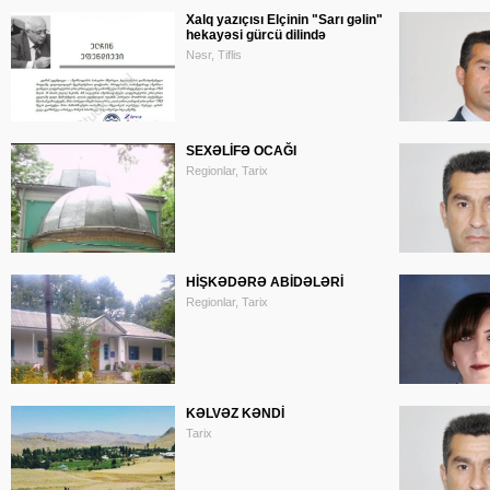
Xalq yazıçısı Elçinin "Sarı gəlin"
hekayəsi gürcü dilində
Nəsr, Tiflis
SEXƏLİFƏ OCAĞI
Regionlar, Tarix
HİŞKƏDƏRƏ ABİDƏLƏRİ
Regionlar, Tarix
KƏLVƏZ KƏNDİ
Tarix