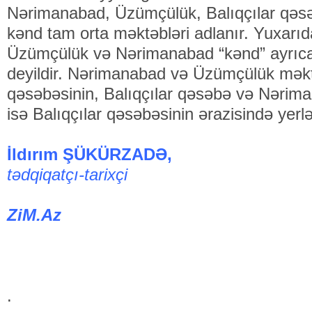
Nərimanabad, Üzümçülük, Balıqçılar qə
kənd tam orta məktəbləri adlanır. Yuxarıd
Üzümçülük və Nərimanabad “kənd” ayrıca
deyildir. Nərimanabad və Üzümçülük mək
qəsəbəsinin, Balıqçılar qəsəbə və Nərim
isə Balıqçılar qəsəbəsinin ərazisində yerlə
İldırım ŞÜKÜRZADƏ,
tədqiqatçı-tarixçi
ZiM.Az
.