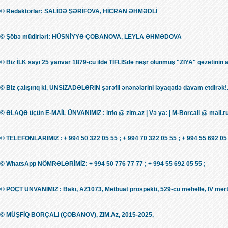
© Redaktorlar: SALİDƏ ŞƏRİFOVA, HİCRAN ƏHMƏDLİ
© Şöbə müdirləri: HÜSNİYYƏ ÇOBANOVA, LEYLA ƏHMƏDOVA
© Biz İLK sayı 25 yanvar 1879-cu ildə TİFLİSdə nəşr olunmuş "ZİYA" qəzetinin 
© Biz çalışırıq ki, ÜNSİZADƏLƏRİN şərəfli ənənələrini ləyaqətlə davam etdirək!.
© ƏLAQƏ üçün E-MAİL ÜNVANIMIZ : info @ zim.az | Və ya: | M-Borcali @ mail.r
© TELEFONLARIMIZ : + 994 50 322 05 55 ; + 994 70 322 05 55 ; + 994 55 692 05 
© WhatsApp NÖMRƏLƏRİMİZ: + 994 50 776 77 77 ; + 994 55 692 05 55 ;
© POÇT ÜNVANIMIZ : Bakı, AZ1073, Mətbuat prospekti, 529-cu məhəllə, IV mərt
© MÜŞFİQ BORÇALI (ÇOBANOV), ZiM.Az, 2015-2025,