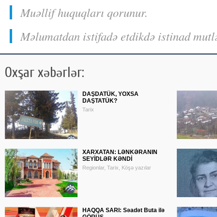
Muəllif huquqları qorunur.
Məlumatdan istifadə etdikdə istinad mutl
Oxşar xəbərlər:
DAŞDATÜK, YOXSA
DAŞTATÜK?
Tarix
XARXATAN: LƏNKƏRANIN
SEYİDLƏR KƏNDİ
Regionlar, Tarix, Köşə yazılar
HAQQA SARI: Səadət Buta ilə