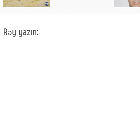
Rəy yazın: