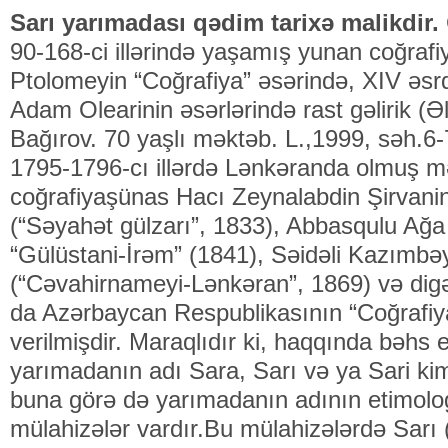
Sarı yarımadası qədim tarixə malikdir.
90-168-ci illərində yaşamış yunan coğrafi
Ptolomeyin “Coğrafiya” əsərində, XIV əs
Adam Olearinin əsərlərində rast gəlirik (Ə
Bağırov. 70 yaşlı məktəb. L.,1999, səh.6-
1795-1796-cı illərdə Lənkəranda olmuş 
coğrafiyaşünas Hacı Zeynalabdin Şirvani
(“Səyahət gülzarı”, 1833), Abbasqulu Ağ
“Gülüstani-İrəm” (1841), Səidəli Kazımbə
(“Cəvahirnameyi-Lənkəran”, 1869) və digə
da Azərbaycan Respublikasının “Coğrafiya
verilmişdir. Maraqlıdır ki, haqqında bəhs e
yarımadanın adı Sara, Sarı və ya Sari ki
buna görə də yarımadanın adının etimologi
mülahizələr vardır.Bu mülahizələrdə Sarı 