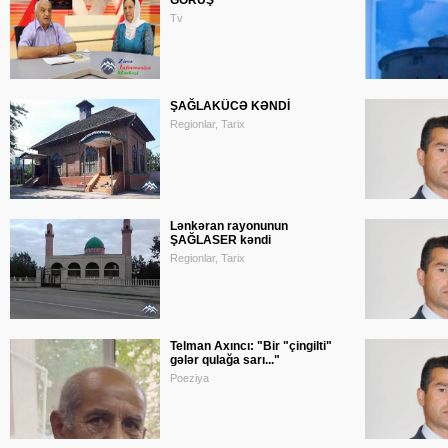
GÖRÜŞ
Tv
ŞAĞLAKÜCƏ KƏNDİ
Regionlar, Tarix
Lənkəran rayonunun
ŞAĞLASER kəndi
Regionlar, Tarix
Telman Axıncı: "Bir "çingilti"
gələr qulağa sarı..."
Poeziya