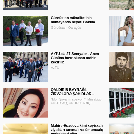
Gürcüstan müxalifətinin
nümayəndə heyəti Bakıda
Gürcüstan, Qaraçöp
AzTU-da 27 Sentyabr - Anım
Gününə həsr olunan tədbir
keçirilib
AzTU
QALDIRIB BAYRAĞI,
ZİRVƏLƏRƏ ŞƏHİDLƏR...
"Mən Şirvanın səsiyəm", Müsabiqə,
UNUTSAQ, UNUDULARIQ!....
Mahirə Əsədova kimi xeyirxah
ziyalıları tanımalı və ümumxalq