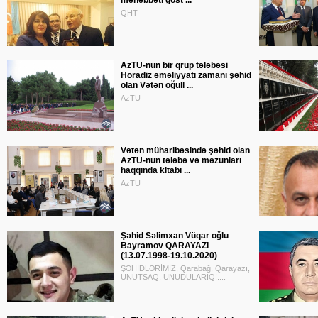
məhəbbəti göst ...
QHT
AzTU-nun bir qrup tələbəsi
Horadiz əməliyyatı zamanı şəhid
olan Vətən oğull ...
AzTU
Vətən müharibəsində şəhid olan
AzTU-nun tələbə və məzunları
haqqında kitabı ...
AzTU
Şəhid Səlimxan Vüqar oğlu
Bayramov QARAYAZI
(13.07.1998-19.10.2020)
ŞƏHİDLƏRİMİZ, Qarabağ, Qarayazı,
UNUTSAQ, UNUDULARIQ!....