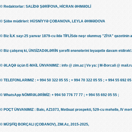
© Redaktorlar: SALİDƏ ŞƏRİFOVA, HİCRAN ƏHMƏDLİ
© Şöbə müdirləri: HÜSNİYYƏ ÇOBANOVA, LEYLA ƏHMƏDOVA
© Biz İLK sayı 25 yanvar 1879-cu ildə TİFLİSdə nəşr olunmuş "ZİYA" qəzetinin 
© Biz çalışırıq ki, ÜNSİZADƏLƏRİN şərəfli ənənələrini ləyaqətlə davam etdirək!.
© ƏLAQƏ üçün E-MAİL ÜNVANIMIZ : info @ zim.az | Və ya: | M-Borcali @ mail.r
© TELEFONLARIMIZ : + 994 50 322 05 55 ; + 994 70 322 05 55 ; + 994 55 692 05 
© WhatsApp NÖMRƏLƏRİMİZ: + 994 50 776 77 77 ; + 994 55 692 05 55 ;
© POÇT ÜNVANIMIZ : Bakı, AZ1073, Mətbuat prospekti, 529-cu məhəllə, IV mərt
© MÜŞFİQ BORÇALI (ÇOBANOV), ZiM.Az, 2015-2025,