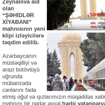
Zeynalova aid
olan
“ŞƏHİDLƏR
XİYABANI”
mahnısının yeni
klipi izləyicilərə
təqdim edilib.
Azərbaycanın
müstəqilliyi və
ərazi bütövlüyü
uğrunda
mübarizədə
canlarını fəda
etmiş oğul və qızlarımızın müqəddəs xatir
mahnını bir qədər əvvəl
hərbi vətənpərv