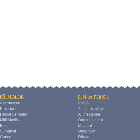
BÖLMƏLƏR
ELM və TƏHSİL
Azərbaycan
AMEA
Prezident
Təhsil Nazirliyi
Rəsmi Sənədlər
Ali məktəblər
Milli Məclis
Orta məktəblər
Bakı
Mətbuat
Sumqayıt
Ədəbiyyat
Gəncə
Dünya