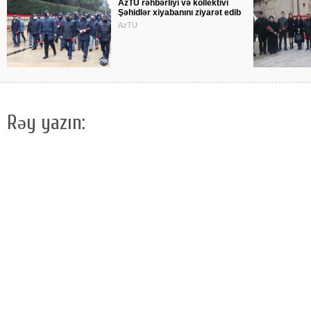
AzTU rəhbərliyi və kollektivi
Şəhidlər xiyabanını ziyarət edib
AzTU
Rəy yazın: