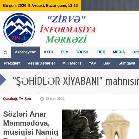
Bu gün: 2026, 9 Avqust, Bazar günü, 13:12
@
Azərbaycan
AzTU
ELM
TƏHSİL
TİBB
MEDİA
Ədə
Prezident
Rəsmi Xəbərlər
Milli Məclis
YAP
Bakı
Sumqayıt
GVİİM
Tv
“ŞƏHİDLƏR XİYABANI” mahnısını
Qarabağ
,
Tv
,
Şou
13 мая 2016
Sözləri Anar
Məmmədova,
musiqisi Namiq