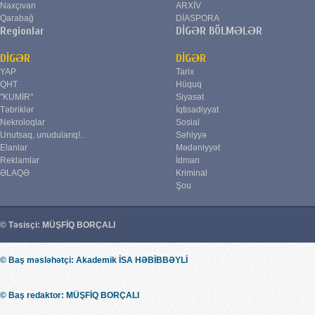
Naxçıvan
ARXİV
Qarabağ
DİASPORA
Regionlar
DİGƏR BÖLMƏLƏR
DİGƏR
DİGƏR
YAP
Tarix
QHT
Hüquq
"KUMİR"
Siyasət
Təbriklər
İqtisadiyyat
Nekroloqlar
Sosial
Unutsaq, unudularıq!..
Səhiyyə
Elanlar
Mədəniyyət
Reklamlar
İdman
ƏLAQƏ
Kriminal
Şou
© Təsisçi: MÜŞFİQ BORÇALI
© Baş məsləhətçi: Akademik İSA HƏBİBBƏYLİ
© Baş redaktor: MÜŞFİQ BORÇALI