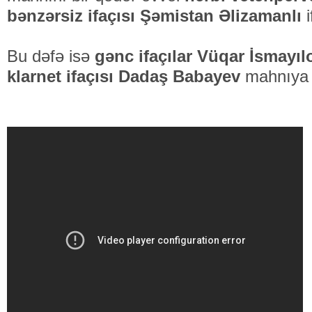
bənzərsiz ifaçısı Şəmistan Əlizamanlı
Bu dəfə isə
gənc ifaçılar Vüqar İsmayı
klarnet ifaçısı Dadaş Babayev
mahnıya y