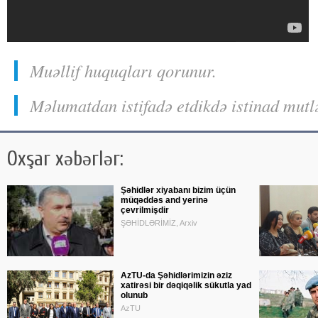
Muəllif huquqları qorunur.
Məlumatdan istifadə etdikdə istinad mutl
Oxşar xəbərlər:
Şəhidlər xiyabanı bizim üçün
müqəddəs and yerinə
çevrilmişdir
ŞƏHİDLƏRİMİZ, Arxiv
AzTU-da Şəhidlərimizin əziz
xatirəsi bir dəqiqəlik sükutla yad
olunub
AzTU