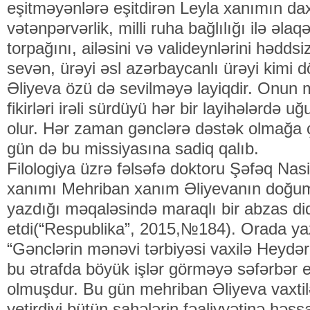
eşitməyənlərə eşitdirən Leyla xanımın dax
vətənpərvərlik, milli ruha bağlılığı ilə əlaq
torpağını, ailəsini və valideynlərini hədd
sevən, ürəyi əsl azərbaycanlı ürəyi kimi
Əliyeva özü də sevilməyə layiqdir. Onun mü
fikirləri irəli sürdüyü hər bir layihələrdə
olur. Hər zaman gənclərə dəstək olmağa 
gün də bu missiyasına sadiq qalıb.
Filologiya üzrə fəlsəfə doktoru Şəfəq Nasir
xanımı Mehriban xanım Əliyevanın doğum
yazdığı məqaləsində maraqlı bir abzas di
etdi(“Respublika”, 2015,№184). Orada yaz
“Gənclərin mənəvi tərbiyəsi vaxilə Heydə
bu ətrafda böyük işlər görməyə səfərbər 
olmuşdur. Bu gün mehriban Əliyeva vaxtil
yetirdiyi bütün sahələrin fəaliyyətinə həss