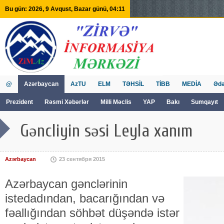
Bu gün: 2026, 9 Avqust, Bazar günü, 04:11
@
Azərbaycan
AzTU
ELM
TƏHSİL
TİBB
MEDİA
Ədə
Prezident
Rəsmi Xəbərlər
Milli Məclis
YAP
Bakı
Sumqayıt
GVİİM
Tv
Gəncliyin səsi Leyla xanım
Azərbaycan
23 сентября 2015
Azərbaycan gənclərinin
istedadından, bacarığından və
fəallığından söhbət düşəndə istər