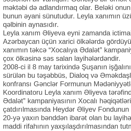
məktəbi də adlandırmaq olar. Beləki onun
bunun əyani sünutudur. Leyla xanımın ü
qəlbinin aynasıdır.
Leyla xanım Əliyeva eyni zamanda ictima
Azərbaycan üçün xarici ölkələrdə gördüyü i
xanımın təkcə “Xocalıya Ədalət” kampan
çox ölkəsinə səs salan layihələrdəndir.
2008-ci il 8 may tarixində Şuşanın işğalın
sürülən bu təşəbbüs, Dialoq və Əməkdaşl
konfransı Gənclər Formunun Mədəniyyətlə
Koordinatoru Leyla xanım Əliyeva tərəfind
Ədalət” kampaniyasının Xocalı həqiqətləri
çatdırılmasında Heydər Əliyev Fondunun b
20-yə yaxın bənddən ibarət olan bu layih
maddi rifahının yaxşılaşdırılmasından tu