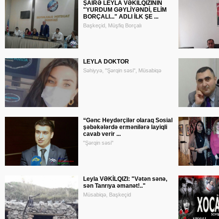
ŞAİRƏ LEYLA VƏKİLQIZININ
"YURDUM GƏYLİYƏNDİ, ELİM
BORÇALI..." ADLI İLK ŞE ...
Başkeçid, Müşfiq Borçalı
LEYLA DOKTOR
Səhiyyə, "Şərqin səsi", Müsabiqə
“Gənc Heydərçilər olaraq Sosial
şəbəkələrdə ermənilərə layiqli
cavab verir ...
"Şərqin səsi"
Leyla VƏKİLQIZI: "Vətən sənə,
sən Tanrıya əmanət!.."
Müsabiqə, Başkeçid