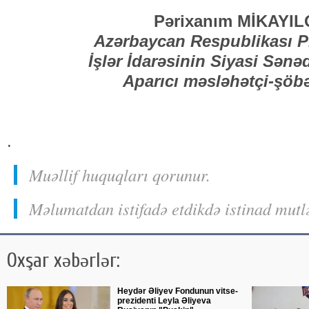
Pərixanım MİKAYILQ
Azərbaycan Respublikası P
İşlər İdarəsinin Siyasi Sənə
Aparıcı məsləhətçi-şöbə
.
Muəllif huquqları qorunur.
Məlumatdan istifadə etdikdə istinad mutl
Oxşar xəbərlər:
Heydər Əliyev Fondunun vitse-
prezidenti Leyla Əliyeva