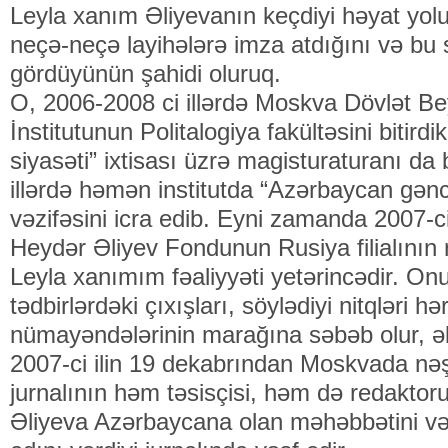
Leyla xanım Əliyevanın keçdiyi həyat yol
neçə-neçə layihələrə imza atdığını və bu
gördüyünün şahidi oluruq.
O, 2006-2008 ci illərdə Moskva Dövlət Be
İnstitutunun Politalogiya fakültəsini bitir
siyasəti” ixtisası üzrə magisturaturanı da 
illərdə həmən institutda “Azərbaycan gənc
vəzifəsini icra edib. Eyni zamanda 2007-ci
Heydər Əliyev Fondunun Rusiya filialının 
Leyla xanımım fəaliyyəti yetərincədir. Onun 
tədbirlərdəki çıxışları, söylədiyi nitqləri h
nümayəndələrinin marağına səbəb olur, ə
2007-ci ilin 19 dekabrından Moskvada nə
jurnalının həm təsisçisi, həm də redaktor
Əliyeva Azərbaycana olan məhəbbətini vət