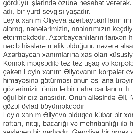
gördüyü işlərində özünə hesabat verərək,
adı, bir yurd sevgisi yaşadır.
Leyla xanım Əliyeva azərbaycanlıların mil
alaraq, nənələrimizin, analarımızın keçdi
etdirməkdədir. Azərbaycanlıların tarixən 
nəcib hisslərə malik olduğunu nəzərə als
Azərbaycan xanımlarına xas olan xüsusiyyə
Kömək məqsədilə tez-tez uşaq və körpələr
çəkən Leyla xanım Əliyevanın korpələr ev
himayəsinə götürməsi onun əsl ana ürəyi
gözlərimizin önündə bir daha canlandırdı. 
oğul bir qız anasıdır. Onun ailəsində Əli,
gözəl övlad böyüməkdədir.
Leyla xanım Əliyeva olduqca kübar bir xa
rəftarı, nitqi, bacarığı və mehribanlığı il
səslənən bir varlıqdır. Gəncliyə bir örnək