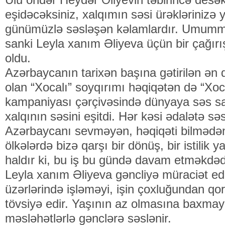
eşidəcəksiniz, xalqımın səsi ürəklərinizə y
günümüzlə səsləşən kəlamlardır. Umummilli
sanki Leyla xanım Əliyeva üçün bir çağırış,
oldu.
Azərbaycanın tarixən başına gətirilən ən də
olan “Xocalı” soyqırımı həqiqətən də “Xoc
kampaniyası çərçivəsində dünyaya səs s
xalqının səsini eşitdi. Hər kəsi ədalətə 
Azərbaycanı sevməyən, həqiqəti bilmədən
ölkələrdə bizə qarşı bir dönüş, bir istilik y
haldır ki, bu iş bu gündə davam etməkdəd
Leyla xanım Əliyeva gəncliyə müraciət ed
üzərlərində işləməyi, işin çoxluğundan qo
tövsiyə edir. Yaşının az olmasına baxma
məsləhətlərlə gənclərə səslənir.