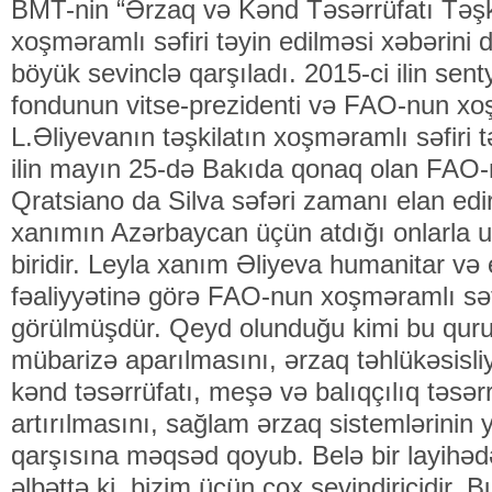
BMT-nin “Ərzaq və Kənd Təsərrüfatı Təşk
xoşməramlı səfiri təyin edilməsi xəbərini
böyük sevinclə qarşıladı. 2015-ci ilin sen
fondunun vitse-prezidenti və FAO-nun xoş
L.Əliyevanın təşkilatın xoşməramlı səfiri
ilin mayın 25-də Bakıda qonaq olan FAO-
Qratsiano da Silva səfəri zamanı elan edir
xanımın Azərbaycan üçün atdığı onlarla 
biridir. Leyla xanım Əliyeva humanitar və
fəaliyyətinə görə FAO-nun xoşməramlı səfi
görülmüşdür. Qeyd olunduğu kimi bu qur
mübarizə aparılmasını, ərzaq təhlükəsisli
kənd təsərrüfatı, meşə və balıqçılıq təsər
artırılmasını, sağlam ərzaq sistemlərinin y
qarşısına məqsəd qoyub. Belə bir layihəd
əlbəttə ki, bizim üçün çox sevindiricidir. 