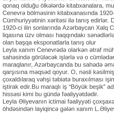
qonaq olduğu ölkələrdə kitabxanalara, mu
Cenevrə bölməsinin kitabxanasında 1920-
Cümhuriyyətinin xəritəsi ilə tanış edirlər
1920-ci ilin sonlarında Azərbaycan Xalq C
liqasına üzv olması haqqındakı sənədlərl
olan başqa eksponatlarla tanış olur
Leyla xanım Cenevrədə olarkən ətraf müh
sahəsində görüləcək işlərlə və o cümlədən 
maraqlanır, Azərbaycanda bu sahədə əməl
qarşısına məqsəd qoyur. O, nəsli kəsilmi
çoxaldılaraq vəhşi təbiətə buraxılması işi
iştirak edir.Bu maraqlı iş “Böyük beşik” ad
hissəsi kimi bu gündə fəaliyyətdədir.
Leyla Əliyevanın ictimai fəaliyyəti çoxşaxəl
öhdəsindən layiqincə gələn xanım L.Əliye