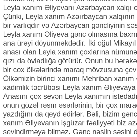
Leyla xanım Əliyevanı Azərbaycan xalqı də
Çünki, Leyla xanım Azəırbaycan xalqının 
bir varlıqdır və Azərbaycan gəncliyinin səs
Leyla xanım Əliyeva gənc olmasına baxma
ana ürəyi döyünməkdədir. İki oğul Mikayıl 
anası olan Leyla xanım çoxlarına nümunə
qızı da övladlığa götürür. Onun bu hərəkət
bir cox ölkələrində maraq mövzusuna çevri
Ölkəmizin birinci xanımı Mehriban xanım Ə
xadimlik təcrübəsi Leyla xanım Əliyevaya 
Anasını çox sevən Leyla xanımın istedad
onun gözəl rəsm əsərlərinin, bir çox maraq
yazdığını da qeyd edirlər. Bəli, bizim gənc
xanım Əliyevanın işgüzar fəaliyyəti biz az
sevindirməyə bilməz. Gənc nəslin səsini 