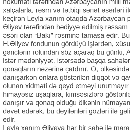
hökuməti tərəfindən Azərbaycanın milli m
xalçalarla, rəsm və tətbiqi sənət əsərləri i
keçirən Leyla xanım otaqda Azərbaycan p
Əliyev tərəfindən hədiyyə edilmiş rəssa
əsəri olan “Bakı” rəsminə tamaşa edir. B
H.Əliyev fondunun gördüyü işlərdən, xüsu
gənclərin rolundan söz açaraq bu günki, 
istər mədəniyyət, istərsədə başqa sahələrd
qonaqların nəzərinə çatdırır. O, ölkəsində
danışarkən onlara göstərilən diqqət və qay
olunan xidməti də qeyd etməyi unutmayır v
himayəsiz uşaqlara, kimsəsizlərə göstərilə
danışır və qonaq olduğu ölkənin nümayən
dəvət edərək, bu deyilənləri gözləri ilə gə
edir.
Leyla xanım Əliyeva hər bir sahə ilə ma