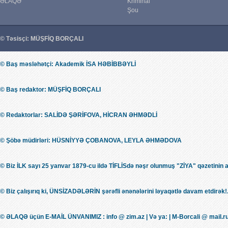
ƏLAQƏ
Kriminal
Şou
© Təsisçi: MÜŞFİQ BORÇALI
© Baş məsləhətçi: Akademik İSA HƏBİBBƏYLİ
© Baş redaktor: MÜŞFİQ BORÇALI
© Redaktorlar: SALİDƏ ŞƏRİFOVA, HİCRAN ƏHMƏDLİ
© Şöbə müdirləri: HÜSNİYYƏ ÇOBANOVA, LEYLA ƏHMƏDOVA
© Biz İLK sayı 25 yanvar 1879-cu ildə TİFLİSdə nəşr olunmuş "ZİYA" qəzetinin 
© Biz çalışırıq ki, ÜNSİZADƏLƏRİN şərəfli ənənələrini ləyaqətlə davam etdirək!.
© ƏLAQƏ üçün E-MAİL ÜNVANIMIZ : info @ zim.az | Və ya: | M-Borcali @ mail.r