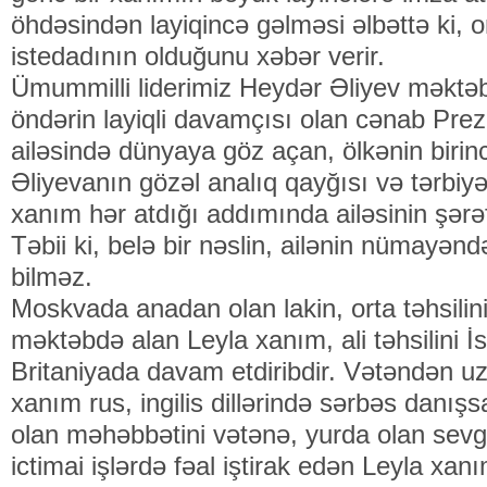
öhdəsindən layiqincə gəlməsi əlbəttə ki, o
istedadının olduğunu xəbər verir.
Ümummilli liderimiz Heydər Əliyev məktə
öndərin layiqli davamçısı olan cənab Prez
ailəsində dünyaya göz açan, ölkənin biri
Əliyevanın gözəl analıq qayğısı və tərbiyə
xanım hər atdığı addımında ailəsinin şərəf
Təbii ki, belə bir nəslin, ailənin nümayən
bilməz.
Moskvada anadan olan lakin, orta təhsilin
məktəbdə alan Leyla xanım, ali təhsilini 
Britaniyada davam etdiribdir. Vətəndən uz
xanım rus, ingilis dillərində sərbəs danış
olan məhəbbətini vətənə, yurda olan sevgisi 
ictimai işlərdə fəal iştirak edən Leyla xa