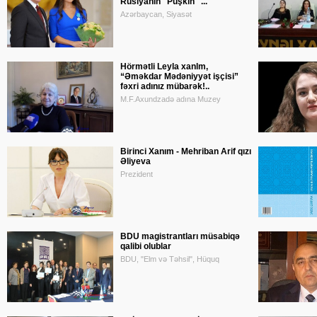
Rusiyanın "Puşkin" ...
Azərbaycan, Siyasət
Hörmətli Leyla xanlm,
“Əməkdar Mədəniyyət işçisi”
fəxri adınız mübarək!..
M.F.Axundzadə adına Muzey
Birinci Xanım - Mehriban Arif qızı
Əliyeva
Prezident
BDU magistrantları müsabiqə
qalibi olublar
BDU, "Elm və Təhsil", Hüquq