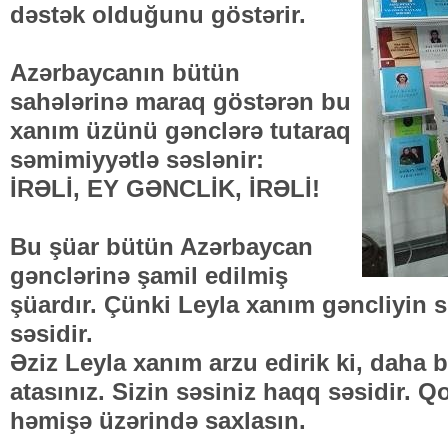
dəstək olduğunu göstərir.
Azərbaycanın bütün
sahələrinə maraq göstərən bu
xanım üzünü gənclərə tutaraq
səmimiyyətlə səslənir:
İRƏLİ, EY GƏNCLİK, İRƏLİ!
Bu şüar bütün Azərbaycan
gənclərinə şamil edilmiş
şüardır. Çünki Leyla xanım gəncliyin s
səsidir.
Əziz Leyla xanım arzu edirik ki, daha 
atasınız. Sizin səsiniz haqq səsidir. Q
həmişə üzərində saxlasın.