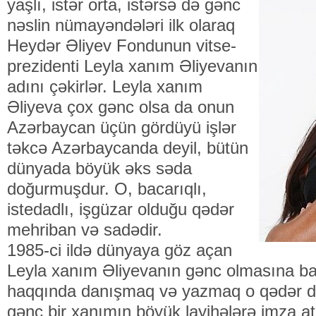
yaşlı, istər orta, istərsə də gənc
nəslin nümayəndələri ilk olaraq
Heydər Əliyev Fondunun vitse-
prezidenti Leyla xanım Əliyevanın
adını çəkirlər. Leyla xanım
Əliyeva çox gənc olsa da onun
Azərbaycan üçün gördüyü işlər
təkcə Azərbaycanda deyil, bütün
dünyada böyük əks səda
doğurmuşdur. O, bacarıqlı,
istedadlı, işgüzar olduğu qədər
mehriban və sadədir.
1985-ci ildə dünyaya göz açan
Leyla xanım Əliyevanın gənc olmasına b
haqqında danışmaq və yazmaq o qədər də 
gənc bir xanımın böyük layihələrə imza at