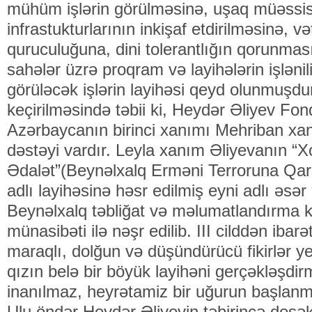
mühüm işlərin görülməsinə, uşaq müəssis
infrastukturlarının inkişaf etdirilməsinə, 
quruculuğuna, dini tolerantlığın qorunmas
sahələr üzrə proqram və layihələrin işləni
görüləcək işlərin layihəsi qeyd olunmuşdur
keçirilməsində təbii ki, Heydər Əliyev Fo
Azərbaycanın birinci xanımı Mehriban xa
dəstəyi vardır. Leyla xanım Əliyevanın “X
Ədalət”(Beynəlxalq Erməni Terroruna Qarş
adlı layihəsinə həsr edilmiş eyni adlı əsər
Beynəlxalq təbliğat və məlumatlandırma ka
münasibəti ilə nəşr edilib. III cilddən ibar
maraqlı, dolğun və düşündürücü fikirlər ye
qızın belə bir böyük layihəni gerçəkləşdi
inanılmaz, heyrətamiz bir uğurun başlanm
Ulu öndər Heydər Əliyevin təbirincə desək