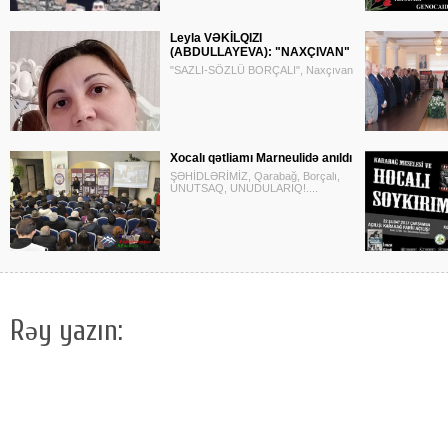
Leyla VƏKİLQIZI
(ABDULLAYEVA): "NAXÇIVAN"
"SAZLI-SÖZLÜ BORÇALI", Naxçıvan
Xocalı qətliamı Marneulidə anıldı
ŞƏHİDLƏRİMİZ, Qarabağ, Borçalı,
UNUTSAQ, UNUDULARIQ!....
Rəy yazın: