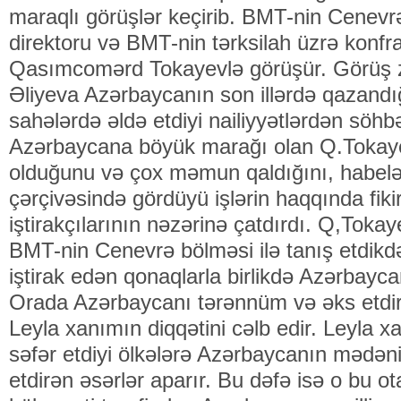
maraqlı görüşlər keçirib. BMT-nin Cenevr
direktoru və BMT-nin tərksilah üzrə konfra
Qasımcomərd Tokayevlə görüşür. Görüş 
Əliyeva Azərbaycanın son illərdə qazandığ
sahələrdə əldə etdiyi nailiyyətlərdən söhbə
Azərbaycana böyük marağı olan Q.Tokay
olduğunu və çox məmun qaldığını, habe
çərçivəsində gördüyü işlərin haqqında fikirl
iştirakçılarının nəzərinə çatdırdı. Q,Toka
BMT-nin Cenevrə bölməsi ilə tanış etdik
iştirak edən qonaqlarla birlikdə Azərbayca
Orada Azərbaycanı tərənnüm və əks etdirə
Leyla xanımın diqqətini cəlb edir. Leyla x
səfər etdiyi ölkələrə Azərbaycanın mədəniy
etdirən əsərlər aparır. Bu dəfə isə o bu 