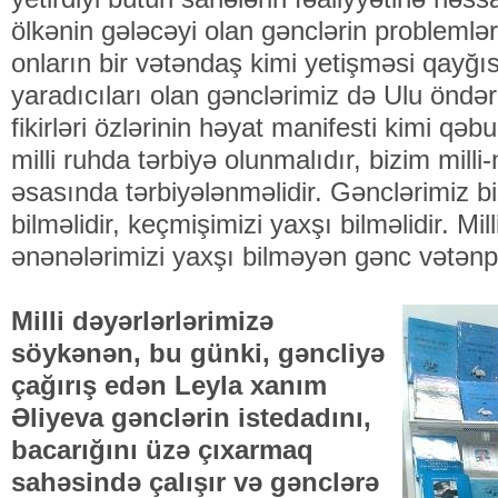
ölkənin gələcəyi olan gənclərin problemləri
onların bir vətəndaş kimi yetişməsi qayğı
yaradıcıları olan gənclərimiz də Ulu öndə
fikirləri özlərinin həyat manifesti kimi qəb
milli ruhda tərbiyə olunmalıdır, bizim mill
əsasında tərbiyələnməlidir. Gənclərimiz bi
bilməlidir, keçmişimizi yaxşı bilməlidir. Mill
ənənələrimizi yaxşı bilməyən gənc vətənp
Milli dəyərlərlərimizə
söykənən, bu günki, gəncliyə
çağırış edən Leyla xanım
Əliyeva gənclərin istedadını,
bacarığını üzə çıxarmaq
sahəsində çalışır və gənclərə