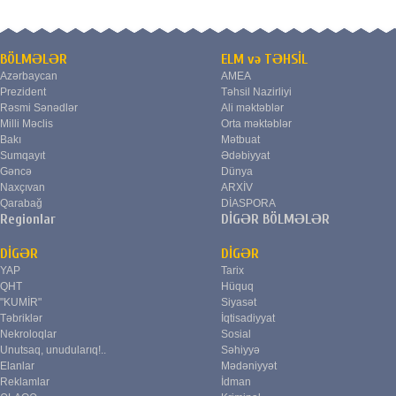
BÖLMƏLƏR
ELM və TƏHSİL
Azərbaycan
AMEA
Prezident
Təhsil Nazirliyi
Rəsmi Sənədlər
Ali məktəblər
Milli Məclis
Orta məktəblər
Bakı
Mətbuat
Sumqayıt
Ədəbiyyat
Gəncə
Dünya
Naxçıvan
ARXİV
Qarabağ
DİASPORA
Regionlar
DİGƏR BÖLMƏLƏR
DİGƏR
DİGƏR
YAP
Tarix
QHT
Hüquq
"KUMİR"
Siyasət
Təbriklər
İqtisadiyyat
Nekroloqlar
Sosial
Unutsaq, unudularıq!..
Səhiyyə
Elanlar
Mədəniyyət
Reklamlar
İdman