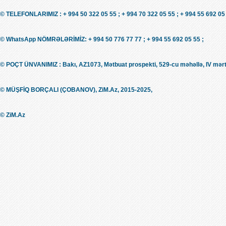
© TELEFONLARIMIZ : + 994 50 322 05 55 ; + 994 70 322 05 55 ; + 994 55 692 05 
© WhatsApp NÖMRƏLƏRİMİZ: + 994 50 776 77 77 ; + 994 55 692 05 55 ;
© POÇT ÜNVANIMIZ : Bakı, AZ1073, Mətbuat prospekti, 529-cu məhəllə, IV mərt
© MÜŞFİQ BORÇALI (ÇOBANOV), ZiM.Az, 2015-2025,
© ZiM.Az