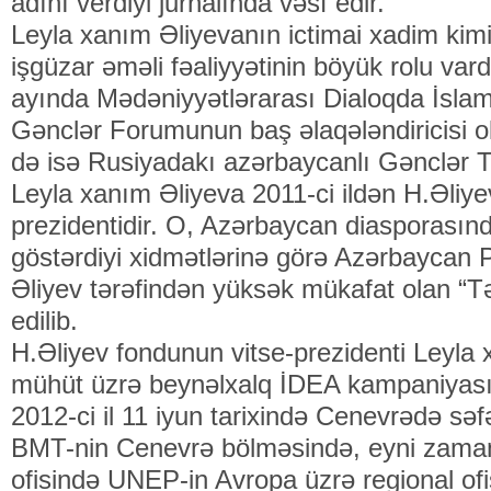
adını verdiyi jurnalında vəsf edir.
Leyla xanım Əliyevanın ictimai xadim ki
işgüzar əməli fəaliyyətinin böyük rolu vard
ayında Mədəniyyətlərarası Dialoqda İslam
Gənclər Forumunun baş əlaqələndiricisi olu
də isə Rusiyadakı azərbaycanlı Gənclər Təş
Leyla xanım Əliyeva 2011-ci ildən H.Əliy
prezidentidir. O, Azərbaycan diasporasın
göstərdiyi xidmətlərinə görə Azərbaycan 
Əliyev tərəfindən yüksək mükafat olan “Tər
edilib.
H.Əliyev fondunun vitse-prezidenti Leyla 
mühüt üzrə beynəlxalq İDEA kampaniyası
2012-ci il 11 iyun tarixində Cenevrədə sə
BMT-nin Cenevrə bölməsində, eyni zam
ofisində UNEP-in Avropa üzrə regional ofi